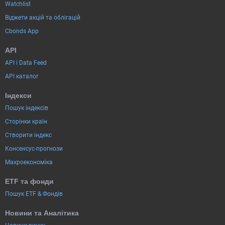
Watchlist
Віджети акцій та облігацій
Cbonds App
API
API і Data Feed
API каталог
Індекси
Пошук індексів
Сторінки країн
Створити індекс
Консенсус-прогнози
Макроекономіка
ETF та фонди
Пошук ETF & Фондів
Новини та Аналітика