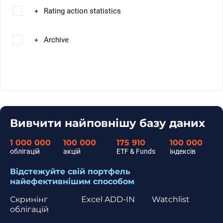
Rating action statistics
+
Archive
+
Вивчити найповнішу базу даних
1 000 000
100 000
175 910
100 000
облігацій
акцій
ETF & Funds
індексів
Відстежуйте свій портфель
найефективнішим способом
Скринінг
Excel ADD-IN
Watchlist
облігацій