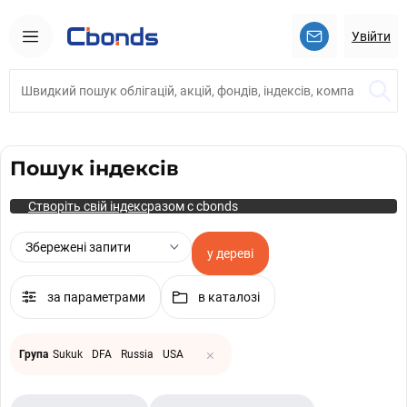
Увійти
Пошук індексів
Створіть свій індекс
разом с cbonds
Збережені запити
у дереві
за параметрами
в каталозі
×
Група
Sukuk
DFA
Russia
USA