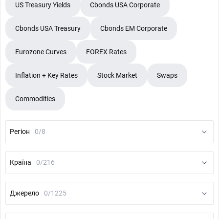
US Treasury Yields
Cbonds USA Corporate
Cbonds USA Treasury
Cbonds EM Corporate
Eurozone Curves
FOREX Rates
Inflation + Key Rates
Stock Market
Swaps
Commodities
Регіон
0/8
Країна
0/216
Джерело
0/1225