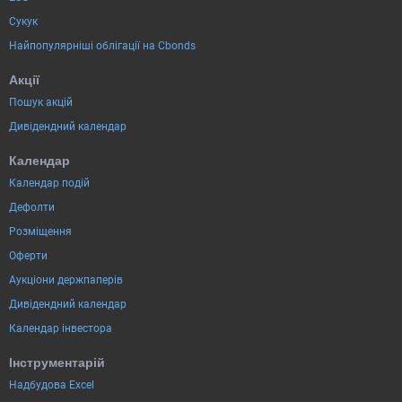
Сукук
Найпопулярніші облігації на Cbonds
Акції
Пошук акцій
Дивідендний календар
Календар
Календар подій
Дефолти
Розміщення
Оферти
Аукціони держпаперів
Дивідендний календар
Календар інвестора
Інструментарій
Надбудова Excel