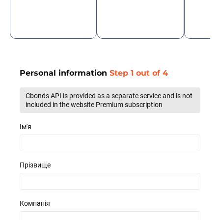
need instantly
asset managers, rating
to suit y
agencies, and data
vendors
Personal information
Step 1 out of 4
Cbonds API is provided as a separate service and is not
included in the website Premium subscription
Ім'я
Прізвище
Компанія