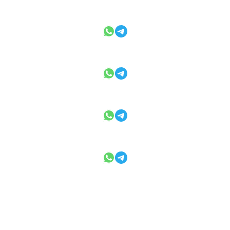
Нідерланди
+ 31 657 81 88 12
WhatsApp
Telegram
UAE
+ 971 529331686
WhatsApp
Telegram
Італія
+ 39 345 353 44 23
WhatsApp
Telegram
Латинська Америка
+54 9 11 6658 6077
WhatsApp
Telegram
database@cbonds.info
CBONDS API AND