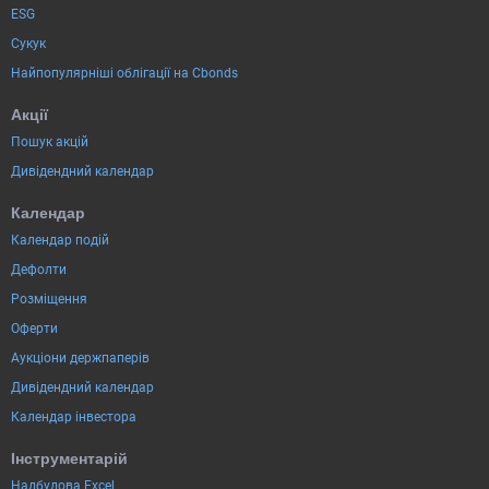
ESG
Сукук
Найпопулярніші облігації на Cbonds
Акції
Пошук акцій
Дивідендний календар
Календар
Календар подій
Дефолти
Розміщення
Оферти
Аукціони держпаперів
Дивідендний календар
Календар інвестора
Інструментарій
Надбудова Excel