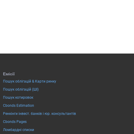
DATA FEED
BONDS, STOCKS, INDICES,
FUNDS, FINANCIAL REPORTS
Емісії
Пошук облігацій & Карти ринку
Пошук облігацій (ШІ)
Пошук котировок
Cbonds Estimation
Ренкінги інвест. банків і юр. консультантів
Cbonds Pages
Ломбардні списки