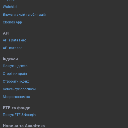
Watchlist
Віджети акцій та облігацій
Cbonds App
API
API і Data Feed
API каталог
Індекси
Пошук індексів
Сторінки країн
Створити індекс
Консенсус-прогнози
Макроекономіка
ETF та фонди
Пошук ETF & Фондів
Новини та Аналітика