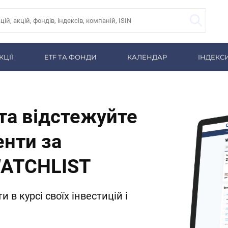
КЦІЇ
ETF ТА ФОНДИ
КАЛЕНДАР
ІНДЕКС
 та відстежуйте
енти за
WATCHLIST
 в курсі своїх інвестицій і