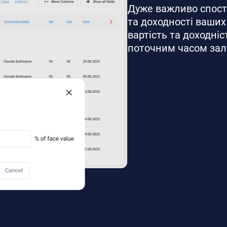
Дуже важливо спосте
та доходності ваших
вартість та доходні
поточним часом зале