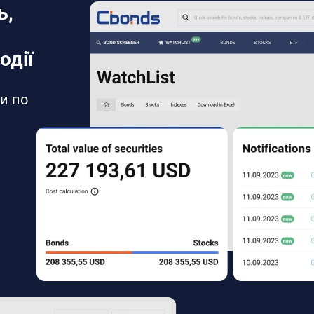
ь,
одії
и по