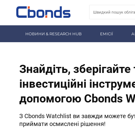
НОВИНИ & RESEARCH HUB
ЕМІСІЇ
А
Знайдіть, зберігайте
інвестиційні інструм
допомогою Cbonds 
З Cbonds Watchlist ви завжди можете бути
приймати осмислені рішення!