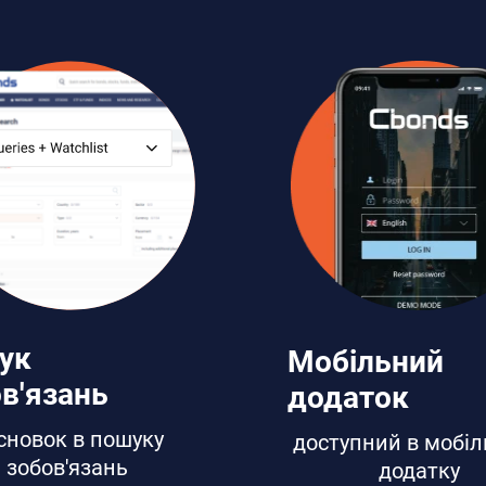
ук
Мобільний
в'язань
додаток
сновок в пошуку
доступний в мобі
зобов'язань
додатку