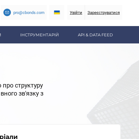
pro@cbonds.com
Увійти
Зареєструватися
И
ІНСТРУМЕНТАРІЙ
API & DATA FEED
ю про структуру
вного зв'язку з
ріали