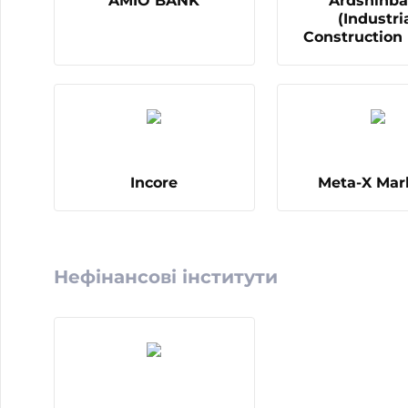
AMIO BANK
Ardshinb
(Industri
Construction
Incore
Meta-X Mar
Нефінансові інститути