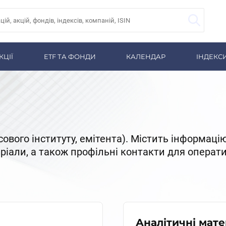
КЦІЇ
ETF ТА ФОНДИ
КАЛЕНДАР
ІНДЕКС
сового інституту, емітента). Містить інформаці
теріали, а також профільні контакти для операти
Аналітичні мате