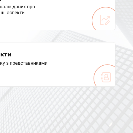
аналіз даних про
нші аспекти
акти
зку з представниками