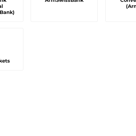
ank
ArmSwissBank
Conve
al
(Ar
 Bank)
kets