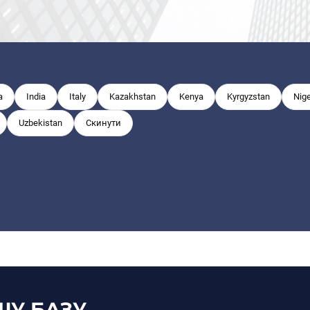
a
India
Italy
Kazakhstan
Kenya
Kyrgyzstan
Nige
Uzbekistan
Скинути
ШУ БАЗУ