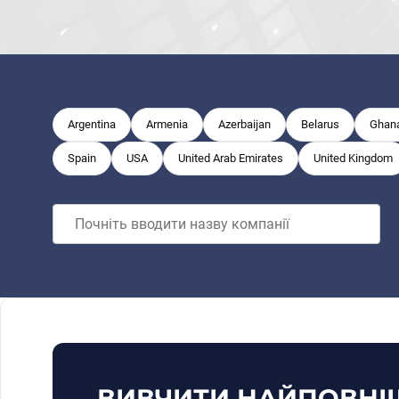
Argentina
Armenia
Azerbaijan
Belarus
Ghan
Spain
USA
United Arab Emirates
United Kingdom
ВИВЧИТИ НАЙПОВНІ