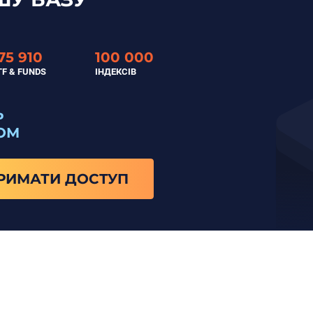
75 910
100 000
TF & FUNDS
ІНДЕКСІВ
Ь
ОМ
РИМАТИ ДОСТУП