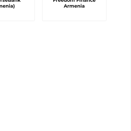
rseBank
Freedom Finance
menia)
Armenia