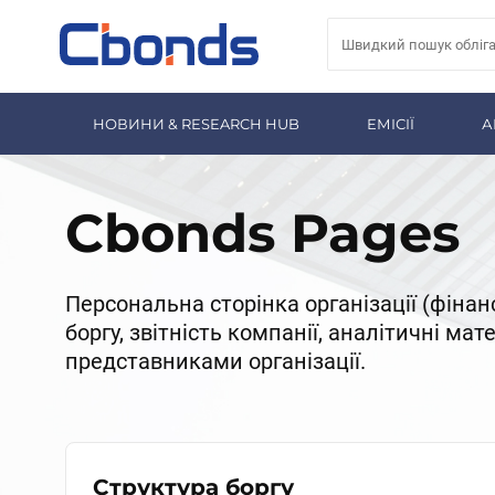
НОВИНИ & RESEARCH HUB
ЕМІСІЇ
А
Cbonds Pages
Персональна сторінка організації (фінан
боргу, звітність компанії, аналітичні ма
представниками організації.
Структура боргу