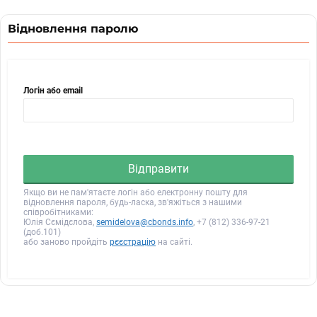
Відновлення паролю
Логін або email
Відправити
Якщо ви не пам'ятаєте логін або електронну пошту для
відновлення пароля, будь-ласка, зв'яжіться з нашими
співробітниками:
Юлія Сємідєлова,
semidelova@cbonds.info
, +7 (812) 336-97-21
(доб.101)
або заново пройдіть
рєєстрацію
на сайті.