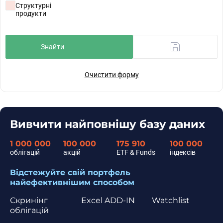
Структурні
продукти
Очистити форму
Вивчити найповнішу базу даних
1 000 000
100 000
175 910
100 000
облігацій
акцій
ETF & Funds
індексів
Відстежуйте свій портфель
найефективнішим способом
Скринінг
Excel ADD-IN
Watchlist
облігацій