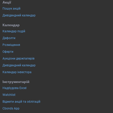
Акції
Пошук акцій
Дивідендний календар
Календар
Календар подій
Дефолти
Розміщення
Оферти
Аукціони держпаперів
Дивідендний календар
Календар інвестора
Інструментарій
Надбудова Excel
Watchlist
Віджети акцій та облігацій
Cbonds App