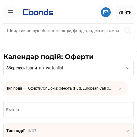
Увійти
Календар подій: Оферти
Збережені запити + watchlist
×
Тип події
—
Оферти/Опціони: Оферта (Put), European Call Options, Додаткова оферта, Оферта, опціон на продовження
Тип події
4/47