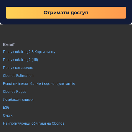
Отримати доступ
Емісії
Пошук облігацій & Карти ринку
Пошук облігацій (ШІ)
Пошук котировок
Cbonds Estimation
Ренкінги інвест. банків і юр. консультантів
Cbonds Pages
Ломбардні списки
ESG
Сукук
Найпопулярніші облігації на Cbonds