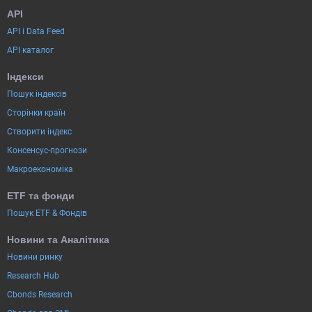
API
API і Data Feed
API каталог
Індекси
Пошук індексів
Сторінки країн
Створити індекс
Консенсус-прогнози
Макроекономіка
ETF та фонди
Пошук ETF & Фондів
Новини та Аналітика
Новини ринку
Research Hub
Cbonds Research