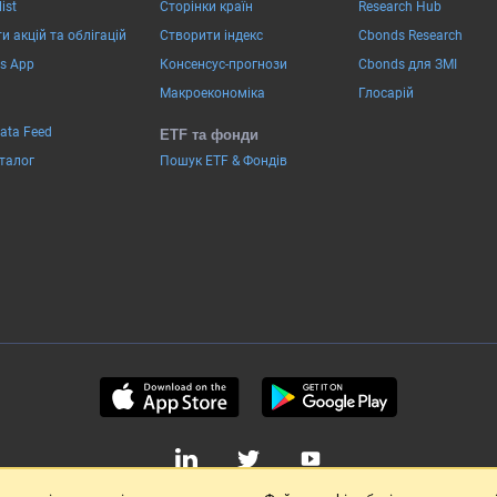
ist
Сторінки країн
Research Hub
и акцій та облігацій
Створити індекс
Cbonds Research
s App
Консенсус-прогнози
Cbonds для ЗМІ
Макроекономіка
Глосарій
Data Feed
ETF та фонди
аталог
Пошук ETF & Фондів