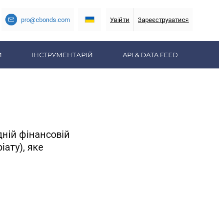
pro@cbonds.com
Увійти
Зареєструватися
И
ІНСТРУМЕНТАРІЙ
API & DATA FEED
дній фінансовій
іату), яке