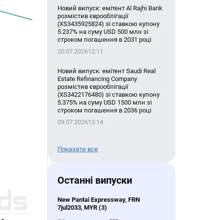
Новий випуск: емітент Al Rajhi Bank
розмістив єврооблігації
(XS3435925824) зі ставкою купону
5.237% на суму USD 500 млн зі
строком погашення в 2031 році
20.07.2026
12:11
Новий випуск: емітент Saudi Real
Estate Refinancing Company
розмістив єврооблігації
(XS3422176480) зі ставкою купону
5.375% на суму USD 1500 млн зі
строком погашення в 2036 році
09.07.2026
13:14
Показати все
Останні випуски
New Pantai Expressway, FRN
7jul2033, MYR (3)