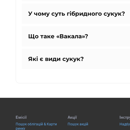
У чому суть гібридного сукук?
Що таке «Вакала»?
Які є види сукук?
Емісії
Акції
Інстр
Пошук облігацій & Карти
Пошук акцій
Надбу
ринку