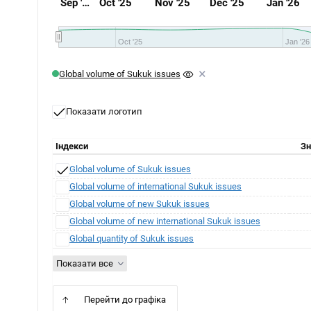
Sep '…
Oct '25
Nov '25
Dec '25
Jan '26
Oct '25
Jan '26
×
Global volume of Sukuk issues
Показати логотип
Індекси
Зн
Global volume of Sukuk issues
Global volume of international Sukuk issues
Global volume of new Sukuk issues
Global volume of new international Sukuk issues
Global quantity of Sukuk issues
Показати все