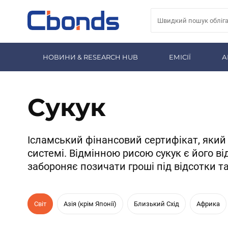
НОВИНИ & RESEARCH HUB
ЕМІСІЇ
А
Сукук
Ісламський фінансовий сертифікат, який 
системі. Відмінною рисою сукук є його ві
забороняє позичати гроші під відсотки 
Світ
Азія (крім Японії)
Близький Схід
Африка