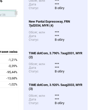
26
Обсяг, млн
***
Дата
***
Статус
В обігу
l '26
New Pantai Expressway, FRN
7jul2034, MYR (4)
Обсяг, млн
***
Дата
***
Статус
В обігу
тання зміна
TIME dotCom, 3.790% 7aug2031, MYR
(2)
-1,21%
Обсяг, млн
***
-0,39%
Дата
***
Статус
В обігу
-95,44%
-13,68%
-1,02%
TIME dotCom, 3.920% 5aug2033, MYR
(3)
Обсяг, млн
***
Дата
***
Статус
В обігу