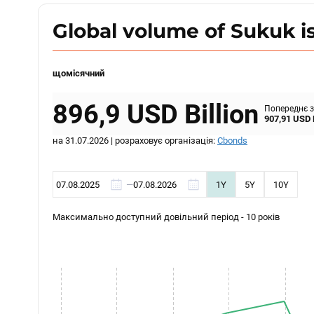
Global volume of Sukuk i
щомісячний
896,9
USD Billion
Попереднє 
907,91
USD B
на
31.07.2026
| розраховує організація:
Cbonds
—
1Y
5Y
10Y
Максимально доступний довільний період - 10 років