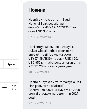
Новини
Новий випуск: емітент Saudi
National Bank розмістив
єврооблігації (XS3456254534) на
суму USD 300 млн
07.08.2026
12:14
Нові випуски: емітент Malaysia
Sukuk Global Berhad розмістив
єврооблігації (USY5749NAA55,
USY5749NAB39) на суми USD 850,
USD 650 млн зі строком погашення
Архів
в 2032, 2036 роках відповідно.
28.07.2026
09:15
Новий випуск: емітент Malaysia Rail
Link розмістив облігації
(MYBVE2603062) на суму MYR 2000
млн зі строком погашення в 2027
році
27.07.2026
07:09