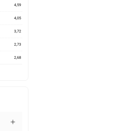
4,59
4,05
3,72
2,73
2,68