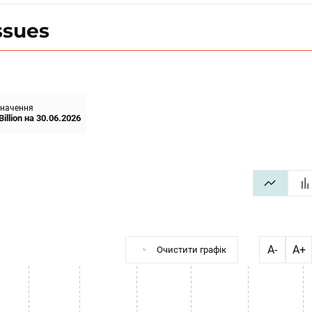
ssues
значення
illion
на
30.06.2026
A-
A+
Очистити графік