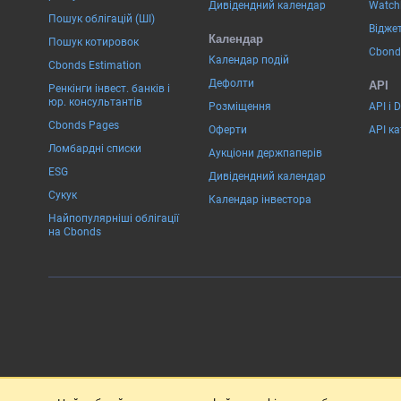
Дивідендний календар
Watchl
Пошук облігацій (ШІ)
Віджет
Календар
Пошук котировок
Cbond
Календар подій
Cbonds Estimation
Дефолти
API
Ренкінги інвест. банків і
юр. консультантів
Розміщення
API і 
Cbonds Pages
Оферти
API к
Ломбардні списки
Аукціони держпаперів
ESG
Дивідендний календар
Сукук
Календар інвестора
Найпопулярніші облігації
на Cbonds