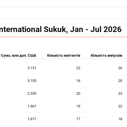
nternational Sukuk, Jan - Jul 2026
Сума, млн дол. США
Кількість емітентів
Кількість випусків
3.131
22
26
3.105
16
20
2.255
20
23
1.967
19
22
1.671
17
18