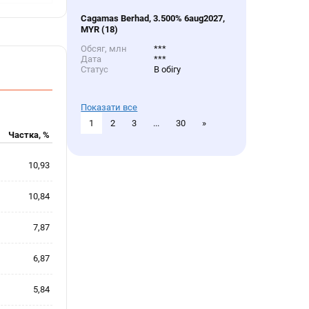
Cagamas Berhad, 3.500% 6aug2027,
MYR (18)
Обсяг, млн
***
Дата
***
Статус
В обігу
Показати все
1
2
3
...
30
»
Частка, %
10,93
10,84
7,87
6,87
5,84