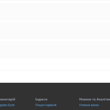
ументарій
Індекси
Новини та Аналіти
дова Excel
Пошук індексів
Новини ринку