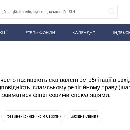
КЦІЇ
ETF ТА ФОНДИ
КАЛЕНДАР
ІНДЕКС
часто називають еквівалентом облігації в захі
дповідність ісламському релігійному праву (шар
та займатися фінансовими спекуляціями.
Розвинені ринки (крім Європи)
Західна Європа