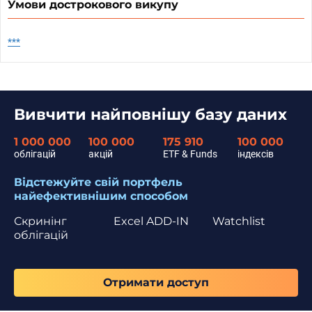
Умови дострокового викупу
***
Вивчити найповнішу базу даних
1 000 000
100 000
175 910
100 000
облігацій
акцій
ETF & Funds
індексів
Відстежуйте свій портфель
найефективнішим способом
Скринінг
Excel ADD-IN
Watchlist
облігацій
Отримати доступ