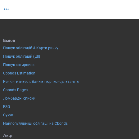
***
Емісії
Пошук облігацій & Карти ринку
Пошук облігацій (ШІ)
Пошук котировок
Cbonds Estimation
Ренкінги інвест. банків і юр. консультантів
Cbonds Pages
Ломбардні списки
ESG
Сукук
Найпопулярніші облігації на Cbonds
Акції