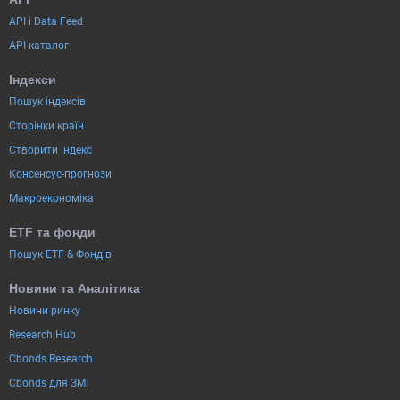
API і Data Feed
API каталог
Індекси
Пошук індексів
Сторінки країн
Створити індекс
Консенсус-прогнози
Макроекономіка
ETF та фонди
Пошук ETF & Фондів
Новини та Аналітика
Новини ринку
Research Hub
Cbonds Research
Cbonds для ЗМІ