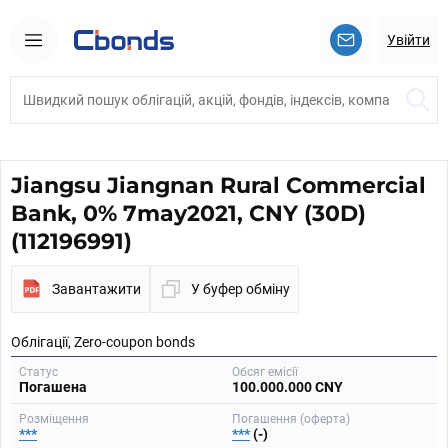
Увійти
Jiangsu Jiangnan Rural Commercial
Bank, 0% 7may2021, CNY (30D)
(112196991)
Завантажити
У буфер обміну
Облігації, Zero-coupon bonds
Статус
Обсяг емісії
Погашена
100.000.000 CNY
Розміщення
Погашення (оферта)
***
***
(-)