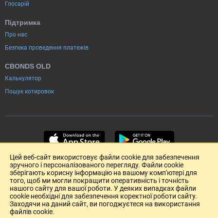
Глосарій
Підтримка
Про нас
Безпека проведення платежів
CBONDS OLD
Калькулятор
Пошук котировок
Цей веб-сайт використовує файли cookie для забезпечення
зручного і персоналізованого перегляду. Файли cookie
зберігають корисну інформацію на вашому комп'ютері для
того, щоб ми могли покращити оперативність і точність
нашого сайту для вашої роботи. У деяких випадках файли
cookie необхідні для забезпечення коректної роботи сайту.
Заходячи на даний сайт, ви погоджуєтеся на використання
файлів cookie.
Розміщення реклами
Зворотній зв'язок
Угода Користувача (pdf)