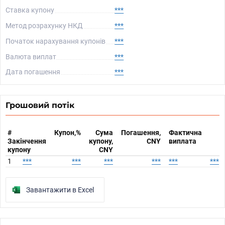
Ставка купону
***
Метод розрахунку НКД
***
Початок нарахування купонів
***
Валюта виплат
***
Дата погашення
***
Грошовий потік
#
Купон,%
Сума
Погашення,
Фактична
Закінчення
купону,
CNY
виплата
купону
CNY
1
***
***
***
***
***
***
Завантажити в Excel