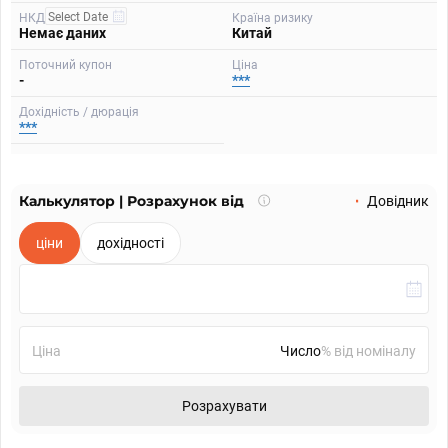
НКД
Країна ризику
Немає даних
Китай
Поточний купон
Ціна
-
***
Дохідність / дюрація
***
Калькулятор | Розрахунок від
Що
Довідник
таке
калькулятор?
ціни
дохідності
Ціна
% від номіналу
Розрахувати