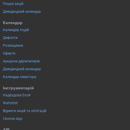
Пошук акцій
Дивідендний календар
Календар
Календар подій
Дефолти
Розміщення
Оферти
Аукціони держпаперів
Дивідендний календар
Календар інвестора
Інструментарій
Надбудова Excel
Watchlist
Віджети акцій та облігацій
Cbonds App
API