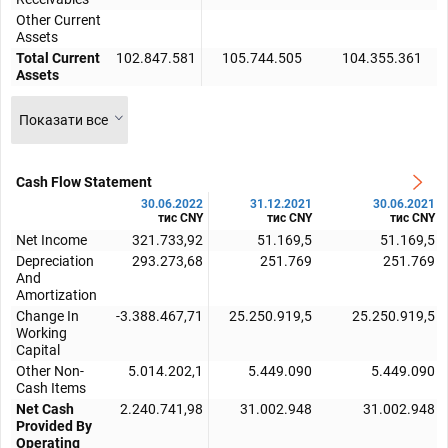
Other Current
Assets
Total Current
102.847.581
105.744.505
104.355.361
Assets
Показати все
Cash Flow Statement
30.06.2022
31.12.2021
30.06.2021
тис CNY
тис CNY
тис CNY
Net Income
321.733,92
51.169,5
51.169,5
Depreciation
293.273,68
251.769
251.769
And
Amortization
Change In
-3.388.467,71
25.250.919,5
25.250.919,5
Working
Capital
Other Non-
5.014.202,1
5.449.090
5.449.090
Cash Items
Net Cash
2.240.741,98
31.002.948
31.002.948
Provided By
Operating