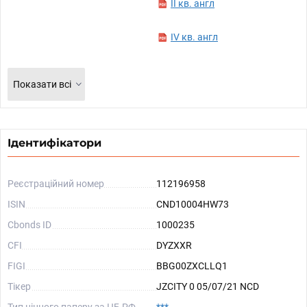
II кв. англ
IV кв. англ
Показати всі
Ідентифікатори
Реєстраційний номер
112196958
ISIN
CND10004HW73
Cbonds ID
1000235
CFI
DYZXXR
FIGI
BBG00ZXCLLQ1
Тікер
JZCITY 0 05/07/21 NCD
Тип цінного паперу за ЦБ РФ
***