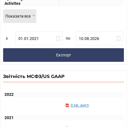
Activites
Показати все
з
по
Експорт
Звітність МСФЗ/US GAAP
2022
II кв. англ
2021