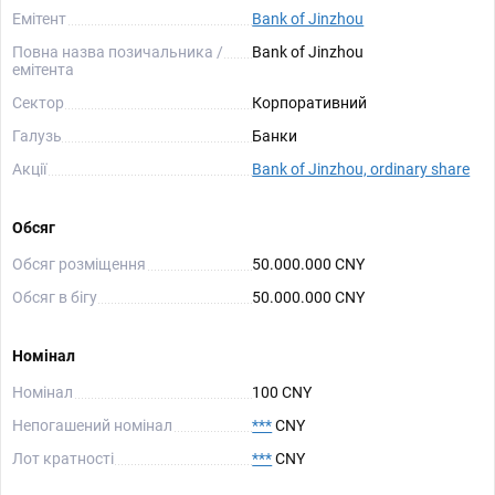
Емітент
Bank of Jinzhou
Повна назва позичальника /
Bank of Jinzhou
емітента
Сектор
Корпоративний
Галузь
Банки
Акції
Bank of Jinzhou, ordinary share
Обсяг
Обсяг розміщення
50.000.000 CNY
Обсяг в бігу
50.000.000 CNY
Номінал
Номінал
100 CNY
Непогашений номінал
***
CNY
Лот кратності
***
CNY