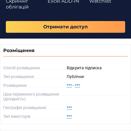
Скринінг
Excel ADD-IN
Watchlist
облігацій
Отримати доступ
Розміщення
Спосіб розміщення
Відкрита підписка
Тип розміщення
Публічне
Розміщення
***
-
***
Ціна первинного розміщення
(дохідність)
Географія розміщення
***
Тип інвесторів
***