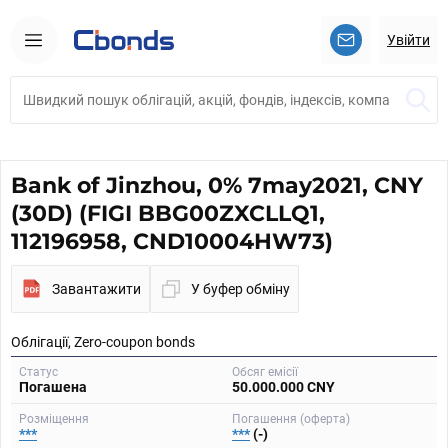
Увійти
Bank of Jinzhou, 0% 7may2021, CNY
(30D) (FIGI BBG00ZXCLLQ1,
112196958, CND10004HW73)
Завантажити
У буфер обміну
Облігації, Zero-coupon bonds
Статус
Обсяг емісії
Погашена
50.000.000 CNY
Розміщення
Погашення (оферта)
***
***
(-)