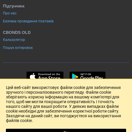
Підтримка
Про нас
Безпека проведення платежів
CBONDS OLD
Калькулятор
Пошук котировок
Цей веб-сайт використовує файли cookie для забезпечення
зручного і персоналізованого перегляду. Файли cookie
зберігають корисну інформацію на вашому комп'ютері для
того, щоб ми могли покращити оперативність і точність
нашого сайту для вашої роботи. У деяких випадках файли
cookie необхідні для забезпечення коректної роботи сайту.
Заходячи на даний сайт, ви погоджуєтеся на використання
файлів cookie.
Розміщення реклами
Зворотній зв'язок
Угода Користувача (pdf)