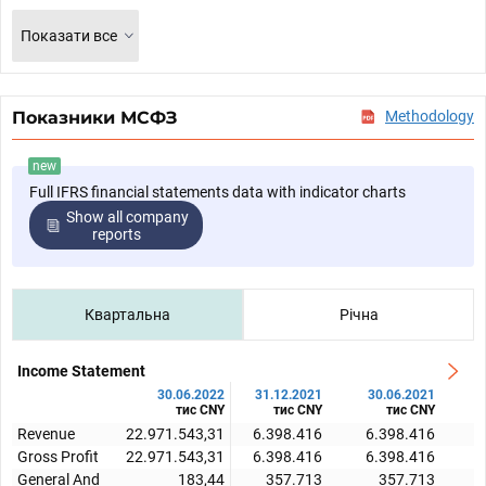
Показати все
Показники МСФЗ
Methodology
new
Full IFRS financial statements data with indicator charts
Show all company
reports
Квартальна
Річна
Income Statement
30.06.2022
31.12.2021
30.06.2021
тис CNY
тис CNY
тис CNY
Revenue
22.971.543,31
6.398.416
6.398.416
Gross Profit
22.971.543,31
6.398.416
6.398.416
General And
183,44
357.713
357.713