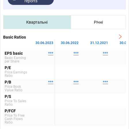
reports
Квартальні
Річні
Basic Ratios
30.06.2023
30.06.2022
31.12.2021
30.06
EPS basic
***
***
***
Basic Earning
per Share
P/E
Price Earnings
Ratio
P/B
***
***
***
Price Book
Value Ratio
P/S
Price To Sales
Ratio
P/FCF
Price To Free
Cash Flows
Ratio