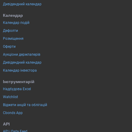
Дивідендний календар
Календар
Календар подій
Дефолти
Розміщення
Оферти
Аукціони держпаперів
Дивідендний календар
Календар інвестора
Інструментарій
Надбудова Excel
Watchlist
Віджети акцій та облігацій
Cbonds App
API
API і Data Feed