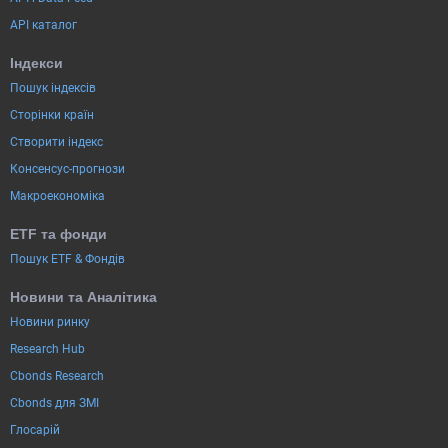
API каталог
Індекси
Пошук індексів
Сторінки країн
Створити індекс
Консенсус-прогнози
Макроекономіка
ETF та фонди
Пошук ETF & Фондів
Новини та Аналітика
Новини ринку
Research Hub
Cbonds Research
Cbonds для ЗМІ
Глосарій