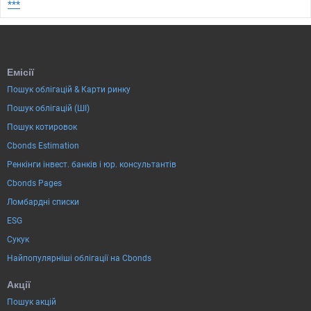
***
Емісії
Пошук облігацій & Карти ринку
Пошук облігацій (ШІ)
Пошук котировок
Cbonds Estimation
Ренкінги інвест. банків і юр. консультантів
Cbonds Pages
Ломбардні списки
ESG
Сукук
Найпопулярніші облігації на Cbonds
Акції
Пошук акцій