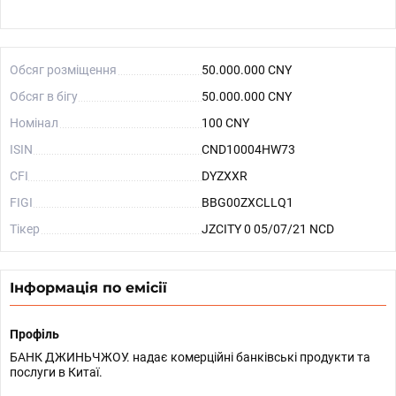
Обсяг розміщення
50.000.000 CNY
Обсяг в бігу
50.000.000 CNY
Номінал
100 CNY
ISIN
CND10004HW73
CFI
DYZXXR
FIGI
BBG00ZXCLLQ1
Тікер
JZCITY 0 05/07/21 NCD
Інформація по емісії
Профіль
БАНК ДЖИНЬЧЖОУ. надає комерційні банківські продукти та
послуги в Китаї.