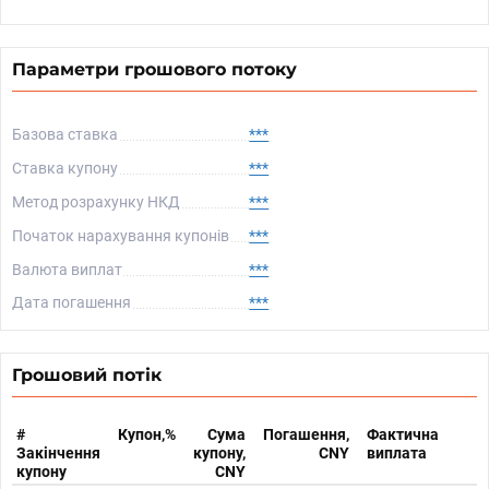
Параметри грошового потоку
Базова ставка
***
Ставка купону
***
Метод розрахунку НКД
***
Початок нарахування купонів
***
Валюта виплат
***
Дата погашення
***
Грошовий потік
#
Купон,%
Сума
Погашення,
Фактична
Закінчення
купону,
CNY
виплата
купону
CNY