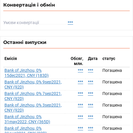
Конвертація і обмін
Умови конвертації
***
Останні випуски
Емісія
Обсяг,
Дата
статус
млн.
Bank of Jinzhou, 0%
***
***
Погашена
15dec2021, CNY (183D)
Bank of Jinzhou, 0% 9sep2021,
***
***
Погашена
CNY (92D)
Bank of Jinzhou, 0% 7sep2021,
***
***
Погашена
CNY (92D)
Bank of Jinzhou, 0% 3sep2021,
***
***
Погашена
CNY (92D)
Bank of Jinzhou, 0%
***
***
Погашена
31may2022, CNY (365D)
Bank of Jinzhou, 0%
***
***
Погашена