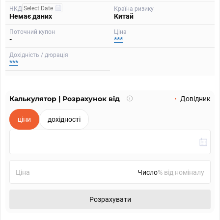
НКД
Країна ризику
Немає даних
Китай
Поточний купон
Ціна
-
***
Дохідність / дюрація
***
Калькулятор | Розрахунок від
Що
Довідник
таке
калькулятор?
ціни
дохідності
Ціна
% від номіналу
Розрахувати