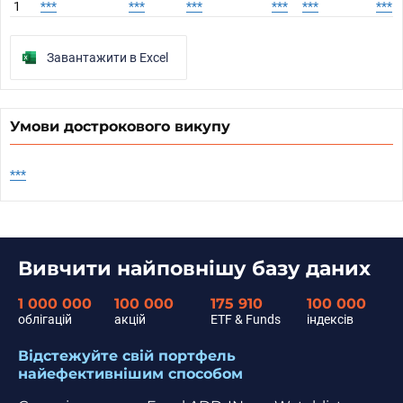
1
***
***
***
***
***
***
Завантажити в Excel
Умови дострокового викупу
***
Вивчити найповнішу базу даних
1 000 000
100 000
175 910
100 000
облігацій
акцій
ETF & Funds
індексів
Відстежуйте свій портфель
найефективнішим способом