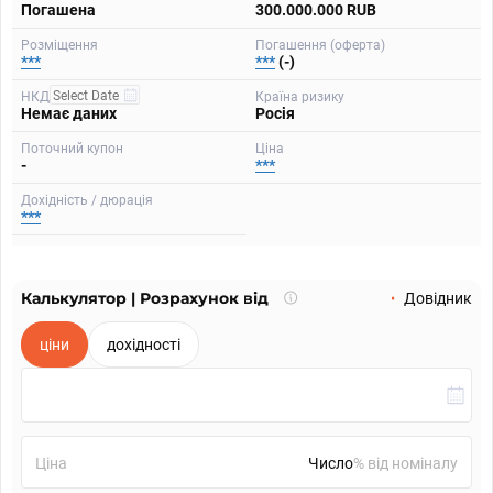
Погашена
300.000.000 RUB
Розміщення
Погашення (оферта)
***
***
(-)
НКД
Країна ризику
Немає даних
Росія
Поточний купон
Ціна
-
***
Дохідність / дюрація
***
Калькулятор | Розрахунок від
Що
Довідник
таке
калькулятор?
ціни
дохідності
Ціна
% від номіналу