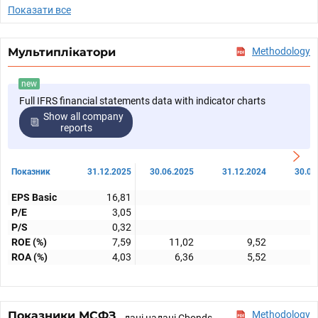
Показати все
Мультиплікатори
Methodology
new
Full IFRS financial statements data with indicator charts
Show all company
reports
Показник
31.12.2025
30.06.2025
31.12.2024
30.06
EPS Basic
16,81
P/E
3,05
P/S
0,32
ROE (%)
7,59
11,02
9,52
ROA (%)
4,03
6,36
5,52
Показники МСФЗ
Methodology