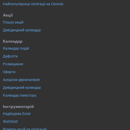
Найпопулярніші облігації на Cbonds
Акції
Пошук акцій
Дивідендний календар
Календар
Календар подій
Дефолти
Розміщення
Оферти
Аукціони держпаперів
Дивідендний календар
Календар інвестора
Інструментарій
Надбудова Excel
Watchlist
Віджети акцій та облігацій