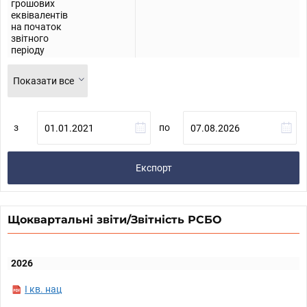
грошових
еквівалентів
на початок
звітного
періоду
Показати все
з
по
Експорт
Щоквартальні звіти/Звітність РСБО
2026
I кв. нац