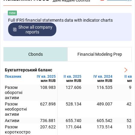
дані надані Cbonds
new
Full IFRS financial statements data with indicator charts
Show all company
reports
Cbonds
Financial Modeling Prep
Бухгалтерський баланс
Показник
IV кв. 2025
II кв. 2025
IV кв. 2024
II кв.
млн RUB
млн RUB
млн RUB
млн
Разом
108.983
127.606
116.535
96
оборотні
активи
Разом
627.898
528.134
489.007
428
необоротні
активи
Активи
736.881
655.740
605.542
524
Разом
207.622
171.044
173.514
136
короткостро