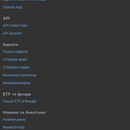
Cbonds App
API
API і Data Feed
API каталог
Індекси
Пошук індексів
Сторінки країн
Створити індекс
Консенсус-прогнози
Макроекономіка
ETF та фонди
Пошук ETF & Фондів
Новини та Аналітика
Новини ринку
Research Hub