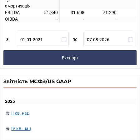
та
амортизація
EBITDA
51.340
31.608
71.290
OIBDA
-
-
-
з
по
Експорт
Звітність МСФЗ/US GAAP
2025
II кв. нац
IV кв. нац