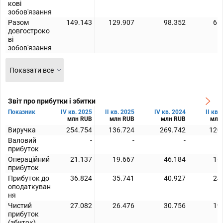
кові
зобов'язання
Разом
149.143
129.907
98.352
61
довгостроко
ві
зобов'язання
Показати все
Звіт про прибутки і збитки
Показник
IV кв. 2025
II кв. 2025
IV кв. 2024
II кв.
млн RUB
млн RUB
млн RUB
млн
Виручка
254.754
136.724
269.742
120
Валовий
-
-
-
прибуток
Операційний
21.137
19.667
46.184
16
прибуток
Прибуток до
36.824
35.741
40.927
24
оподаткуван
ня
Чистий
27.082
26.476
30.756
19
прибуток
(збиток)