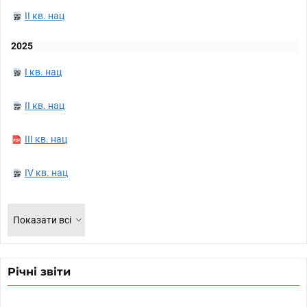
II кв. нац
2025
I кв. нац
II кв. нац
III кв. нац
IV кв. нац
Показати всі
Річні звіти