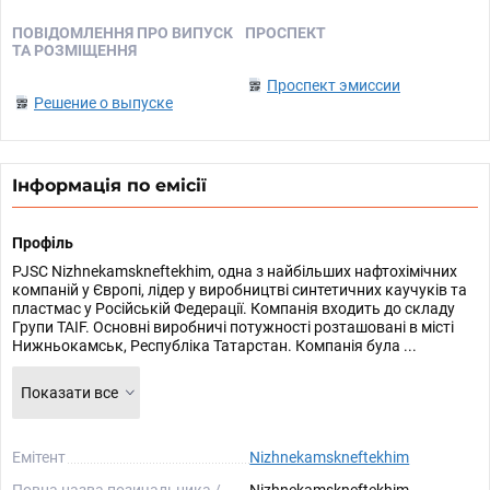
ПОВІДОМЛЕННЯ ПРО ВИПУСК
ПРОСПЕКТ
ТА РОЗМІЩЕННЯ
Проспект эмиссии
Решение о выпуске
Інформація по емісії
Профіль
PJSC Nizhnekamskneftekhim, одна з найбільших нафтохімічних
компаній у Європі, лідер у виробництві синтетичних каучуків та
пластмас у Російській Федерації. Компанія входить до складу
Групи TAIF. Основні виробничі потужності розташовані в місті
Нижньокамськ, Республіка Татарстан. Компанія була ...
Показати все
Емітент
Nizhnekamskneftekhim