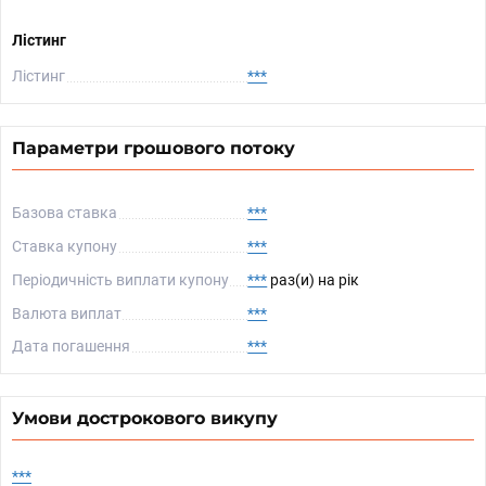
Лістинг
Лістинг
***
Параметри грошового потоку
Базова ставка
***
Ставка купону
***
Періодичність виплати купону
***
раз(и) на рік
Валюта виплат
***
Дата погашення
***
Умови дострокового викупу
***