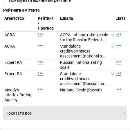
Показувати відкликані рейтинги
Рейтинги емітента
Агентство
Рейтинг
Шкала
Дата
/
Прогноз
ACRA
***
ACRA national rating scale
***
for the Russian Federat...
ACRA
***
Standalone
***
creditworthiness
assessment (national s...
Expert RA
***
Russian national rating
***
scale
Expert RA
***
Standalone
***
creditworthiness
assessment (Russian na...
Moody's
***
National Scale (Russia)
***
Interfax Rating
Agency
Показати все