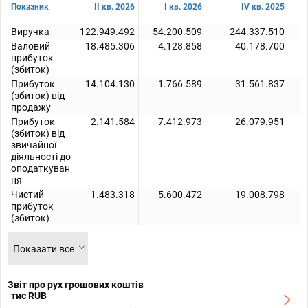
Показник
II кв. 2026
I кв. 2026
IV кв. 2025
Виручка
122.949.492
54.200.509
244.337.510
Валовий
18.485.306
4.128.858
40.178.700
прибуток
(збиток)
Прибуток
14.104.130
1.766.589
31.561.837
(збиток) від
продажу
Прибуток
2.141.584
-7.412.973
26.079.951
(збиток) від
звичайної
діяльності до
оподаткуван
ня
Чистий
1.483.318
-5.600.472
19.008.798
прибуток
(збиток)
Показати все
Звіт про рух грошових коштів
тис RUB