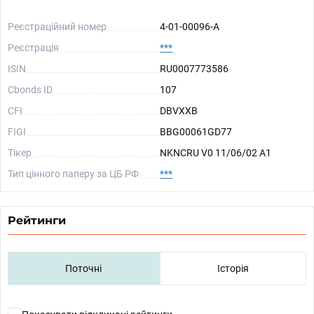
Реєстраційний номер
4-01-00096-A
Реєстрація
***
ISIN
RU0007773586
Cbonds ID
107
CFI
DBVXXB
FIGI
BBG00061GD77
Тікер
NKNCRU V0 11/06/02 A1
Тип цінного паперу за ЦБ РФ
***
Рейтинги
Поточні
Історія