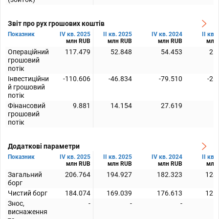
Звіт про рух грошових коштів
Показник
IV кв. 2025
II кв. 2025
IV кв. 2024
II кв.
млн RUB
млн RUB
млн RUB
млн
Операційний
117.479
52.848
54.453
25
грошовий
потік
Інвестиційни
-110.606
-46.834
-79.510
-26
й грошовий
потік
Фінансовий
9.881
14.154
27.619
грошовий
потік
Додаткові параметри
Показник
IV кв. 2025
II кв. 2025
IV кв. 2024
II кв.
млн RUB
млн RUB
млн RUB
млн
Загальний
206.764
194.927
182.323
128
борг
Чистий борг
184.074
169.039
176.613
125
Знос,
-
-
-
виснаження