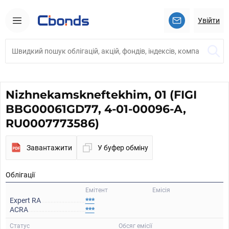
Увійти
Nizhnekamskneftekhim, 01 (FIGI
BBG00061GD77, 4-01-00096-A,
RU0007773586)
Завантажити
У буфер обміну
Облігації
Емітент
Емісія
Expert RA
***
ACRA
***
Статус
Обсяг емісії