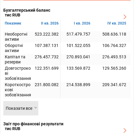
Бухгалтерський баланс
тис RUB
Показник
II кв. 2026
I кв. 2026
IV кв. 2025
Необоротні
523.222.382
517.479.757
508.636.118
активи
Оборотні
107.387.131
101.522.055
106.764.327
активи
Капітал та
276.457.732
270.893.041
276.493.513
резерви
Довгостроко
122.351.699
133.569.872
129.565.260
ві
зобов'язання
Короткостро
231.800.082
214.538.899
209.341.672
кові
зобов'язання
Показати все
Звіт про фінансові результати
тис RUB