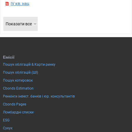
IV кв. нац
Показати все
Емісії
Пошук облігацій & Карти ринку
Пошук облігацій (ШІ)
Пошук котировок
Cbonds Estimation
Ренкінги інвест. банків і юр. консультантів
Cbonds Pages
Ломбардні списки
ESG
Сукук