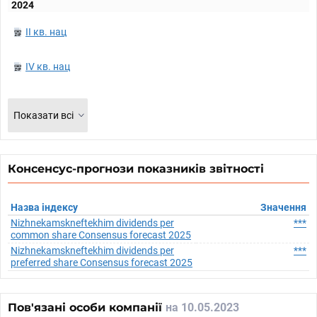
2024
II кв. нац
IV кв. нац
Показати всі
Консенсус-прогнози показників звітності
Назва індексу
Значення
Nizhnekamskneftekhim dividends per
***
common share Consensus forecast 2025
Nizhnekamskneftekhim dividends per
***
preferred share Consensus forecast 2025
Пов'язані особи компанії
на 10.05.2023