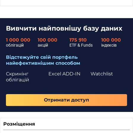
Вивчити найповнішу базу даних
1 000 000
100 000
175 910
100 000
облігацій
акцій
ETF & Funds
індексів
Відстежуйте свій портфель
найефективнішим способом
Скринінг
Excel ADD-IN
Watchlist
облігацій
Отримати доступ
Розміщення