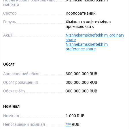
Повна назва позичальника /
Nizhnekamskneftekhim
емітента
Сектор
Корпоративний
Галузь
Хімічна та нафтохімічна
промисловість
Акції
Nizhnekamskneftekhim, ordinary
share
Nizhnekamskneftekhim,
preference share
Обсяг
Анонсований обсяг
300.000.000 RUB
Обсяг розміщення
300.000.000 RUB
Обсяг в бігу
300.000.000 RUB
Номінал
Номінал
1.000 RUB
Непогашений номінал
***
RUB