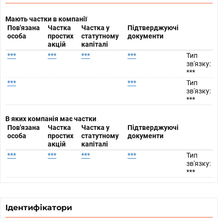
Мають частки в компанії
Пов'язана
Частка
Частка у
Підтверджуючі
особа
простих
статутному
документи
акцій
капіталі
***
***
***
***
Тип
зв'язку:
***
***
***
Тип
зв'язку:
***
В яких компанія має частки
Пов'язана
Частка
Частка у
Підтверджуючі
особа
простих
статутному
документи
акцій
капіталі
***
***
***
***
Тип
зв'язку:
***
Ідентифікатори