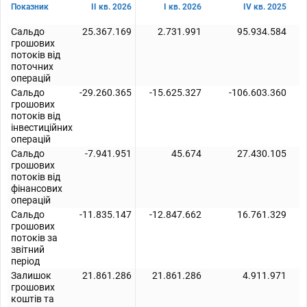
Показник
II кв. 2026
I кв. 2026
IV кв. 2025
Сальдо
25.367.169
2.731.991
95.934.584
грошових
потоків від
поточних
операцій
Сальдо
-29.260.365
-15.625.327
-106.603.360
грошових
потоків від
інвестиційних
операцій
Сальдо
-7.941.951
45.674
27.430.105
грошових
потоків від
фінансових
операцій
Сальдо
-11.835.147
-12.847.662
16.761.329
грошових
потоків за
звітний
період
Залишок
21.861.286
21.861.286
4.911.971
грошових
коштів та