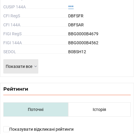
CUSIP 144A
***
CFI RegS
DBFSFR
CFI 144A
DBFSAR
FIGI RegS
BBG0000B4679
FIGI 144A
BBG0000B4562
SEDOL
B0BSH12
Показати все
Рейтинги
Поточні
Історія
Показувати відкликані рейтинги