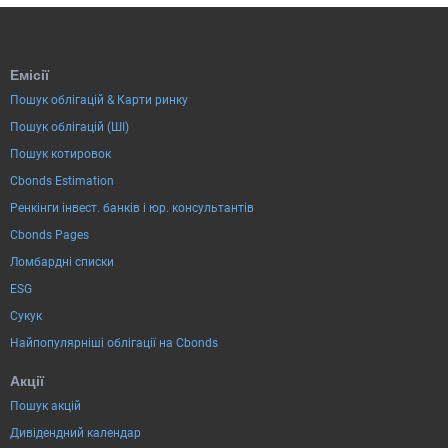
Емісії
Пошук облігацій & Карти ринку
Пошук облігацій (ШІ)
Пошук котировок
Cbonds Estimation
Ренкінги інвест. банків і юр. консультантів
Cbonds Pages
Ломбардні списки
ESG
Сукук
Найпопулярніші облігації на Cbonds
Акції
Пошук акцій
Дивідендний календар