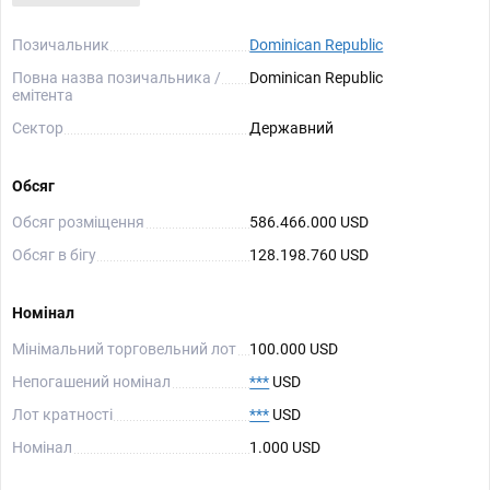
Позичальник
Dominican Republic
Повна назва позичальника /
Dominican Republic
емітента
Сектор
Державний
Обсяг
Обсяг розміщення
586.466.000 USD
Обсяг в бігу
128.198.760 USD
Номінал
Мінімальний торговельний лот
100.000 USD
Непогашений номінал
***
USD
Лот кратності
***
USD
Номінал
1.000 USD