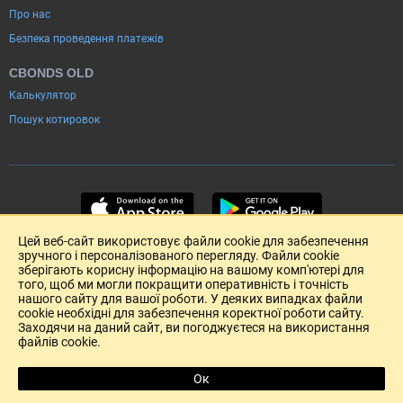
Про нас
Безпека проведення платежів
CBONDS OLD
Калькулятор
Пошук котировок
Цей веб-сайт використовує файли cookie для забезпечення
зручного і персоналізованого перегляду. Файли cookie
зберігають корисну інформацію на вашому комп'ютері для
того, щоб ми могли покращити оперативність і точність
нашого сайту для вашої роботи. У деяких випадках файли
cookie необхідні для забезпечення коректної роботи сайту.
Заходячи на даний сайт, ви погоджуєтеся на використання
файлів cookie.
Розміщення реклами
Зворотній зв'язок
Угода Користувача (pdf)
Ок
R
Copyright (c) 2004-2026 Cbonds