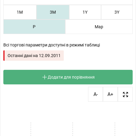
1М
3М
1Y
3Y
P
Map
Всі торгові параметри доступні в режимі таблиці
Останні дані на
12.09.2011
Додати для порівняння
A-
A+