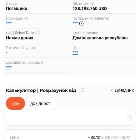
Статус
Обсяг емісії
Погашена
128.198.760 USD
Розміщення
Погашення (оферта)
***
***
(-)
НКД
Країна ризику
Немає даних
Домініканська республіка
Поточний купон
Ціна
-
***
Дохідність / дюрація
***
Калькулятор | Розрахунок від
Що
Довідник
таке
калькулятор?
ціни
дохідності
Ціна
% від номіналу