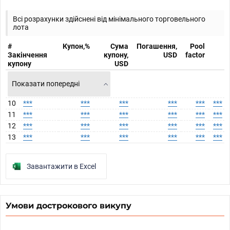
Всі розрахунки здійснені від мінімального торговельного
лота
#
Купон,%
Сума
Погашення,
Pool
Закінчення
купону,
USD
factor
купону
USD
Показати попередні
10
***
***
***
***
***
***
11
***
***
***
***
***
***
12
***
***
***
***
***
***
13
***
***
***
***
***
***
Завантажити в Excel
Умови дострокового викупу