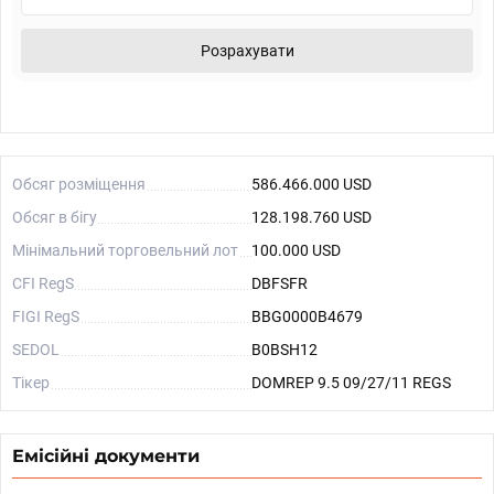
Розрахувати
Обсяг розміщення
586.466.000 USD
Обсяг в бігу
128.198.760 USD
Мінімальний торговельний лот
100.000 USD
CFI RegS
DBFSFR
FIGI RegS
BBG0000B4679
SEDOL
B0BSH12
Тікер
DOMREP 9.5 09/27/11 REGS
Емісійні документи