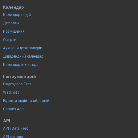
Календар
Календар подій
Дефолти
Розміщення
Оферти
Аукціони держпаперів
Дивідендний календар
Календар інвестора
Інструментарій
Надбудова Excel
Watchlist
Віджети акцій та облігацій
Cbonds App
API
API і Data Feed
API каталог