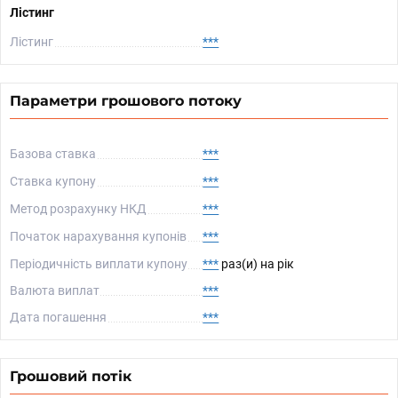
Лістинг
Лістинг
***
Параметри грошового потоку
Базова ставка
***
Ставка купону
***
Метод розрахунку НКД
***
Початок нарахування купонів
***
Періодичність виплати купону
***
раз(и) на рік
Валюта виплат
***
Дата погашення
***
Грошовий потік