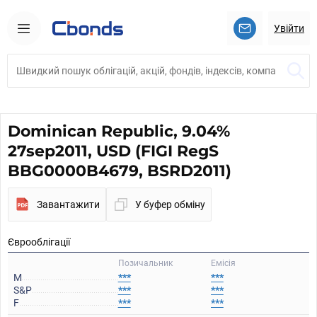
Увійти
Dominican Republic, 9.04%
27sep2011, USD (FIGI RegS
BBG0000B4679, BSRD2011)
Завантажити
У буфер обміну
Єврооблігації
Позичальник
Емісія
M
***
***
S&P
***
***
F
***
***