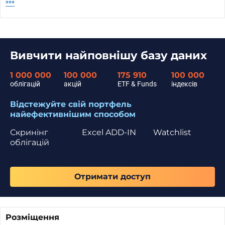
***
Вивчити найповнішу базу даних
1 000 000
100 000
175 910
100 000
облігацій
акцій
ETF & Funds
індексів
Відстежуйте свій портфель
найефективнішим способом
Скринінг
Excel ADD-IN
Watchlist
облігацій
Отримати доступ
Розміщення