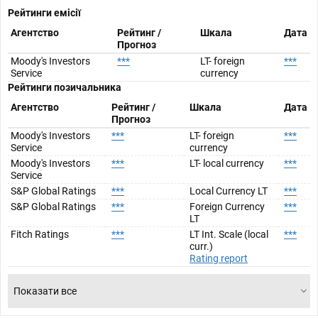
Рейтинги емісії
Агентство
Рейтинг /
Шкала
Дата
Прогноз
Moody's Investors
***
LT- foreign
***
Service
currency
Рейтинги позичальника
Агентство
Рейтинг /
Шкала
Дата
Прогноз
Moody's Investors
***
LT- foreign
***
Service
currency
Moody's Investors
***
LT- local currency
***
Service
S&P Global Ratings
***
Local Currency LT
***
S&P Global Ratings
***
Foreign Currency
***
LT
Fitch Ratings
***
LT Int. Scale (local
***
curr.)
Rating report
Показати все