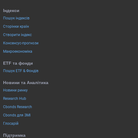
Індекси
Пошук індексів
Сторінки країн
Створити індекс
Консенсус-прогнози
Макроекономіка
ETF та фонди
Пошук ETF & Фондів
Новини та Аналітика
Новини ринку
Research Hub
Cbonds Research
Cbonds для ЗМІ
Глосарій
Підтримка