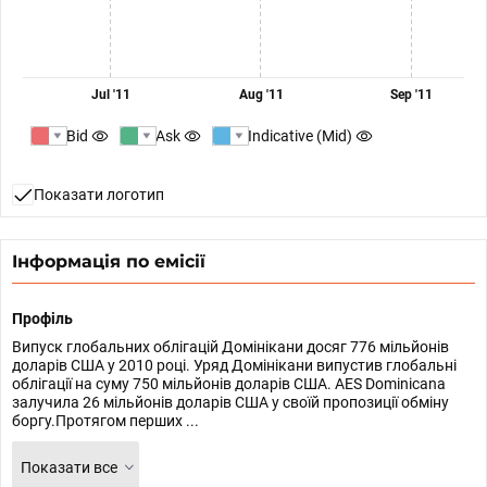
Jul '11
Aug '11
Sep '11
Bid
Ask
Indicative (Mid)
Показати логотип
Інформація по емісії
Профіль
Випуск глобальних облігацій Домінікани досяг 776 мільйонів
доларів США у 2010 році. Уряд Домінікани випустив глобальні
облігації на суму 750 мільйонів доларів США. AES Dominicana
залучила 26 мільйонів доларів США у своїй пропозиції обміну
боргу.Протягом перших ...
Показати все