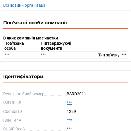
Всі новини організації
Пов'язані особи компанії
В яких компанія має частки
Пов'язана
Підтверджуючі
особа
документи
***
***
Тип зв'язку: ***
Ідентифікатори
Реєстраційний номер
BSRD2011
ISIN RegS
***
Cbonds ID
1239
ISIN 144A
***
CUSIP RegS
***