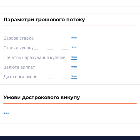
Параметри грошового потоку
Базова ставка
***
Ставка купону
***
Початок нарахування купонів
***
Валюта виплат
***
Дата погашення
***
Умови дострокового викупу
***