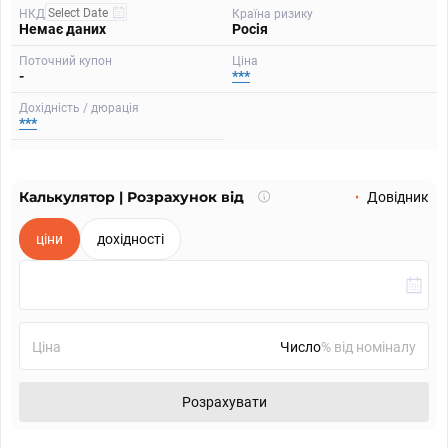
НКД
Країна ризику
Немає даних
Росія
Поточний купон
Ціна
-
***
Дохідність / дюрація
***
Калькулятор | Розрахунок від
Що
Довідник
таке
калькулятор?
ціни
дохідності
Ціна
% від номіналу
Розрахувати