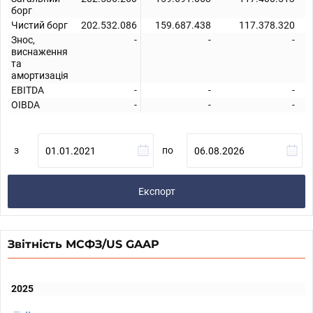
борг
Чистий борг
202.532.086
159.687.438
117.378.320
Знос,
-
-
-
виснаження
та
амортизація
EBITDA
-
-
-
OIBDA
-
-
-
з
по
Експорт
Звітність МСФЗ/US GAAP
2025