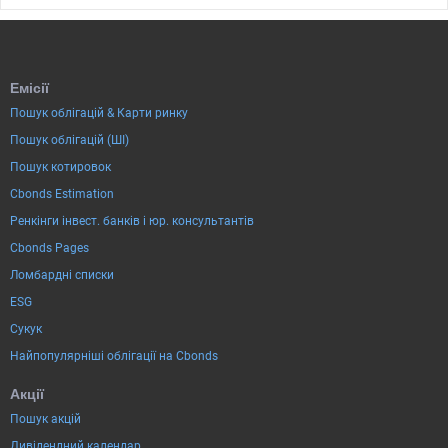
Емісії
Пошук облігацій & Карти ринку
Пошук облігацій (ШІ)
Пошук котировок
Cbonds Estimation
Ренкінги інвест. банків і юр. консультантів
Cbonds Pages
Ломбардні списки
ESG
Сукук
Найпопулярніші облігації на Cbonds
Акції
Пошук акцій
Дивідендний календар