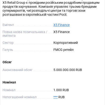
X5 Retail Group є провідним російським роздрібним продавцем
продуктів харчування. Компанія управляє трьома брендами
супермаркетів, чиї розподільчі центри та торгові зони
розташовані в європейській частині Росії.
Емітент
X5 Finance
Повна назва позичальника /
X5 Finance
емітента
Сектор
Корпоративний
Галузь
FMCG ретейл
Обсяг
Анонсований обсяг
5.000.000.000 RUB
Номінал
Номінал
1.000 RUB
Непогашений номінал
***
RUB