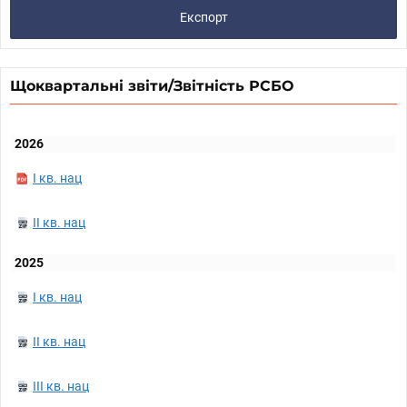
Експорт
Щоквартальні звіти/Звітність РСБО
2026
I кв. нац
II кв. нац
2025
I кв. нац
II кв. нац
III кв. нац