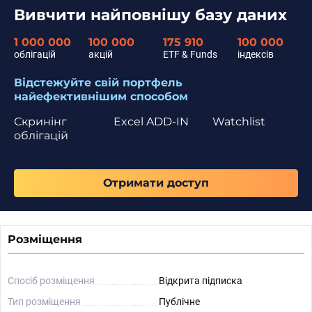
Вивчити найповнішу базу даних
1 000 000
100 000
175 910
100 000
облігацій
акцій
ETF & Funds
індексів
Відстежуйте свій портфель
найефективнішим способом
Скринінг
Excel ADD-IN
Watchlist
облігацій
Отримати доступ
Розміщення
Спосіб розміщення
Відкрита підписка
Тип розміщення
Публічне