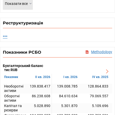
Показати все
Реструктуризація
***
Показники РСБО
Methodology
Бухгалтерський баланс
тис RUB
Показник
II кв. 2026
I кв. 2026
IV кв. 2025
Необоротні
139.838.417
139.008.785
128.864.833
активи
Оборотні
86.238.608
84.610.634
79.069.557
активи
Капітал та
5.028.890
5.301.870
5.109.696
резерви