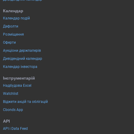
Календар
Календар подій
Дефолти
Розміщення
Оферти
Аукціони держпаперів
Дивідендний календар
Календар інвестора
Інструментарій
Надбудова Excel
Watchlist
Віджети акцій та облігацій
Cbonds App
API
API і Data Feed