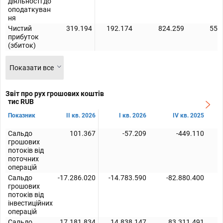
діяльності до
оподаткуван
ня
Чистий
319.194
192.174
824.259
556
прибуток
(збиток)
Показати все
Звіт про рух грошових коштів
тис RUB
Показник
II кв. 2026
I кв. 2026
IV кв. 2025
Сальдо
101.367
-57.209
-449.110
грошових
потоків від
поточних
операцій
Сальдо
-17.286.020
-14.783.590
-82.880.400
грошових
потоків від
інвестиційних
операцій
Сальдо
17.181.834
14.838.147
83.311.491