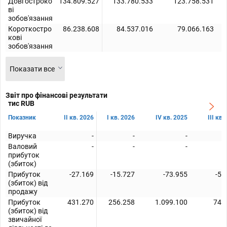
Довгостроко
134.809.527
133.780.533
123.758.531
ві
зобов'язання
Короткостро
86.238.608
84.537.016
79.066.163
кові
зобов'язання
Показати все
Звіт про фінансові результати
тис RUB
Показник
II кв. 2026
I кв. 2026
IV кв. 2025
III кв.
Виручка
-
-
-
Валовий
-
-
-
прибуток
(збиток)
Прибуток
-27.169
-15.727
-73.955
-51
(збиток) від
продажу
Прибуток
431.270
256.258
1.099.100
741
(збиток) від
звичайної