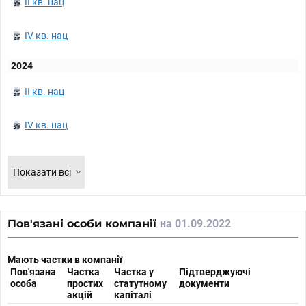
II кв. нац
IV кв. нац
2024
II кв. нац
IV кв. нац
Показати всі
Пов'язані особи компанії
на 01.09.2022
Мають частки в компанії
Пов'язана
Частка
Частка у
Підтверджуючі
особа
простих
статутному
документи
акцій
капіталі