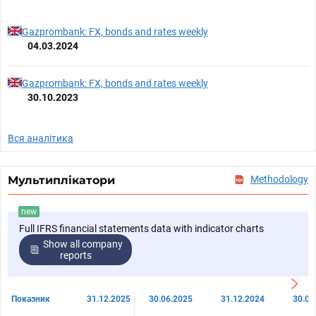
Gazprombank: FX, bonds and rates weekly
04.03.2024
Gazprombank: FX, bonds and rates weekly
30.10.2023
Вся аналітика
Мультиплікатори
Methodology
new
Full IFRS financial statements data with indicator charts
Show all company
reports
Показник
31.12.2025
30.06.2025
31.12.2024
30.06