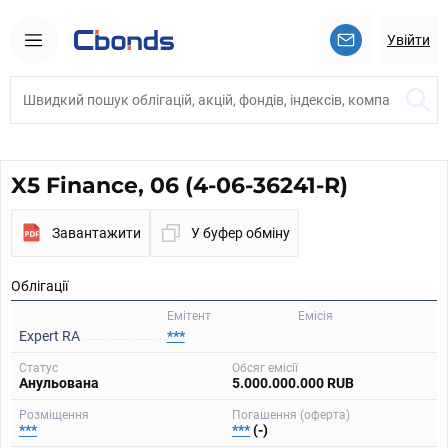
Увійти
X5 Finance, 06 (4-06-36241-R)
Завантажити
У буфер обміну
Облігації
Емітент
Емісія
Expert RA
***
Статус
Обсяг емісії
Анульована
5.000.000.000 RUB
Розміщення
Погашення (оферта)
***
***
(-)