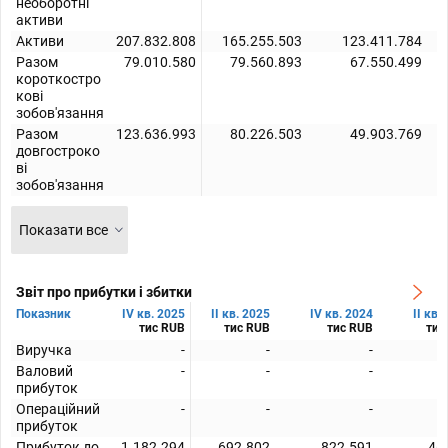
необоротні
активи
Активи
207.832.808
165.255.503
123.411.784
Разом
79.010.580
79.560.893
67.550.499
короткостро
кові
зобов'язання
Разом
123.636.993
80.226.503
49.903.769
довгостроко
ві
зобов'язання
Показати все
Звіт про прибутки і збитки
Показник
IV кв. 2025
II кв. 2025
IV кв. 2024
II кв.
тис RUB
тис RUB
тис RUB
тис
Виручка
-
-
-
Валовий
-
-
-
прибуток
Операційний
-
-
-
прибуток
Прибуток до
1.182.294
692.802
822.591
46