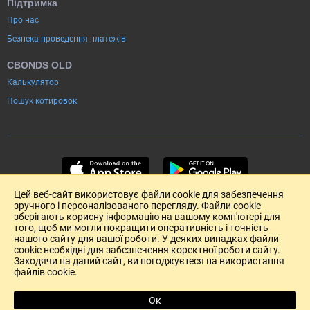
Підтримка
Про нас
Безпека проведення платежів
CBONDS OLD
Калькулятор
Пошук котировок
Цей веб-сайт використовує файли cookie для забезпечення
зручного і персоналізованого перегляду. Файли cookie
зберігають корисну інформацію на вашому комп'ютері для
того, щоб ми могли покращити оперативність і точність
нашого сайту для вашої роботи. У деяких випадках файли
cookie необхідні для забезпечення коректної роботи сайту.
Заходячи на даний сайт, ви погоджуєтеся на використання
файлів cookie.
Розміщення реклами
Зворотній зв'язок
Угода Користувача (pdf)
Ок
R
Copyright (c) 2004-2026 Cbonds