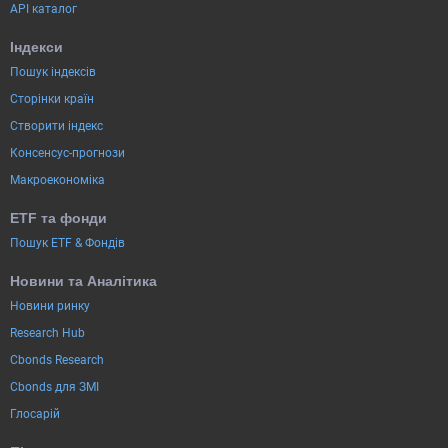
API каталог
Індекси
Пошук індексів
Сторінки країн
Створити індекс
Консенсус-прогнози
Макроекономіка
ETF та фонди
Пошук ETF & Фондів
Новини та Аналітика
Новини ринку
Research Hub
Cbonds Research
Cbonds для ЗМІ
Глосарій