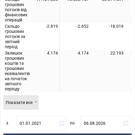
грошових
потоків від
фінансових
операцій
Сальдо
-2.819
-2.652
-18.019
грошових
потоків за
звітний
період
Залишок
4.174
4.174
22.193
грошових
коштів та
грошових
еквівалентів
на початок
звітного
періоду
Показати все
з
по