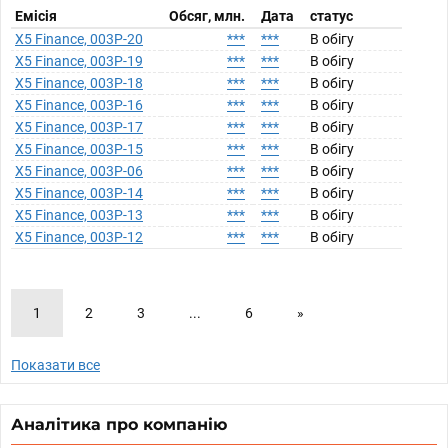
Емісія
Обсяг, млн.
Дата
статус
X5 Finance, 003P-20
***
***
В обігу
X5 Finance, 003P-19
***
***
В обігу
X5 Finance, 003P-18
***
***
В обігу
X5 Finance, 003P-16
***
***
В обігу
X5 Finance, 003P-17
***
***
В обігу
X5 Finance, 003P-15
***
***
В обігу
X5 Finance, 003P-06
***
***
В обігу
X5 Finance, 003P-14
***
***
В обігу
X5 Finance, 003P-13
***
***
В обігу
X5 Finance, 003P-12
***
***
В обігу
1
2
3
...
6
»
Показати все
Аналітика про компанію