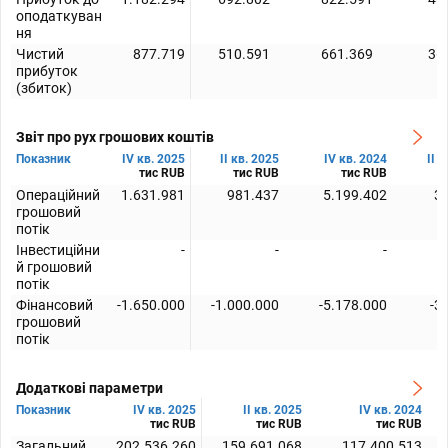
оподаткуван
ня
Чистий
877.719
510.591
661.369
36
прибуток
(збиток)
Звіт про рух грошових коштів
Показник
IV кв. 2025
II кв. 2025
IV кв. 2024
II 
тис RUB
тис RUB
тис RUB
т
Операційний
1.631.981
981.437
5.199.402
3
грошовий
потік
Інвестиційни
-
-
-
й грошовий
потік
Фінансовий
-1.650.000
-1.000.000
-5.178.000
-3
грошовий
потік
Додаткові параметри
Показник
IV кв. 2025
II кв. 2025
IV кв. 2024
тис RUB
тис RUB
тис RUB
Загальний
202.536.260
159.691.068
117.400.513