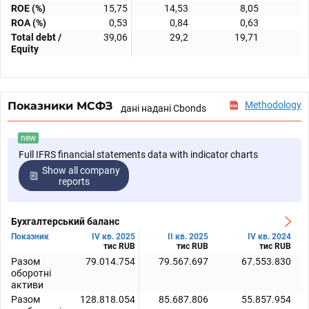
ROE (%)
15,75
14,53
8,05
ROA (%)
0,53
0,84
0,63
Total debt /
39,06
29,2
19,71
Equity
Показники МСФЗ
Methodology
дані надані Cbonds
new
Full IFRS financial statements data with indicator charts
Show all company
reports
Бухгалтерський баланс
Показник
IV кв. 2025
II кв. 2025
IV кв. 2024
тис RUB
тис RUB
тис RUB
Разом
79.014.754
79.567.697
67.553.830
оборотні
активи
Разом
128.818.054
85.687.806
55.857.954