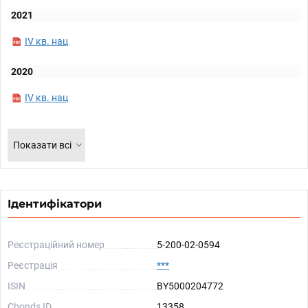
2021
IV кв. нац
2020
IV кв. нац
Показати всі
Ідентифікатори
Реєстраційний номер
5-200-02-0594
Реєстрація
***
ISIN
BY5000204772
Cbonds ID
13358