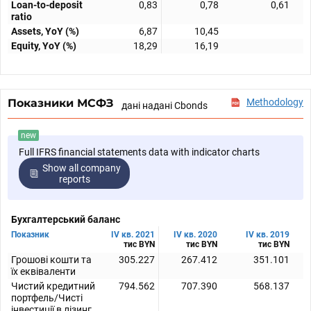
Loan-to-deposit
0,83
0,78
0,61
ratio
Assets, YoY (%)
6,87
10,45
Equity, YoY (%)
18,29
16,19
Показники МСФЗ
Methodology
дані надані Cbonds
new
Full IFRS financial statements data with indicator charts
Show all company
reports
Бухгалтерський баланс
Показник
IV кв. 2021
IV кв. 2020
IV кв. 2019
тис BYN
тис BYN
тис BYN
Грошові кошти та
305.227
267.412
351.101
їх еквіваленти
Чистий кредитний
794.562
707.390
568.137
портфель/Чисті
інвестиції в лізинг