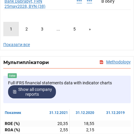
Bank Dabrabyt, FRN
***
***
В обігу
25may2028, BYN (38)
1
2
3
...
5
»
Показати все
Мультиплікатори
Methodology
new
Full IFRS financial statements data with indicator charts
Show all company
reports
Показник
31.12.2021
31.12.2020
31.12.2019
ROE (%)
20,35
18,55
ROA (%)
2,55
2,15