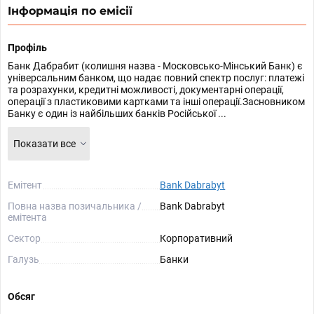
Інформація по емісії
Профіль
Банк Дабрабит (колишня назва - Московсько-Мінський Банк) є
універсальним банком, що надає повний спектр послуг: платежі
та розрахунки, кредитні можливості, документарні операції,
операції з пластиковими картками та інші операції.Засновником
Банку є один із найбільших банків Російської ...
Показати все
Емітент
Bank Dabrabyt
Повна назва позичальника /
Bank Dabrabyt
емітента
Сектор
Корпоративний
Галузь
Банки
Обсяг