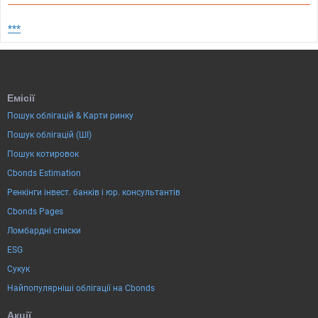
***
Емісії
Пошук облігацій & Карти ринку
Пошук облігацій (ШІ)
Пошук котировок
Cbonds Estimation
Ренкінги інвест. банків і юр. консультантів
Cbonds Pages
Ломбардні списки
ESG
Сукук
Найпопулярніші облігації на Cbonds
Акції