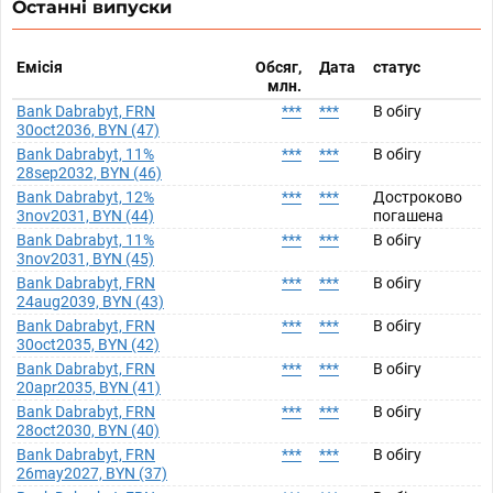
Останні випуски
Емісія
Обсяг,
Дата
статус
млн.
Bank Dabrabyt, FRN
***
***
В обігу
30oct2036, BYN (47)
Bank Dabrabyt, 11%
***
***
В обігу
28sep2032, BYN (46)
Bank Dabrabyt, 12%
***
***
Достроково
3nov2031, BYN (44)
погашена
Bank Dabrabyt, 11%
***
***
В обігу
3nov2031, BYN (45)
Bank Dabrabyt, FRN
***
***
В обігу
24aug2039, BYN (43)
Bank Dabrabyt, FRN
***
***
В обігу
30oct2035, BYN (42)
Bank Dabrabyt, FRN
***
***
В обігу
20apr2035, BYN (41)
Bank Dabrabyt, FRN
***
***
В обігу
28oct2030, BYN (40)
Bank Dabrabyt, FRN
***
***
В обігу
26may2027, BYN (37)