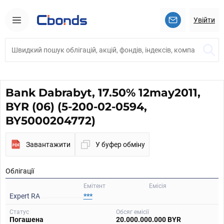
Увійти
Bank Dabrabyt, 17.50% 12may2011,
BYR (06) (5-200-02-0594,
BY5000204772)
Завантажити
У буфер обміну
Облігації
Емітент
Емісія
Expert RA
***
Статус
Обсяг емісії
Погашена
20.000.000.000 BYR