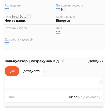
Розміщення
Погашення (оферта)
***
***
(-)
НКД
Країна ризику
Немає даних
Білорусь
Поточний купон
Ціна
-
***
Дохідність / дюрація
***
Калькулятор | Розрахунок від
Що
Довідник
таке
калькулятор?
ціни
дохідності
Ціна
% від номіналу