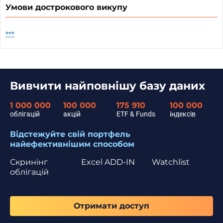
Умови дострокового викупу
***
Вивчити найповнішу базу даних
1 000 000
100 000
175 910
100 000
облігацій
акцій
ETF & Funds
індексів
Відстежуйте свій портфель
найефективнішим способом
Скринінг
Excel ADD-IN
Watchlist
облігацій
Отримати доступ