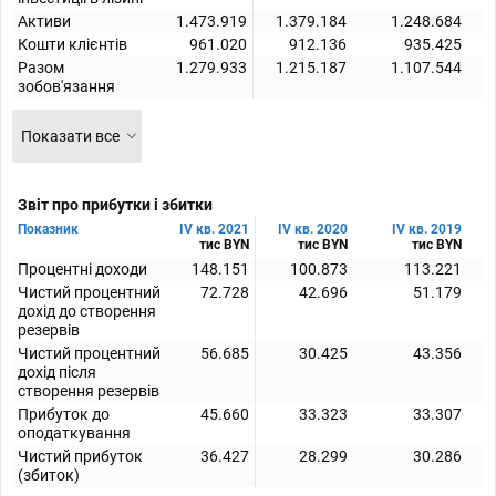
Активи
1.473.919
1.379.184
1.248.684
Кошти клієнтів
961.020
912.136
935.425
Разом
1.279.933
1.215.187
1.107.544
зобов'язання
Показати все
Звіт про прибутки і збитки
Показник
IV кв. 2021
IV кв. 2020
IV кв. 2019
тис BYN
тис BYN
тис BYN
Процентні доходи
148.151
100.873
113.221
Чистий процентний
72.728
42.696
51.179
дохід до створення
резервів
Чистий процентний
56.685
30.425
43.356
дохід піcля
створення резервів
Прибуток до
45.660
33.323
33.307
оподаткування
Чистий прибуток
36.427
28.299
30.286
(збиток)