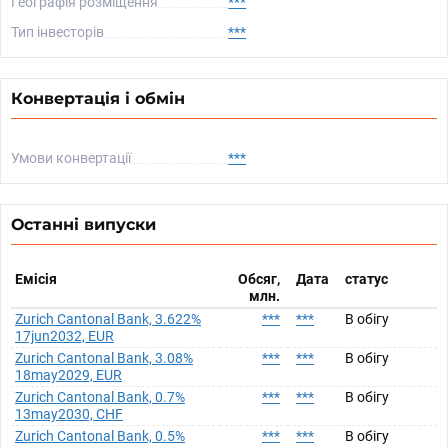
Географія розміщення
***
Тип інвесторів
***
Конвертація і обмін
Умови конвертації
***
Останні випуски
Емісія
Обсяг,
Дата
статус
млн.
Zurich Cantonal Bank, 3.622%
***
***
В обігу
17jun2032, EUR
Zurich Cantonal Bank, 3.08%
***
***
В обігу
18may2029, EUR
Zurich Cantonal Bank, 0.7%
***
***
В обігу
13may2030, CHF
Zurich Cantonal Bank, 0.5%
***
***
В обігу