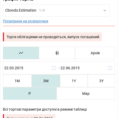
Cbonds Estimation
1/4
Посилання на розрахунки
Торги облігаціями не проводяться, випуск погашений
Архів
—
1М
3М
1Y
3Y
P
Map
Всі торгові параметри доступні в режимі таблиці