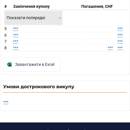
#
Закінчення купону
Погашення, CHF
Показати попередні
5
***
***
6
***
***
7
***
***
8
***
***
***
Завантажити в Excel
Умови дострокового викупу
***