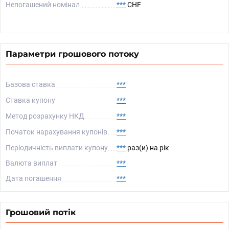
Непогашений номінал
***
CHF
Параметри грошового потоку
Базова ставка
***
Ставка купону
***
Метод розрахунку НКД
***
Початок нарахування купонів
***
Періодичність виплати купону
***
раз(и) на рік
Валюта виплат
***
Дата погашення
***
Грошовий потік