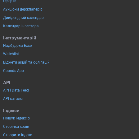
Оферти
Аукціони держпаперів
Дивідендний календар
Календар інвестора
Інструментарій
Надбудова Excel
Watchlist
Віджети акцій та облігацій
Cbonds App
API
API і Data Feed
API каталог
Індекси
Пошук індексів
Сторінки країн
Створити індекс