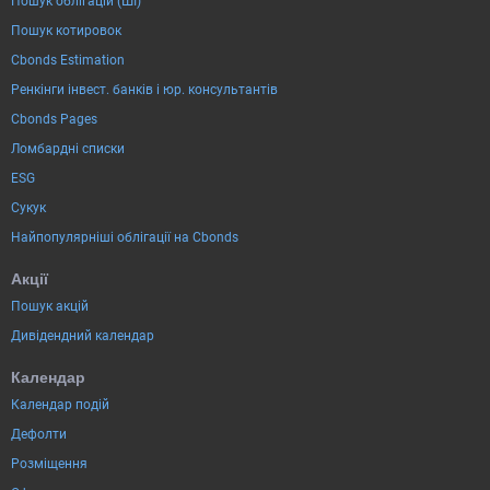
Пошук облігацій (ШІ)
Пошук котировок
Cbonds Estimation
Ренкінги інвест. банків і юр. консультантів
Cbonds Pages
Ломбардні списки
ESG
Сукук
Найпопулярніші облігації на Cbonds
Акції
Пошук акцій
Дивідендний календар
Календар
Календар подій
Дефолти
Розміщення