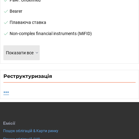
Ранг: Undefined
Bearer
Плаваюча ставка
Non-complex financial instruments (MiFID)
Показати все
Реструктуризація
***
Емісії
Пошук облігацій & Карти ринку