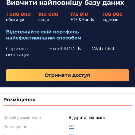
Вивчити найповнішу базу даних
1 000 000
100 000
175 910
100 000
облігацій
акцій
ETF & Funds
індексів
Відстежуйте свій портфель
найефективнішим способом
Скринінг
Excel ADD-IN
Watchlist
облігацій
Отримати доступ
Розміщення
Спосіб розміщення
Відкрита підписка
Розміщення
***