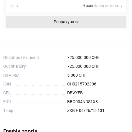
Ціна
% від номіналу
Розрахувати
Обсяг розміщення
725.000.000 CHF
Обсяг в бігу
725.000.000 CHF
Номінал
5.000 CHF
ISIN
CH0215702306
CFI
DBVXFB
FIGI
BBG004NDS1X8
Тікер
ZKB F 06/26/15 131
Графік торгів