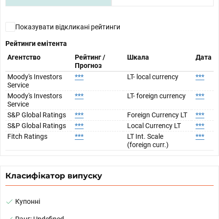
Показувати відкликані рейтинги
Рейтинги емітента
Агентство
Рейтинг /
Шкала
Дата
Прогноз
Moody's Investors
***
LT- local currency
***
Service
Moody's Investors
***
LT- foreign currency
***
Service
S&P Global Ratings
***
Foreign Currency LT
***
S&P Global Ratings
***
Local Currency LT
***
Fitch Ratings
***
LT Int. Scale
***
(foreign curr.)
Класифікатор випуску
Купонні