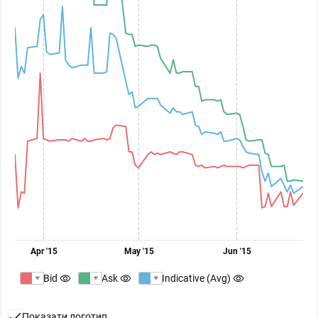
Apr '15
May '15
Jun '15
Bid
Ask
Indicative (Avg)
Показати логотип