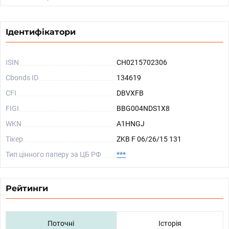
Ідентифікатори
ISIN
CH0215702306
Cbonds ID
134619
CFI
DBVXFB
FIGI
BBG004NDS1X8
WKN
A1HNGJ
Тікер
ZKB F 06/26/15 131
Тип цінного паперу за ЦБ РФ
***
Рейтинги
Поточні
Історія