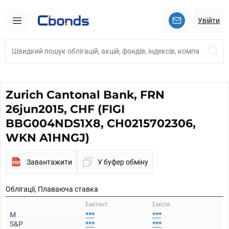
Увійти
Zurich Cantonal Bank, FRN
26jun2015, CHF (FIGI
BBG004NDS1X8, CH0215702306,
WKN A1HNGJ)
Завантажити
У буфер обміну
Облігації, Плаваюча ставка
Емітент
Емісія
M
***
***
S&P
***
***