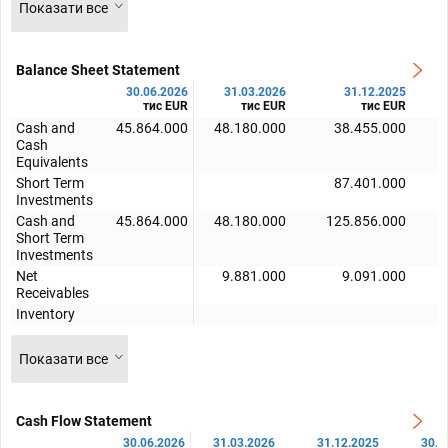
Показати все
Balance Sheet Statement
30.06.2026
31.03.2026
31.12.2025
тис EUR
тис EUR
тис EUR
Cash and
45.864.000
48.180.000
38.455.000
Cash
Equivalents
Short Term
87.401.000
Investments
Cash and
45.864.000
48.180.000
125.856.000
Short Term
Investments
Net
9.881.000
9.091.000
Receivables
Inventory
Показати все
Cash Flow Statement
30.06.2026
31.03.2026
31.12.2025
30.0