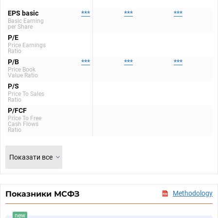
EPS basic
***
***
***
Basic Earning
per Share
P/E
Price Earnings
Ratio
P/B
***
***
***
Price Book
Value Ratio
P/S
Price To Sales
Ratio
P/FCF
Price To Free
Cash Flows
Ratio
Показати все
Показники МСФЗ
Methodology
new