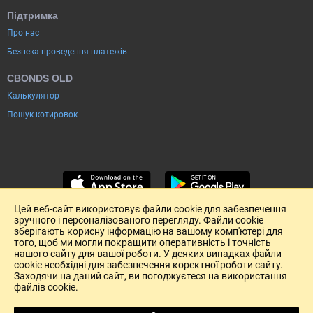
Підтримка
Про нас
Безпека проведення платежів
CBONDS OLD
Калькулятор
Пошук котировок
Цей веб-сайт використовує файли cookie для забезпечення
зручного і персоналізованого перегляду. Файли cookie
зберігають корисну інформацію на вашому комп'ютері для
того, щоб ми могли покращити оперативність і точність
нашого сайту для вашої роботи. У деяких випадках файли
cookie необхідні для забезпечення коректної роботи сайту.
Заходячи на даний сайт, ви погоджуєтеся на використання
файлів cookie.
Розміщення реклами
Зворотній зв'язок
Угода Користувача (pdf)