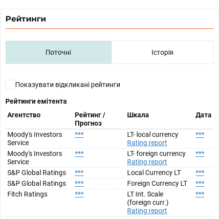
Рейтинги
Поточні
Історія
Показувати відкликані рейтинги
Рейтинги емітента
Агентство
Рейтинг /
Шкала
Дата
Прогноз
Moody's Investors
***
LT- local currency
***
Service
Rating report
Moody's Investors
***
LT- foreign currency
***
Service
Rating report
S&P Global Ratings
***
Local Currency LT
***
S&P Global Ratings
***
Foreign Currency LT
***
Fitch Ratings
***
LT Int. Scale
***
(foreign curr.)
Rating report