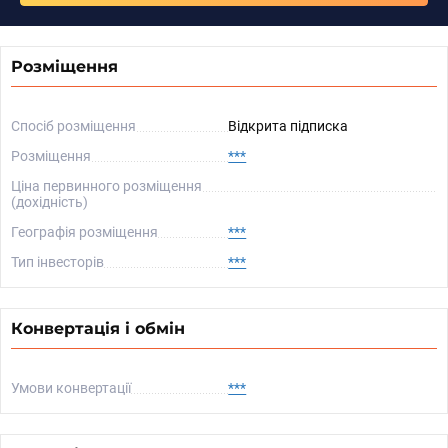
Розміщення
Спосіб розміщення
Відкрита підписка
Розміщення
***
Ціна первинного розміщення
(дохідність)
Географія розміщення
***
Тип інвесторів
***
Конвертація і обмін
Умови конвертації
***