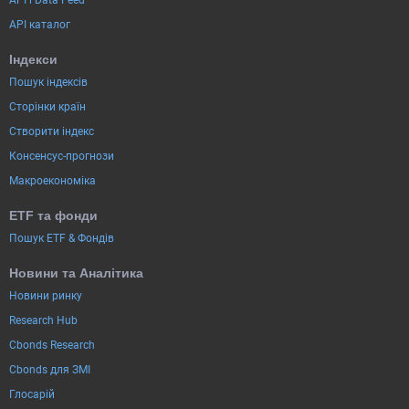
API каталог
Індекси
Пошук індексів
Сторінки країн
Створити індекс
Консенсус-прогнози
Макроекономіка
ETF та фонди
Пошук ETF & Фондів
Новини та Аналітика
Новини ринку
Research Hub
Cbonds Research
Cbonds для ЗМІ
Глосарій