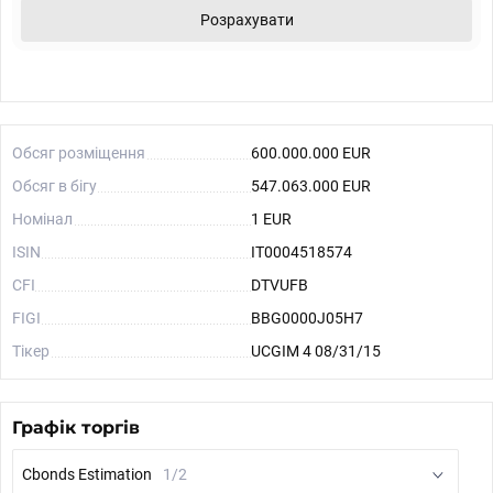
Розрахувати
Обсяг розміщення
600.000.000 EUR
Обсяг в бігу
547.063.000 EUR
Номінал
1 EUR
ISIN
IT0004518574
CFI
DTVUFB
FIGI
BBG0000J05H7
Тікер
UCGIM 4 08/31/15
Графік торгів
Cbonds Estimation
1/2