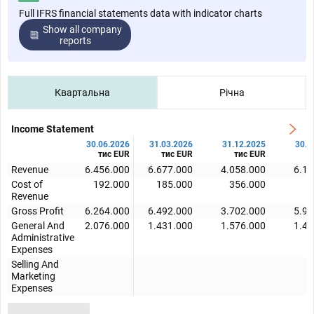
Full IFRS financial statements data with indicator charts
Show all company
reports
Квартальна
Річна
Income Statement
30.06.2026
31.03.2026
31.12.2025
30.0
тис EUR
тис EUR
тис EUR
т
Revenue
6.456.000
6.677.000
4.058.000
6.15
Cost of
192.000
185.000
356.000
Revenue
Gross Profit
6.264.000
6.492.000
3.702.000
5.92
General And
2.076.000
1.431.000
1.576.000
1.43
Administrative
Expenses
Selling And
Marketing
Expenses