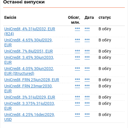
Останні випуски
Емісія
Обсяг,
Дата
статус
млн.
UniCredit, 4% 31jul2032, EUR
***
***
В обігу
(824)
UniCredit, 4.65% 30jul2029,
***
***
В обігу
EUR
UniCredit, 7% 8jul2051, EUR
***
***
В обігу
UniCredit, 3.45% 30jun2033,
***
***
В обігу
EUR
UniCredit, 4.05% 30jun2032,
***
***
В обігу
EUR (Structured)
UniCredit, FRN 25jun2028, EUR
***
***
В обігу
UniCredit, FRN 23mar2030,
***
***
В обігу
EUR
UniCredit, 3% 31jul2029, EUR
***
***
В обігу
UniCredit, 3.375% 31jul2033,
***
***
В обігу
EUR
UniCredit, 4.25% 16dec2029,
***
***
В обігу
USD