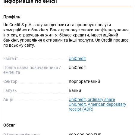
Інформація по емісії
Профіль
UniCredit S.p.A. залучає депозити та пропонує послуги
комерційного банкінгу. Банк пропонує споживче фінансування,
іпотеку, страхування життя, бізнес-кредити, інвестиційний
банкінг, управління активами та інші послуги. UniCredit працює
по всьому світу.
Емітент
UniCredit
Повна назва позичальника /
UniCredit
емітента
Сектор
Корпоративний
Галузь
Банки
Акції
UniCredit, ordinary share
UniCredit, American depositary
receipt (ADR)
Обсяг