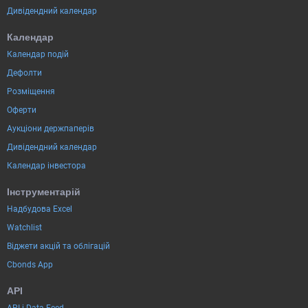
Дивідендний календар
Календар
Календар подій
Дефолти
Розміщення
Оферти
Аукціони держпаперів
Дивідендний календар
Календар інвестора
Інструментарій
Надбудова Excel
Watchlist
Віджети акцій та облігацій
Cbonds App
API
API і Data Feed