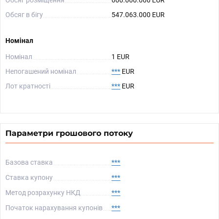
Обсяг розміщення
600.000.000 EUR
Обсяг в бігу
547.063.000 EUR
Номінал
Номінал
1 EUR
Непогашений номінал
***
EUR
Лот кратності
***
EUR
Параметри грошового потоку
Базова ставка
***
Ставка купону
***
Метод розрахунку НКД
***
Початок нарахування купонів
***