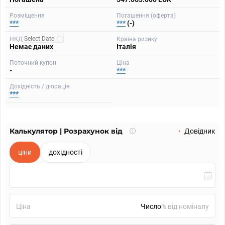
Розміщення
Погашення (оферта)
***
***
(-)
НКД
Країна ризику
Немає даних
Італія
Поточний купон
Ціна
-
***
Дохідність / дюрація
***
Калькулятор | Розрахунок від
Що
Довідник
таке
калькулятор?
ціни
дохідності
Ціна
% від номіналу