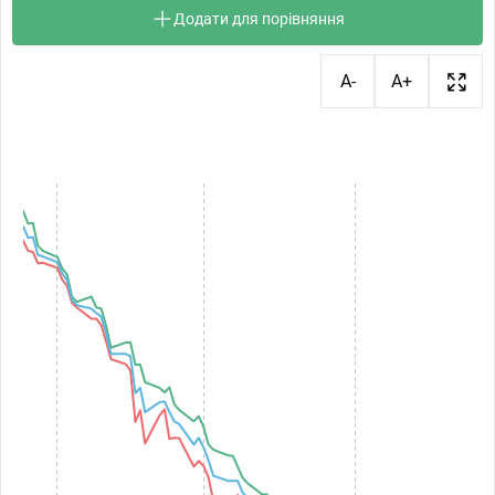
Додати для порівняння
A-
A+