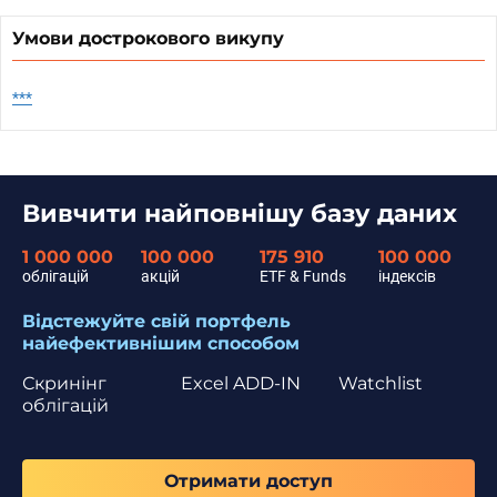
Умови дострокового викупу
***
Вивчити найповнішу базу даних
1 000 000
100 000
175 910
100 000
облігацій
акцій
ETF & Funds
індексів
Відстежуйте свій портфель
найефективнішим способом
Скринінг
Excel ADD-IN
Watchlist
облігацій
Отримати доступ