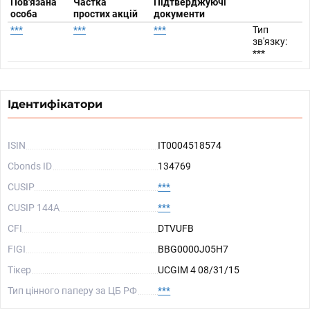
Пов'язана
Частка
Підтверджуючі
особа
простих акцій
документи
***
***
***
Тип
зв'язку:
***
Ідентифікатори
ISIN
IT0004518574
Cbonds ID
134769
CUSIP
***
CUSIP 144A
***
CFI
DTVUFB
FIGI
BBG0000J05H7
Тікер
UCGIM 4 08/31/15
Тип цінного паперу за ЦБ РФ
***