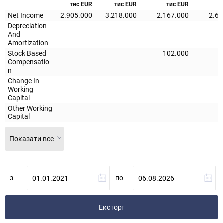
тис EUR
тис EUR
тис EUR
т
Net Income
2.905.000
3.218.000
2.167.000
2.63
Depreciation
And
Amortization
Stock Based
102.000
Compensatio
n
Change In
Working
Capital
Other Working
Capital
Показати все
з
по
Експорт