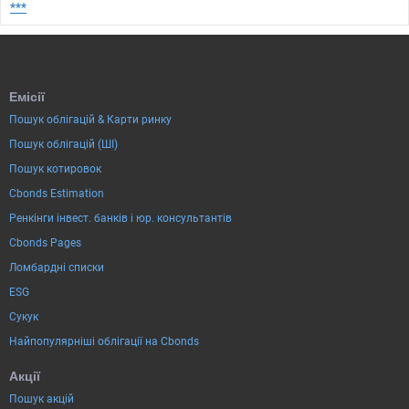
***
Емісії
Пошук облігацій & Карти ринку
Пошук облігацій (ШІ)
Пошук котировок
Cbonds Estimation
Ренкінги інвест. банків і юр. консультантів
Cbonds Pages
Ломбардні списки
ESG
Сукук
Найпопулярніші облігації на Cbonds
Акції
Пошук акцій