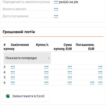
Періодичність виплати купону
***
раз(и) на рік
Валюта виплат
***
Дата погашення
***
Грошовий потік
#
Закінчення
Купон,%
Сума
Погашення,
купону
купону, EUR
EUR
Показати попередні
3
***
***
***
***
4
***
***
***
***
5
***
***
***
***
6
***
***
***
***
***
Завантажити в Excel