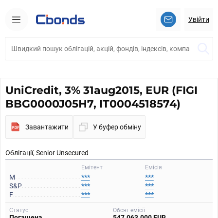
Увійти
UniCredit, 3% 31aug2015, EUR (FIGI
BBG0000J05H7, IT0004518574)
Завантажити
У буфер обміну
Облігації, Senior Unsecured
Емітент
Емісія
M
***
***
S&P
***
***
F
***
***
Статус
Обсяг емісії
Погашена
547.063.000 EUR