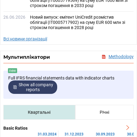
облігації (IT0005719569) на суму EUR 1000 млн зі
строком погашення в 2033 році
26.06.2026
Новий випуск: емітент UniCredit розмістив
облігації (IT0005717902) на суму EUR 600 млн зі
строком погашення в 2028 році
Всі новини організації
Мультиплікатори
Methodology
new
Full IFRS financial statements data with indicator charts
Show all company
reports
Квартальні
Річні
Basic Ratios
31.03.2024
31.12.2023
30.09.2023
30.06