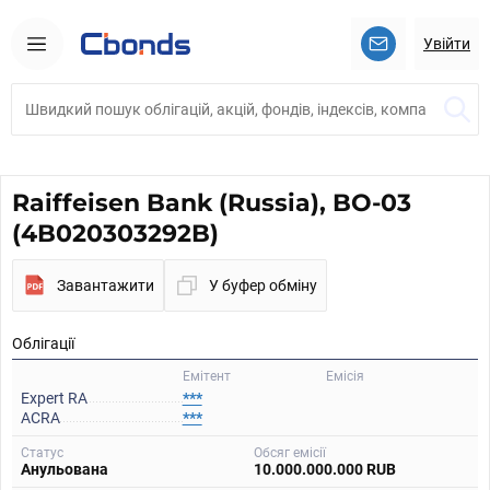
Увійти
Raiffeisen Bank (Russia), BO-03
(4B020303292B)
Завантажити
У буфер обміну
Облігації
Емітент
Емісія
Expert RA
***
ACRA
***
Статус
Обсяг емісії
Анульована
10.000.000.000 RUB