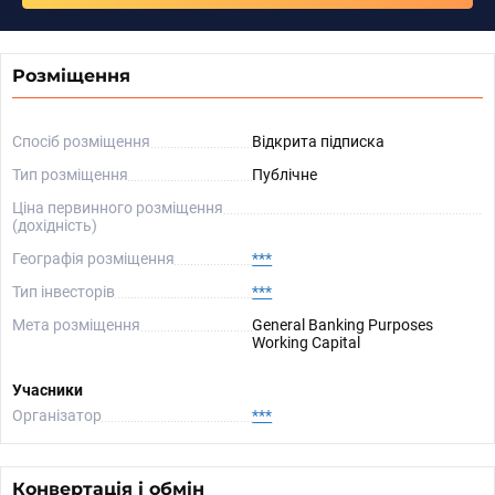
Розміщення
Спосіб розміщення
Відкрита підписка
Тип розміщення
Публічне
Ціна первинного розміщення
(дохідність)
Географія розміщення
***
Тип інвесторів
***
Мета розміщення
General Banking Purposes
Working Capital
Учасники
Організатор
***
Конвертація і обмін