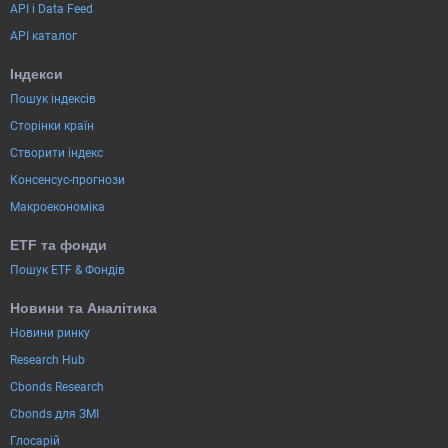
API і Data Feed
API каталог
Індекси
Пошук індексів
Сторінки країн
Створити індекс
Консенсус-прогнози
Макроекономіка
ETF та фонди
Пошук ETF & Фондів
Новини та Аналітика
Новини ринку
Research Hub
Cbonds Research
Cbonds для ЗМІ
Глосарій