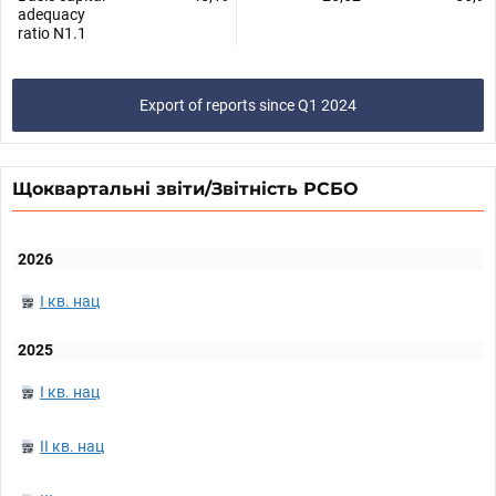
adequacy
ratio N1.1
Export of reports since Q1 2024
Щоквартальні звіти/Звітність РСБО
2026
I кв. нац
2025
I кв. нац
II кв. нац