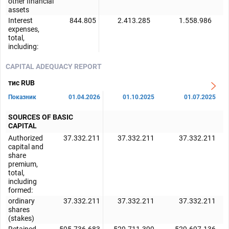
other financial
assets
Interest
844.805
2.413.285
1.558.986
expenses,
total,
including:
CAPITAL ADEQUACY REPORT
тис RUB
Показник
01.04.2026
01.10.2025
01.07.2025
SOURCES OF BASIC
CAPITAL
Authorized
37.332.211
37.332.211
37.332.211
capital and
share
premium,
total,
including
formed:
ordinary
37.332.211
37.332.211
37.332.211
shares
(stakes)
Retained
595.736.683
529.711.399
529.697.136