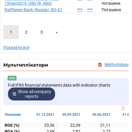
15may2019, USD (B, ABS)
погашена
Raiffeisen Bank (Russia), BO-07
***
***
Погашена
1
2
3
»
Показати все
Мультиплікатори
Methodology
new
Full IFRS financial statements data with indicator charts
Show all company
reports
Показник
31.12.2021
30.09.2021
30.06.2021
31.03
ROE (%)
23,36
22,39
21,11
ROA (%)
2,69
2,82
2,77