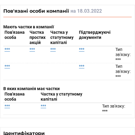
Пов'язані особи компанії
на 18.03.2022
Мають частки в компанії
Пов'язана
Частка
Частка у
Підтверджуючі
особа
простих
статутному
документи
акцій
капіталі
***
***
***
***
Тип
зв'язку:
***
***
***
Тип
зв'язку:
***
В яких компанія має частки
Пов'язана
Частка у статутному
особа
капіталі
***
***
Тип зв'язку:
***
Ідентифікатори