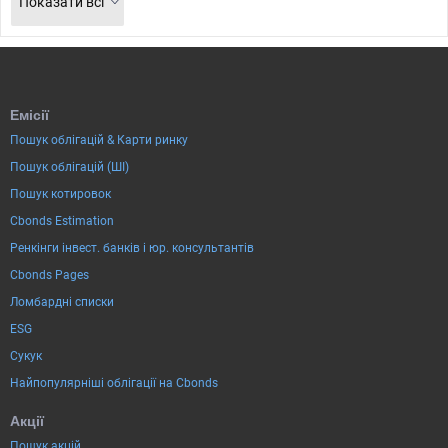
Показати всі
Емісії
Пошук облігацій & Карти ринку
Пошук облігацій (ШІ)
Пошук котировок
Cbonds Estimation
Ренкінги інвест. банків і юр. консультантів
Cbonds Pages
Ломбардні списки
ESG
Сукук
Найпопулярніші облігації на Cbonds
Акції
Пошук акцій