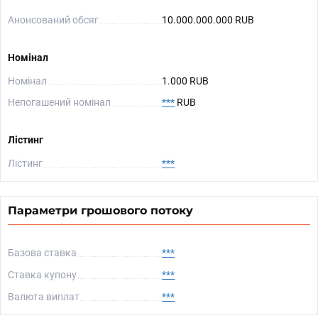
Анонсований обсяг
10.000.000.000 RUB
Номінал
Номінал
1.000 RUB
Непогашений номінал
***
RUB
Лістинг
Лістинг
***
Параметри грошового потоку
Базова ставка
***
Ставка купону
***
Валюта виплат
***