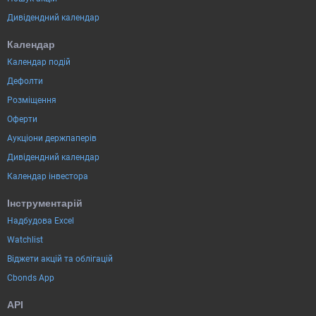
Дивідендний календар
Календар
Календар подій
Дефолти
Розміщення
Оферти
Аукціони держпаперів
Дивідендний календар
Календар інвестора
Інструментарій
Надбудова Excel
Watchlist
Віджети акцій та облігацій
Cbonds App
API