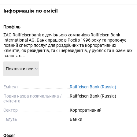
Інформація по емісії
Профіль
ZAO Raiffeisenbank є дочірньою компанією Raiffeisen Bank
International AG. Банк працює в Росії з 1996 року та пропонує
повний спектр послуг для роздрібних та корпоративних
клієнтів, як резидентів, так і нерезидентів, у рублях та іноземних
валютах. ...
Показати все
Емітент
Raiffeisen Bank (Russia)
Повна назва позичальника /
Raiffeisen Bank (Russia)
емітента
Сектор
Корпоративний
Галузь
Банки
Обсяг