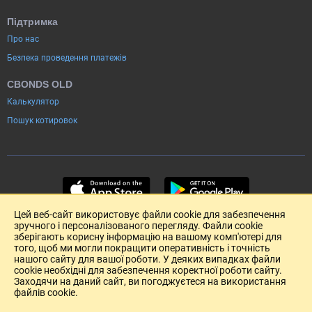
Підтримка
Про нас
Безпека проведення платежів
CBONDS OLD
Калькулятор
Пошук котировок
Цей веб-сайт використовує файли cookie для забезпечення
зручного і персоналізованого перегляду. Файли cookie
зберігають корисну інформацію на вашому комп'ютері для
того, щоб ми могли покращити оперативність і точність
нашого сайту для вашої роботи. У деяких випадках файли
cookie необхідні для забезпечення коректної роботи сайту.
Заходячи на даний сайт, ви погоджуєтеся на використання
файлів cookie.
Розміщення реклами
Зворотній зв'язок
Угода Користувача (pdf)