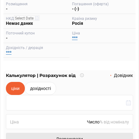
Розміщення
Погашення (оферта)
-
- (-)
НКД
Країна ризику
Немає даних
Росія
Поточний купон
Ціна
-
***
Дохідність / дюрація
***
Калькулятор | Розрахунок від
Що
Довідник
таке
калькулятор?
ціни
дохідності
Ціна
% від номіналу