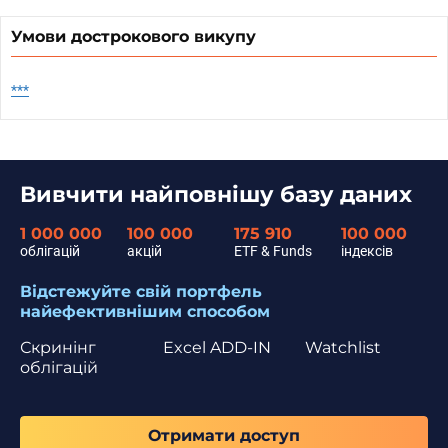
Умови дострокового викупу
***
Вивчити найповнішу базу даних
1 000 000
100 000
175 910
100 000
облігацій
акцій
ETF & Funds
індексів
Відстежуйте свій портфель
найефективнішим способом
Скринінг
Excel ADD-IN
Watchlist
облігацій
Отримати доступ