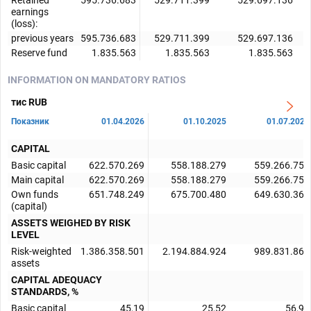
earnings
(loss):
previous years
595.736.683
529.711.399
529.697.136
Reserve fund
1.835.563
1.835.563
1.835.563
INFORMATION ON MANDATORY RATIOS
тис RUB
Показник
01.04.2026
01.10.2025
01.07.2025
CAPITAL
Basic capital
622.570.269
558.188.279
559.266.758
Main capital
622.570.269
558.188.279
559.266.758
Own funds
651.748.249
675.700.480
649.630.361
(capital)
ASSETS WEIGHED BY RISK
LEVEL
Risk-weighted
1.386.358.501
2.194.884.924
989.831.867
assets
CAPITAL ADEQUACY
STANDARDS, %
Basic capital
45,19
25,52
56,94