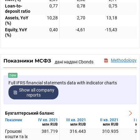
Loan-to-
0,77
0,78
0,75
deposit ratio
Assets, YoY
10,28
2,70
13,18
(%)
Equity, YoY
0,40
-4,61
-15,43
(%)
Показники МСФЗ
Methodology
дані надані Cbonds
new
Full IFRS financial statements data with indicator charts
Show all company
reports
Бухгалтерський баланс
Показник
IV кв. 2021
III кв. 2021
II кв. 2021
I к
млн RUB
млн RUB
млн RUB
мл
Грошові
381.719
316.443
310.935
30
кошти та їх