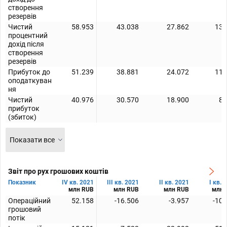
створення
резервів
Чистий
58.953
43.038
27.862
13.
процентний
дохід піcля
створення
резервів
Прибуток до
51.239
38.881
24.072
11.
оподаткуван
ня
Чистий
40.976
30.570
18.900
8.
прибуток
(збиток)
Показати все
Звіт про рух грошових коштів
Показник
IV кв. 2021
III кв. 2021
II кв. 2021
I кв. 
млн RUB
млн RUB
млн RUB
млн 
Операційний
52.158
-16.506
-3.957
-10.
грошовий
потік