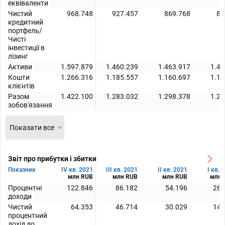
еквіваленти
Чистий
968.748
927.457
869.768
83
кредитний
портфель/
Чисті
інвестиції в
лізинг
Активи
1.597.879
1.460.239
1.463.917
1.43
Кошти
1.266.316
1.185.557
1.160.697
1.13
клієнтів
Разом
1.422.100
1.283.032
1.298.378
1.25
зобов'язання
Показати все
Звіт про прибутки і збитки
Показник
IV кв. 2021
III кв. 2021
II кв. 2021
I кв. 
млн RUB
млн RUB
млн RUB
млн 
Процентні
122.846
86.182
54.196
26.
доходи
Чистий
64.353
46.714
30.029
14.
процентний
дохід до