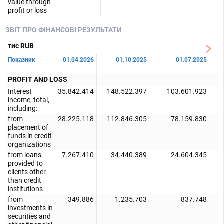
value through
profit or loss
ЗВІТ ПРО ФІНАНСОВІ РЕЗУЛЬТАТИ
тис RUB
Показник
01.04.2026
01.10.2025
01.07.2025
PROFIT AND LOSS
Interest
35.842.414
148.522.397
103.601.923
income, total,
including:
from
28.225.118
112.846.305
78.159.830
placement of
funds in credit
organizations
from loans
7.267.410
34.440.389
24.604.345
provided to
clients other
than credit
institutions
from
349.886
1.235.703
837.748
investments in
securities and