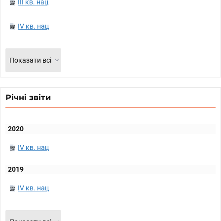
III кв. нац
IV кв. нац
Показати всі
Річні звіти
2020
IV кв. нац
2019
IV кв. нац