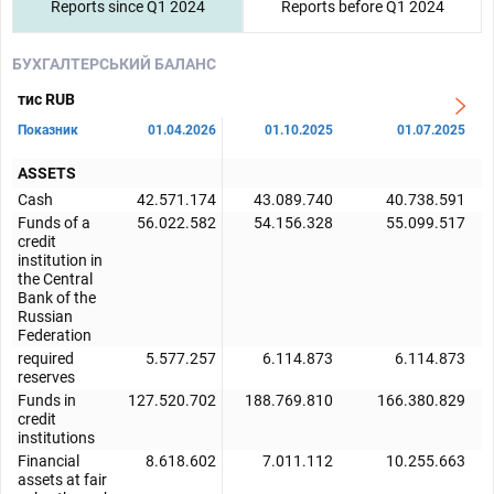
Reports since Q1 2024
Reports before Q1 2024
БУХГАЛТЕРСЬКИЙ БАЛАНС
тис RUB
Показник
01.04.2026
01.10.2025
01.07.2025
ASSETS
Cash
42.571.174
43.089.740
40.738.591
Funds of a
56.022.582
54.156.328
55.099.517
credit
institution in
the Central
Bank of the
Russian
Federation
required
5.577.257
6.114.873
6.114.873
reserves
Funds in
127.520.702
188.769.810
166.380.829
credit
institutions
Financial
8.618.602
7.011.112
10.255.663
assets at fair