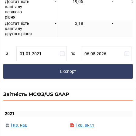
Достатність
-
19,05
-
22
капіталу
першого
рівня
Достатність
-
3,18
-
3
капіталу
другого рівня
з
по
Експорт
Звітність МСФЗ/US GAAP
2021
I кв. нац
I кв. англ