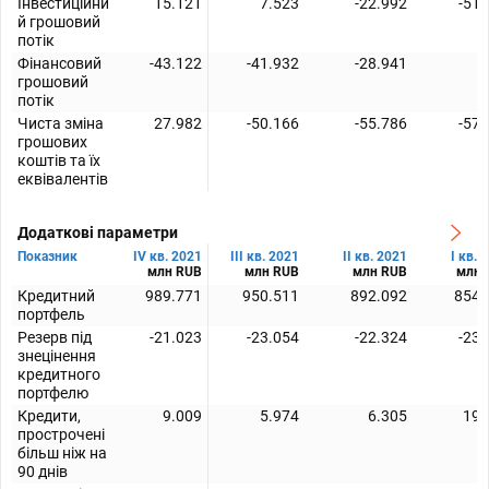
Інвестиційни
15.121
7.523
-22.992
-51.
й грошовий
потік
Фінансовий
-43.122
-41.932
-28.941
-
грошовий
потік
Чиста зміна
27.982
-50.166
-55.786
-57.
грошових
коштів та їх
еквівалентів
Додаткові параметри
Показник
IV кв. 2021
III кв. 2021
II кв. 2021
I кв. 
млн RUB
млн RUB
млн RUB
млн 
Кредитний
989.771
950.511
892.092
854.
портфель
Резерв під
-21.023
-23.054
-22.324
-23.
знецінення
кредитного
портфелю
Кредити,
9.009
5.974
6.305
19.
прострочені
більш ніж на
90 днів