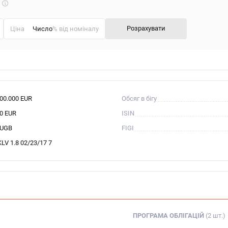
Що
таке
калькулятор?
Розрахувати
Ціна
% від номіналу
000.000 EUR
Обсяг в бігу
00 EUR
ISIN
UGB
FIGI
LV 1.8 02/23/17 7
ПРОГРАМА ОБЛІГАЦІЙ
(2 шт.)