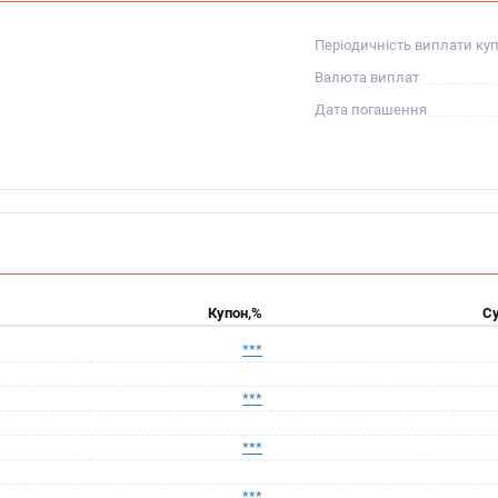
Періодичність виплати ку
Валюта виплат
Дата погашення
Купон,%
Су
***
***
***
***