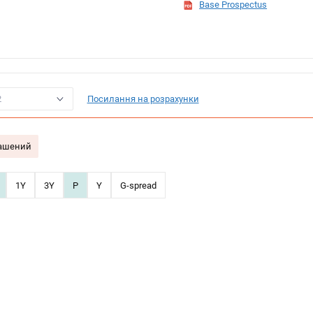
Base Prospectus
2
Посилання на розрахунки
гашений
1Y
3Y
P
Y
G-spread