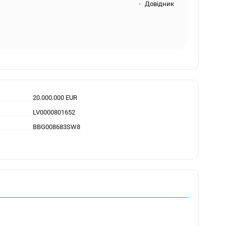
Довідник
20.000.000 EUR
LV0000801652
BBG008683SW8