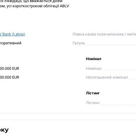
ої ліквідації, що вважається днем
ом, усі короткострокові облігації ABLV
 Bank (Latvia)
Повна назва позичальника / еміт
поративний
Галузь
Номінал
000.000 EUR
Номінал
000.000 EUR
Непогашений номінал
Лістинг
Лістинг
оку