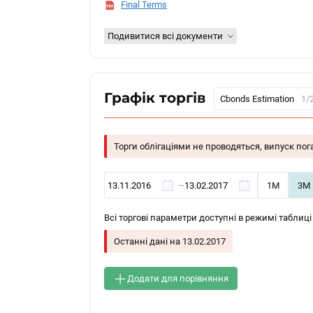
Final Terms
Подивитися всі документи
Графік торгів
Cbonds Estimation
1/
Торги облігаціями не проводяться, випуск по
—
1М
3М
Всі торгові параметри доступні в режимі таблиці
Останні дані на
13.02.2017
Додати для порівняння