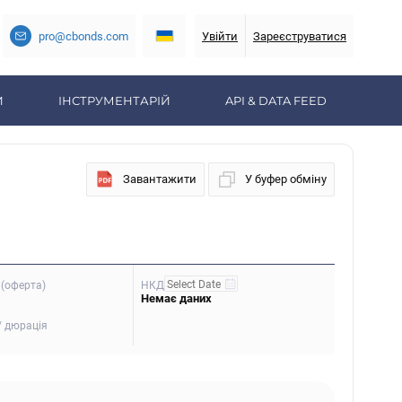
pro@cbonds.com
Увійти
Зареєструватися
И
ІНСТРУМЕНТАРІЙ
API & DATA FEED
Завантажити
У буфер обміну
(оферта)
НКД
Немає даних
/ дюрація