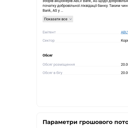
зборів акціонерів ABLV Bank, AS щодо добровільн
початку добровільної ліквідації банку. Таким чин
Bank, AS у ...
Показати все
Емітент
ABLV
Сектор
Кор
Обсяг
Обсяг розміщення
20.
Обсяг в бігу
20.
Параметри грошового пот