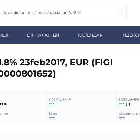
КЦІЇ
ETF ТА ФОНДИ
КАЛЕНДАР
ІНДЕКС
1.8% 23feb2017, EUR (FIGI
0000801652)
Розміщення
Погашення 
 EUR
***
***
(-)
упон
Ціна
Дохідність 
***
***