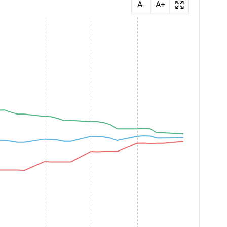
A-
A+