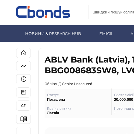
НОВИНИ & RESEARCH HUB
ЕМІСІЇ
А
ABLV Bank (Latvia), 
BBG008683SW8, LV
Облігації, Senior Unsecured
Статус
Обсяг емісії
Погашена
20.000.000
CF
Країна ризику
Поточний к
Латвія
-
...