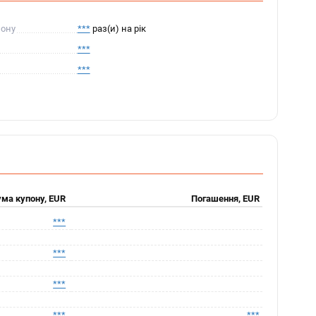
пону
***
раз(и) на рік
***
***
ма купону, EUR
Погашення, EUR
***
***
***
***
***