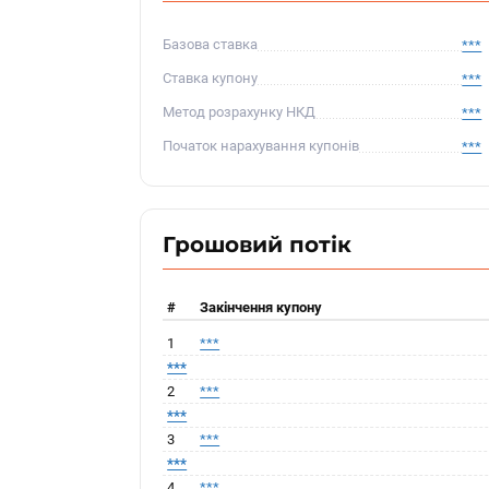
Базова ставка
***
Ставка купону
***
Метод розрахунку НКД
***
Початок нарахування купонів
***
Грошовий потік
#
Закінчення купону
1
***
***
2
***
***
3
***
***
4
***