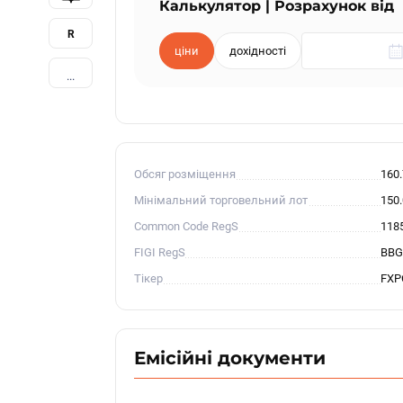
Калькулятор | Розрахунок від
R
ціни
дохідності
...
Обсяг розміщення
160
Мінімальний торговельний лот
150
Common Code RegS
118
FIGI RegS
BBG
Тікер
FXP
Емісійні документи