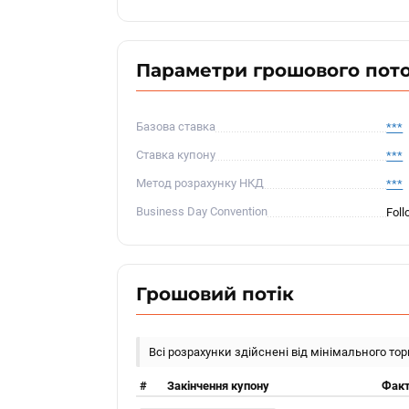
Параметри грошового пот
Базова ставка
***
Ставка купону
***
Метод розрахунку НКД
***
Business Day Convention
Foll
Грошовий потік
Всі розрахунки здійснені від мінімального то
#
Закінчення купону
Факт