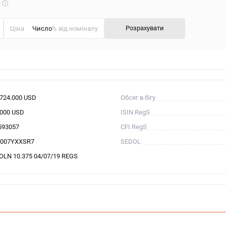
Що
таке
калькулятор?
Розрахувати
Ціна
% від номіналу
.724.000 USD
Обсяг в бігу
.000 USD
ISIN RegS
593057
CFI RegS
007YXXSR7
SEDOL
OLN 10.375 04/07/19 REGS