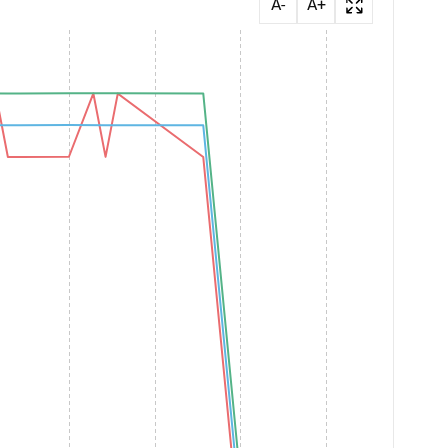
A-
A+