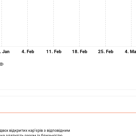
. Jan
4. Feb
11. Feb
18. Feb
25. Feb
4. M
двох відкритих кар’єрів з відповідним
на здатність разом із близькістю