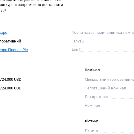
м конкурентоспроможно доставляти
о ...
expo
Повна назва позичальника / еміт
поративний
Галузь
expo Finance Plc
Акції
Номінал
.724.000 USD
Мінімальний торговельни
.724.000 USD
Непогашений номінал
Лот кратності
Номінал
Лістинг
Лістинг