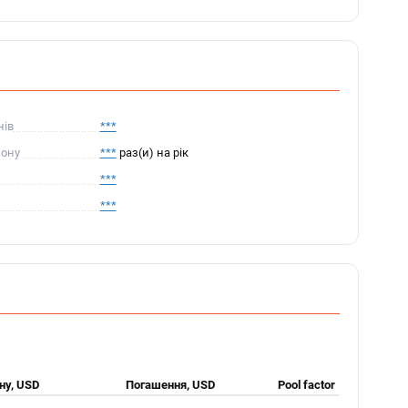
нів
***
пону
***
раз(и) на рік
***
***
ну, USD
Погашення, USD
Pool factor