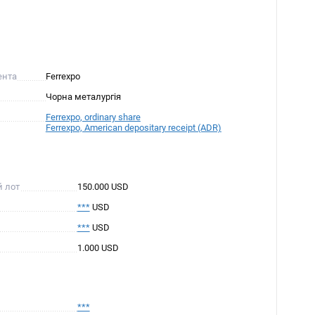
ента
Ferrexpo
Чорна металургія
Ferrexpo, ordinary share
Ferrexpo, American depositary receipt (ADR)
й лот
150.000 USD
***
USD
***
USD
1.000 USD
***