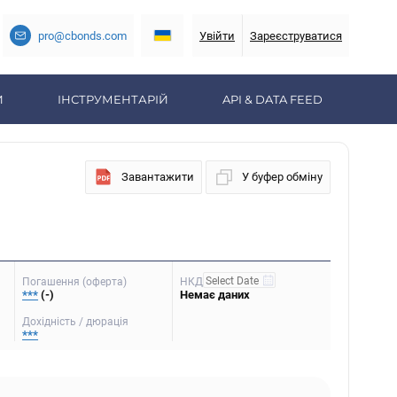
pro@cbonds.com
Увійти
Зареєструватися
И
ІНСТРУМЕНТАРІЙ
API & DATA FEED
Завантажити
У буфер обміну
Погашення (оферта)
НКД
***
(-)
Немає даних
Дохідність / дюрація
***