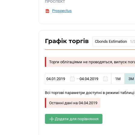
ПРОСПЕКТ
Prospectus
Графік торгів
Cbonds Estimation
1/
Торги облігаціями не проводяться, випуск по
—
1М
3М
Всі торгові параметри доступні в режимі таблиці
Останні дані на
04.04.2019
Додати для порівняння