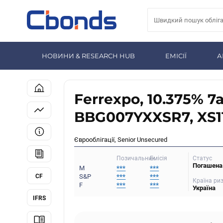
НОВИНИ & RESEARCH HUB
ЕМІСІЇ
А
Ferrexpo, 10.375% 7
BBG007YXXSR7, XS1
Єврооблігації, Senior Unsecured
Статус
Позичальник
Емісія
Погашена
M
***
***
CF
S&P
***
***
Країна ри
F
***
***
Україна
IFRS