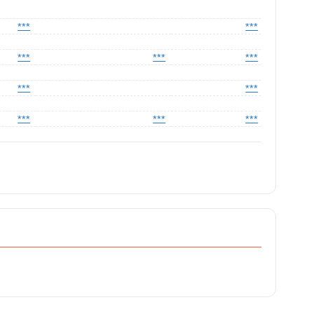
***
***
***
***
***
***
***
***
***
***