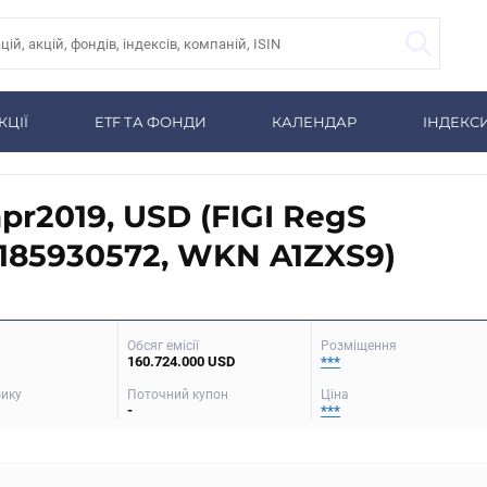
КЦІЇ
ETF ТА ФОНДИ
КАЛЕНДАР
ІНДЕКС
apr2019, USD (FIGI RegS
185930572, WKN A1ZXS9)
Обсяг емісії
Розміщення
160.724.000 USD
***
зику
Поточний купон
Ціна
-
***