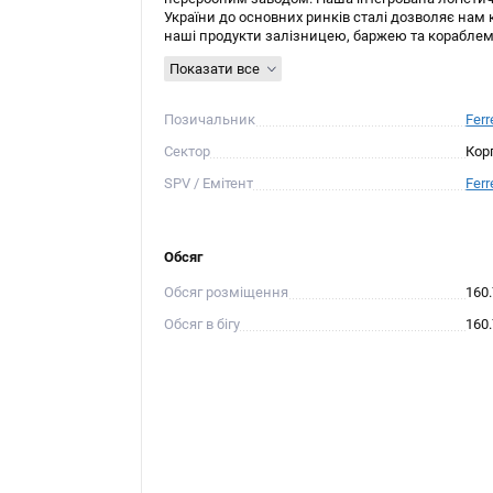
України до основних ринків сталі дозволяє на
наші продукти залізницею, баржею та кораблем д
Показати все
Позичальник
Ferr
Сектор
Кор
SPV / Емітент
Ferr
Обсяг
Обсяг розміщення
160
Обсяг в бігу
160