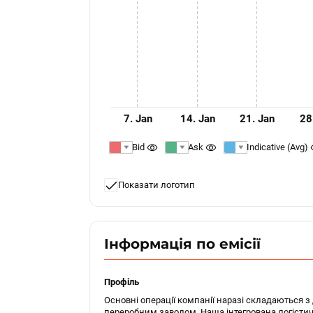
7. Jan
14. Jan
21. Jan
28
Bid
Ask
Indicative (Avg)
Показати логотип
Інформація по емісії
Профіль
Основні операції компанії наразі складаються з 
переробним заводом. Наша інтегрована логістич