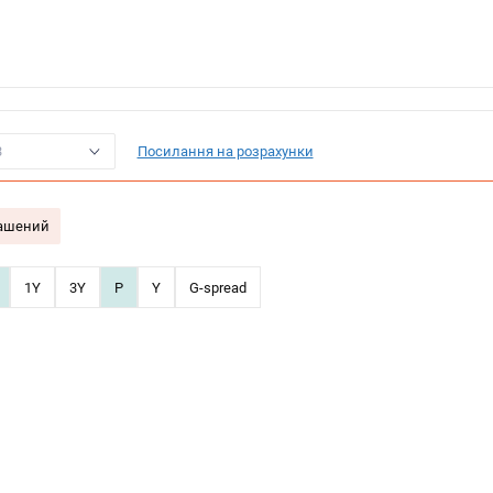
3
Посилання на розрахунки
гашений
1Y
3Y
P
Y
G-spread