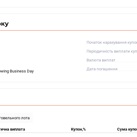
оку
Початок нарахування купо
Періодичність виплати ку
Валюта виплат
Дата погашення
owing Business Day
рговельного лота
ична виплата
Купон,%
Сума купо