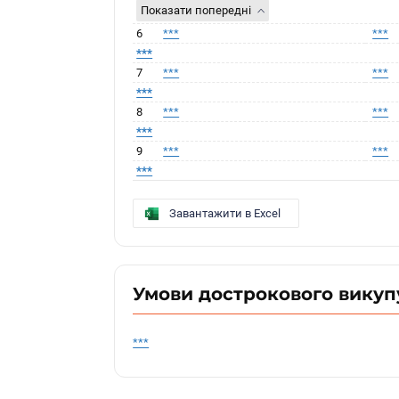
Показати попередні
6
***
***
***
7
***
***
***
8
***
***
***
9
***
***
***
Завантажити в Excel
Умови дострокового викуп
***