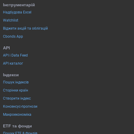
Інструментарій
Надбудова Excel
Watchlist
Віджети акцій та облігацій
Cbonds App
API
API і Data Feed
API каталог
Індекси
Пошук індексів
Сторінки країн
Створити індекс
Консенсус-прогнози
Макроекономіка
ETF та фонди
Пошук ETF & Фондів