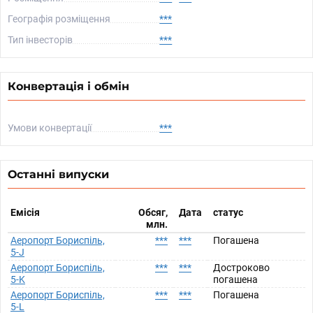
Географія розміщення
***
Тип інвесторів
***
Конвертація і обмін
Умови конвертації
***
Останні випуски
Емісія
Обсяг,
Дата
статус
млн.
Аеропорт Бориспіль,
***
***
Погашена
5-J
Аеропорт Бориспіль,
***
***
Достроково
5-K
погашена
Аеропорт Бориспіль,
***
***
Погашена
5-L