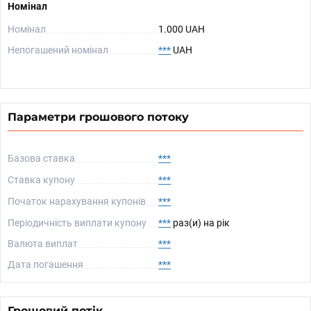
Номінал
Номінал
1.000 UAH
Непогашений номінал
***
UAH
Параметри грошового потоку
Базова ставка
***
Ставка купону
***
Початок нарахування купонів
***
Періодичність виплати купону
***
раз(и) на рік
Валюта виплат
***
Дата погашення
***
Грошовий потік