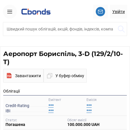
Увійти
Аеропорт Бориспіль, 3-D (129/2/10-
T)
Завантажити
У буфер обміну
Облігації
Емітент
Емісія
Credit-Rating
***
***
IBI
***
***
Статус
Обсяг емісії
Погашена
100.000.000 UAH