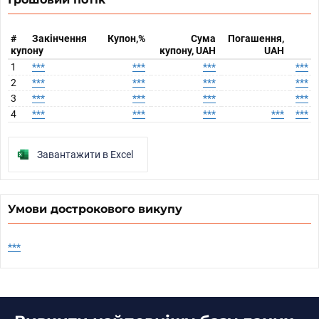
#
Закінчення
Купон,%
Сума
Погашення,
купону
купону, UAH
UAH
1
***
***
***
***
2
***
***
***
***
3
***
***
***
***
4
***
***
***
***
***
Завантажити в Excel
Умови дострокового викупу
***