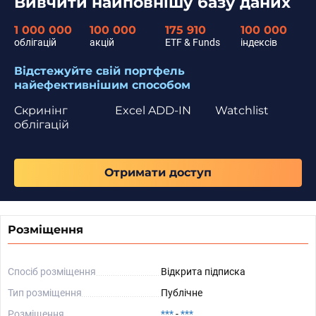
Вивчити найповнішу базу даних
1 000 000
100 000
175 910
100 000
облігацій
акцій
ETF & Funds
індексів
Відстежуйте свій портфель
найефективнішим способом
Скринінг
Excel ADD-IN
Watchlist
облігацій
Отримати доступ
Розміщення
Спосіб розміщення
Відкрита підписка
Тип розміщення
Публічне
Розміщення
***
-
***