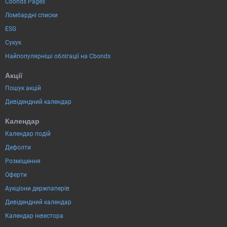
Cbonds Pages
Ломбардні списки
ESG
Сукук
Найпопулярніші облігації на Cbonds
Акції
Пошук акцій
Дивідендний календар
Календар
Календар подій
Дефолти
Розміщення
Оферти
Аукціони держпаперів
Дивідендний календар
Календар інвестора