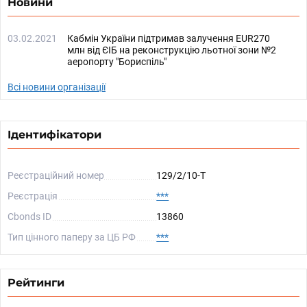
Новини
03.02.2021
Кабмін України підтримав залучення EUR270
млн від ЄІБ на реконструкцію льотної зони №2
аеропорту "Бориспіль"
Всі новини організації
Ідентифікатори
Реєстраційний номер
129/2/10-T
Реєстрація
***
Cbonds ID
13860
Тип цінного паперу за ЦБ РФ
***
Рейтинги