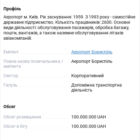
Профіль
Аеропорт м. Київ. Рік заснування: 1959. З 1993 року - самостійне
державне підприємство. Кількість працівників: 2600. Основні
види діяльності: обслуговування пасажирів, обробка багажу,
пошти, вантажів, а також наземне обслуговування літаків
авіакомпаній.
Емітент
Аеропорт Бориспіль
Повна назва позичальника /
Аеропорт Бориспіль
емітента
Сектор
Корпоративний
Галузь
Допоміжна транспортна
діяльність
Обсяг
Обсяг розміщення
100.000.000 UAH
Обсяг в бігу
100.000.000 UAH