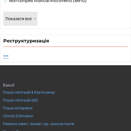
Non-complex financial instruments (MiFID)
Показати все
Реструктуризація
***
Емісії
Пошук облігацій & Карти ринку
Пошук облігацій (ШІ)
Пошук котировок
Cbonds Estimation
Ренкінги інвест. банків і юр. консультантів