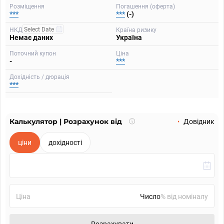
Розміщення
Погашення (оферта)
***
***
(-)
НКД
Країна ризику
Немає даних
Україна
Поточний купон
Ціна
-
***
Дохідність / дюрація
***
Калькулятор | Розрахунок від
Що
Довідник
таке
калькулятор?
ціни
дохідності
Ціна
% від номіналу