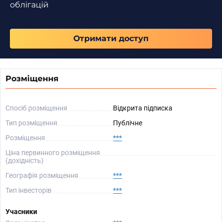
облігацій
Отримати доступ
Розміщення
Спосіб розміщення
Відкрита підписка
Тип розміщення
Публічне
Розміщення
***
Ціна первинного розміщення
(дохідність)
Географія розміщення
***
Тип інвесторів
***
Учасники