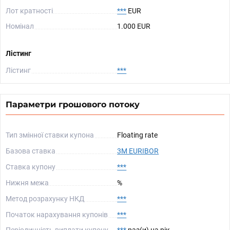
Лот кратності
***
EUR
Номінал
1.000 EUR
Лістинг
Лістинг
***
Параметри грошового потоку
Тип змінної ставки купона
Floating rate
Базова ставка
3M EURIBOR
Ставка купону
***
Нижня межа
%
Метод розрахунку НКД
***
Початок нарахування купонів
***