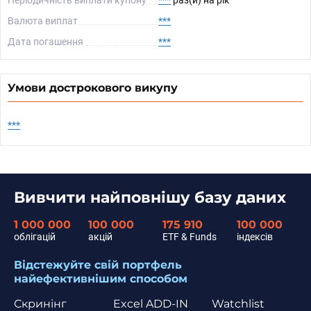
Періодичність виплати купону
***
раз(и) на рік
Валюта виплат
***
Дата погашення
***
Умови дострокового викупу
***
Вивчити найповнішу базу даних
1 000 000
100 000
175 910
100 000
облігацій
акцій
ETF & Funds
індексів
Відстежуйте свій портфель
найефективнішим способом
Скринінг
Excel ADD-IN
Watchlist