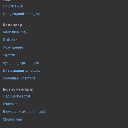
Пошук акцій
Дивідендний календар
Календар
Календар подій
Дефолти
Розміщення
Оферти
Аукціони держпаперів
Дивідендний календар
Календар інвестора
Інструментарій
Надбудова Excel
Watchlist
Віджети акцій та облігацій
Cbonds App