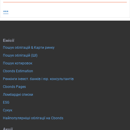
***
Емісії
Пошук облігацій & Карти ринку
Пошук облігацій (ШІ)
Пошук котировок
Cbonds Estimation
Ренкінги інвест. банків і юр. консультантів
Cbonds Pages
Ломбардні списки
ESG
Сукук
Найпопулярніші облігації на Cbonds
Акції