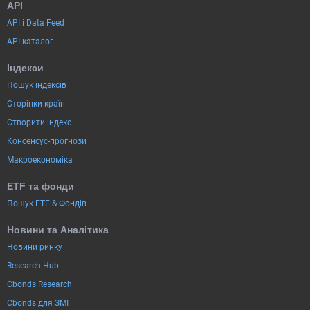
API
API і Data Feed
API каталог
Індекси
Пошук індексів
Сторінки країн
Створити індекс
Консенсус-прогнози
Макроекономіка
ETF та фонди
Пошук ETF & Фондів
Новини та Аналітика
Новини ринку
Research Hub
Cbonds Research
Cbonds для ЗМІ