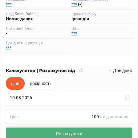
***
***
(-)
НКД
Країна ризику
Немає даних
Ірландія
Поточний купон
Ціна
-
***
Дохідність / дюрація
***
Калькулятор | Розрахунок від
Що
Довідник
таке
калькулятор?
ціни
дохідності
Ціна
% від номіналу
Розрахувати