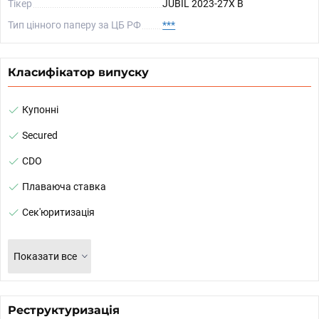
Тікер
JUBIL 2023-27X B
Тип цінного паперу за ЦБ РФ
***
Класифікатор випуску
Купонні
Secured
CDO
Плаваюча ставка
Сек'юритизація
Показати все
Реструктуризація