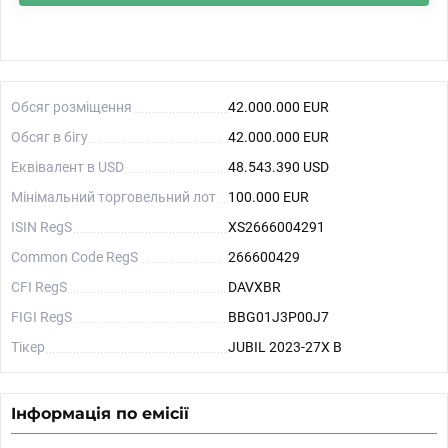
Обсяг розміщення
42.000.000 EUR
Обсяг в бігу
42.000.000 EUR
Еквівалент в USD
48.543.390 USD
Мінімальний торговельний лот
100.000 EUR
ISIN RegS
XS2666004291
Common Code RegS
266600429
CFI RegS
DAVXBR
FIGI RegS
BBG01J3P00J7
Тікер
JUBIL 2023-27X B
Інформація по емісії