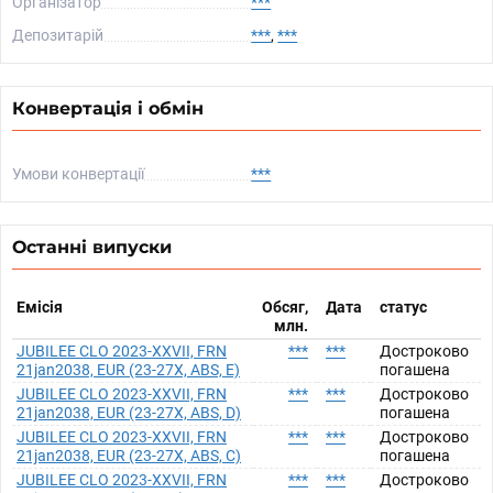
Організатор
***
Депозитарій
***
,
***
Конвертація і обмін
Умови конвертації
***
Останні випуски
Емісія
Обсяг,
Дата
статус
млн.
JUBILEE CLO 2023-XXVII, FRN
***
***
Достроково
21jan2038, EUR (23-27X, ABS, E)
погашена
JUBILEE CLO 2023-XXVII, FRN
***
***
Достроково
21jan2038, EUR (23-27X, ABS, D)
погашена
JUBILEE CLO 2023-XXVII, FRN
***
***
Достроково
21jan2038, EUR (23-27X, ABS, C)
погашена
JUBILEE CLO 2023-XXVII, FRN
***
***
Достроково