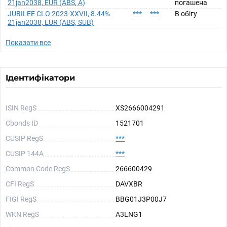
21jan2038, EUR (ABS, A)
погашена
JUBILEE CLO 2023-XXVII, 8.44%
***
***
В обігу
21jan2038, EUR (ABS, SUB)
Показати все
Ідентифікатори
ISIN RegS
XS2666004291
Cbonds ID
1521701
CUSIP RegS
***
CUSIP 144A
***
Common Code RegS
266600429
CFI RegS
DAVXBR
FIGI RegS
BBG01J3P00J7
WKN RegS
A3LNG1