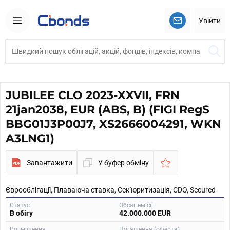
Увійти
JUBILEE CLO 2023-XXVII, FRN
21jan2038, EUR (ABS, B) (FIGI RegS
BBG01J3P00J7, XS2666004291, WKN
A3LNG1)
Завантажити
У буфер обміну
Єврооблігації, Плаваюча ставка, Сек'юритизація, CDO, Secured
Статус
Обсяг емісії
В обігу
42.000.000 EUR
Розміщення
Погашення (оферта)