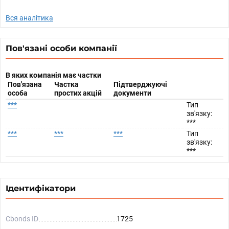
Вся аналітика
Пов'язані особи компанії
В яких компанія має частки
Пов'язана
Частка
Підтверджуючі
особа
простих акцій
документи
***
Тип
зв'язку:
***
***
***
***
Тип
зв'язку:
***
Ідентифікатори
Cbonds ID
1725