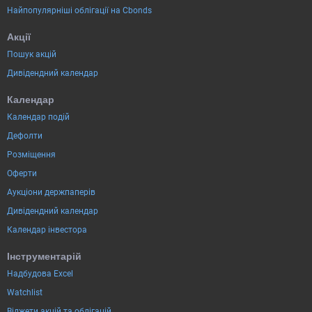
Найпопулярніші облігації на Cbonds
Акції
Пошук акцій
Дивідендний календар
Календар
Календар подій
Дефолти
Розміщення
Оферти
Аукціони держпаперів
Дивідендний календар
Календар інвестора
Інструментарій
Надбудова Excel
Watchlist
Віджети акцій та облігацій