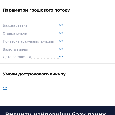
Параметри грошового потоку
Базова ставка
***
Ставка купону
***
Початок нарахування купонів
***
Валюта виплат
***
Дата погашення
***
Умови дострокового викупу
***
Вивчити найповнішу базу даних