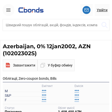
Увійти
Azerbaijan, 0% 12jan2002, AZN
(10202302S)
Завантажити
У буфер обміну
Облігації, Zero-coupon bonds, Bills
Емітент
Емісія
M
***
***
S&P
***
***
F
***
***
Статус
Обсяг емісії
Погашена
1.408.400 AZN