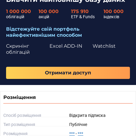
1 000 000
100 000
175 910
100 000
облігацій
акцій
ETF & Funds
індексів
Відстежуйте свій портфель
найефективнішим способом
Скринінг
Excel ADD-IN
Watchlist
облігацій
Отримати доступ
Розміщення
Спосіб розміщення
Відкрита підписка
Тип розміщення
Публічне
Розміщення
***
-
***