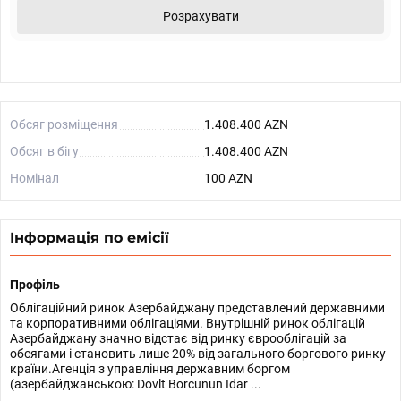
Розрахувати
Обсяг розміщення
1.408.400 AZN
Обсяг в бігу
1.408.400 AZN
Номінал
100 AZN
Інформація по емісії
Профіль
Облігаційний ринок Азербайджану представлений державними
та корпоративними облігаціями. Внутрішній ринок облігацій
Азербайджану значно відстає від ринку єврооблігацій за
обсягами і становить лише 20% від загального боргового ринку
країни.Агенція з управління державним боргом
(азербайджанською: Dovlt Borcunun Idar ...