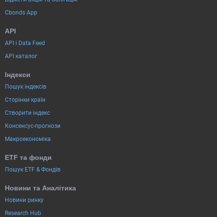
Cbonds App
API
API і Data Feed
API каталог
Індекси
Пошук індексів
Сторінки країн
Створити індекс
Консенсус-прогнози
Макроекономіка
ETF та фонди
Пошук ETF & Фондів
Новини та Аналітика
Новини ринку
Research Hub