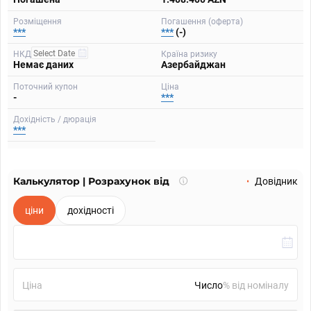
Розміщення
Погашення (оферта)
***
***
(-)
НКД
Країна ризику
Немає даних
Азербайджан
Поточний купон
Ціна
-
***
Дохідність / дюрація
***
Калькулятор | Розрахунок від
Що
Довідник
таке
калькулятор?
ціни
дохідності
Ціна
% від номіналу