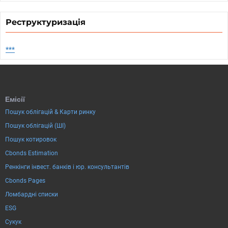
Реструктуризація
***
Емісії
Пошук облігацій & Карти ринку
Пошук облігацій (ШІ)
Пошук котировок
Cbonds Estimation
Ренкінги інвест. банків і юр. консультантів
Cbonds Pages
Ломбардні списки
ESG
Сукук