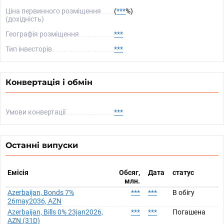
Ціна первинного розміщення
(
***
%)
(дохідність)
Географія розміщення
***
Тип інвесторів
***
Конвертація і обмін
Умови конвертації
***
Останні випуски
Емісія
Обсяг,
Дата
статус
млн.
Azerbaijan, Bonds 7%
***
***
В обігу
26may2036, AZN
Azerbaijan, Bills 0% 23jan2026,
***
***
Погашена
AZN (31D)