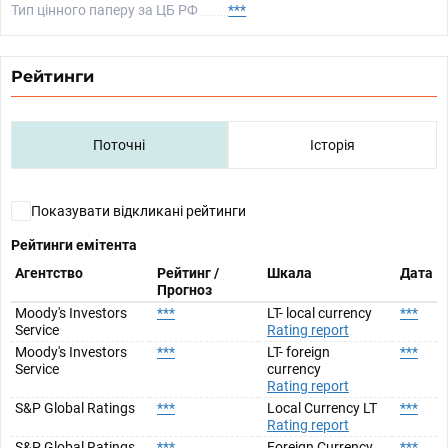
Тип цінного паперу за ЦБ РФ
***
Рейтинги
Поточні
Історія
Показувати відкликані рейтинги
Рейтинги емітента
Агентство
Рейтинг /
Шкала
Дата
Прогноз
Moody's Investors
***
LT- local currency
***
Service
Rating report
Moody's Investors
***
LT- foreign
***
Service
currency
Rating report
S&P Global Ratings
***
Local Currency LT
***
Rating report
S&P Global Ratings
***
Foreign Currency
***