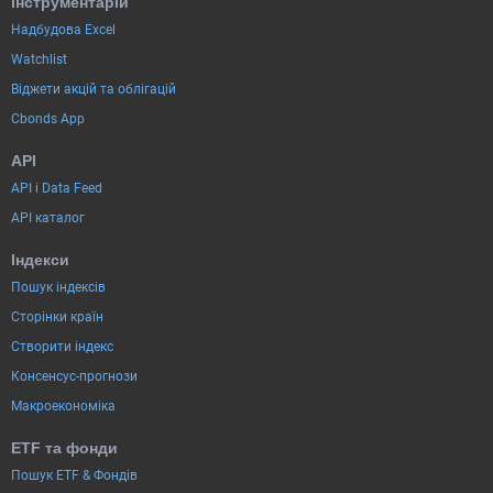
Інструментарій
Надбудова Excel
Watchlist
Віджети акцій та облігацій
Cbonds App
API
API і Data Feed
API каталог
Індекси
Пошук індексів
Сторінки країн
Створити індекс
Консенсус-прогнози
Макроекономіка
ETF та фонди
Пошук ETF & Фондів