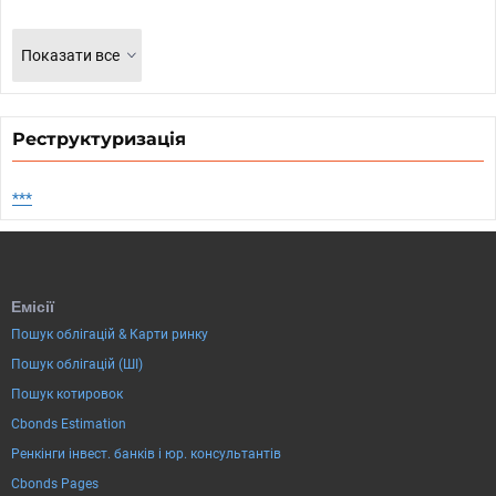
Показати все
Реструктуризація
***
Емісії
Пошук облігацій & Карти ринку
Пошук облігацій (ШІ)
Пошук котировок
Cbonds Estimation
Ренкінги інвест. банків і юр. консультантів
Cbonds Pages