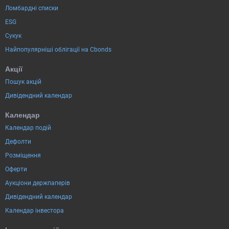
Ломбардні списки
ESG
Сукук
Найпопулярніші облігації на Cbonds
Акції
Пошук акцій
Дивідендний календар
Календар
Календар подій
Дефолти
Розміщення
Оферти
Аукціони держпаперів
Дивідендний календар
Календар інвестора