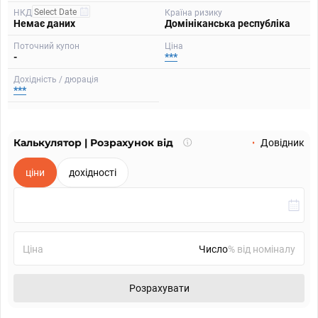
НКД
Країна ризику
Немає даних
Домініканська республіка
Поточний купон
Ціна
-
***
Дохідність / дюрація
***
Калькулятор | Розрахунок від
Що
Довідник
таке
калькулятор?
ціни
дохідності
Ціна
% від номіналу
Розрахувати