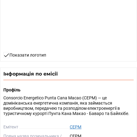
Показати логотип
Інформація по емісії
Профіль
Consorcio Energetico Punta Cana Macao (CEPM) — це
домініканська енергетична компанія, яка займається
виробництвом, передачею та розподілом електроенергії в
туристичному курорті Пунта Кана Макао - Баваро та Байяхібе.
Емітент
CEPM
Повна назва позичальника /
CEPM