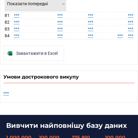
Показати попередні
81
***
***
***
***
82
***
***
***
***
83
***
***
***
***
84
***
***
***
***
***
Завантажити в Excel
Умови дострокового викупу
***
Вивчити найповнішу базу даних
1 000 000
100 000
175 910
100 000