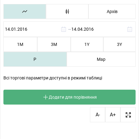
Архів
—
1М
3М
1Y
3Y
P
Map
Всі торгові параметри доступні в режимі таблиці
Додати для порівняння
A-
A+