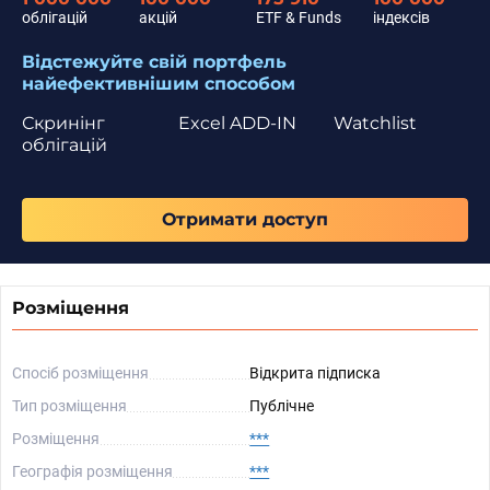
облігацій
акцій
ETF & Funds
індексів
Відстежуйте свій портфель
найефективнішим способом
Скринінг
Excel ADD-IN
Watchlist
облігацій
Отримати доступ
Розміщення
Спосіб розміщення
Відкрита підписка
Тип розміщення
Публічне
Розміщення
***
Географія розміщення
***