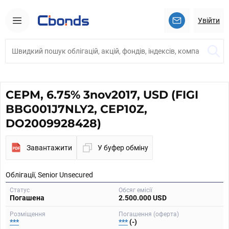
Увійти
CEPM, 6.75% 3nov2017, USD (FIGI
BBG001J7NLY2, CEP10Z,
DO2009928428)
Завантажити
У буфер обміну
Облігації, Senior Unsecured
Статус
Обсяг емісії
Погашена
2.500.000 USD
Розміщення
Погашення (оферта)
***
***
(-)