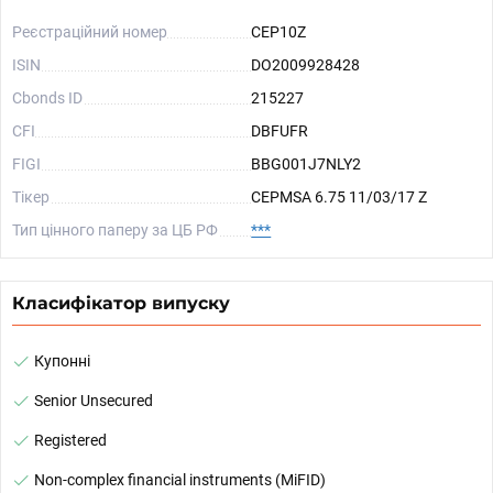
Реєстраційний номер
CEP10Z
ISIN
DO2009928428
Cbonds ID
215227
CFI
DBFUFR
FIGI
BBG001J7NLY2
Тікер
CEPMSA 6.75 11/03/17 Z
Тип цінного паперу за ЦБ РФ
***
Класифікатор випуску
Купонні
Senior Unsecured
Registered
Non-complex financial instruments (MiFID)