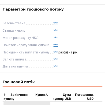
Параметри грошового потоку
Базова ставка
***
Ставка купону
***
Метод розрахунку НКД
***
Початок нарахування купонів
***
Періодичність виплати купону
***
раз(и) на рік
Валюта виплат
***
Дата погашення
***
Грошовий потік
#
Закінчення
Купон,%
Сума
Погашення,
купону
купону, USD
USD