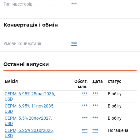
Тип інвесторів
***
Конвертація і обмін
Умови конвертації
***
Останні випуски
Емісія
Обсяг,
Дата
статус
млн.
CEPM, 6.95% 25mar2036,
***
***
В обігу
USD
CEPM, 6.95% 11nov2035,
***
***
В обігу
USD
CEPM, 5.5% 20nov2027,
***
***
В обігу
USD
CEPM, 6.25% 20apr2026,
***
***
Погашена
USD