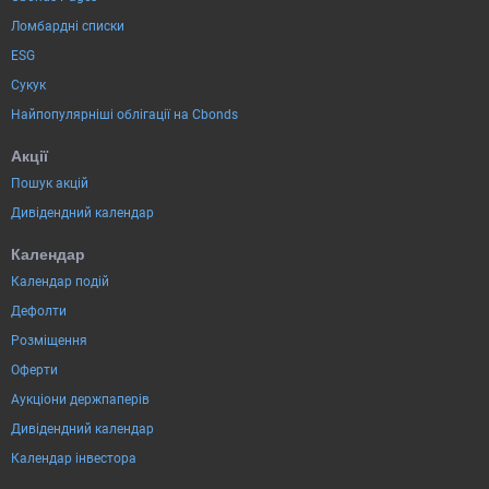
Ломбардні списки
ESG
Сукук
Найпопулярніші облігації на Cbonds
Акції
Пошук акцій
Дивідендний календар
Календар
Календар подій
Дефолти
Розміщення
Оферти
Аукціони держпаперів
Дивідендний календар
Календар інвестора