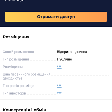
Отримати доступ
Розміщення
Спосіб розміщення
Відкрита підписка
Тип розміщення
Публічне
Розміщення
***
Ціна первинного розміщення
(дохідність)
Географія розміщення
***
Тип інвесторів
***
Конвертація і обмін