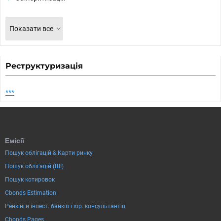
Показати все
Реструктуризація
***
Емісії
Пошук облігацій & Карти ринку
Пошук облігацій (ШІ)
Пошук котировок
Cbonds Estimation
Ренкінги інвест. банків і юр. консультантів
Cbonds Pages