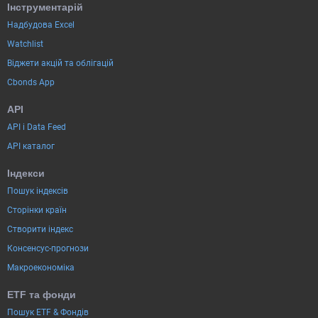
Інструментарій
Надбудова Excel
Watchlist
Віджети акцій та облігацій
Cbonds App
API
API і Data Feed
API каталог
Індекси
Пошук індексів
Сторінки країн
Створити індекс
Консенсус-прогнози
Макроекономіка
ETF та фонди
Пошук ETF & Фондів