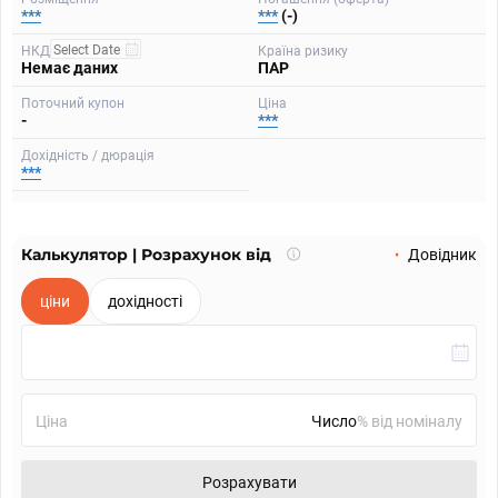
***
***
(-)
НКД
Країна ризику
Немає даних
ПАР
Поточний купон
Ціна
-
***
Дохідність / дюрація
***
Калькулятор | Розрахунок від
Що
Довідник
таке
калькулятор?
ціни
дохідності
Ціна
% від номіналу
Розрахувати