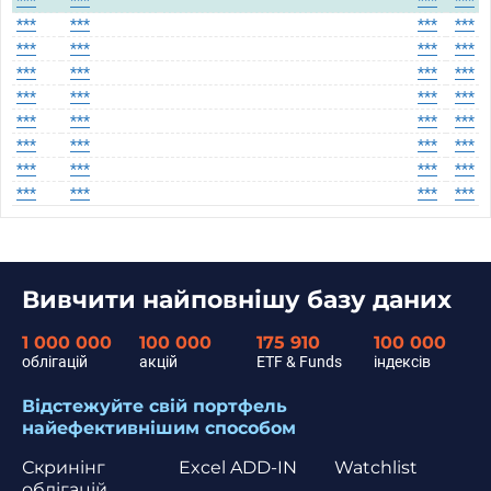
***
***
***
***
***
***
***
***
***
***
***
***
***
***
***
***
***
***
***
***
***
***
***
***
***
***
***
***
***
***
***
***
***
***
***
***
Вивчити найповнішу базу даних
1 000 000
100 000
175 910
100 000
облігацій
акцій
ETF & Funds
індексів
Відстежуйте свій портфель
найефективнішим способом
Скринінг
Excel ADD-IN
Watchlist
облігацій