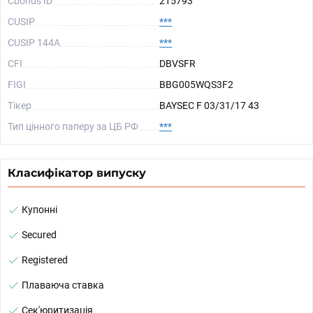
Cbonds ID
215793
CUSIP
***
CUSIP 144A
***
CFI
DBVSFR
FIGI
BBG005WQS3F2
Тікер
BAYSEC F 03/31/17 43
Тип цінного паперу за ЦБ РФ
***
Класифікатор випуску
Купонні
Secured
Registered
Плаваюча ставка
Сек'юритизація