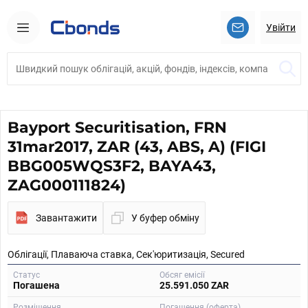
Увійти
Bayport Securitisation, FRN
31mar2017, ZAR (43, ABS, A) (FIGI
BBG005WQS3F2, BAYA43,
ZAG000111824)
Завантажити
У буфер обміну
Облігації, Плаваюча ставка, Сек'юритизація, Secured
Статус
Обсяг емісії
Погашена
25.591.050 ZAR
Розміщення
Погашення (оферта)