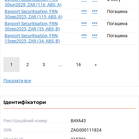
30jun2028, ZAR (116, ABS, A)
Bayport Securitisation, FRN
***
***
Погашена
30sep2025, ZAR (115, ABS, A)
Bayport Securitisation, FRN
***
***
Погашена
30sep2025, ZAR (35, ABS, B)
Bayport Securitisation, FRN
***
***
Погашена
15sep2025, ZAR (34, ABS, B)
1
2
3
...
16
»
Показати все
Ідентифікатори
Реєстраційний номер
BAYA43
ISIN
ZAG000111824