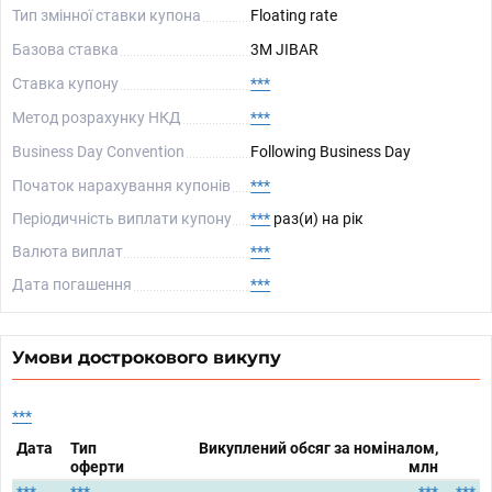
Тип змінної ставки купона
Floating rate
Базова ставка
3M JIBAR
Ставка купону
***
Метод розрахунку НКД
***
Business Day Convention
Following Business Day
Початок нарахування купонів
***
Періодичність виплати купону
***
раз(и) на рік
Валюта виплат
***
Дата погашення
***
Умови дострокового викупу
***
Дата
Тип
Викуплений обсяг за номіналом,
оферти
млн