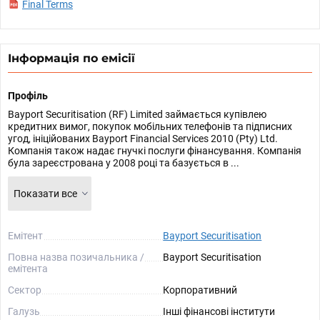
Final Terms
Інформація по емісії
Профіль
Bayport Securitisation (RF) Limited займається купівлею
кредитних вимог, покупок мобільних телефонів та підписних
угод, ініційованих Bayport Financial Services 2010 (Pty) Ltd.
Компанія також надає гнучкі послуги фінансування. Компанія
була зареєстрована у 2008 році та базується в ...
Показати все
Емітент
Bayport Securitisation
Повна назва позичальника /
Bayport Securitisation
емітента
Сектор
Корпоративний
Галузь
Інші фінансові інститути