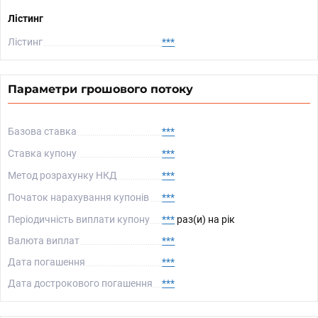
Лістинг
Лістинг
***
Параметри грошового потоку
Базова ставка
***
Ставка купону
***
Метод розрахунку НКД
***
Початок нарахування купонів
***
Періодичність виплати купону
***
раз(и) на рік
Валюта виплат
***
Дата погашення
***
Дата дострокового погашення
***