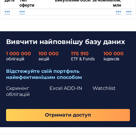
Дата
Тип
Викуплений обсяг за номіналом,
оферти
млн
***
***
***
***
Вивчити найповнішу базу даних
1 000 000
100 000
175 910
100 000
облігацій
акцій
ETF & Funds
індексів
Відстежуйте свій портфель
найефективнішим способом
Скринінг
Excel ADD-IN
Watchlist
облігацій
Отримати доступ