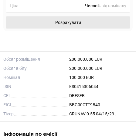
Ціна
% від номіналу
Розрахувати
Обсяг розміщення
200.000.000 EUR
Обсяг в бігу
200.000.000 EUR
Номінал
100.000 EUR
ISIN
ES0415306044
CFI
DBFSFB
FIGI
BBG00CTT9B40
Тікер
CRUNAV 0.55 04/15/23 .
Інформація по емісії