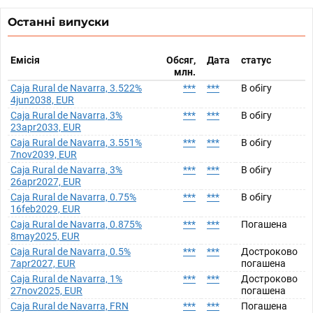
Останні випуски
Емісія
Обсяг,
Дата
статус
млн.
Caja Rural de Navarra, 3.522%
***
***
В обігу
4jun2038, EUR
Caja Rural de Navarra, 3%
***
***
В обігу
23apr2033, EUR
Caja Rural de Navarra, 3.551%
***
***
В обігу
7nov2039, EUR
Caja Rural de Navarra, 3%
***
***
В обігу
26apr2027, EUR
Caja Rural de Navarra, 0.75%
***
***
В обігу
16feb2029, EUR
Caja Rural de Navarra, 0.875%
***
***
Погашена
8may2025, EUR
Caja Rural de Navarra, 0.5%
***
***
Достроково
7apr2027, EUR
погашена
Caja Rural de Navarra, 1%
***
***
Достроково
27nov2025, EUR
погашена
Caja Rural de Navarra, FRN
***
***
Погашена