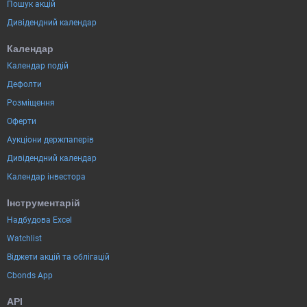
Пошук акцій
Дивідендний календар
Календар
Календар подій
Дефолти
Розміщення
Оферти
Аукціони держпаперів
Дивідендний календар
Календар інвестора
Інструментарій
Надбудова Excel
Watchlist
Віджети акцій та облігацій
Cbonds App
API