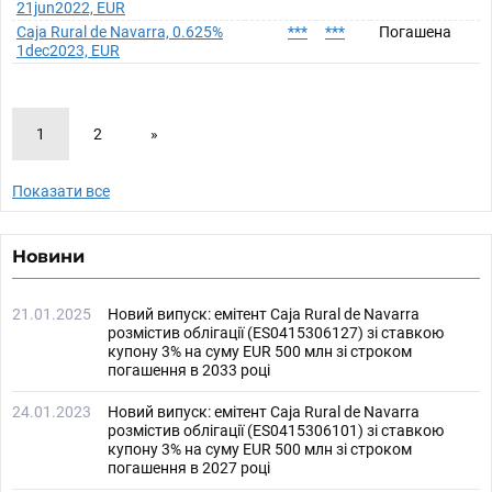
21jun2022, EUR
Caja Rural de Navarra, 0.625%
***
***
Погашена
1dec2023, EUR
1
2
»
Показати все
Новини
21.01.2025
Новий випуск: емітент Caja Rural de Navarra
розмістив облігації (ES0415306127) зі ставкою
купону 3% на суму EUR 500 млн зі строком
погашення в 2033 році
24.01.2023
Новий випуск: емітент Caja Rural de Navarra
розмістив облігації (ES0415306101) зі ставкою
купону 3% на суму EUR 500 млн зі строком
погашення в 2027 році