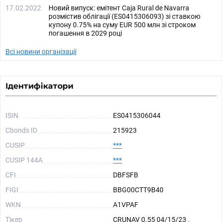
17.02.2022
Новий випуск: емітент Caja Rural de Navarra
розмістив облігації (ES0415306093) зі ставкою
купону 0.75% на суму EUR 500 млн зі строком
погашення в 2029 році
Всі новини організації
Ідентифікатори
ISIN
ES0415306044
Cbonds ID
215923
CUSIP
***
CUSIP 144A
***
CFI
DBFSFB
FIGI
BBG00CTT9B40
WKN
A1VPAF
Тікер
CRUNAV 0.55 04/15/23 .