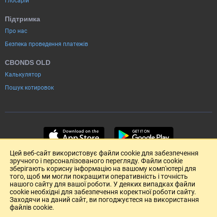
Глосарій
Підтримка
Про нас
Безпека проведення платежів
CBONDS OLD
Калькулятор
Пошук котировок
Цей веб-сайт використовує файли cookie для забезпечення
зручного і персоналізованого перегляду. Файли cookie
зберігають корисну інформацію на вашому комп'ютері для
того, щоб ми могли покращити оперативність і точність
нашого сайту для вашої роботи. У деяких випадках файли
cookie необхідні для забезпечення коректної роботи сайту.
Заходячи на даний сайт, ви погоджуєтеся на використання
файлів cookie.
Розміщення реклами
Зворотній зв'язок
Угода Користувача (pdf)