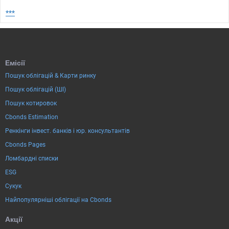
***
Емісії
Пошук облігацій & Карти ринку
Пошук облігацій (ШІ)
Пошук котировок
Cbonds Estimation
Ренкінги інвест. банків і юр. консультантів
Cbonds Pages
Ломбардні списки
ESG
Сукук
Найпопулярніші облігації на Cbonds
Акції