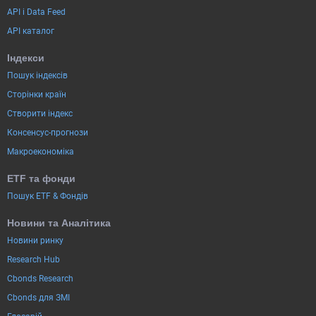
API і Data Feed
API каталог
Індекси
Пошук індексів
Сторінки країн
Створити індекс
Консенсус-прогнози
Макроекономіка
ETF та фонди
Пошук ETF & Фондів
Новини та Аналітика
Новини ринку
Research Hub
Cbonds Research
Cbonds для ЗМІ