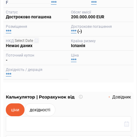
F
***
***
Статус
Обсяг емісії
Достроково погашена
200.000.000 EUR
Розміщення
Дострокове погашення
***
***
(-)
НКД
Країна ризику
Немає даних
Іспанія
Поточний купон
Ціна
-
***
Дохідність / дюрація
***
Калькулятор | Розрахунок від
Що
Довідник
таке
калькулятор?
ціни
дохідності