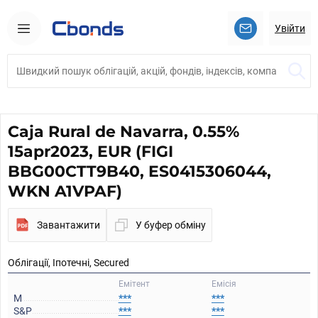
Увійти
Caja Rural de Navarra, 0.55%
15apr2023, EUR (FIGI
BBG00CTT9B40, ES0415306044,
WKN A1VPAF)
Завантажити
У буфер обміну
Облігації, Іпотечні, Secured
Емітент
Емісія
M
***
***
S&P
***
***