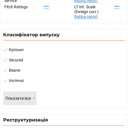
Service
Rating report
Fitch Ratings
***
LT Int. Scale
***
(foreign curr.)
Rating report
Класифікатор випуску
Купонні
Secured
Bearer
Іпотечні
Показати все
Реструктуризація