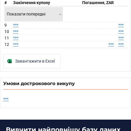
#
Закінчення купону
Погашення, ZAR
Показати попередні
9
***
***
10
***
***
11
***
***
12
***
***
***
Завантажити в Excel
Умови дострокового викупу
***
Вивчити найповнішу базу даних