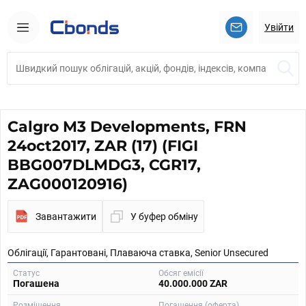
Увійти
Calgro M3 Developments, FRN
24oct2017, ZAR (17) (FIGI
BBG007DLMDG3, CGR17,
ZAG000120916)
Завантажити
У буфер обміну
Облігації, Гарантовані, Плаваюча ставка, Senior Unsecured
Статус
Обсяг емісії
Погашена
40.000.000 ZAR
Розміщення
Погашення (оферта)