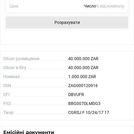
Ціна
% від номіналу
Розрахувати
Обсяг розміщення
40.000.000 ZAR
Обсяг в бігу
40.000.000 ZAR
Номінал
1.000.000 ZAR
ISIN
ZAG000120916
CFI
DBVUFR
FIGI
BBG007DLMDG3
Тікер
CGRSJ F 10/24/17 17
Емісійні документи