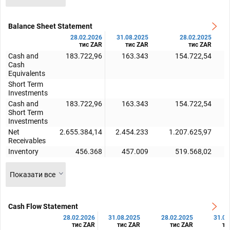
Balance Sheet Statement
28.02.2026
31.08.2025
28.02.2025
тис ZAR
тис ZAR
тис ZAR
Cash and
183.722,96
163.343
154.722,54
Cash
Equivalents
Short Term
Investments
Cash and
183.722,96
163.343
154.722,54
Short Term
Investments
Net
2.655.384,14
2.454.233
1.207.625,97
Receivables
Inventory
456.368
457.009
519.568,02
Показати все
Cash Flow Statement
28.02.2026
31.08.2025
28.02.2025
31.08
тис ZAR
тис ZAR
тис ZAR
ти