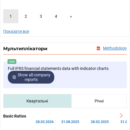
1
2
3
4
»
Показати все
Мультиплікатори
Methodology
new
Full IFRS financial statements data with indicator charts
Show all company
reports
Квартальні
Річні
Basic Ratios
28.02.2026
31.08.2025
28.02.2025
31.08