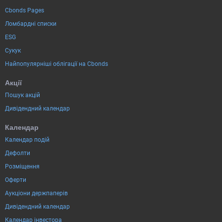
Cbonds Pages
Ломбардні списки
ESG
Сукук
Найпопулярніші облігації на Cbonds
Акції
Пошук акцій
Дивідендний календар
Календар
Календар подій
Дефолти
Розміщення
Оферти
Аукціони держпаперів
Дивідендний календар
Календар інвестора