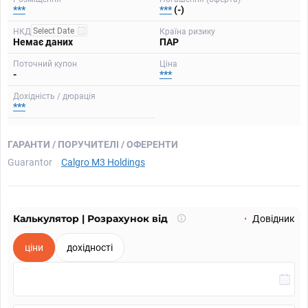
***
***
(-)
НКД
Країна ризику
Немає даних
ПАР
Поточний купон
Ціна
-
***
Дохідність / дюрація
***
ГАРАНТИ / ПОРУЧИТЕЛІ / ОФЕРЕНТИ
Guarantor
Calgro M3 Holdings
Калькулятор | Розрахунок від
Що
Довідник
таке
калькулятор?
ціни
дохідності