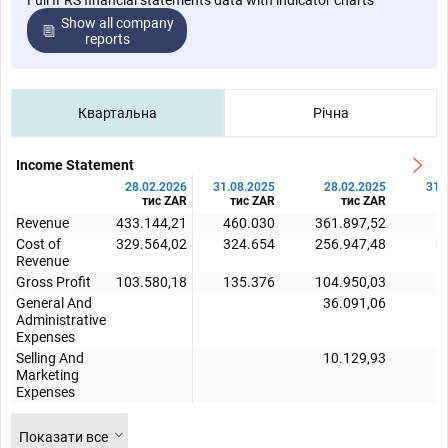
Full IFRS financial statements data with indicator charts
Show all company
reports
Квартальна
Річна
Income Statement
28.02.2026
31.08.2025
28.02.2025
31.
тис ZAR
тис ZAR
тис ZAR
Revenue
433.144,21
460.030
361.897,52
5
Cost of
329.564,02
324.654
256.947,48
3
Revenue
Gross Profit
103.580,18
135.376
104.950,03
1
General And
36.091,06
Administrative
Expenses
Selling And
10.129,93
Marketing
Expenses
Показати все