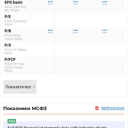
EPS basic
***
***
***
Basic Earning
per Share
P/E
Price Earnings
Ratio
P/B
***
***
***
Price Book
Value Ratio
P/S
Price To Sales
Ratio
P/FCF
Price To Free
Cash Flows
Ratio
Показати все
Показники МСФЗ
Methodology
new