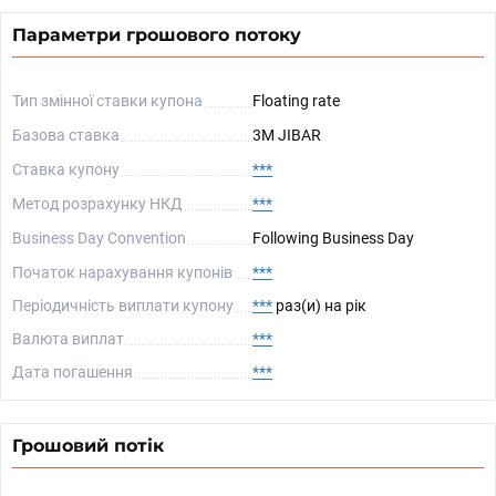
Параметри грошового потоку
Тип змінної ставки купона
Floating rate
Базова ставка
3M JIBAR
Ставка купону
***
Метод розрахунку НКД
***
Business Day Convention
Following Business Day
Початок нарахування купонів
***
Періодичність виплати купону
***
раз(и) на рік
Валюта виплат
***
Дата погашення
***
Грошовий потік