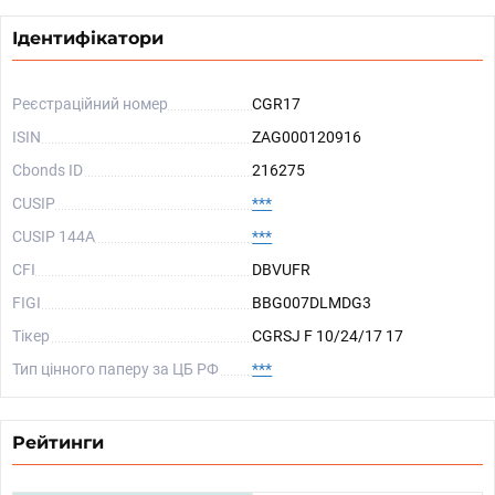
Ідентифікатори
Реєстраційний номер
CGR17
ISIN
ZAG000120916
Cbonds ID
216275
CUSIP
***
CUSIP 144A
***
CFI
DBVUFR
FIGI
BBG007DLMDG3
Тікер
CGRSJ F 10/24/17 17
Тип цінного паперу за ЦБ РФ
***
Рейтинги