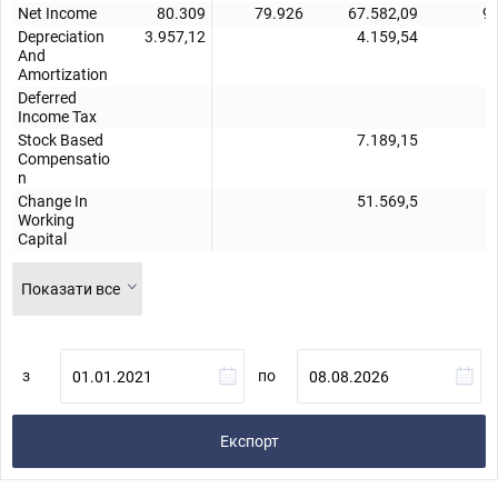
Net Income
80.309
79.926
67.582,09
9
Depreciation
3.957,12
4.159,54
And
Amortization
Deferred
Income Tax
Stock Based
7.189,15
Compensatio
n
Change In
51.569,5
Working
Capital
Показати все
з
по
Експорт