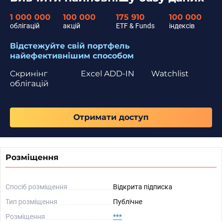
1 000 000
100 000
175 910
100 000
облігацій
акцій
ETF & Funds
індексів
Відстежуйте свій портфель
найефективнішим способом
Скринінг
Excel ADD-IN
Watchlist
облігацій
Отримати доступ
Розміщення
Спосіб розміщення
Відкрита підписка
Тип розміщення
Публічне
Розміщення
***