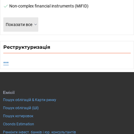
Non-complex financial instruments (MiFID)
Показати все
Реструктуризація
***
Емісії
Пошук облігацій & Карти ринку
Пошук облігацій (ШІ)
Пошук котировок
Cbonds Estimation
Ренкінги інвест. банків і юр. консультантів