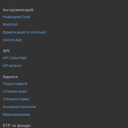
Інструментарій
Надбудова Excel
Watchlist
Віджети акцій та облігацій
Cbonds App
API
API і Data Feed
API каталог
Індекси
Пошук індексів
Сторінки країн
Створити індекс
Консенсус-прогнози
Макроекономіка
ETF та фонди