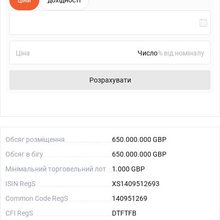
ціни
дохідності
Ціна
% від номіналу
Розрахувати
Обсяг розміщення
650.000.000 GBP
Обсяг в бігу
650.000.000 GBP
Мінімальний торговельний лот
1.000 GBP
ISIN RegS
XS1409512693
Common Code RegS
140951269
CFI RegS
DTFTFB