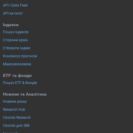
API і Data Feed
API каталог
Індекси
Пошук індексів
Сторінки країн
Створити індекс
Консенсус-прогнози
Макроекономіка
ETF та фонди
Пошук ETF & Фондів
Новини та Аналітика
Новини ринку
Research Hub
Cbonds Research
Cbonds для ЗМІ