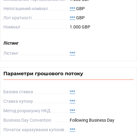
Непогашений номінал
***
GBP
Лот кратності
***
GBP
Номінал
1.000 GBP
Лістинг
Лістинг
***
Параметри грошового потоку
Базова ставка
***
Ставка купону
***
Метод розрахунку НКД
***
Business Day Convention
Following Business Day
Початок нарахування купонів
***