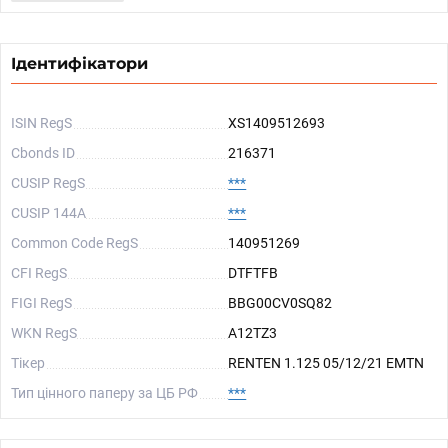
Ідентифікатори
ISIN RegS
XS1409512693
Cbonds ID
216371
CUSIP RegS
***
CUSIP 144A
***
Common Code RegS
140951269
CFI RegS
DTFTFB
FIGI RegS
BBG00CV0SQ82
WKN RegS
A12TZ3
Тікер
RENTEN 1.125 05/12/21 EMTN
Тип цінного паперу за ЦБ РФ
***