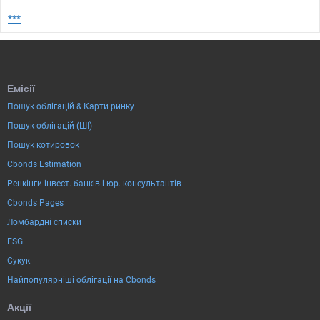
***
Емісії
Пошук облігацій & Карти ринку
Пошук облігацій (ШІ)
Пошук котировок
Cbonds Estimation
Ренкінги інвест. банків і юр. консультантів
Cbonds Pages
Ломбардні списки
ESG
Сукук
Найпопулярніші облігації на Cbonds
Акції