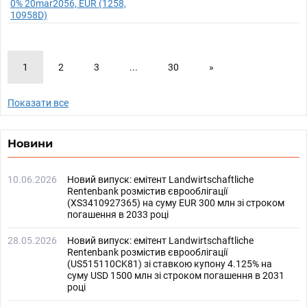
0% 20mar2056, EUR (1258,
10958D)
1
2
3
...
30
»
Показати все
Новини
10.06.2026
Новий випуск: емітент Landwirtschaftliche
Rentenbank розмістив єврооблігації
(XS3410927365) на суму EUR 300 млн зі строком
погашення в 2033 році
28.05.2026
Новий випуск: емітент Landwirtschaftliche
Rentenbank розмістив єврооблігації
(US515110CK81) зі ставкою купону 4.125% на
суму USD 1500 млн зі строком погашення в 2031
році