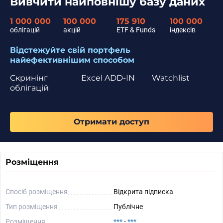
Вивчити найповнішу базу даних
1 000 000
100 000
175 910
100 000
облігацій
акцій
ETF & Funds
індексів
Відстежуйте свій портфель
найефективнішим способом
Скринінг
Excel ADD-IN
Watchlist
облігацій
Отримати доступ
Розміщення
Спосіб розміщення
Відкрита підписка
Тип розміщення
Публічне
Розміщення
***
-
***