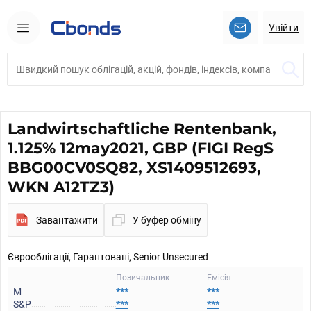
Увійти
Landwirtschaftliche Rentenbank,
1.125% 12may2021, GBP (FIGI RegS
BBG00CV0SQ82, XS1409512693,
WKN A12TZ3)
Завантажити
У буфер обміну
Єврооблігації, Гарантовані, Senior Unsecured
Позичальник
Емісія
M
***
***
S&P
***
***