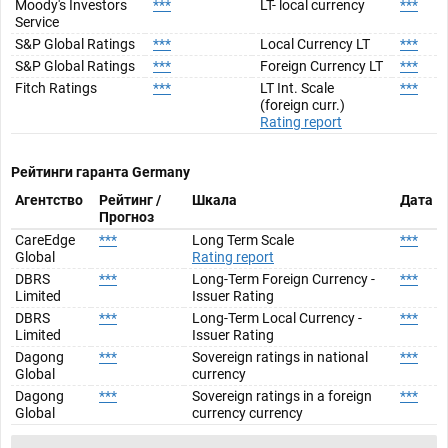
Moody's Investors
***
LT- local currency
***
Service
S&P Global Ratings
***
Local Currency LT
***
S&P Global Ratings
***
Foreign Currency LT
***
Fitch Ratings
***
LT Int. Scale
***
(foreign curr.)
Rating report
Рейтинги гаранта
Germany
Агентство
Рейтинг /
Шкала
Дата
Прогноз
CareEdge
***
Long Term Scale
***
Global
Rating report
DBRS
***
Long-Term Foreign Currency -
***
Limited
Issuer Rating
DBRS
***
Long-Term Local Currency -
***
Limited
Issuer Rating
Dagong
***
Sovereign ratings in national
***
Global
currency
Dagong
***
Sovereign ratings in a foreign
***
Global
currency currency