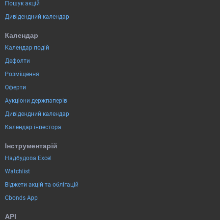
Пошук акцій
Дивідендний календар
Календар
Календар подій
Дефолти
Розміщення
Оферти
Аукціони держпаперів
Дивідендний календар
Календар інвестора
Інструментарій
Надбудова Excel
Watchlist
Віджети акцій та облігацій
Cbonds App
API