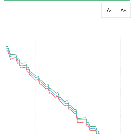
A-
A+