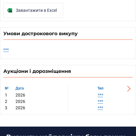
Завантажити в Excel
Умови дострокового викупу
***
Аукціони і дорозміщення
№
№
Дата
Дата
Тип
1
1
2026
2026
***
2
2
2026
2026
***
3
3
2026
2026
***