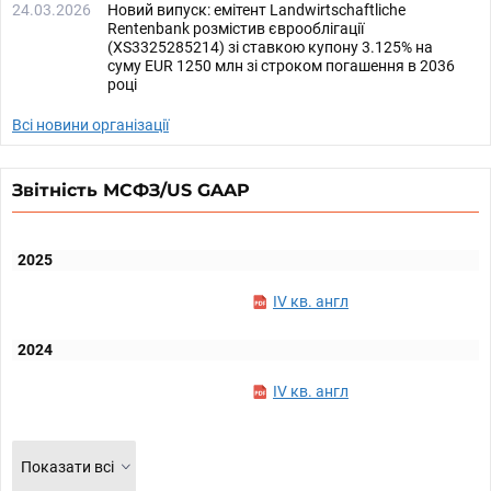
24.03.2026
Новий випуск: емітент Landwirtschaftliche
Rentenbank розмістив єврооблігації
(XS3325285214) зі ставкою купону 3.125% на
суму EUR 1250 млн зі строком погашення в 2036
році
Всі новини організації
Звітність МСФЗ/US GAAP
2025
IV кв. англ
2024
IV кв. англ
Показати всі