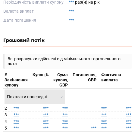
Періодичність виплати купону
***
раз(и) на рік
Валюта виплат
***
Дата погашення
***
Грошовий потік
Всі розрахунки здійснені від мінімального торговельного
лота
#
Купон,%
Сума
Погашення,
Фактична
Закінчення
купону,
GBP
виплата
купону
GBP
Показати попередні
2
***
***
***
***
***
3
***
***
***
***
***
4
***
***
***
***
***
5
***
***
***
***
***
***