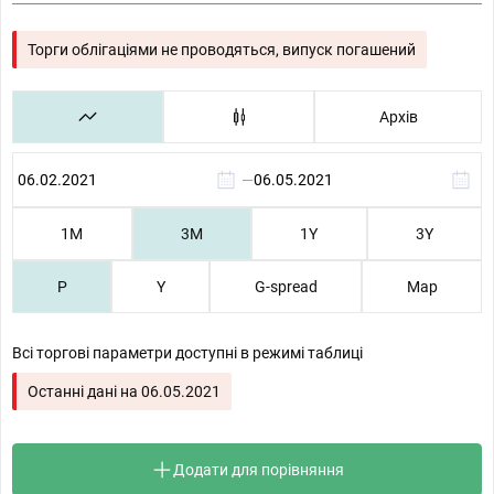
Торги облігаціями не проводяться, випуск погашений
Архів
—
1М
3М
1Y
3Y
P
Y
G-spread
Map
Всі торгові параметри доступні в режимі таблиці
Останні дані на
06.05.2021
Додати для порівняння