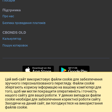
Глосарій
Підтримка
Про нас
Безпека проведення платежів
CBONDS OLD
Калькулятор
Пошук котировок
Цей веб-сайт використовує файли cookie для забезпечення
зручного і персоналізованого перегляду. Файли cookie
зберігають корисну інформацію на вашому комп'ютері для
того, щоб ми могли покращити оперативність і точність
нашого сайту для вашої роботи. У деяких випадках файли
cookie необхідні для забезпечення коректної роботи сайту.
Заходячи на даний сайт, ви погоджуєтеся на використання
файлів cookie.
Розміщення реклами
Зворотній зв'язок
Угода Користувача (pdf)