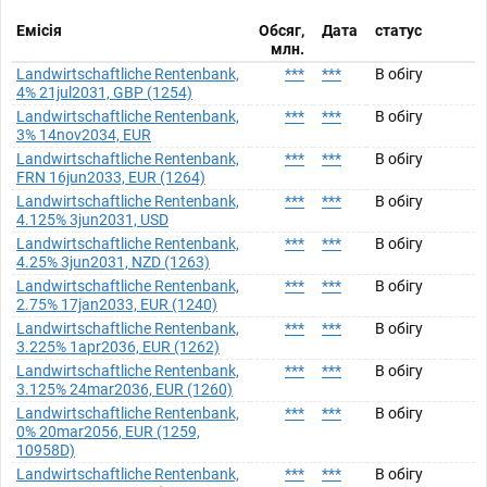
Емісія
Обсяг,
Дата
статус
млн.
Landwirtschaftliche Rentenbank,
***
***
В обігу
4% 21jul2031, GBP (1254)
Landwirtschaftliche Rentenbank,
***
***
В обігу
3% 14nov2034, EUR
Landwirtschaftliche Rentenbank,
***
***
В обігу
FRN 16jun2033, EUR (1264)
Landwirtschaftliche Rentenbank,
***
***
В обігу
4.125% 3jun2031, USD
Landwirtschaftliche Rentenbank,
***
***
В обігу
4.25% 3jun2031, NZD (1263)
Landwirtschaftliche Rentenbank,
***
***
В обігу
2.75% 17jan2033, EUR (1240)
Landwirtschaftliche Rentenbank,
***
***
В обігу
3.225% 1apr2036, EUR (1262)
Landwirtschaftliche Rentenbank,
***
***
В обігу
3.125% 24mar2036, EUR (1260)
Landwirtschaftliche Rentenbank,
***
***
В обігу
0% 20mar2056, EUR (1259,
10958D)
Landwirtschaftliche Rentenbank,
***
***
В обігу