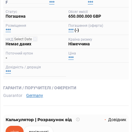
F
***
***
Статус
Обсяг емісії
Погашена
650.000.000 GBP
Розміщення
Погашення (оферта)
***
***
(-)
НКД
Країна ризику
Немає даних
Німеччина
Поточний купон
Ціна
-
***
Дохідність / дюрація
***
ГАРАНТИ / ПОРУЧИТЕЛІ / ОФЕРЕНТИ
Guarantor
Germany
Калькулятор | Розрахунок від
Що
Довідник
таке
калькулятор?