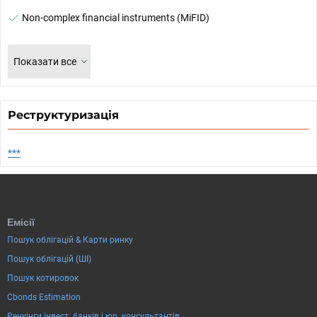
Non-complex financial instruments (MiFID)
Показати все
Реструктуризація
***
Емісії
Пошук облігацій & Карти ринку
Пошук облігацій (ШІ)
Пошук котировок
Cbonds Estimation
Ренкінги інвест. банків і юр. консультантів