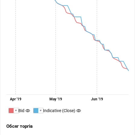
Apr '19
May '19
Jun '19
Bid
Indicative (Close)
Обсяг торгів