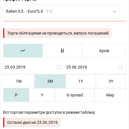
Italian S.E. - EuroTLX
1/2
Торги облігаціями не проводяться, випуск погашений
Архів
—
1М
3М
1Y
3Y
P
Y
G-spread
Map
Всі торгові параметри доступні в режимі таблиці
Останні дані на
25.06.2019