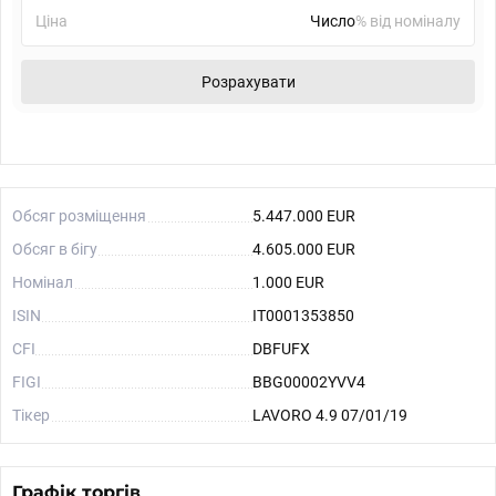
Ціна
% від номіналу
Розрахувати
Обсяг розміщення
5.447.000 EUR
Обсяг в бігу
4.605.000 EUR
Номінал
1.000 EUR
ISIN
IT0001353850
CFI
DBFUFX
FIGI
BBG00002YVV4
Тікер
LAVORO 4.9 07/01/19
Графік торгів