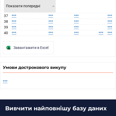
Показати попередні
37
***
***
***
***
38
***
***
***
***
39
***
***
***
***
40
***
***
***
***
***
Завантажити в Excel
Умови дострокового викупу
***
Вивчити найповнішу базу даних