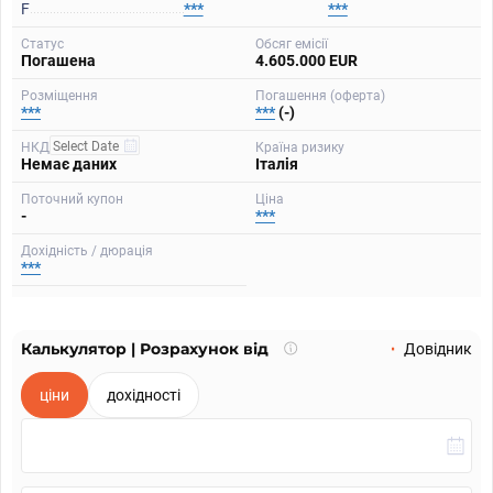
F
***
***
Статус
Обсяг емісії
Погашена
4.605.000 EUR
Розміщення
Погашення (оферта)
***
***
(-)
НКД
Країна ризику
Немає даних
Італія
Поточний купон
Ціна
-
***
Дохідність / дюрація
***
Калькулятор | Розрахунок від
Що
Довідник
таке
калькулятор?
ціни
дохідності