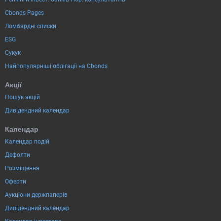
Cbonds Pages
Ломбардні списки
ESG
Сукук
Найпопулярніші облігації на Cbonds
Акції
Пошук акцій
Дивідендний календар
Календар
Календар подій
Дефолти
Розміщення
Оферти
Аукціони держпаперів
Дивідендний календар