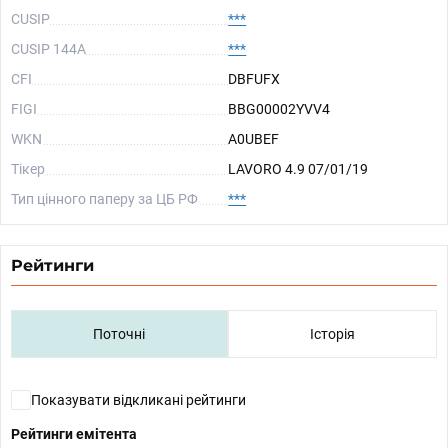
CUSIP
***
CUSIP 144A
***
CFI
DBFUFX
FIGI
BBG00002YVV4
WKN
A0UBEF
Тікер
LAVORO 4.9 07/01/19
Тип цінного паперу за ЦБ РФ
***
Рейтинги
Поточні
Історія
Показувати відкликані рейтинги
Рейтинги емітента