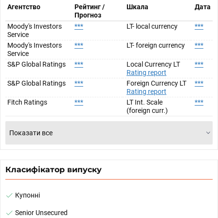
Агентство
Рейтинг /
Шкала
Дата
Прогноз
Moody's Investors
***
LT- local currency
***
Service
Moody's Investors
***
LT- foreign currency
***
Service
S&P Global Ratings
***
Local Currency LT
***
Rating report
S&P Global Ratings
***
Foreign Currency LT
***
Rating report
Fitch Ratings
***
LT Int. Scale
***
(foreign curr.)
Показати все
Класифікатор випуску
Купонні
Senior Unsecured