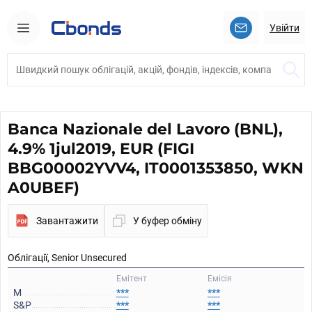
Увійти
Banca Nazionale del Lavoro (BNL),
4.9% 1jul2019, EUR (FIGI
BBG00002YVV4, IT0001353850, WKN
A0UBEF)
Завантажити
У буфер обміну
Облігації, Senior Unsecured
Емітент
Емісія
M
***
***
S&P
***
***