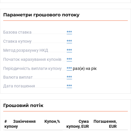
Параметри грошового потоку
Базова ставка
***
Ставка купону
***
Метод розрахунку НКД
***
Початок нарахування купонів
***
Періодичність виплати купону
***
раз(и) на рік
Валюта виплат
***
Дата погашення
***
Грошовий потік
#
Закінчення
Купон,%
Сума
Погашення,
купону
купону, EUR
EUR