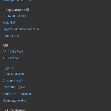
Календар інвестора
Інструментарій
Надбудова Excel
Watchlist
Віджети акцій та облігацій
Cbonds App
API
API і Data Feed
API каталог
Індекси
Пошук індексів
Сторінки країн
Створити індекс
Консенсус-прогнози
Макроекономіка
ETF та фонди