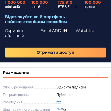
1 000 000
100 000
175 910
100 000
облігацій
акцій
ETF & Funds
індексів
Відстежуйте свій портфель
найефективнішим способом
Скринінг
Excel ADD-IN
Watchlist
облігацій
Отримати доступ
Розміщення
Спосіб розміщення
Відкрита підписка
Тип розміщення
Публічне
Розміщення
***
Ціна первинного розміщення
(
***
%)