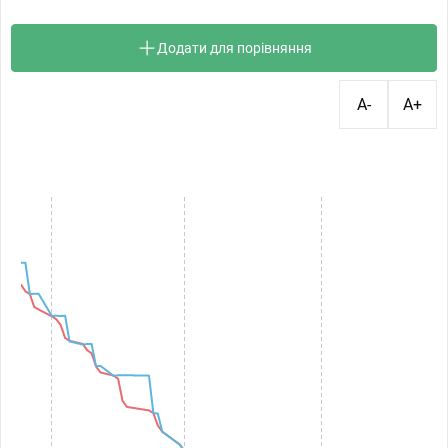
Додати для порівняння
A-
A+