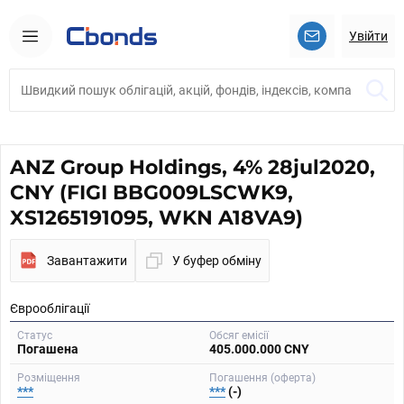
Увійти
ANZ Group Holdings, 4% 28jul2020,
CNY (FIGI BBG009LSCWK9,
XS1265191095, WKN A18VA9)
Завантажити
У буфер обміну
Єврооблігації
Статус
Обсяг емісії
Погашена
405.000.000 CNY
Розміщення
Погашення (оферта)
***
***
(-)