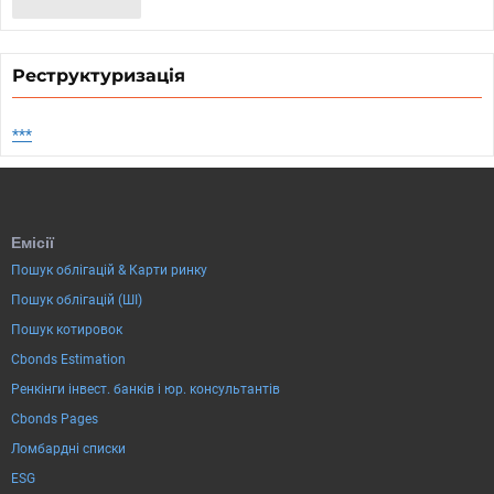
Реструктуризація
***
Емісії
Пошук облігацій & Карти ринку
Пошук облігацій (ШІ)
Пошук котировок
Cbonds Estimation
Ренкінги інвест. банків і юр. консультантів
Cbonds Pages
Ломбардні списки
ESG