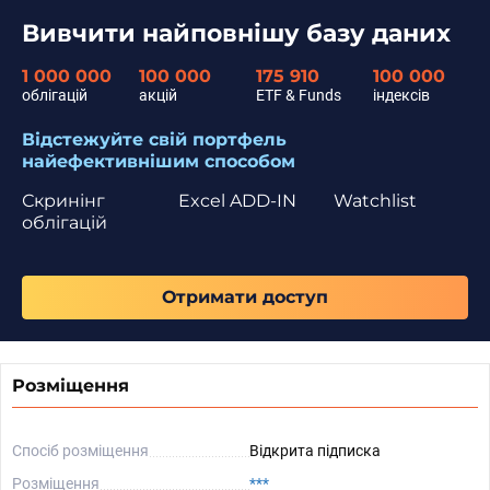
Вивчити найповнішу базу даних
1 000 000
100 000
175 910
100 000
облігацій
акцій
ETF & Funds
індексів
Відстежуйте свій портфель
найефективнішим способом
Скринінг
Excel ADD-IN
Watchlist
облігацій
Отримати доступ
Розміщення
Спосіб розміщення
Відкрита підписка
Розміщення
***