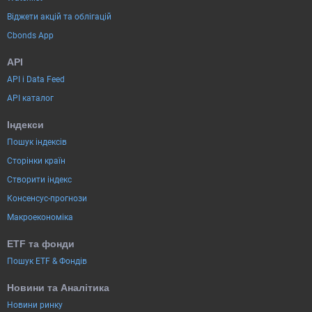
Віджети акцій та облігацій
Cbonds App
API
API і Data Feed
API каталог
Індекси
Пошук індексів
Сторінки країн
Створити індекс
Консенсус-прогнози
Макроекономіка
ETF та фонди
Пошук ETF & Фондів
Новини та Аналітика
Новини ринку