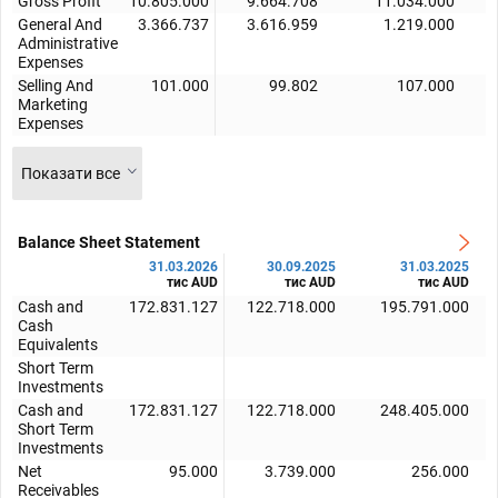
Gross Profit
10.805.000
9.664.708
11.034.000
General And
3.366.737
3.616.959
1.219.000
Administrative
Expenses
Selling And
101.000
99.802
107.000
Marketing
Expenses
Показати все
Balance Sheet Statement
31.03.2026
30.09.2025
31.03.2025
тис AUD
тис AUD
тис AUD
Cash and
172.831.127
122.718.000
195.791.000
Cash
Equivalents
Short Term
Investments
Cash and
172.831.127
122.718.000
248.405.000
Short Term
Investments
Net
95.000
3.739.000
256.000
Receivables