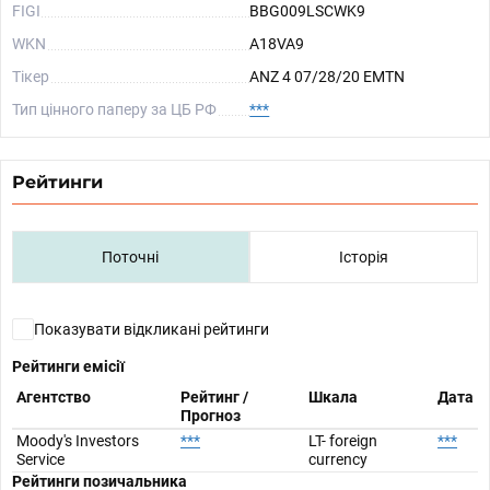
FIGI
BBG009LSCWK9
WKN
A18VA9
Тікер
ANZ 4 07/28/20 EMTN
Тип цінного паперу за ЦБ РФ
***
Рейтинги
Поточні
Історія
Показувати відкликані рейтинги
Рейтинги емісії
Агентство
Рейтинг /
Шкала
Дата
Прогноз
Moody's Investors
***
LT- foreign
***
Service
currency
Рейтинги позичальника