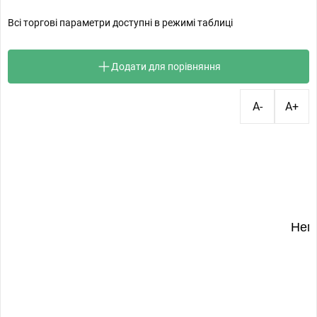
Всі торгові параметри доступні в режимі таблиці
Додати для порівняння
A-
A+
Нем