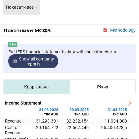
Показати все
Показники МСФЗ
Methodology
new
Full IFRS financial statements data with indicator charts
Show all company
reports
Квартальна
Річна
Income Statement
31.03.2026
30.09.2025
31.03.2025
тис AUD
тис AUD
тис AUD
Revenue
31.293.301
32.232.154
11.034.000
Cost of
20.164.722
22.567.446
26.400.428,5
Revenue