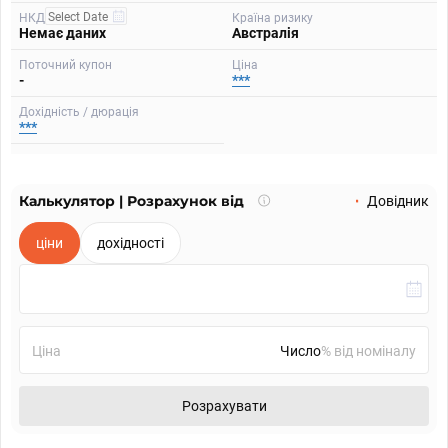
НКД
Країна ризику
Немає даних
Австралія
Поточний купон
Ціна
-
***
Дохідність / дюрація
***
Калькулятор | Розрахунок від
Що
Довідник
таке
калькулятор?
ціни
дохідності
Ціна
% від номіналу
Розрахувати