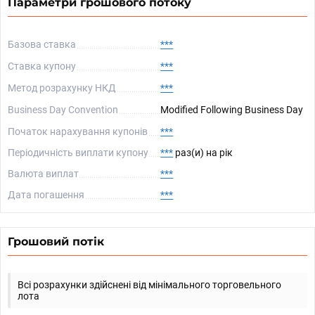
Параметри грошового потоку
Базова ставка
***
Ставка купону
***
Метод розрахунку НКД
***
Business Day Convention
Modified Following Business Day
Початок нарахування купонів
***
Періодичність виплати купону
***
раз(и) на рік
Валюта виплат
***
Дата погашення
***
Грошовий потік
Всі розрахунки здійснені від мінімального торговельного
лота