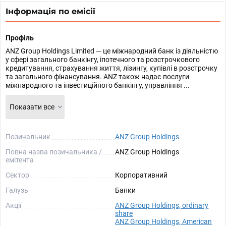
Інформація по емісії
Профіль
ANZ Group Holdings Limited — це міжнародний банк із діяльністю
у сфері загального банкінгу, іпотечного та розстрочкового
кредитування, страхування життя, лізингу, купівлі в розстрочку
та загального фінансування. ANZ також надає послуги
міжнародного та інвестиційного банкінгу, управління ...
Показати все
Позичальник
ANZ Group Holdings
Повна назва позичальника /
ANZ Group Holdings
емітента
Сектор
Корпоративний
Галузь
Банки
Акції
ANZ Group Holdings, ordinary
share
ANZ Group Holdings, American