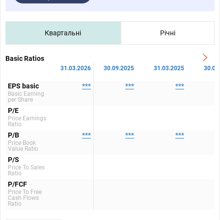
Квартальні
Річні
Basic Ratios
31.03.2026
30.09.2025
31.03.2025
30.09
EPS basic
***
***
***
Basic Earning
per Share
P/E
Price Earnings
Ratio
P/B
***
***
***
Price Book
Value Ratio
P/S
Price To Sales
Ratio
P/FCF
Price To Free
Cash Flows
Ratio