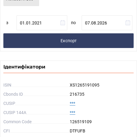
з
по
Експорт
Ідентифікатори
ISIN
XS1265191095
Cbonds ID
216735
CUSIP
***
CUSIP 144A
***
Common Code
126519109
CFI
DTFUFB