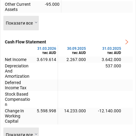
Other Current
-95.000
Assets
Показати все
Cash Flow Statement
31.03.2026
30.09.2025
31.03.2025
тис AUD
тис AUD
тис AUD
Net Income
3.619.614
2.267.000
3.642.000
Depreciation
537.000
And
Amortization
Deferred
Income Tax
Stock Based
Compensatio
n
Change In
5.598.998
14.233.000
-12.140.000
-
Working
Capital
Показати все