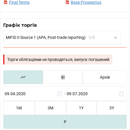
Final Terms
Base Prospectus
Графік торгів
MiFID II Source 1 (APA, Post-trade reporting)
1/2
Торги облігаціями не проводяться, випуск погашений
Архів
—
1М
3М
1Y
3Y
P