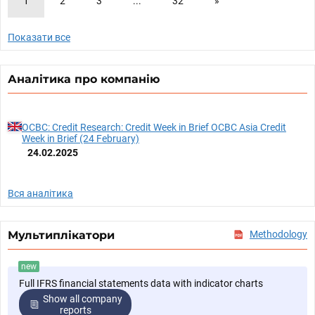
1
2
3
...
32
»
Показати все
Аналітика про компанію
OCBC: Credit Research: Credit Week in Brief OCBC Asia Credit
Week in Brief (24 February)
24.02.2025
Вся аналітика
Мультиплікатори
Methodology
new
Full IFRS financial statements data with indicator charts
Show all company
reports