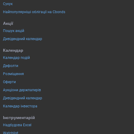
Сукук
Найпопулярніші облігації на Cbonds
Акції
Пошук акцій
Дивідендний календар
Календар
Календар подій
Дефолти
Розміщення
Оферти
Аукціони держпаперів
Дивідендний календар
Календар інвестора
Інструментарій
Надбудова Excel
Watchlist