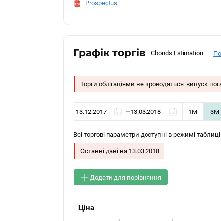
Prospectus
Графік торгів
Cbonds Estimation
По
Торги облігаціями не проводяться, випуск по
—
1М
3М
Всі торгові параметри доступні в режимі таблиці
Останні дані на
13.03.2018
Додати для порівняння
Ціна