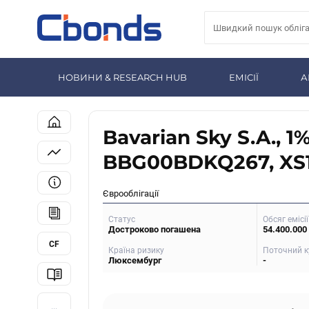
НОВИНИ & RESEARCH HUB
ЕМІСІЇ
А
Bavarian Sky S.A., 1
BBG00BDKQ267, XS1
Єврооблігації
Статус
Обсяг емісії
Достроково погашена
54.400.000
CF
Країна ризику
Поточний к
Люксембург
-
...