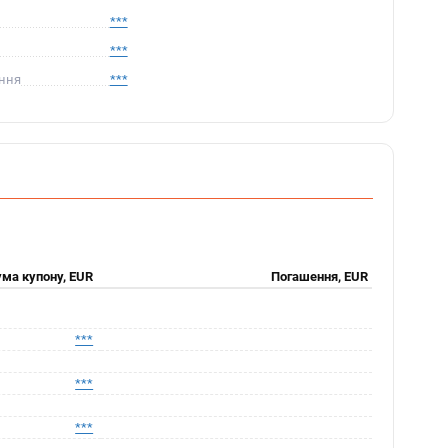
***
***
ення
***
ма купону, EUR
Погашення, EUR
***
***
***