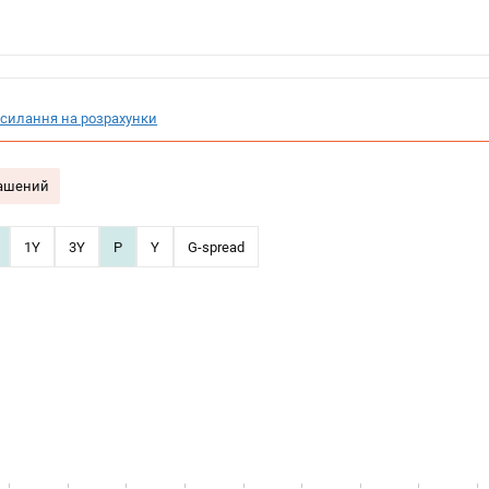
силання на розрахунки
гашений
1Y
3Y
P
Y
G-spread