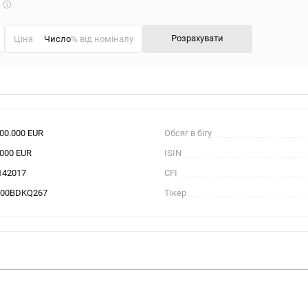
Що
таке
калькулятор?
Розрахувати
Ціна
% від номіналу
400.000 EUR
Обсяг в бігу
.000 EUR
ISIN
142017
CFI
00BDKQ267
Тікер