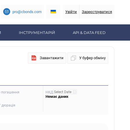
pro@cbonds.com
Увійти
Зареєструватися
И
ІНСТРУМЕНТАРІЙ
API & DATA FEED
Завантажити
У буфер обміну
е погашення
НКД
Немає даних
/ дюрація