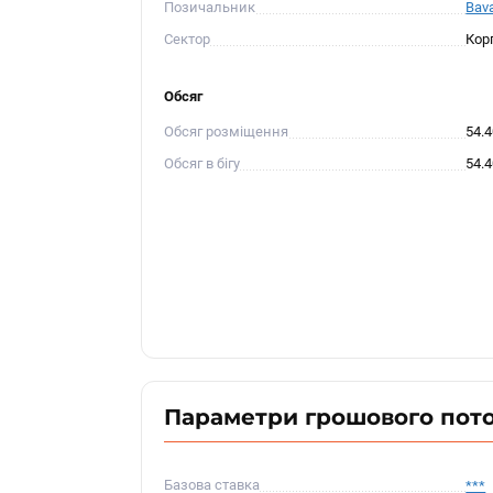
Позичальник
Bava
Сектор
Кор
Обсяг
Обсяг розміщення
54.
Обсяг в бігу
54.
Параметри грошового пот
Базова ставка
***