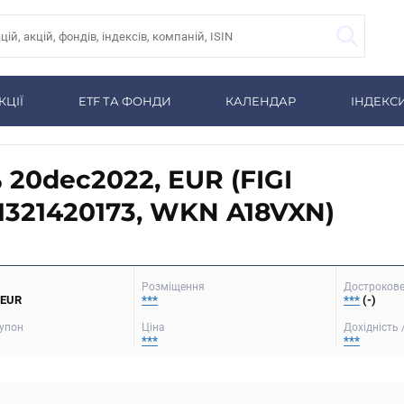
КЦІЇ
ETF ТА ФОНДИ
КАЛЕНДАР
ІНДЕКС
% 20dec2022, EUR (FIGI
321420173, WKN A18VXN)
Розміщення
Достроков
 EUR
***
***
(-)
упон
Ціна
Дохідність 
***
***