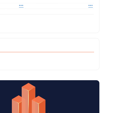
***
***