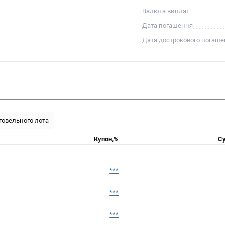
Валюта виплат
Дата погашення
Дата дострокового погаш
рговельного лота
Купон,%
Су
***
***
***