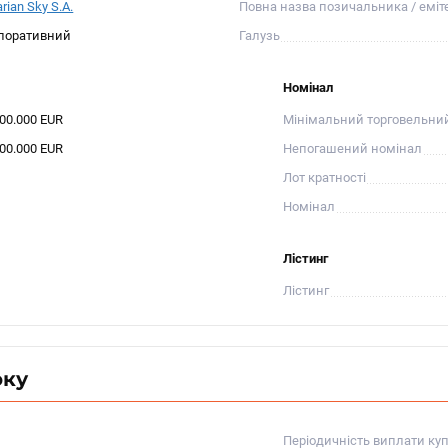
rian Sky S.A.
Повна назва позичальника / еміт
поративний
Галузь
Номінал
400.000 EUR
Мінімальний торговельни
400.000 EUR
Непогашений номінал
Лот кратності
Номінал
Лістинг
Лістинг
оку
Періодичність виплати ку