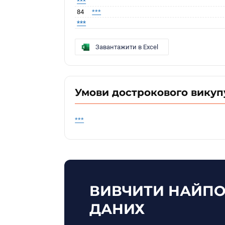
***
84
***
***
Завантажити в Excel
Умови дострокового викуп
***
ВИВЧИТИ НАЙПО
ДАНИХ