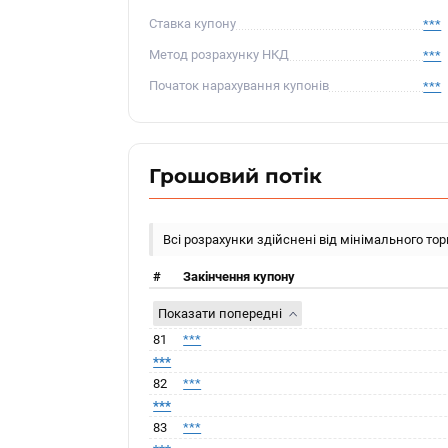
Ставка купону
***
Метод розрахунку НКД
***
Початок нарахування купонів
***
Грошовий потік
Всі розрахунки здійснені від мінімального то
#
Закінчення купону
Показати попередні
81
***
***
82
***
***
83
***