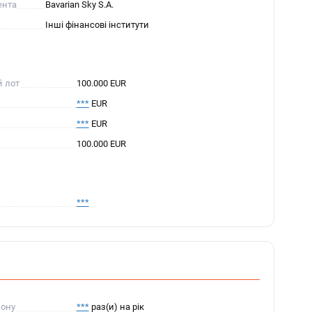
ента
Bavarian Sky S.A.
Інші фінансові інститути
й лот
100.000 EUR
***
EUR
***
EUR
100.000 EUR
***
пону
***
раз(и) на рік