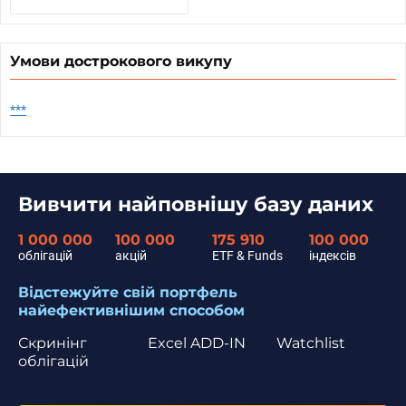
Умови дострокового викупу
***
Вивчити найповнішу базу даних
1 000 000
100 000
175 910
100 000
облігацій
акцій
ETF & Funds
індексів
Відстежуйте свій портфель
найефективнішим способом
Скринінг
Excel ADD-IN
Watchlist
облігацій