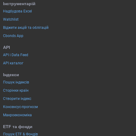
Інструментарій
Надбудова Excel
Watchlist
Віджети акцій та облігацій
Cbonds App
API
API і Data Feed
API каталог
Індекси
Пошук індексів
Сторінки країн
Створити індекс
Консенсус-прогнози
Макроекономіка
ETF та фонди
Пошук ETF & Фондів