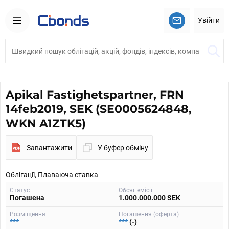
Увійти
Apikal Fastighetspartner, FRN
14feb2019, SEK (SE0005624848,
WKN A1ZTK5)
Завантажити
У буфер обміну
Облігації, Плаваюча ставка
Статус
Обсяг емісії
Погашена
1.000.000.000 SEK
Розміщення
Погашення (оферта)
***
***
(-)