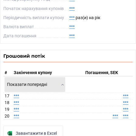
Початок нарахування купонів
***
Періодичність виплати купону
***
раз(и) на рік
Валюта виплат
***
Дата погашення
***
Грошовий потік
#
Закінчення купону
Погашення, SEK
Показати попередні
17
***
***
18
***
***
19
***
***
20
***
***
***
Завантажити в Excel