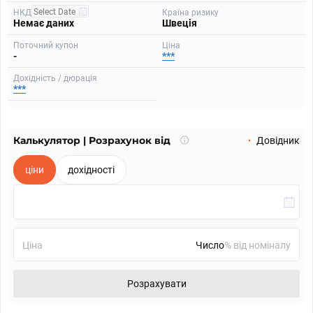
НКД
Країна ризику
Немає даних
Швеція
Поточний купон
Ціна
-
***
Дохідність / дюрація
***
Калькулятор | Розрахунок від
Що
Довідник
таке
калькулятор?
ціни
дохідності
Ціна
% від номіналу
Розрахувати