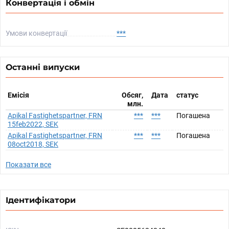
Конвертація і обмін
Умови конвертації
***
Останні випуски
Емісія
Обсяг,
Дата
статус
млн.
Apikal Fastighetspartner, FRN
***
***
Погашена
15feb2022, SEK
Apikal Fastighetspartner, FRN
***
***
Погашена
08oct2018, SEK
Показати все
Ідентифікатори