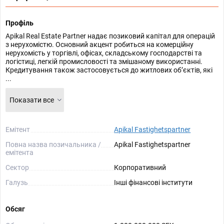
Профіль
Apikal Real Estate Partner надає позиковий капітал для операцій
з нерухомістю. Основний акцент робиться на комерційну
нерухомість у торгівлі, офісах, складському господарстві та
логістиці, легкій промисловості та змішаному використанні.
Кредитування також застосовується до житлових об’єктів, які
...
Показати все
Емітент
Apikal Fastighetspartner
Повна назва позичальника /
Apikal Fastighetspartner
емітента
Сектор
Корпоративний
Галузь
Інші фінансові інститути
Обсяг