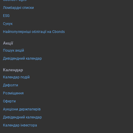
Ломбардні списки
ESG
Сукук
Найпопулярніші облігації на Cbonds
Акції
Пошук акцій
Дивідендний календар
Календар
Календар подій
Дефолти
Розміщення
Оферти
Аукціони держпаперів
Дивідендний календар
Календар інвестора