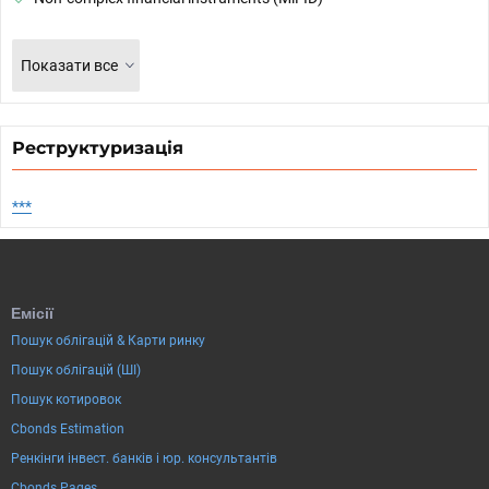
Показати все
Реструктуризація
***
Емісії
Пошук облігацій & Карти ринку
Пошук облігацій (ШІ)
Пошук котировок
Cbonds Estimation
Ренкінги інвест. банків і юр. консультантів
Cbonds Pages