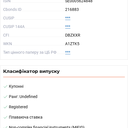
ISIN
SE0005624848
Cbonds ID
216883
CUSIP
***
CUSIP 144A
***
CFI
DBZXXR
WKN
A1ZTK5
Тип цінного паперу за ЦБ РФ
***
Класифікатор випуску
Купонні
Ранг: Undefined
Registered
Плаваюча ставка
Non-complex financial instruments (MiFID)