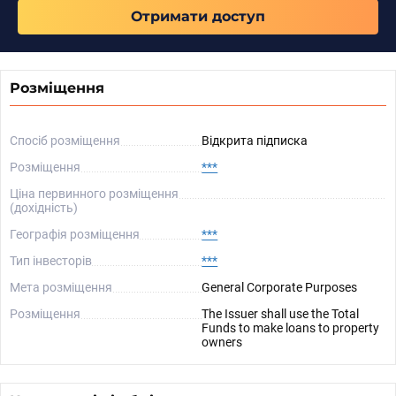
Отримати доступ
Розміщення
Спосіб розміщення
Відкрита підписка
Розміщення
***
Ціна первинного розміщення
(дохідність)
Географія розміщення
***
Тип інвесторів
***
Мета розміщення
General Corporate Purposes
Розміщення
The Issuer shall use the Total
Funds to make loans to property
owners