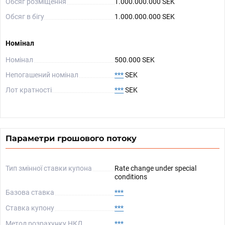
Обсяг розміщення
1.000.000.000 SEK
Обсяг в бігу
1.000.000.000 SEK
Номінал
Номінал
500.000 SEK
Непогашений номінал
***
SEK
Лот кратності
***
SEK
Параметри грошового потоку
Тип змінної ставки купона
Rate change under special
conditions
Базова ставка
***
Ставка купону
***
Метод розрахунку НКД
***