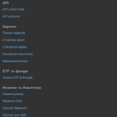
API
API і Data Feed
API каталог
Індекси
Пошук індексів
Сторінки країн
Створити індекс
Консенсус-прогнози
Макроекономіка
ETF та фонди
Пошук ETF & Фондів
Новини та Аналітика
Новини ринку
Research Hub
Cbonds Research
Cbonds для ЗМІ