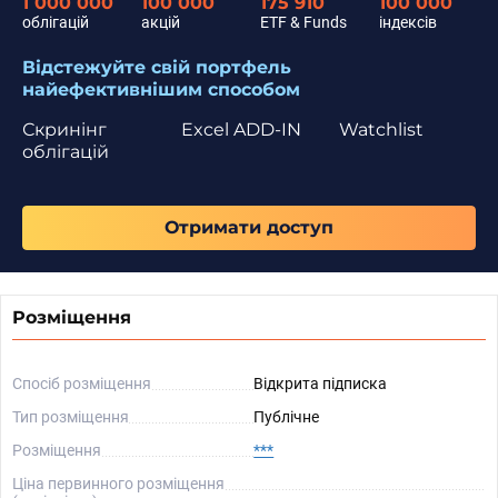
1 000 000
100 000
175 910
100 000
облігацій
акцій
ETF & Funds
індексів
Відстежуйте свій портфель
найефективнішим способом
Скринінг
Excel ADD-IN
Watchlist
облігацій
Отримати доступ
Розміщення
Спосіб розміщення
Відкрита підписка
Тип розміщення
Публічне
Розміщення
***
Ціна первинного розміщення