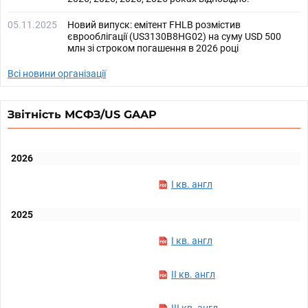
05.11.2025
Новий випуск: емітент FHLB розмістив
єврооблігації (US3130B8HG02) на суму USD 500
млн зі строком погашення в 2026 році
Всі новини організації
Звітність МСФЗ/US GAAP
2026
I кв. англ
2025
I кв. англ
II кв. англ