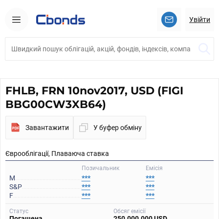
Увійти
FHLB, FRN 10nov2017, USD (FIGI
BBG00CW3XB64)
Завантажити
У буфер обміну
Єврооблігації, Плаваюча ставка
Позичальник
Емісія
M
***
***
S&P
***
***
F
***
***
Статус
Обсяг емісії
Погашена
250.000.000 USD