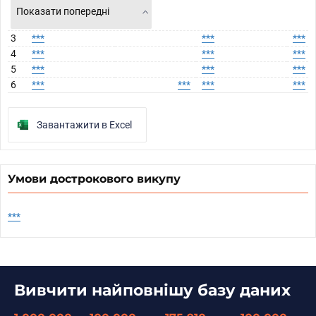
Показати попередні
3
***
***
***
4
***
***
***
5
***
***
***
6
***
***
***
***
Завантажити в Excel
Умови дострокового викупу
***
Вивчити найповнішу базу даних