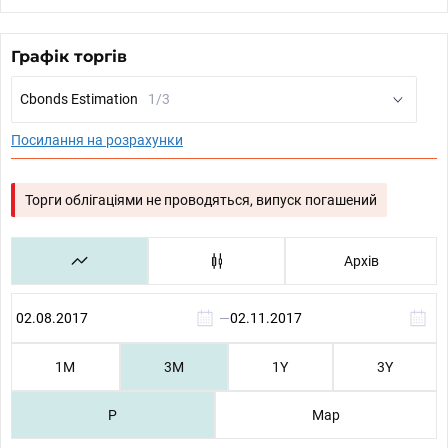
Графік торгів
Cbonds Estimation
1/3
Посилання на розрахунки
Торги облігаціями не проводяться, випуск погашений
Архів
—
1М
3М
1Y
3Y
P
Map