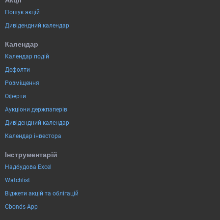
Акції
Пошук акцій
Дивідендний календар
Календар
Календар подій
Дефолти
Розміщення
Оферти
Аукціони держпаперів
Дивідендний календар
Календар інвестора
Інструментарій
Надбудова Excel
Watchlist
Віджети акцій та облігацій
Cbonds App