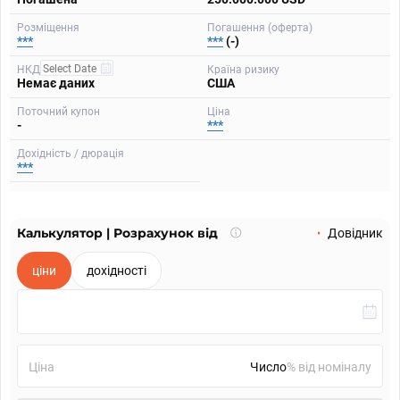
Розміщення
Погашення (оферта)
***
***
(-)
НКД
Країна ризику
Немає даних
США
Поточний купон
Ціна
-
***
Дохідність / дюрація
***
Калькулятор | Розрахунок від
Що
Довідник
таке
калькулятор?
ціни
дохідності
Ціна
% від номіналу