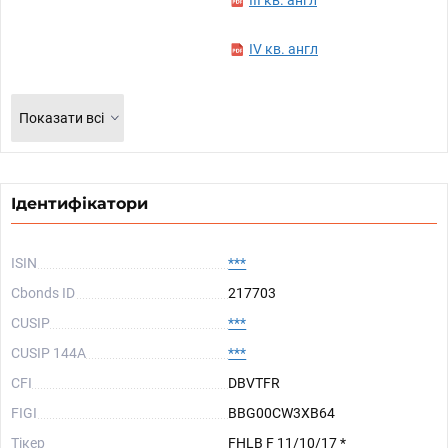
III кв. англ
IV кв. англ
Показати всі
Ідентифікатори
ISIN
***
Cbonds ID
217703
CUSIP
***
CUSIP 144A
***
CFI
DBVTFR
FIGI
BBG00CW3XB64
Тікер
FHLB F 11/10/17 *