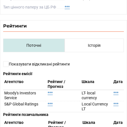
Тип цінного паперу за ЦБ РФ
***
Рейтинги
Поточні
Історія
Показувати відкликані рейтинги
Рейтинги емісії
Агентство
Рейтинг /
Шкала
Дата
Прогноз
Moody's Investors
***
LT- local
***
Service
currency
S&P Global Ratings
***
Local Currency
***
LT
Рейтинги позичальника
Агентство
Рейтинг /
Шкала
Дата