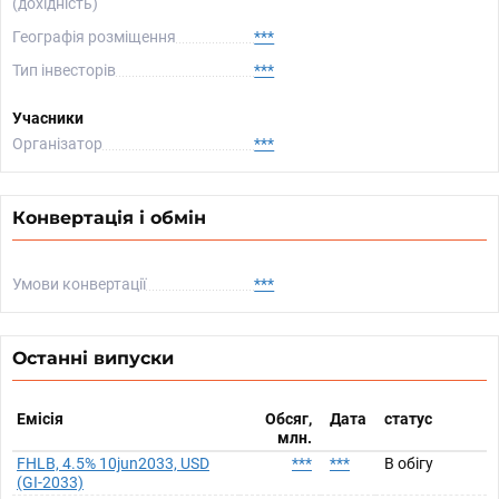
(дохідність)
Географія розміщення
***
Тип інвесторів
***
Учасники
Організатор
***
Конвертація і обмін
Умови конвертації
***
Останні випуски
Емісія
Обсяг,
Дата
статус
млн.
FHLB, 4.5% 10jun2033, USD
***
***
В обігу
(GI-2033)