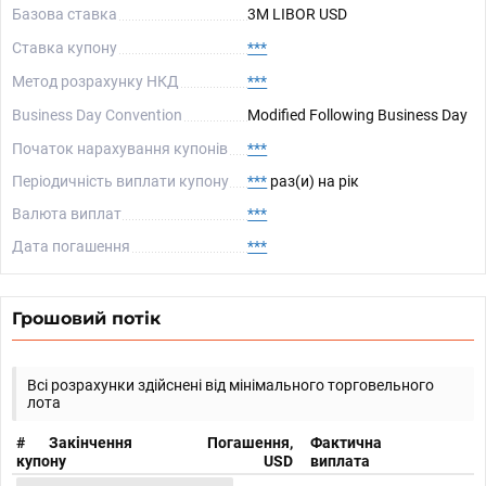
Базова ставка
3M LIBOR USD
Ставка купону
***
Метод розрахунку НКД
***
Business Day Convention
Modified Following Business Day
Початок нарахування купонів
***
Періодичність виплати купону
***
раз(и) на рік
Валюта виплат
***
Дата погашення
***
Грошовий потік
Всі розрахунки здійснені від мінімального торговельного
лота
#
Закінчення
Погашення,
Фактична
купону
USD
виплата