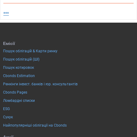
***
Емісії
Пошук облігацій & Карти ринку
Пошук облігацій (ШІ)
Пошук котировок
Cbonds Estimation
Ренкінги інвест. банків і юр. консультантів
Cbonds Pages
Ломбардні списки
ESG
Сукук
Найпопулярніші облігації на Cbonds