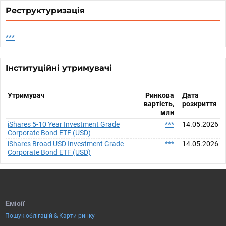
Реструктуризація
***
Інституційні утримувачі
Утримувач
Ринкова
Дата
вартість,
розкриття
млн
iShares 5-10 Year Investment Grade
***
14.05.2026
Corporate Bond ETF (USD)
iShares Broad USD Investment Grade
***
14.05.2026
Corporate Bond ETF (USD)
Емісії
Пошук облігацій & Карти ринку