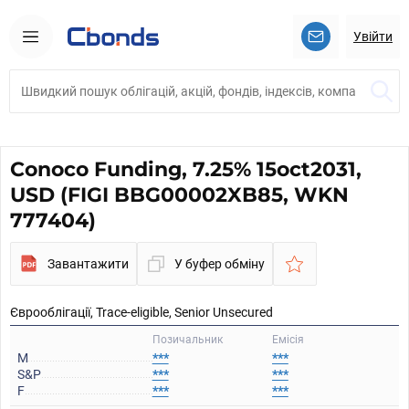
Увійти
Conoco Funding, 7.25% 15oct2031,
USD (FIGI BBG00002XB85, WKN
777404)
Завантажити
У буфер обміну
Єврооблігації, Trace-eligible, Senior Unsecured
Позичальник
Емісія
M
***
***
S&P
***
***
F
***
***