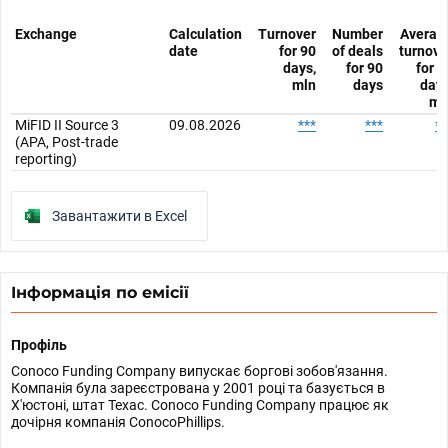
Exchange
Calculation
Turnover
Number
Averag
date
for 90
of deals
turnove
days,
for 90
for 9
mln
days
days
ml
MiFID II Source 3
09.08.2026
***
***
**
(APA, Post-trade
reporting)
Завантажити в Excel
Інформація по емісії
Профіль
Conoco Funding Company випускає боргові зобов'язання.
Компанія була зареєстрована у 2001 році та базується в
Х'юстоні, штат Техас. Conoco Funding Company працює як
дочірня компанія ConocoPhillips.