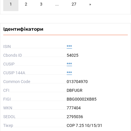
1
2
3
...
27
»
Ідентифікатори
ISIN
***
Cbonds ID
54025
CUSIP
***
CUSIP 144A
***
Common Code
013704970
CFI
DBFUGR
FIGI
BBG00002XB85
WKN
777404
SEDOL
2795036
Тікер
COP 7.25 10/15/31