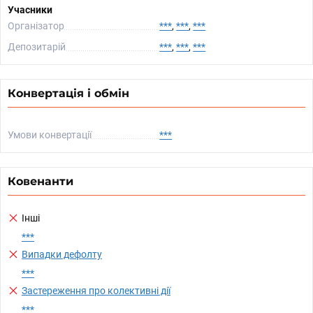
Учасники
Організатор
***
,
***
,
***
Депозитарій
***
,
***
,
***
Конвертація і обмін
Умови конвертації
***
Ковенанти
Інші
***
Випадки дефолту
***
Застереження про колективні дії
***