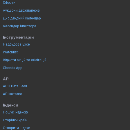
Оферти
Аукціони держпаперів
Дивідендний календар
Календар інвестора
Інструментарій
Надбудова Excel
Watchlist
Віджети акцій та облігацій
Cbonds App
API
API і Data Feed
API каталог
Індекси
Пошук індексів
Сторінки країн
Створити індекс