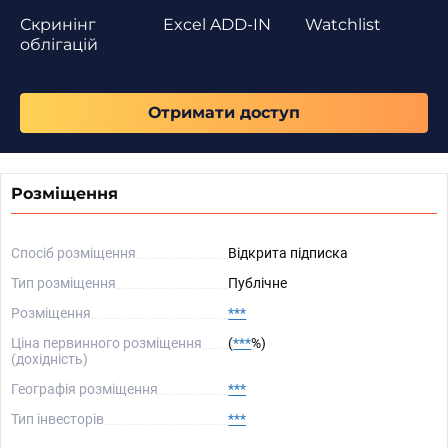
Скринінг
Excel ADD-IN
Watchlist
облігацій
Отримати доступ
Розміщення
Спосіб розміщення
Відкрита підписка
Тип розміщення
Публічне
Розміщення
***
Ціна первинного розміщення
(
***
%)
(дохідність)
Географія розміщення
***
Тип інвесторів
***