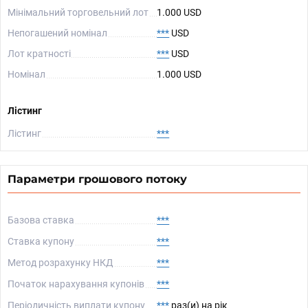
Мінімальний торговельний лот
1.000 USD
Непогашений номінал
***
USD
Лот кратності
***
USD
Номінал
1.000 USD
Лістинг
Лістинг
***
Параметри грошового потоку
Базова ставка
***
Ставка купону
***
Метод розрахунку НКД
***
Початок нарахування купонів
***
Періодичність виплати купону
***
раз(и) на рік