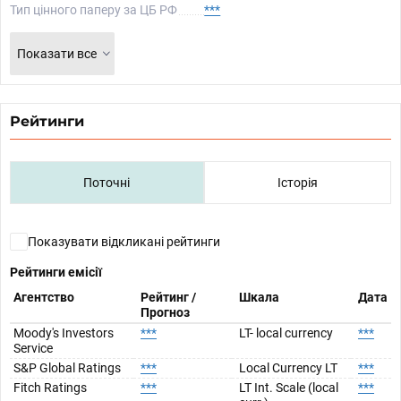
Тип цінного паперу за ЦБ РФ
***
Показати все
Рейтинги
Поточні
Історія
Показувати відкликані рейтинги
Рейтинги емісії
Агентство
Рейтинг /
Шкала
Дата
Прогноз
Moody's Investors
***
LT- local currency
***
Service
S&P Global Ratings
***
Local Currency LT
***
Fitch Ratings
***
LT Int. Scale (local
***