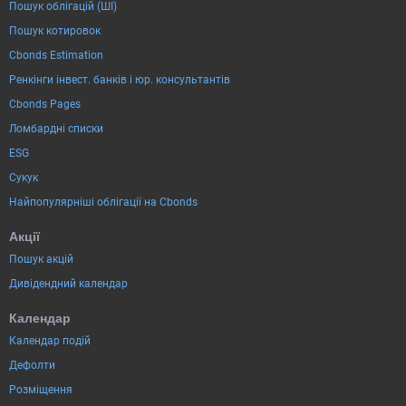
Пошук облігацій (ШІ)
Пошук котировок
Cbonds Estimation
Ренкінги інвест. банків і юр. консультантів
Cbonds Pages
Ломбардні списки
ESG
Сукук
Найпопулярніші облігації на Cbonds
Акції
Пошук акцій
Дивідендний календар
Календар
Календар подій
Дефолти
Розміщення