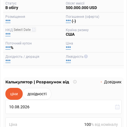
Статус
Обсяг емісії
В обігу
500.000.000 USD
Розміщення
Погашення (оферта)
***
***
(-)
НКД
Країна ризику
***
США
Поточний купон
Ціна
***
%
***
Дохідність / дюрація
Ліквідність
***
***
Калькулятор | Розрахунок від
Що
Довідник
таке
калькулятор?
ціни
дохідності
Ціна
% від номіналу