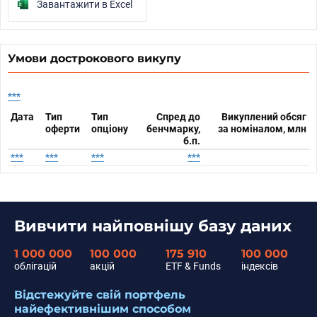
Завантажити в Excel
Умови дострокового викупу
***
Дата
Тип
Тип
Спред до
Викуплений обсяг
оферти
опціону
бенчмарку,
за номіналом, млн
б.п.
***
***
***
***
Вивчити найповнішу базу даних
1 000 000
100 000
175 910
100 000
облігацій
акцій
ETF & Funds
індексів
Відстежуйте свій портфель
найефективнішим способом