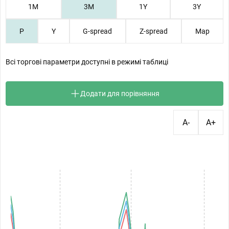
1М
3М
1Y
3Y
P
Y
G-spread
Z-spread
Map
Всі торгові параметри доступні в режимі таблиці
Додати для порівняння
A-
A+