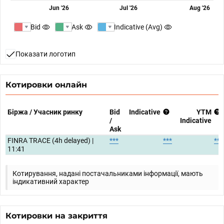
Jun '26
Jul '26
Aug '26
Bid
Ask
Indicative (Avg)
Показати логотип
Котировки онлайн
Біржа / Учасник ринку
Bid
Indicative
YTM
/
Indicative
Ask
FINRA TRACE (4h delayed) |
***
***
***
11:41
Котирування, надані постачальниками інформації, мають
індикативний характер
Котировки на закриття