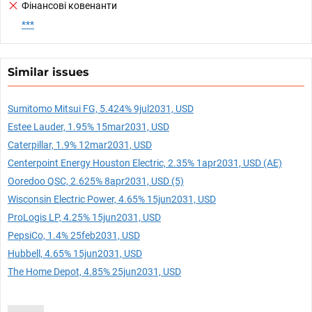
Фінансові ковенанти
***
Similar issues
Sumitomo Mitsui FG, 5.424% 9jul2031, USD
Estee Lauder, 1.95% 15mar2031, USD
Caterpillar, 1.9% 12mar2031, USD
Centerpoint Energy Houston Electric, 2.35% 1apr2031, USD (AE)
Ooredoo QSC, 2.625% 8apr2031, USD (5)
Wisconsin Electric Power, 4.65% 15jun2031, USD
ProLogis LP, 4.25% 15jun2031, USD
PepsiCo, 1.4% 25feb2031, USD
Hubbell, 4.65% 15jun2031, USD
The Home Depot, 4.85% 25jun2031, USD