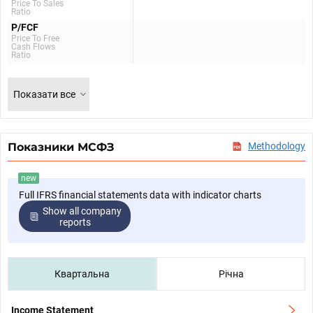
Price To Sales
Ratio
P/FCF
Price To Free
Cash Flows
Ratio
Показати все
Показники МСФЗ
Methodology
new
Full IFRS financial statements data with indicator charts
Show all company
reports
Квартальна
Річна
Income Statement