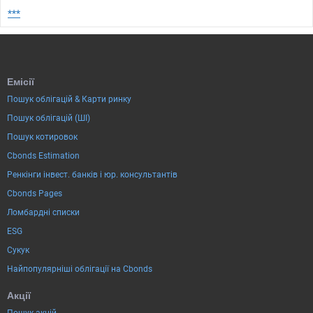
***
Емісії
Пошук облігацій & Карти ринку
Пошук облігацій (ШІ)
Пошук котировок
Cbonds Estimation
Ренкінги інвест. банків і юр. консультантів
Cbonds Pages
Ломбардні списки
ESG
Сукук
Найпопулярніші облігації на Cbonds
Акції
Пошук акцій