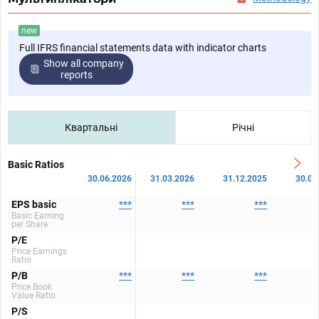
new
Full IFRS financial statements data with indicator charts
Show all company
reports
Квартальні
Річні
Basic Ratios
30.06.2026
31.03.2026
31.12.2025
30.09
EPS basic
***
***
***
Basic Earning
per Share
P/E
Price Earnings
Ratio
P/B
***
***
***
Price Book
Value Ratio
P/S