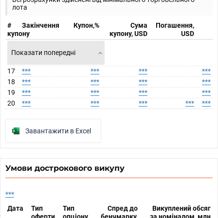
лота
#
Закінчення
Купон,%
Сума
Погашення,
купону
купону, USD
USD
Показати попередні
17
***
***
***
***
18
***
***
***
***
19
***
***
***
***
20
***
***
***
***
***
Завантажити в Excel
Умови дострокового викупу
***
Дата
Тип
Тип
Спред до
Викуплений обсяг
оферти
опціону
бенчмарку,
за номіналом, млн