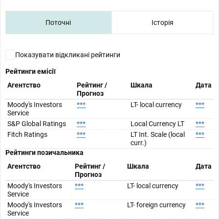
Поточні
Історія
Показувати відкликані рейтинги
Рейтинги емісії
Агентство
Рейтинг /
Шкала
Дата
Прогноз
Moody's Investors
***
LT- local currency
***
Service
S&P Global Ratings
***
Local Currency LT
***
Fitch Ratings
***
LT Int. Scale (local
***
curr.)
Рейтинги позичальника
Агентство
Рейтинг /
Шкала
Дата
Прогноз
Moody's Investors
***
LT- local currency
***
Service
Moody's Investors
***
LT- foreign currency
***
Service