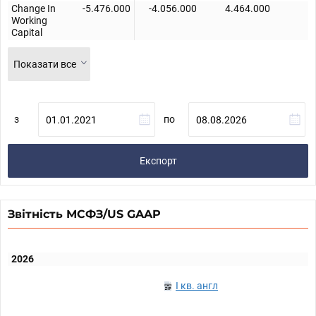
Change In
-5.476.000
-4.056.000
4.464.000
-
Working
Capital
Показати все
з
по
Експорт
Звітність МСФЗ/US GAAP
2026
I кв. англ