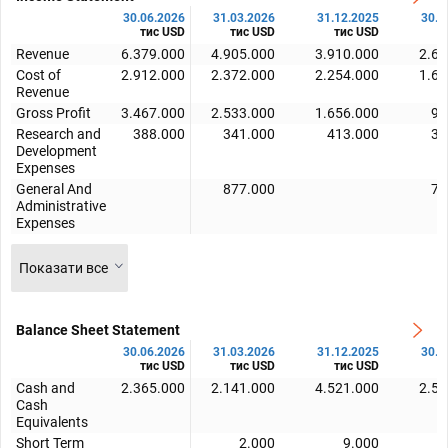
30.06.2026
31.03.2026
31.12.2025
30.0
тис USD
тис USD
тис USD
т
Revenue
6.379.000
4.905.000
3.910.000
2.61
Cost of
2.912.000
2.372.000
2.254.000
1.64
Revenue
Gross Profit
3.467.000
2.533.000
1.656.000
97
Research and
388.000
341.000
413.000
35
Development
Expenses
General And
877.000
73
Administrative
Expenses
Показати все
Balance Sheet Statement
30.06.2026
31.03.2026
31.12.2025
30.0
тис USD
тис USD
тис USD
т
Cash and
2.365.000
2.141.000
4.521.000
2.50
Cash
Equivalents
Short Term
2.000
9.000
7