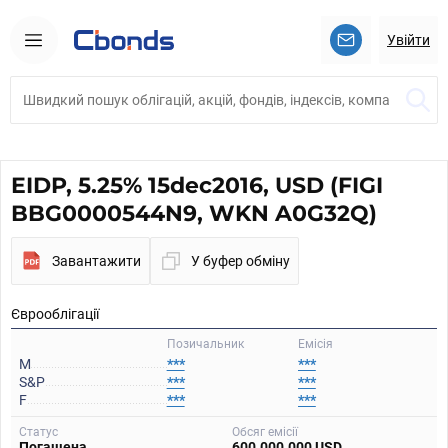
Увійти
EIDP, 5.25% 15dec2016, USD (FIGI
BBG0000544N9, WKN A0G32Q)
Завантажити
У буфер обміну
Єврооблігації
Позичальник
Емісія
M
***
***
S&P
***
***
F
***
***
Статус
Обсяг емісії
Погашена
600.000.000 USD