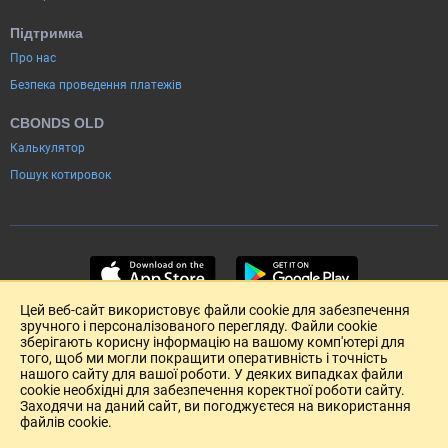
Підтримка
Про нас
Безпека проведення платежів
CBONDS OLD
Калькулятор
Пошук котировок
Цей веб-сайт використовує файли cookie для забезпечення
зручного і персоналізованого перегляду. Файли cookie
зберігають корисну інформацію на вашому комп'ютері для
того, щоб ми могли покращити оперативність і точність
нашого сайту для вашої роботи. У деяких випадках файли
cookie необхідні для забезпечення коректної роботи сайту.
Заходячи на даний сайт, ви погоджуєтеся на використання
файлів cookie.
Розміщення реклами
Зворотній зв'язок
Угода Користувача (pdf)