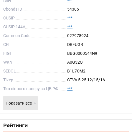
ISIN
***
Cbonds ID
54305
CUSIP
***
CUSIP 144A
***
Common Code
027978924
CFI
DBFUGR
FIGI
BBG0000544N9
WKN
A0G32Q
SEDOL
B1L7CM2
Тікер
CTVA 5.25 12/15/16
Тип цінного паперу за ЦБ РФ
***
Показати все
Рейтинги