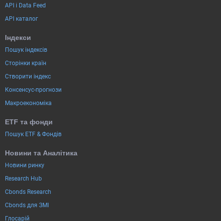
API і Data Feed
API каталог
Індекси
Пошук індексів
Сторінки країн
Створити індекс
Консенсус-прогнози
Макроекономіка
ETF та фонди
Пошук ETF & Фондів
Новини та Аналітика
Новини ринку
Research Hub
Cbonds Research
Cbonds для ЗМІ
Глосарій