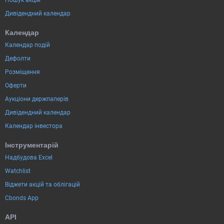
Дивідендний календар
Календар
Календар подій
Дефолти
Розміщення
Оферти
Аукціони держпаперів
Дивідендний календар
Календар інвестора
Інструментарій
Надбудова Excel
Watchlist
Віджети акцій та облігацій
Cbonds App
API