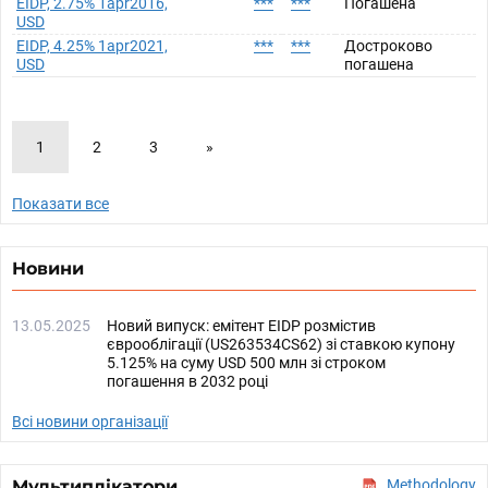
EIDP, 2.75% 1apr2016,
***
***
Погашена
USD
EIDP, 4.25% 1apr2021,
***
***
Достроково
USD
погашена
1
2
3
»
Показати все
Новини
13.05.2025
Новий випуск: емітент EIDP розмістив
єврооблігації (US263534CS62) зі ставкою купону
5.125% на суму USD 500 млн зі строком
погашення в 2032 році
Всі новини організації
Мультиплікатори
Methodology