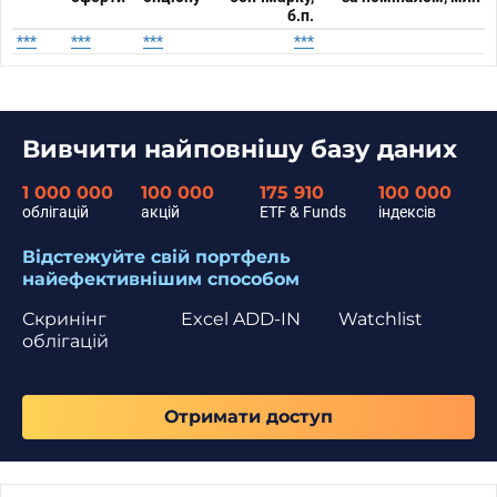
б.п.
***
***
***
***
Вивчити найповнішу базу даних
1 000 000
100 000
175 910
100 000
облігацій
акцій
ETF & Funds
індексів
Відстежуйте свій портфель
найефективнішим способом
Скринінг
Excel ADD-IN
Watchlist
облігацій
Отримати доступ