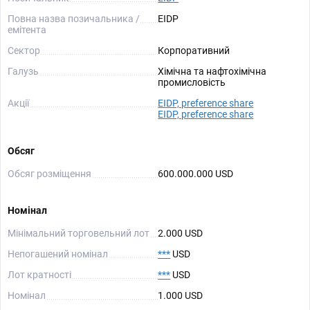
Повна назва позичальника /
EIDP
емітента
Сектор
Корпоративний
Галузь
Хімічна та нафтохімічна
промисловість
Акції
EIDP, preference share
EIDP, preference share
Обсяг
Обсяг розміщення
600.000.000 USD
Номінал
Мінімальний торговельний лот
2.000 USD
Непогашений номінал
***
USD
Лот кратності
***
USD
Номінал
1.000 USD