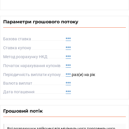
Параметри грошового потоку
Базова ставка
***
Ставка купону
***
Метод розрахунку НКД
***
Початок нарахування купонів
***
Періодичність виплати купону
***
раз(и) на рік
Валюта виплат
***
Дата погашення
***
Грошовий потік
Всі розрахунки здійснені від мінімального торговельного