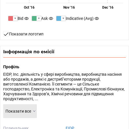
Oct '16
Nov '16
Dec '16
Bid
Ask
Indicative (Avg)
Показати логотип
Інформація по емісії
Профіль
EIDP, Inc. діяльність у сфері виробництва, виробництва насіння
або продажів, а деякі є дистриб’юторами продукції,
виготовленої Компанією. Її сегменти — це Сільське
господарство, Електроніка та Комунікації, Промислові біонауки,
Харчування та Здоров’я, Хімічні речовини для підвищення
продуктивності, ...
Показати все
Позичальник
EIDP