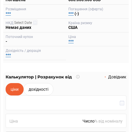
Розміщення
Погашення (оферта)
***
***
(-)
НКД
Країна ризику
Немає даних
США
Поточний купон
Ціна
-
***
Дохідність / дюрація
***
Калькулятор | Розрахунок від
Що
Довідник
таке
калькулятор?
ціни
дохідності
Ціна
% від номіналу