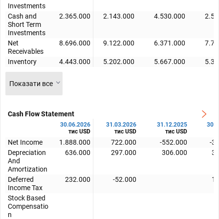
Investments
Cash and
2.365.000
2.143.000
4.530.000
2.58
Short Term
Investments
Net
8.696.000
9.122.000
6.371.000
7.78
Receivables
Inventory
4.443.000
5.202.000
5.667.000
5.31
Показати все
Cash Flow Statement
30.06.2026
31.03.2026
31.12.2025
30.0
тис USD
тис USD
тис USD
т
Net Income
1.888.000
722.000
-552.000
-3
Depreciation
636.000
297.000
306.000
30
And
Amortization
Deferred
232.000
-52.000
13
Income Tax
Stock Based
Compensatio
n