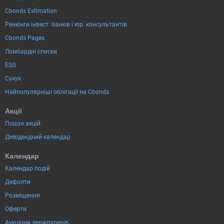
Cbonds Estimation
Ренкінги інвест. банків і юр. консультантів
Cbonds Pages
Ломбардні списки
ESG
Сукук
Найпопулярніші облігації на Cbonds
Акції
Пошук акцій
Дивідендний календар
Календар
Календар подій
Дефолти
Розміщення
Оферти
Аукціони держпаперів