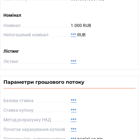
Номінал
Номінал
1.000 RUB
Непогашений номінал
***
RUB
Лістинг
Лістинг
***
Параметри грошового потоку
Базова ставка
***
Ставка купону
***
Метод розрахунку НКД
***
Початок нарахування купонів
***