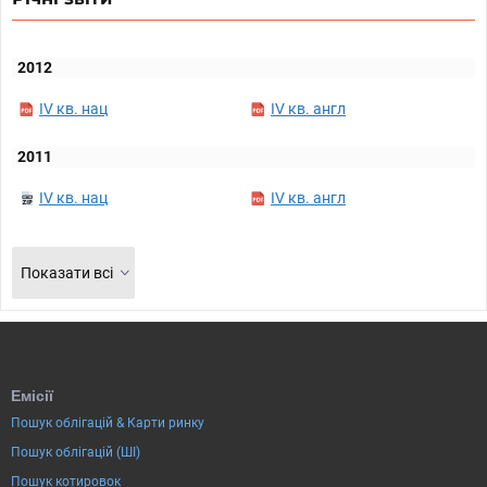
2012
IV кв. нац
IV кв. англ
2011
IV кв. нац
IV кв. англ
Показати всі
Емісії
Пошук облігацій & Карти ринку
Пошук облігацій (ШІ)
Пошук котировок