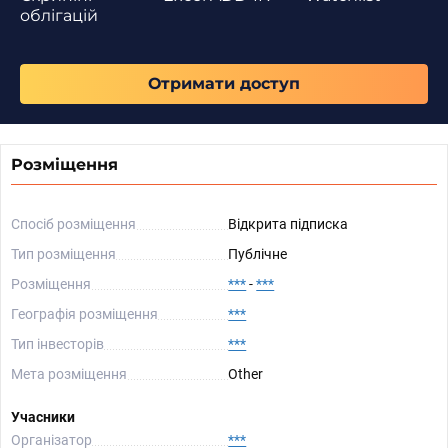
облігацій
Отримати доступ
Розміщення
Спосіб розміщення
Відкрита підписка
Тип розміщення
Публічне
Розміщення
***
-
***
Географія розміщення
***
Тип інвесторів
***
Мета розміщення
Other
Учасники
Організатор
***