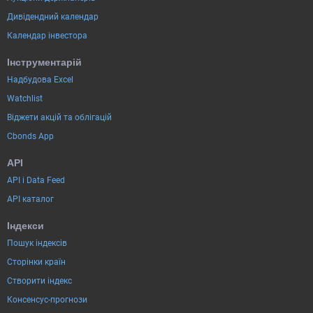
Дивідендний календар
Календар інвестора
Інструментарій
Надбудова Excel
Watchlist
Віджети акцій та облігацій
Cbonds App
API
API і Data Feed
API каталог
Індекси
Пошук індексів
Сторінки країн
Створити індекс
Консенсус-прогнози