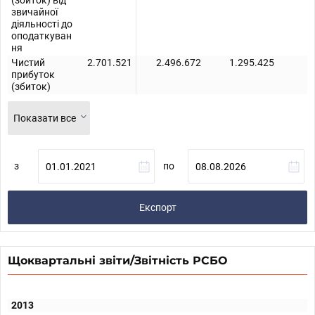
(збиток) від
звичайної
діяльності до
оподаткуван
ня
Чистий
2.701.521
2.496.672
1.295.425
5
прибуток
(збиток)
Показати все
з
по
Експорт
Щоквартальні звіти/Звітність РСБО
2013