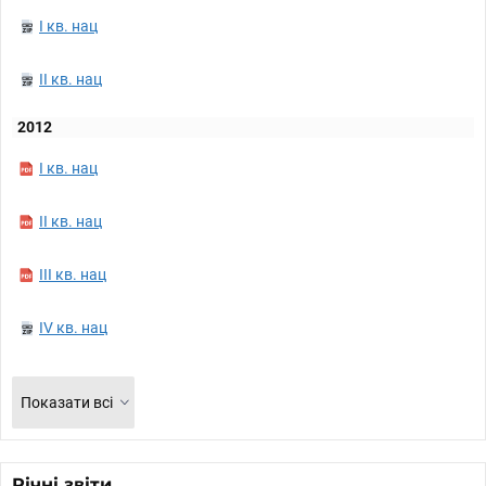
I кв. нац
II кв. нац
2012
I кв. нац
II кв. нац
III кв. нац
IV кв. нац
Показати всі
Річні звіти