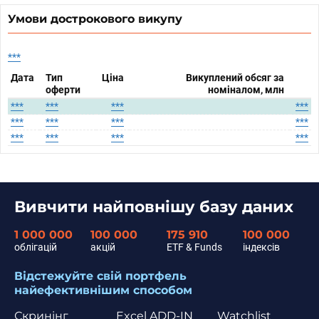
Умови дострокового викупу
***
Дата
Тип
Ціна
Викуплений обсяг за
оферти
номіналом, млн
***
***
***
***
***
***
***
***
***
***
***
***
Вивчити найповнішу базу даних
1 000 000
100 000
175 910
100 000
облігацій
акцій
ETF & Funds
індексів
Відстежуйте свій портфель
найефективнішим способом
Скринінг
Excel ADD-IN
Watchlist