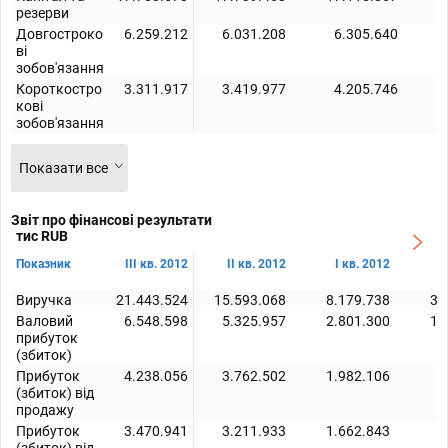
резерви
Довгостроко
6.259.212
6.031.208
6.305.640
ві
зобов'язання
Короткостро
3.311.917
3.419.977
4.205.746
кові
зобов'язання
Показати все
Звіт про фінансові результати
тис RUB
Показник
III кв. 2012
II кв. 2012
I кв. 2012
I
Виручка
21.443.524
15.593.068
8.179.738
31
Валовий
6.548.598
5.325.957
2.801.300
10
прибуток
(збиток)
Прибуток
4.238.056
3.762.502
1.982.106
7
(збиток) від
продажу
Прибуток
3.470.941
3.211.933
1.662.843
7