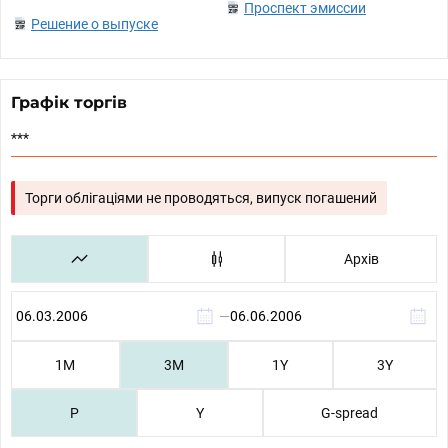
Проспект эмиссии
Решение о выпуске
Графік торгів
***
Торги облігаціями не проводяться, випуск погашений
Архів
—
1М
3М
1Y
3Y
P
Y
G-spread