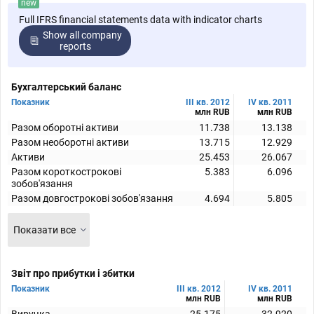
new
Full IFRS financial statements data with indicator charts
Show all company
reports
Бухгалтерський баланс
Показник
III кв. 2012
IV кв. 2011
млн RUB
млн RUB
Разом оборотні активи
11.738
13.138
Разом необоротні активи
13.715
12.929
Активи
25.453
26.067
Разом короткострокові
5.383
6.096
зобов'язання
Разом довгострокові зобов'язання
4.694
5.805
Показати все
Звіт про прибутки і збитки
Показник
III кв. 2012
IV кв. 2011
млн RUB
млн RUB