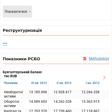
Показати все
Реструктуризація
***
Показники РСБО
Methodology
Бухгалтерський баланс
тис RUB
Показник
III кв. 2012
II кв. 2012
I кв. 2012
Необоротні
13.185.096
12.928.617
12.266.338
1
активи
Оборотні
14.089.603
14.262.028
15.363.915
1
активи
Капітал та
17.703.570
17.739.460
17.118.867
1