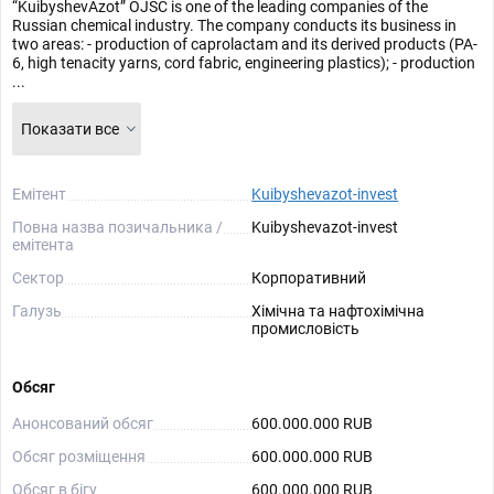
“KuibyshevAzot” OJSC is one of the leading companies of the
Russian chemical industry. The company conducts its business in
two areas: - production of caprolactam and its derived products (PA-
6, high tenacity yarns, cord fabric, engineering plastics); - production
...
Показати все
Емітент
Kuibyshevazot-invest
Повна назва позичальника /
Kuibyshevazot-invest
емітента
Сектор
Корпоративний
Галузь
Хімічна та нафтохімічна
промисловість
Обсяг
Анонсований обсяг
600.000.000 RUB
Обсяг розміщення
600.000.000 RUB
Обсяг в бігу
600.000.000 RUB