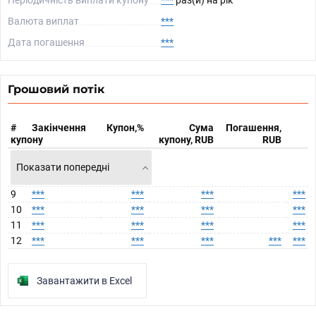
Періодичність виплати купону
***
раз(и) на рік
Валюта виплат
***
Дата погашення
***
Грошовий потік
#
Закінчення
Купон,%
Сума
Погашення,
купону
купону, RUB
RUB
Показати попередні
9
***
***
***
***
10
***
***
***
***
11
***
***
***
***
12
***
***
***
***
***
Завантажити в Excel