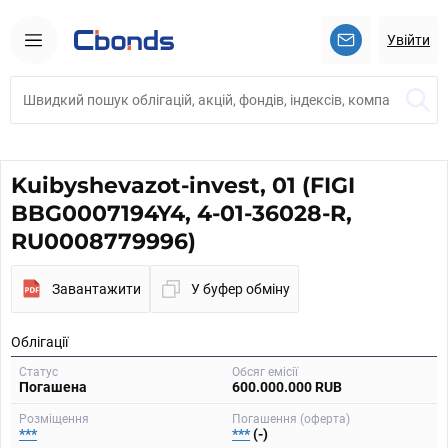
Увійти
Kuibyshevazot-invest, 01 (FIGI
BBG0007194Y4, 4-01-36028-R,
RU0008779996)
Завантажити
У буфер обміну
Облігації
Статус
Обсяг емісії
Погашена
600.000.000 RUB
Розміщення
Погашення (оферта)
***
***
(-)