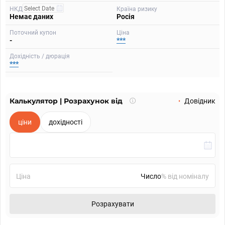
НКД
Країна ризику
Немає даних
Росія
Поточний купон
Ціна
-
***
Дохідність / дюрація
***
Калькулятор | Розрахунок від
Що
Довідник
таке
калькулятор?
ціни
дохідності
Ціна
% від номіналу
Розрахувати