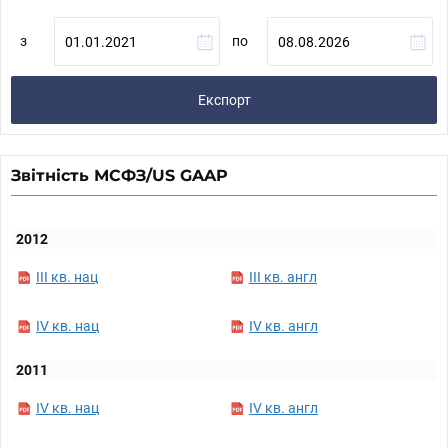
з
по
Експорт
Звітність МСФЗ/US GAAP
2012
III кв. нац
III кв. англ
IV кв. нац
IV кв. англ
2011
IV кв. нац
IV кв. англ