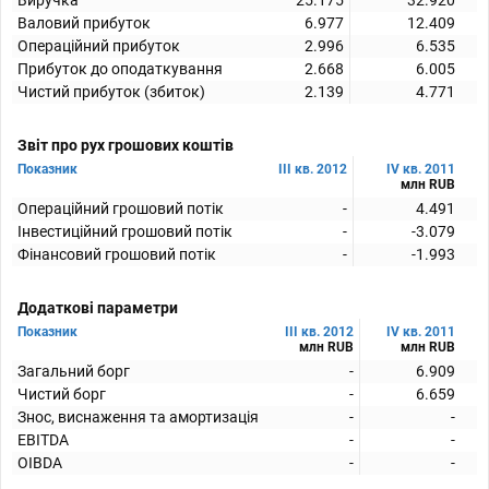
Виручка
25.175
32.920
Валовий прибуток
6.977
12.409
Операційний прибуток
2.996
6.535
Прибуток до оподаткування
2.668
6.005
Чистий прибуток (збиток)
2.139
4.771
Звіт про рух грошових коштів
Показник
III кв. 2012
IV кв. 2011
млн RUB
Операційний грошовий потік
-
4.491
Інвестиційний грошовий потік
-
-3.079
Фінансовий грошовий потік
-
-1.993
Додаткові параметри
Показник
III кв. 2012
IV кв. 2011
млн RUB
млн RUB
Загальний борг
-
6.909
Чистий борг
-
6.659
Знос, виснаження та амортизація
-
-
EBITDA
-
-
OIBDA
-
-