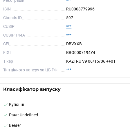
Реєстрація
***
ISIN
RU0008779996
Cbonds ID
597
CUSIP
***
CUSIP 144A
***
CFI
DBVXXB
FIGI
BBG0007194Y4
Тікер
KAZTRU V9 06/15/06 ++01
Тип цінного паперу за ЦБ РФ
***
Класифікатор випуску
Купонні
Ранг: Undefined
Bearer