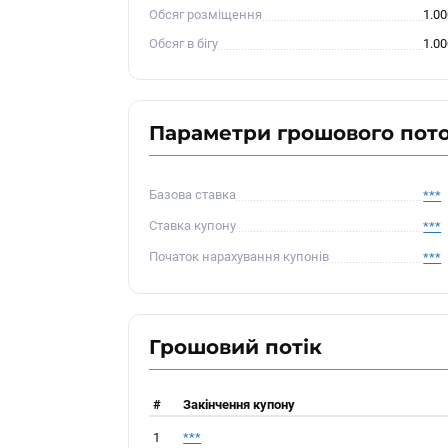
Обсяг розміщення
1.0
Обсяг в бігу
1.0
Параметри грошового пот
Базова ставка
***
Ставка купону
***
Початок нарахування купонів
***
Грошовий потік
#
Закінчення купону
1
***