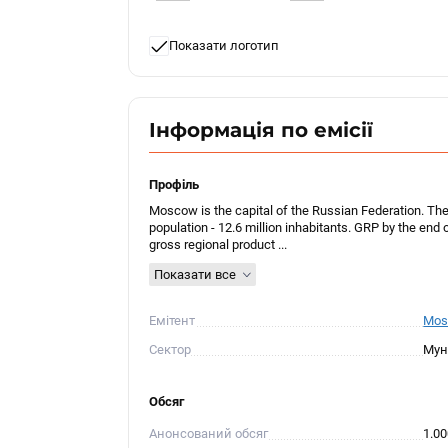
Показати логотип
Інформація по емісії
Профіль
Moscow is the capital of the Russian Federation. The 
population - 12.6 million inhabitants. GRP by the end of
gross regional product ...
Показати все
Емітент
Mos
Сектор
Мун
Обсяг
Анонсований обсяг
1.0