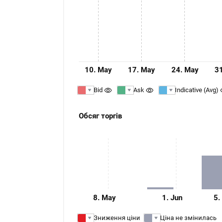
10. May
17. May
24. May
3
Bid
Ask
Indicative (Avg)
Обсяг торгів
8. May
1. Jun
5.
Зниження ціни
Ціна не змінилась