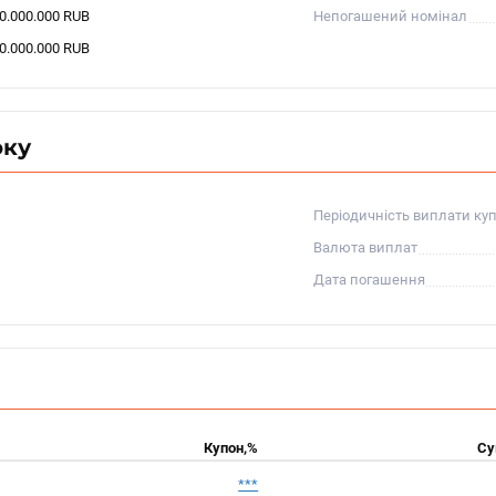
00.000.000 RUB
Непогашений номінал
00.000.000 RUB
оку
Періодичність виплати ку
Валюта виплат
Дата погашення
Купон,%
Су
***