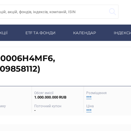
КЦІЇ
ETF ТА ФОНДИ
КАЛЕНДАР
ІНДЕКС
BG0006H4MF6,
9858112)
Обсяг емісії
Розміщення
1.000.000.000 RUB
***
зику
Поточний купон
Ціна
-
***