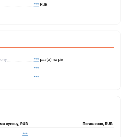
***
RUB
пону
***
раз(и) на рік
***
***
ма купону, RUB
Погашення, RUB
***