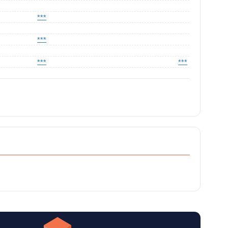
***
***
***
***