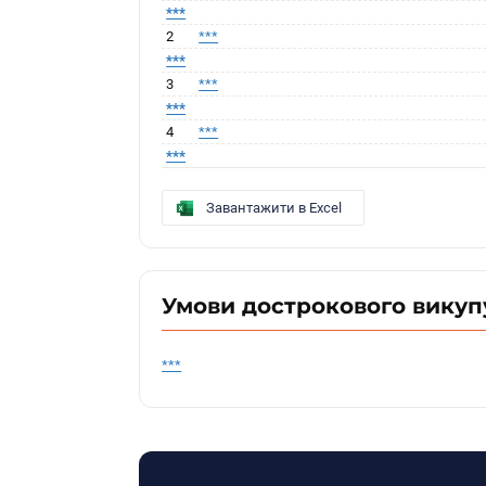
***
2
***
***
3
***
***
4
***
***
Завантажити в Excel
Умови дострокового викуп
***