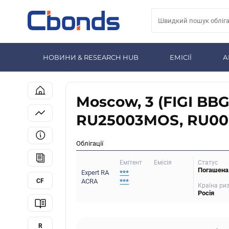
НОВИНИ & RESEARCH HUB
ЕМІСІЇ
А
Moscow, 3 (FIGI B
RU25003MOS, RU000
Облігації
Статус
Емітент
Емісія
Погашена
Expert RA
***
CF
ACRA
***
Країна ри
Росія
R