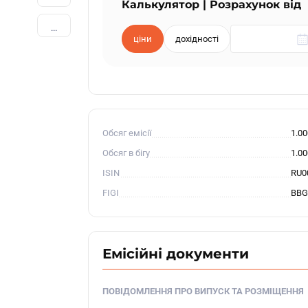
Калькулятор | Розрахунок від
...
ціни
дохідності
Обсяг емісії
1.0
Обсяг в бігу
1.0
ISIN
RU0
FIGI
BBG
Емісійні документи
ПОВІДОМЛЕННЯ ПРО ВИПУСК ТА РОЗМІЩЕННЯ