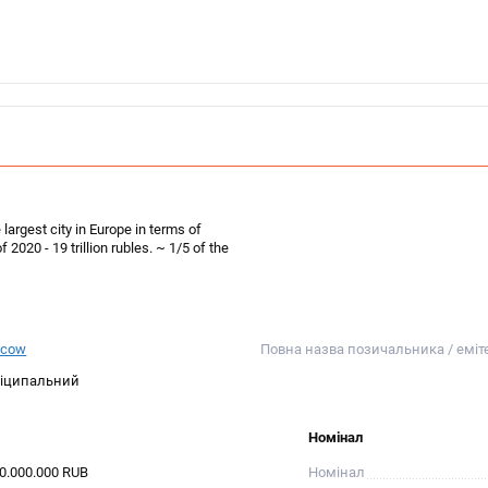
largest city in Europe in terms of
 2020 - 19 trillion rubles. ~ 1/5 of the
cow
Повна назва позичальника / еміт
іципальний
Номінал
00.000.000 RUB
Номінал