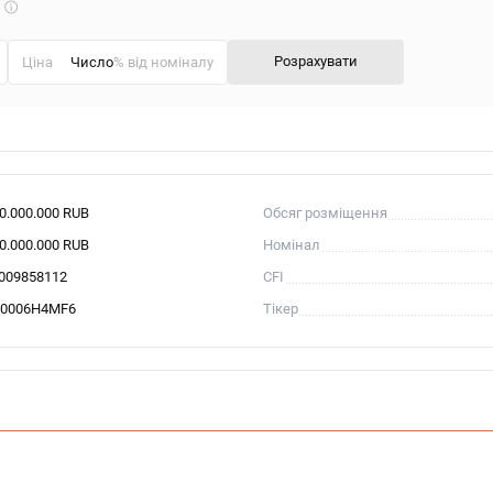
Що
таке
калькулятор?
Розрахувати
Ціна
% від номіналу
00.000.000 RUB
Обсяг розміщення
00.000.000 RUB
Номінал
009858112
CFI
0006H4MF6
Тікер