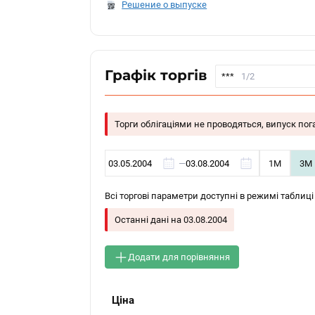
Решение о выпуске
Графік торгів
***
1/2
Торги облігаціями не проводяться, випуск по
—
1М
3М
Всі торгові параметри доступні в режимі таблиці
Останні дані на
03.08.2004
Додати для порівняння
Ціна