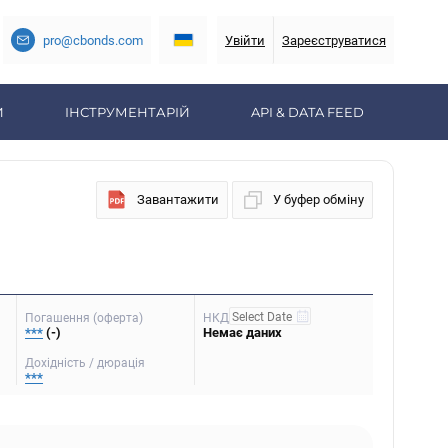
pro@cbonds.com
Увійти
Зареєструватися
И
ІНСТРУМЕНТАРІЙ
API & DATA FEED
Завантажити
У буфер обміну
Погашення (оферта)
НКД
***
(-)
Немає даних
Дохідність / дюрація
***