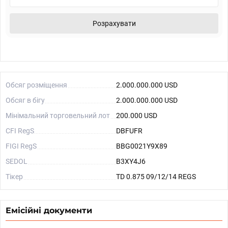
Розрахувати
Обсяг розміщення
2.000.000.000 USD
Обсяг в бігу
2.000.000.000 USD
Мінімальний торговельний лот
200.000 USD
CFI RegS
DBFUFR
FIGI RegS
BBG0021Y9X89
SEDOL
B3XY4J6
Тікер
TD 0.875 09/12/14 REGS
Емісійні документи