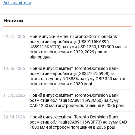
Вся аналітика
Новини
22.07.2026
Нові випуски: емітент Toronto-Dominion Bank
розмістив єврооблігації (US89115KAS96,
US89115KAT79) на суми USD 1250, USD 300 млн зі
строком погашення в 2029, 2029 роках
відповідно.
12.06.2026
Новий випуск: емітент Toronto-Dominion Bank
розмістив єврооблігації (XS3410755998) зі
ставкою купону 5.1383% на суму GBP 350 млн зі
строком погашення в 2030 році
11.06.2026
Новий випуск: емітент Toronto-Dominion Bank
розмістив облігації (CA89116WJM60) на суму
CAD 1250 млн зі строком погашення в 2086 році
29.04.2026
Новий випуск: емітент Toronto-Dominion Bank
розмістив облігації (CA89116WDF73) на суму CAD
1000 млн зі строком погашення в 2036 році