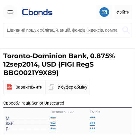
Увійти
Toronto-Dominion Bank, 0.875%
12sep2014, USD (FIGI RegS
BBG0021Y9X89)
Завантажити
У буфер обміну
Єврооблігації, Senior Unsecured
Позичальник
Емісія
M
***
***
S&P
***
***
F
***
***