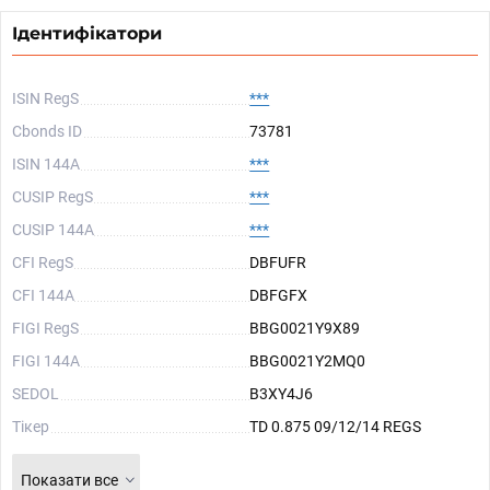
Ідентифікатори
ISIN RegS
***
Cbonds ID
73781
ISIN 144A
***
CUSIP RegS
***
CUSIP 144A
***
CFI RegS
DBFUFR
CFI 144A
DBFGFX
FIGI RegS
BBG0021Y9X89
FIGI 144A
BBG0021Y2MQ0
SEDOL
B3XY4J6
Тікер
TD 0.875 09/12/14 REGS
Показати все