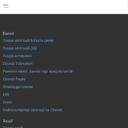
***
Емісії
Пошук облігацій & Карти ринку
Пошук облігацій (ШІ)
Пошук котировок
Cbonds Estimation
Ренкінги інвест. банків і юр. консультантів
Cbonds Pages
Ломбардні списки
ESG
Сукук
Найпопулярніші облігації на Cbonds
Акції
Пошук акцій