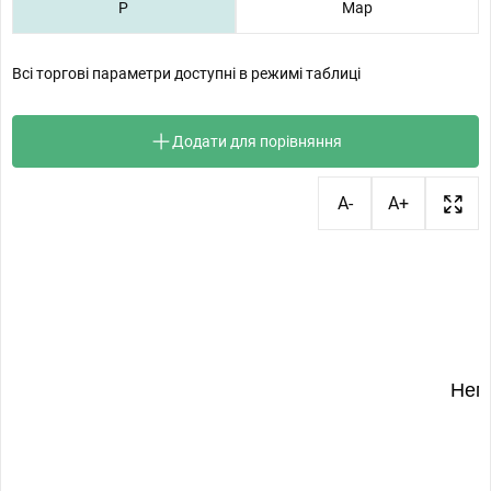
P
Map
Всі торгові параметри доступні в режимі таблиці
Додати для порівняння
A-
A+
Нем