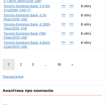
5.1383% 28nov2030, GBP
Toronto-Dominion Bank, 5.918%
***
***
В обігу
31jul2086, CAD (7)
Toronto-Dominion Bank, 4.5%
***
***
В обігу
30apr2030, USD
Toronto-Dominion Bank, 4.208%
***
***
В обігу
16jun2036, CAD
Toronto-Dominion Bank, FRN
***
***
В обігу
23apr2029, USD
Toronto-Dominion Bank, 4.866%
***
***
В обігу
22apr2033, USD
1
2
3
...
50
»
Показати все
Аналітика про компанію