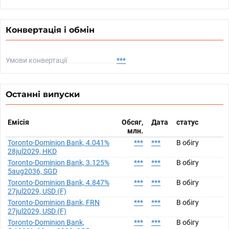
Конвертація і обмін
Умови конвертації
***
Останні випуски
Емісія
Обсяг,
Дата
статус
млн.
Toronto-Dominion Bank, 4.041%
***
***
В обігу
28jul2029, HKD
Toronto-Dominion Bank, 3.125%
***
***
В обігу
5aug2036, SGD
Toronto-Dominion Bank, 4.847%
***
***
В обігу
27jul2029, USD (F)
Toronto-Dominion Bank, FRN
***
***
В обігу
27jul2029, USD (F)
Toronto-Dominion Bank,
***
***
В обігу