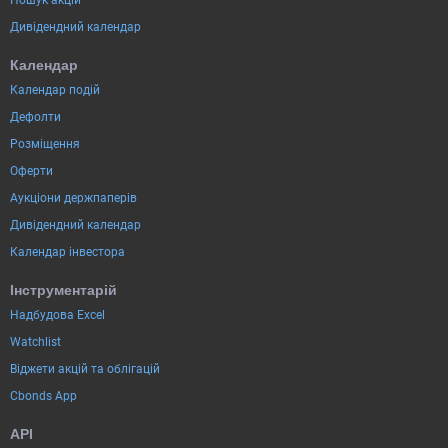
Дивідендний календар
Календар
Календар подій
Дефолти
Розміщення
Оферти
Аукціони держпаперів
Дивідендний календар
Календар інвестора
Інструментарій
Надбудова Excel
Watchlist
Віджети акцій та облігацій
Cbonds App
API