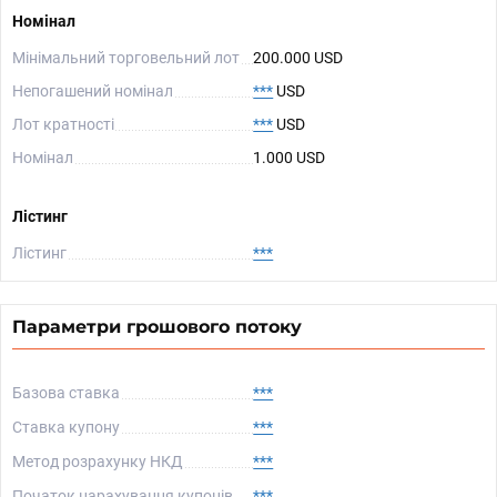
Номінал
Мінімальний торговельний лот
200.000 USD
Непогашений номінал
***
USD
Лот кратності
***
USD
Номінал
1.000 USD
Лістинг
Лістинг
***
Параметри грошового потоку
Базова ставка
***
Ставка купону
***
Метод розрахунку НКД
***
Початок нарахування купонів
***