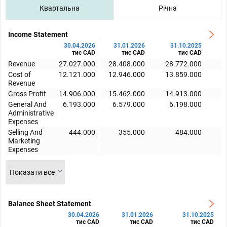
Квартальна
Річна
Income Statement
30.04.2026
31.01.2026
31.10.2025
тис CAD
тис CAD
тис CAD
Revenue
27.027.000
28.408.000
28.772.000
2
Cost of
12.121.000
12.946.000
13.859.000
1
Revenue
Gross Profit
14.906.000
15.462.000
14.913.000
1
General And
6.193.000
6.579.000
6.198.000
Administrative
Expenses
Selling And
444.000
355.000
484.000
Marketing
Expenses
Показати все
Balance Sheet Statement
30.04.2026
31.01.2026
31.10.2025
тис CAD
тис CAD
тис CAD