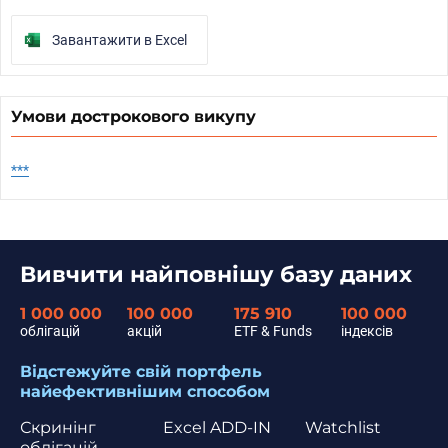
Завантажити в Excel
Умови дострокового викупу
***
Вивчити найповнішу базу даних
1 000 000
100 000
175 910
100 000
облігацій
акцій
ETF & Funds
індексів
Відстежуйте свій портфель
найефективнішим способом
Скринінг
Excel ADD-IN
Watchlist
облігацій