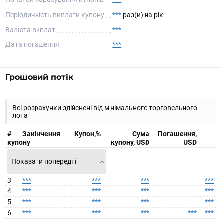
Періодичність виплати купону
***
раз(и) на рік
Валюта виплат
***
Дата погашення
***
Грошовий потік
Всі розрахунки здійснені від мінімального торговельного
лота
#
Закінчення
Купон,%
Сума
Погашення,
купону
купону, USD
USD
Показати попередні
3
***
***
***
***
4
***
***
***
***
5
***
***
***
***
6
***
***
***
***
***