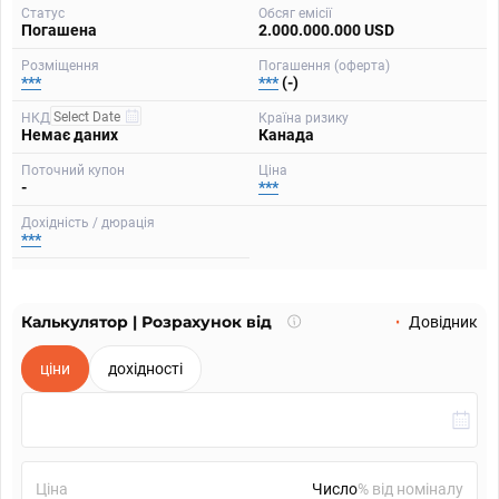
Статус
Обсяг емісії
Погашена
2.000.000.000 USD
Розміщення
Погашення (оферта)
***
***
(-)
НКД
Країна ризику
Немає даних
Канада
Поточний купон
Ціна
-
***
Дохідність / дюрація
***
Калькулятор | Розрахунок від
Що
Довідник
таке
калькулятор?
ціни
дохідності
Ціна
% від номіналу