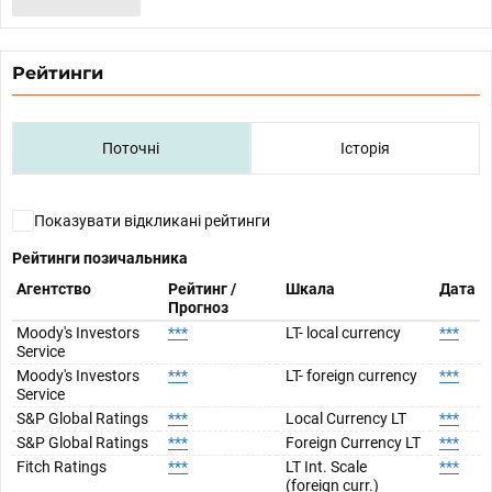
Рейтинги
Поточні
Історія
Показувати відкликані рейтинги
Рейтинги позичальника
Агентство
Рейтинг /
Шкала
Дата
Прогноз
Moody's Investors
***
LT- local currency
***
Service
Moody's Investors
***
LT- foreign currency
***
Service
S&P Global Ratings
***
Local Currency LT
***
S&P Global Ratings
***
Foreign Currency LT
***
Fitch Ratings
***
LT Int. Scale
***
(foreign curr.)