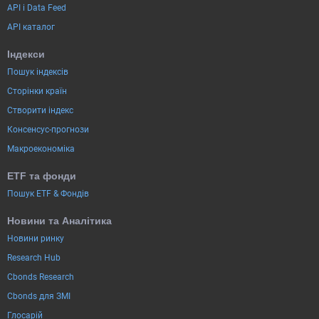
API і Data Feed
API каталог
Індекси
Пошук індексів
Сторінки країн
Створити індекс
Консенсус-прогнози
Макроекономіка
ETF та фонди
Пошук ETF & Фондів
Новини та Аналітика
Новини ринку
Research Hub
Cbonds Research
Cbonds для ЗМІ
Глосарій