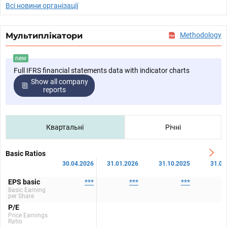
Всі новини організації
Мультиплікатори
Methodology
new
Full IFRS financial statements data with indicator charts
Show all company
reports
Квартальні
Річні
Basic Ratios
30.04.2026
31.01.2026
31.10.2025
31.07
EPS basic
***
***
***
Basic Earning
per Share
P/E
Price Earnings
Ratio