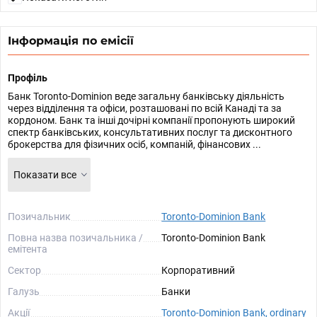
Інформація по емісії
Профіль
Банк Toronto-Dominion веде загальну банківську діяльність
через відділення та офіси, розташовані по всій Канаді та за
кордоном. Банк та інші дочірні компанії пропонують широкий
спектр банківських, консультативних послуг та дисконтного
брокерства для фізичних осіб, компаній, фінансових ...
Показати все
Позичальник
Toronto-Dominion Bank
Повна назва позичальника /
Toronto-Dominion Bank
емітента
Сектор
Корпоративний
Галузь
Банки
Акції
Toronto-Dominion Bank, ordinary