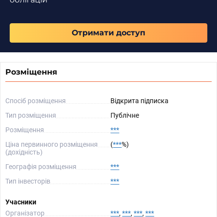
Отримати доступ
Розміщення
Спосіб розміщення
Відкрита підписка
Тип розміщення
Публічне
Розміщення
***
Ціна первинного розміщення
(
***
%)
(дохідність)
Географія розміщення
***
Тип інвесторів
***
Учасники
Організатор
***
,
***
,
***
,
***