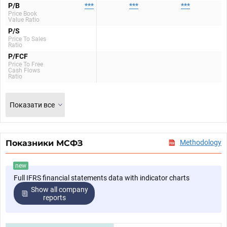
P/B
***
***
***
Price Book
Value Ratio
P/S
Price To Sales
Ratio
P/FCF
Price To Free
Cash Flows
Ratio
Показати все
Показники МСФЗ
Methodology
new
Full IFRS financial statements data with indicator charts
Show all company
reports