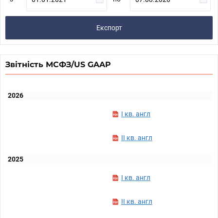
Експорт
Звітність МСФЗ/US GAAP
2026
I кв. англ
II кв. англ
2025
I кв. англ
II кв. англ