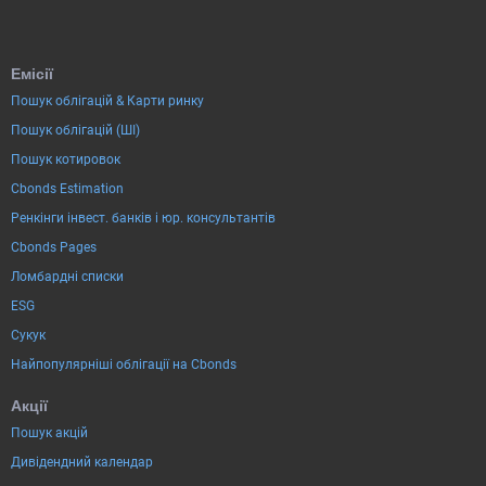
Емісії
Пошук облігацій & Карти ринку
Пошук облігацій (ШІ)
Пошук котировок
Cbonds Estimation
Ренкінги інвест. банків і юр. консультантів
Cbonds Pages
Ломбардні списки
ESG
Сукук
Найпопулярніші облігації на Cbonds
Акції
Пошук акцій
Дивідендний календар