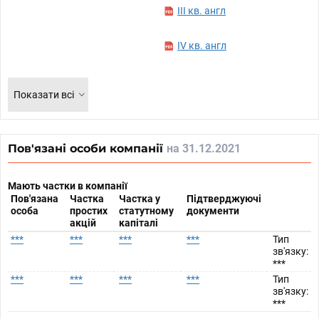
III кв. англ
IV кв. англ
Показати всі
Пов'язані особи компанії
на 31.12.2021
Мають частки в компанії
Пов'язана
Частка
Частка у
Підтверджуючі
особа
простих
статутному
документи
акцій
капіталі
***
***
***
***
Тип
зв'язку:
***
***
***
***
***
Тип
зв'язку:
***