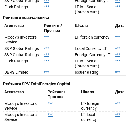
S&P Global Ratings
***
Foreign Currency LT
***
Fitch Ratings
***
LT Int. Scale
***
(foreign curr.)
Рейтинги позичальника
Агентство
Рейтинг /
Шкала
Дата
Прогноз
Moody's Investors
***
LT- foreign currency
***
Service
S&P Global Ratings
***
Local Currency LT
***
S&P Global Ratings
***
Foreign Currency LT
***
Fitch Ratings
***
LT Int. Scale
***
(foreign curr.)
DBRS Limited
***
Issuer Rating
***
Рейтинги SPV
TotalEnergies Capital
Агентство
Рейтинг /
Шкала
Дата
Прогноз
Moody's Investors
***
LT- foreign
***
Service
currency
Moody's Investors
***
LT- local
***
Service
currency