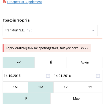
Prospectus Supplement
Графік торгів
Frankfurt S.E.
1/5
Торги облігаціями не проводяться, випуск погашений
Архів
—
1М
3М
1Y
3Y
P
Map