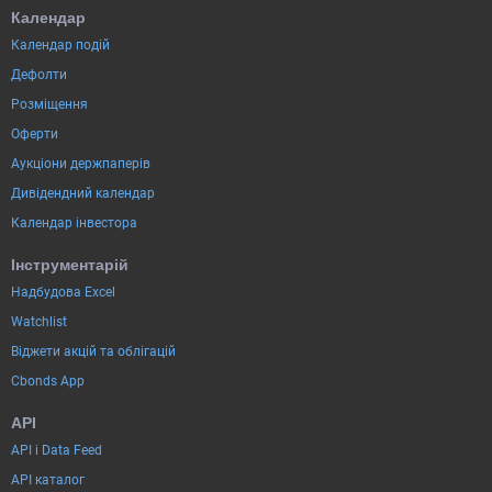
Календар
Календар подій
Дефолти
Розміщення
Оферти
Аукціони держпаперів
Дивідендний календар
Календар інвестора
Інструментарій
Надбудова Excel
Watchlist
Віджети акцій та облігацій
Cbonds App
API
API і Data Feed
API каталог