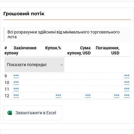
Грошовий потік
Всі розрахунки здійснені від мінімального торговельного
лота
#
Закінчення
Купон,%
Сума
Погашення,
купону
купону, USD
USD
Показати попередні
9
***
***
10
***
***
11
***
***
12
***
***
***
***
***
Завантажити в Excel