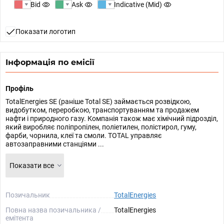
Bid
Ask
Indicative (Mid)
Показати логотип
Інформація по емісії
Профіль
TotalEnergies SE (раніше Total SE) займається розвідкою,
видобутком, переробкою, транспортуванням та продажем
нафти і природного газу. Компанія також має хімічний підрозділ,
який виробляє поліпропілен, поліетилен, полістирол, гуму,
фарби, чорнила, клеї та смоли. TOTAL управляє
автозаправними станціями ...
Показати все
Позичальник
TotalEnergies
Повна назва позичальника /
TotalEnergies
емітента