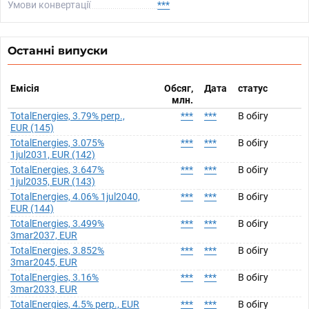
Умови конвертації
***
Останні випуски
Емісія
Обсяг,
Дата
статус
млн.
TotalEnergies, 3.79% perp.,
***
***
В обігу
EUR (145)
TotalEnergies, 3.075%
***
***
В обігу
1jul2031, EUR (142)
TotalEnergies, 3.647%
***
***
В обігу
1jul2035, EUR (143)
TotalEnergies, 4.06% 1jul2040,
***
***
В обігу
EUR (144)
TotalEnergies, 3.499%
***
***
В обігу
3mar2037, EUR
TotalEnergies, 3.852%
***
***
В обігу
3mar2045, EUR
TotalEnergies, 3.16%
***
***
В обігу
3mar2033, EUR
TotalEnergies, 4.5% perp., EUR
***
***
В обігу