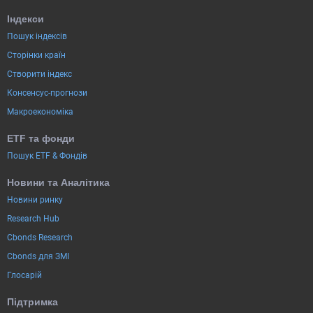
Індекси
Пошук індексів
Сторінки країн
Створити індекс
Консенсус-прогнози
Макроекономіка
ETF та фонди
Пошук ETF & Фондів
Новини та Аналітика
Новини ринку
Research Hub
Cbonds Research
Cbonds для ЗМІ
Глосарій
Підтримка