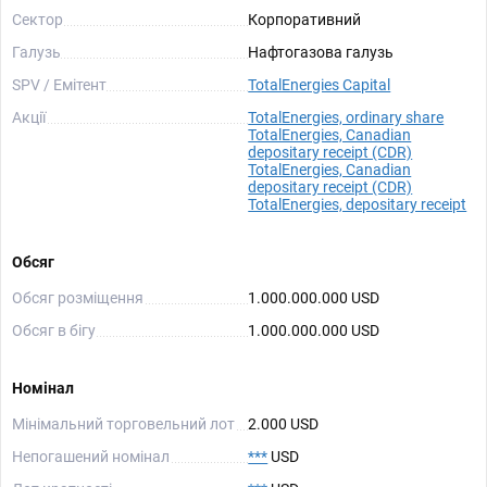
Сектор
Корпоративний
Галузь
Нафтогазова галузь
SPV / Емітент
TotalEnergies Capital
Акції
TotalEnergies, ordinary share
TotalEnergies, Canadian
depositary receipt (CDR)
TotalEnergies, Canadian
depositary receipt (CDR)
TotalEnergies, depositary receipt
Обсяг
Обсяг розміщення
1.000.000.000 USD
Обсяг в бігу
1.000.000.000 USD
Номінал
Мінімальний торговельний лот
2.000 USD
Непогашений номінал
***
USD