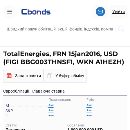
Увійти
TotalEnergies, FRN 15jan2016, USD
(FIGI BBG003THNSF1, WKN A1HEZH)
Завантажити
У буфер обміну
Єврооблігації, Плаваюча ставка
Позичальник
Емісія
M
***
***
S&P
***
***
F
***
***
Статус
Обсяг емісії
Погашена
1.000.000.000 USD