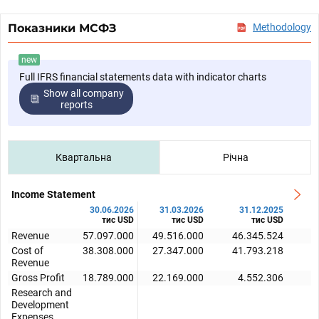
Показники МСФЗ
Methodology
new
Full IFRS financial statements data with indicator charts
Show all company
reports
Квартальна
Річна
Income Statement
30.06.2026
31.03.2026
31.12.2025
тис USD
тис USD
тис USD
Revenue
57.097.000
49.516.000
46.345.524
4
Cost of
38.308.000
27.347.000
41.793.218
3
Revenue
Gross Profit
18.789.000
22.169.000
4.552.306
Research and
Development
Expenses