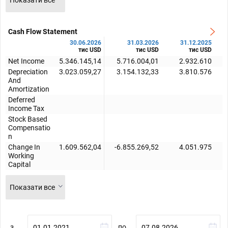
Cash Flow Statement
30.06.2026
31.03.2026
31.12.2025
тис USD
тис USD
тис USD
Net Income
5.346.145,14
5.716.004,01
2.932.610
Depreciation
3.023.059,27
3.154.132,33
3.810.576
And
Amortization
Deferred
Income Tax
Stock Based
Compensatio
n
Change In
1.609.562,04
-6.855.269,52
4.051.975
Working
Capital
Показати все
з
по