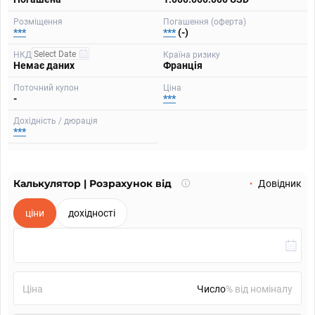
Розміщення
Погашення (оферта)
***
***
(-)
НКД
Країна ризику
Немає даних
Франція
Поточний купон
Ціна
-
***
Дохідність / дюрація
***
Калькулятор | Розрахунок від
Що
Довідник
таке
калькулятор?
ціни
дохідності
Ціна
% від номіналу