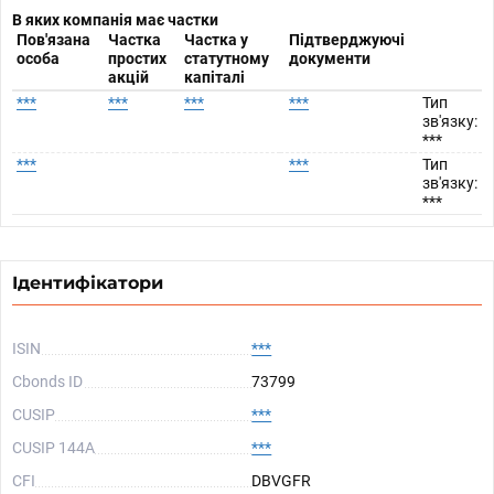
В яких компанія має частки
Пов'язана
Частка
Частка у
Підтверджуючі
особа
простих
статутному
документи
акцій
капіталі
***
***
***
***
Тип
зв'язку:
***
***
***
Тип
зв'язку:
***
Ідентифікатори
ISIN
***
Cbonds ID
73799
CUSIP
***
CUSIP 144A
***
CFI
DBVGFR