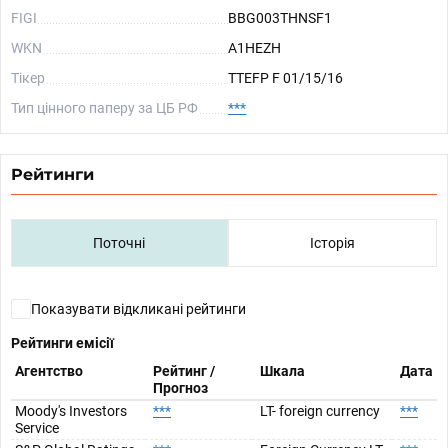
FIGI
BBG003THNSF1
WKN
A1HEZH
Тікер
TTEFP F 01/15/16
Тип цінного паперу за ЦБ РФ
***
Рейтинги
Поточні
Історія
Показувати відкликані рейтинги
Рейтинги емісії
Агентство
Рейтинг /
Шкала
Дата
Прогноз
Moody's Investors
***
LT- foreign currency
***
Service