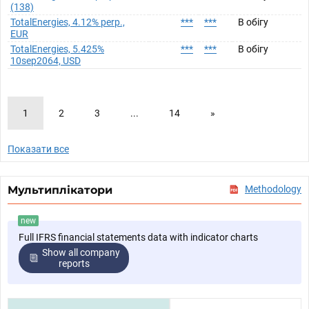
(138)
TotalEnergies, 4.12% perp.,
***
***
В обігу
EUR
TotalEnergies, 5.425%
***
***
В обігу
10sep2064, USD
1
2
3
...
14
»
Показати все
Мультиплікатори
Methodology
new
Full IFRS financial statements data with indicator charts
Show all company
reports