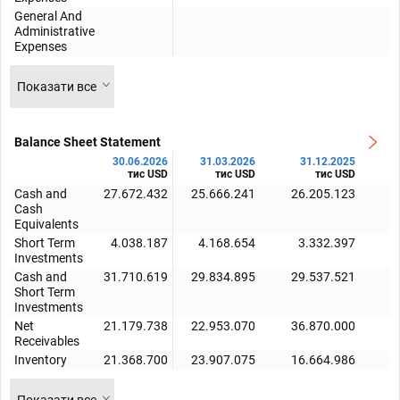
General And
Administrative
Expenses
Показати все
Balance Sheet Statement
30.06.2026
31.03.2026
31.12.2025
тис USD
тис USD
тис USD
Cash and
27.672.432
25.666.241
26.205.123
2
Cash
Equivalents
Short Term
4.038.187
4.168.654
3.332.397
Investments
Cash and
31.710.619
29.834.895
29.537.521
2
Short Term
Investments
Net
21.179.738
22.953.070
36.870.000
1
Receivables
Inventory
21.368.700
23.907.075
16.664.986
1
Показати все