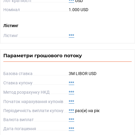
Лот кратності
***
USD
Номінал
1.000 USD
Лістинг
Лістинг
***
Параметри грошового потоку
Базова ставка
3M LIBOR USD
Ставка купону
***
Метод розрахунку НКД
***
Початок нарахування купонів
***
Періодичність виплати купону
***
раз(и) на рік
Валюта виплат
***
Дата погашення
***