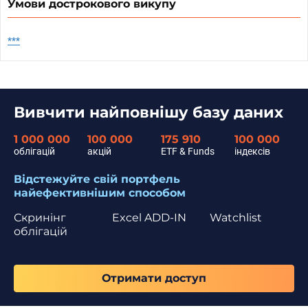
Умови дострокового викупу
***
Вивчити найповнішу базу даних
1 000 000
100 000
175 910
100 000
облігацій
акцій
ETF & Funds
індексів
Відстежуйте свій портфель
найефективнішим способом
Скринінг
Excel ADD-IN
Watchlist
облігацій
Отримати доступ