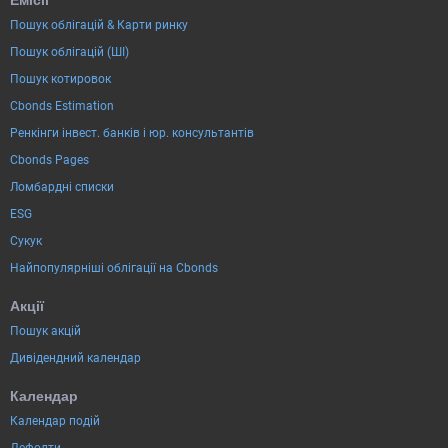
Пошук облігацій & Карти ринку
Пошук облігацій (ШІ)
Пошук котировок
Cbonds Estimation
Ренкінги інвест. банків і юр. консультантів
Cbonds Pages
Ломбардні списки
ESG
Сукук
Найпопулярніші облігації на Cbonds
Акції
Пошук акцій
Дивідендний календар
Календар
Календар подій
Дефолти