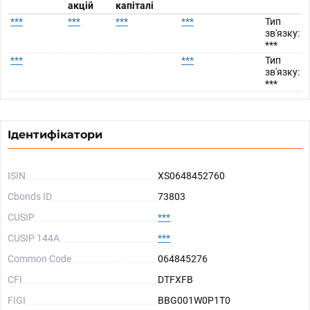
акцій
капіталі
***
***
***
***
Тип
зв'язку:
***
***
***
Тип
зв'язку:
***
Ідентифікатори
ISIN
XS0648452760
Cbonds ID
73803
CUSIP
***
CUSIP 144A
***
Common Code
064845276
CFI
DTFXFB
FIGI
BBG001W0P1T0