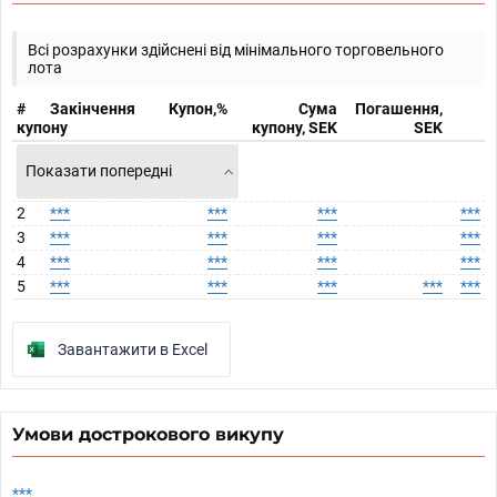
Всі розрахунки здійснені від мінімального торговельного
лота
#
Закінчення
Купон,%
Сума
Погашення,
купону
купону, SEK
SEK
Показати попередні
2
***
***
***
***
3
***
***
***
***
4
***
***
***
***
5
***
***
***
***
***
Завантажити в Excel
Умови дострокового викупу
***