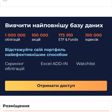
Вивчити найповнішу базу даних
1 000 000
100 000
175 910
100 000
облігацій
акцій
ETF & Funds
індексів
Відстежуйте свій портфель
найефективнішим способом
Скринінг
Excel ADD-IN
Watchlist
облігацій
Отримати доступ
Розміщення