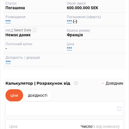
Статус
Обсяг емісії
Погашена
600.000.000 SEK
Розміщення
Погашення (оферта)
***
***
(-)
НКД
Країна ризику
Немає даних
Франція
Поточний купон
Ціна
-
***
Дохідність / дюрація
***
Калькулятор | Розрахунок від
Що
Довідник
таке
калькулятор?
ціни
дохідності
Ціна
% від номіналу