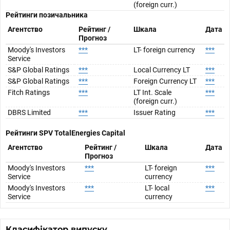
(foreign curr.)
Рейтинги позичальника
Агентство
Рейтинг /
Шкала
Дата
Прогноз
Moody's Investors
***
LT- foreign currency
***
Service
S&P Global Ratings
***
Local Currency LT
***
S&P Global Ratings
***
Foreign Currency LT
***
Fitch Ratings
***
LT Int. Scale
***
(foreign curr.)
DBRS Limited
***
Issuer Rating
***
Рейтинги SPV
TotalEnergies Capital
Агентство
Рейтинг /
Шкала
Дата
Прогноз
Moody's Investors
***
LT- foreign
***
Service
currency
Moody's Investors
***
LT- local
***
Service
currency
Класифікатор випуску