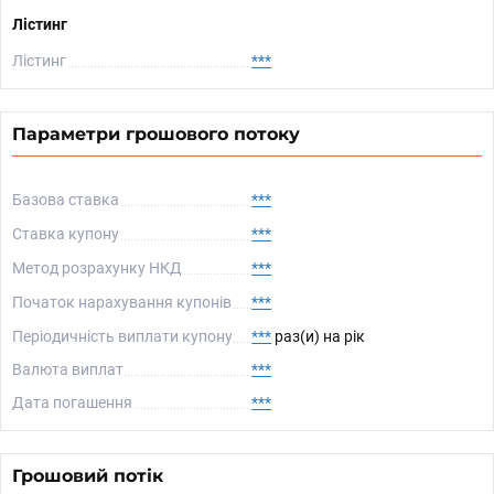
Лістинг
Лістинг
***
Параметри грошового потоку
Базова ставка
***
Ставка купону
***
Метод розрахунку НКД
***
Початок нарахування купонів
***
Періодичність виплати купону
***
раз(и) на рік
Валюта виплат
***
Дата погашення
***
Грошовий потік