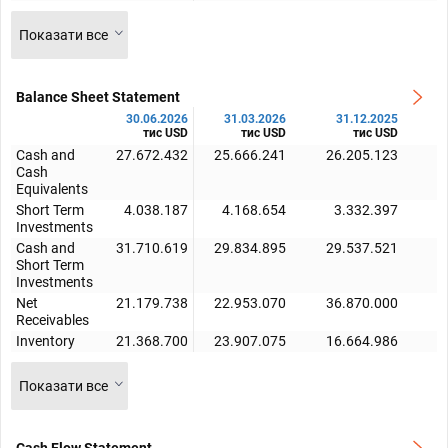
Показати все
Balance Sheet Statement
30.06.2026
31.03.2026
31.12.2025
тис USD
тис USD
тис USD
Cash and
27.672.432
25.666.241
26.205.123
2
Cash
Equivalents
Short Term
4.038.187
4.168.654
3.332.397
Investments
Cash and
31.710.619
29.834.895
29.537.521
2
Short Term
Investments
Net
21.179.738
22.953.070
36.870.000
1
Receivables
Inventory
21.368.700
23.907.075
16.664.986
1
Показати все
Cash Flow Statement