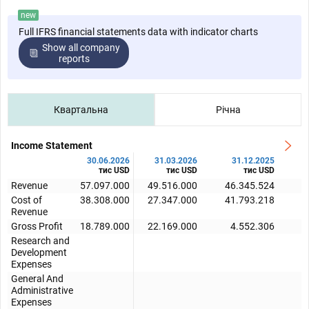
new
Full IFRS financial statements data with indicator charts
Show all company
reports
Квартальна
Річна
Income Statement
30.06.2026
31.03.2026
31.12.2025
тис USD
тис USD
тис USD
Revenue
57.097.000
49.516.000
46.345.524
4
Cost of
38.308.000
27.347.000
41.793.218
3
Revenue
Gross Profit
18.789.000
22.169.000
4.552.306
Research and
Development
Expenses
General And
Administrative
Expenses