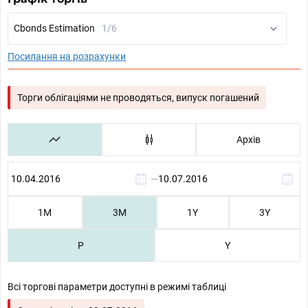
Cbonds Estimation
1/6
Посилання на розрахунки
Торги облігаціями не проводяться, випуск погашений
Архів
—
1М
3М
1Y
3Y
P
Y
Всі торгові параметри доступні в режимі таблиці