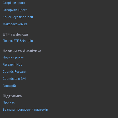
Сторінки країн
Створити індекс
Консенсус-прогнози
Макроекономіка
ETF та фонди
Пошук ETF & Фондів
Новини та Аналітика
Новини ринку
Research Hub
Cbonds Research
Cbonds для ЗМІ
Глосарій
Підтримка
Про нас
Безпека проведення платежів