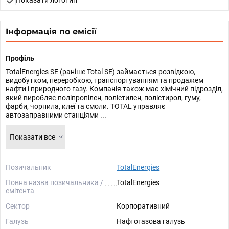
Показати логотип
Інформація по емісії
Профіль
TotalEnergies SE (раніше Total SE) займається розвідкою,
видобутком, переробкою, транспортуванням та продажем
нафти і природного газу. Компанія також має хімічний підрозділ,
який виробляє поліпропілен, поліетилен, полістирол, гуму,
фарби, чорнила, клеї та смоли. TOTAL управляє
автозаправними станціями ...
Показати все
Позичальник
TotalEnergies
Повна назва позичальника /
TotalEnergies
емітента
Сектор
Корпоративний
Галузь
Нафтогазова галузь