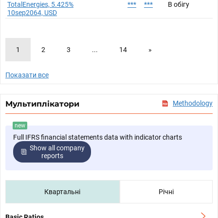
TotalEnergies, 5.425%
***
***
В обігу
10sep2064, USD
1
2
3
...
14
»
Показати все
Мультиплікатори
Methodology
new
Full IFRS financial statements data with indicator charts
Show all company
reports
Квартальні
Річні
Basic Ratios