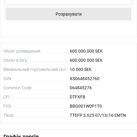
Розрахувати
Обсяг розміщення
600.000.000 SEK
Обсяг в бігу
600.000.000 SEK
Мінімальний торговельний лот
10.000 SEK
ISIN
XS0648452760
Common Code
064845276
CFI
DTFXFB
FIGI
BBG001W0P1T0
Тікер
TTEFP 3.625 07/13/16 EMTN
Графік торгів