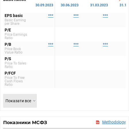
30.09.2023
30.06.2023
31.03.2023
31.12
EPS basic
***
***
***
Basic Earning
per Share
P/E
Price Earnings
Ratio
P/B
***
***
***
Price Book
Value Ratio
P/S
Price To Sales
Ratio
P/FCF
Price To Free
Cash Flows
Ratio
Показати все
Показники МСФЗ
Methodology