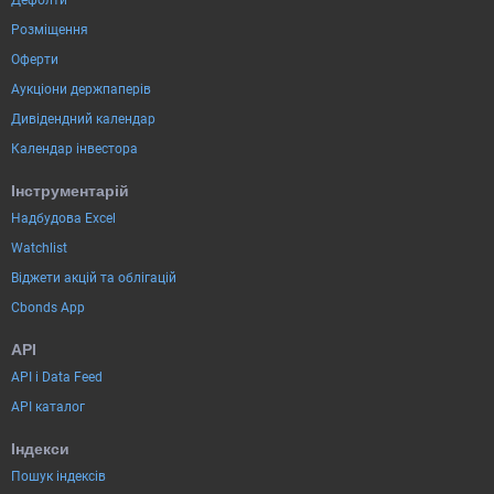
Розміщення
Оферти
Аукціони держпаперів
Дивідендний календар
Календар інвестора
Інструментарій
Надбудова Excel
Watchlist
Віджети акцій та облігацій
Cbonds App
API
API і Data Feed
API каталог
Індекси
Пошук індексів