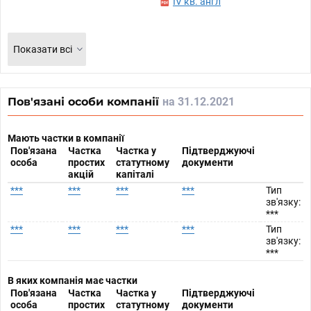
IV кв. англ
Показати всі
Пов'язані особи компанії
на 31.12.2021
Мають частки в компанії
Пов'язана
Частка
Частка у
Підтверджуючі
особа
простих
статутному
документи
акцій
капіталі
***
***
***
***
Тип
зв'язку:
***
***
***
***
***
Тип
зв'язку:
***
В яких компанія має частки
Пов'язана
Частка
Частка у
Підтверджуючі
особа
простих
статутному
документи