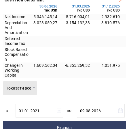
30.06.2026
31.03.2026
31.12.2025
тис USD
тис USD
тис USD
Net Income
5.346.145,14
5.716.004,01
2.932.610
Depreciation
3.023.059,27
3.154.132,33
3.810.576
And
Amortization
Deferred
Income Tax
Stock Based
Compensatio
n
Change In
1.609.562,04
-6.855.269,52
4.051.975
Working
Capital
Показати все
з
по
Експорт