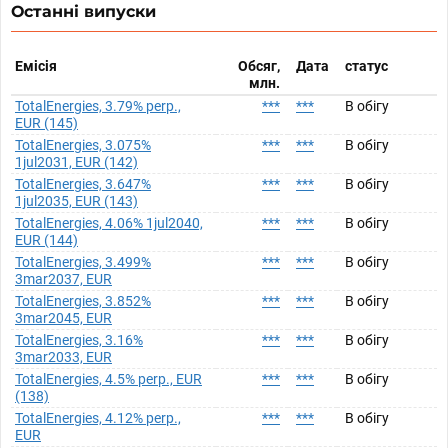
Останні випуски
Емісія
Обсяг,
Дата
статус
млн.
TotalEnergies, 3.79% perp.,
***
***
В обігу
EUR (145)
TotalEnergies, 3.075%
***
***
В обігу
1jul2031, EUR (142)
TotalEnergies, 3.647%
***
***
В обігу
1jul2035, EUR (143)
TotalEnergies, 4.06% 1jul2040,
***
***
В обігу
EUR (144)
TotalEnergies, 3.499%
***
***
В обігу
3mar2037, EUR
TotalEnergies, 3.852%
***
***
В обігу
3mar2045, EUR
TotalEnergies, 3.16%
***
***
В обігу
3mar2033, EUR
TotalEnergies, 4.5% perp., EUR
***
***
В обігу
(138)
TotalEnergies, 4.12% perp.,
***
***
В обігу
EUR