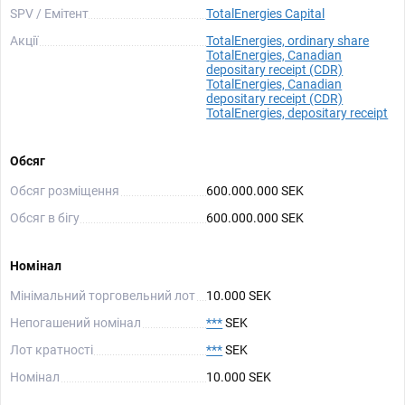
SPV / Емітент
TotalEnergies Capital
Акції
TotalEnergies, ordinary share
TotalEnergies, Canadian
depositary receipt (CDR)
TotalEnergies, Canadian
depositary receipt (CDR)
TotalEnergies, depositary receipt
Обсяг
Обсяг розміщення
600.000.000 SEK
Обсяг в бігу
600.000.000 SEK
Номінал
Мінімальний торговельний лот
10.000 SEK
Непогашений номінал
***
SEK
Лот кратності
***
SEK
Номінал
10.000 SEK