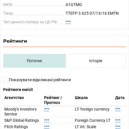
WKN
A1GTMG
Тікер
TTEFP 3.625 07/13/16 EMTN
Тип цінного паперу за ЦБ РФ
***
Рейтинги
Поточні
Історія
Показувати відкликані рейтинги
Рейтинги емісії
Агентство
Рейтинг /
Шкала
Дата
Прогноз
Moody's Investors
***
LT- foreign currency
***
Service
S&P Global Ratings
***
Foreign Currency LT
***
Fitch Ratings
***
LT Int. Scale
***