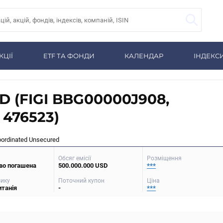
КЦІЇ
ETF ТА ФОНДИ
КАЛЕНДАР
ІНДЕКС
SD (FIGI BBG00000J908,
 476523)
bordinated Unsecured
Обсяг емісії
Розміщення
во погашена
500.000.000 USD
***
зику
Поточний купон
Ціна
итанія
-
***