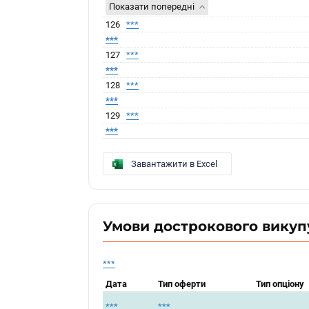
Показати попередні
126
***
***
127
***
***
128
***
***
129
***
***
Завантажити в Excel
Умови дострокового викуп
***
Дата
Тип оферти
Тип опціону
***
***