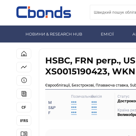
НОВИНИ & RESEARCH HUB
ЕМІСІЇ
А
HSBC, FRN perp., U
XS0015190423, WKN
Єврооблігації, Безстрокові, Плаваюча ставка, Su
Статус
Позичальник
Емісія
Достроко
M
***
***
CF
S&P
***
***
Країна ри
F
***
***
Великобр
IFRS