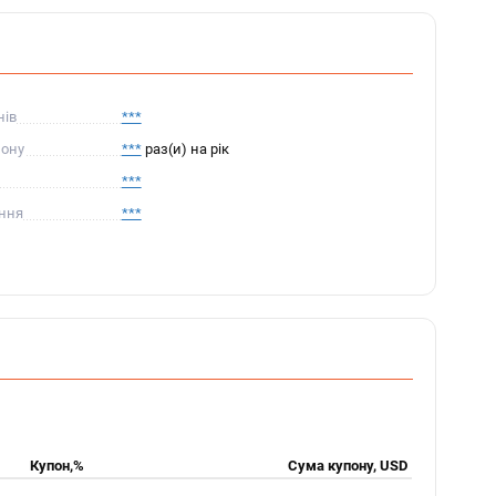
нів
***
пону
***
раз(и) на рік
***
ення
***
Купон,%
Сума купону, USD