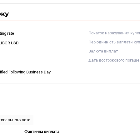
оку
Початок нарахування купо
ting rate
Періодичність виплати ку
LIBOR USD
Валюта виплат
Дата дострокового погаш
fied Following Business Day
рговельного лота
Фактична виплата