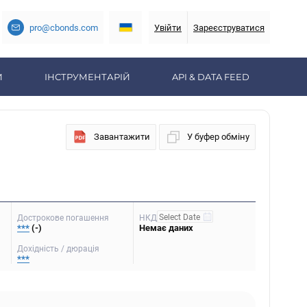
pro@cbonds.com
Увійти
Зареєструватися
И
ІНСТРУМЕНТАРІЙ
API & DATA FEED
Завантажити
У буфер обміну
Дострокове погашення
НКД
***
(-)
Немає даних
Дохідність / дюрація
***