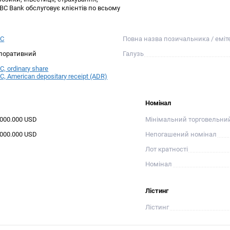
BC Bank обслуговує клієнтів по всьому
BC
Повна назва позичальника / еміт
поративний
Галузь
, ordinary share
, American depositary receipt (ADR)
Номінал
.000.000 USD
Мінімальний торговельни
.000.000 USD
Непогашений номінал
Лот кратності
Номінал
Лістинг
Лістинг