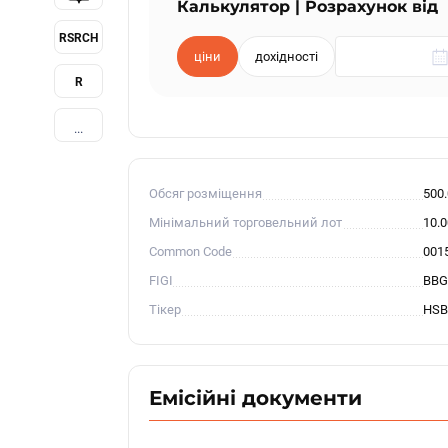
Калькулятор | Розрахунок від
RSRCH
ціни
дохідності
R
...
Обсяг розміщення
500
Мінімальний торговельний лот
10.
Common Code
001
FIGI
BBG
Тікер
HSB
Емісійні документи