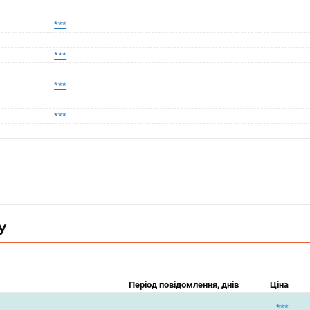
***
***
***
***
у
Період повідомлення, днів
Ціна
***