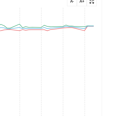
A-
A+