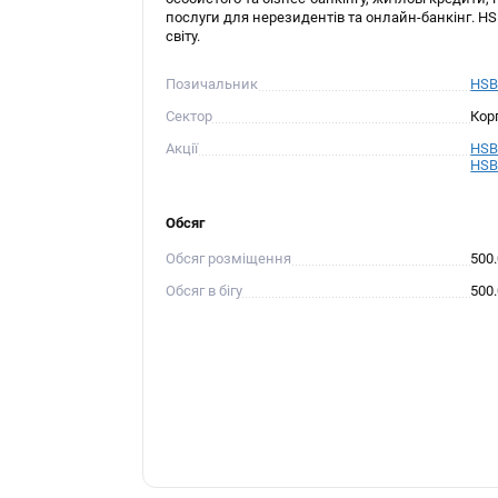
послуги для нерезидентів та онлайн-банкінг. HS
світу.
Позичальник
HS
Сектор
Кор
Акції
HSBC
HSBC
Обсяг
Обсяг розміщення
500
Обсяг в бігу
500