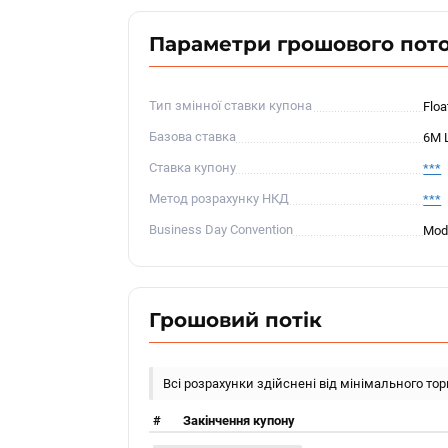
Параметри грошового пот
Тип змінної ставки купона
Floa
Базова ставка
6M 
Ставка купону
***
Метод розрахунку НКД
***
Business Day Convention
Modi
Грошовий потік
Всі розрахунки здійснені від мінімального то
#
Закінчення купону