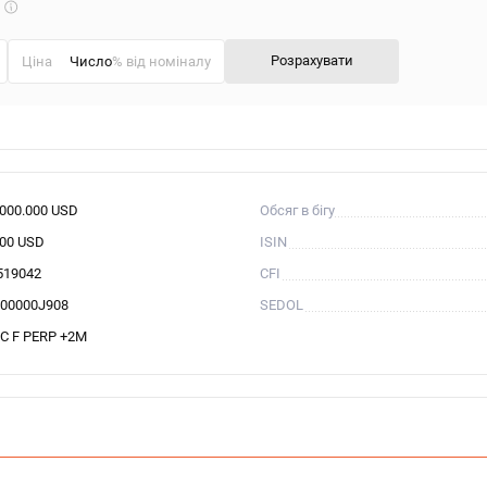
Що
таке
калькулятор?
Розрахувати
Ціна
% від номіналу
.000.000 USD
Обсяг в бігу
000 USD
ISIN
519042
CFI
00000J908
SEDOL
C F PERP +2M