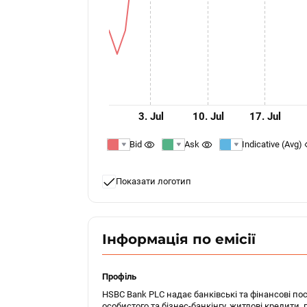
3. Jul
10. Jul
17. Jul
Bid
Ask
Indicative (Avg)
Показати логотип
Інформація по емісії
Профіль
HSBC Bank PLC надає банківські та фінансові по
особистого та бізнес-банкінгу, житлові кредити, 