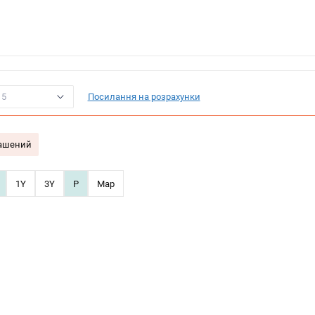
15
Посилання на розрахунки
гашений
1Y
3Y
P
Map