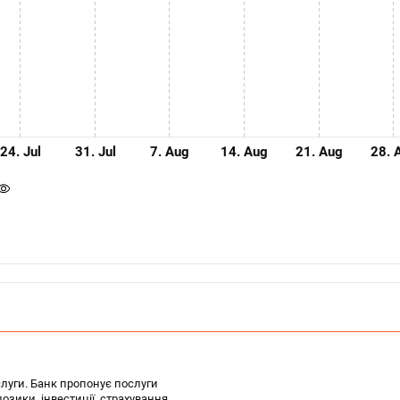
24. Jul
31. Jul
7. Aug
14. Aug
21. Aug
28. 
слуги. Банк пропонує послуги
позики, інвестиції, страхування,