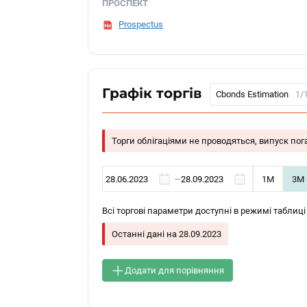
ПРОСПЕКТ
Prospectus
Графік торгів
Cbonds Estimation
1/
Торги облігаціями не проводяться, випуск по
—
1М
3М
Всі торгові параметри доступні в режимі таблиці
Останні дані на
28.09.2023
Додати для порівняння