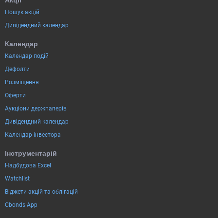
Пошук акцій
Дивідендний календар
Календар
Календар подій
Дефолти
Розміщення
Оферти
Аукціони держпаперів
Дивідендний календар
Календар інвестора
Інструментарій
Надбудова Excel
Watchlist
Віджети акцій та облігацій
Cbonds App