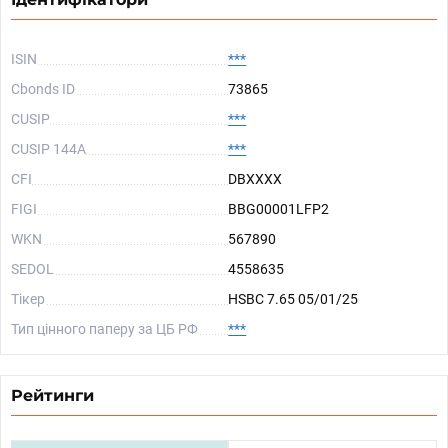
ISIN
***
Cbonds ID
73865
CUSIP
***
CUSIP 144A
***
CFI
DBXXXX
FIGI
BBG00001LFP2
WKN
567890
SEDOL
4558635
Тікер
HSBC 7.65 05/01/25
Тип цінного паперу за ЦБ РФ
***
Рейтинги