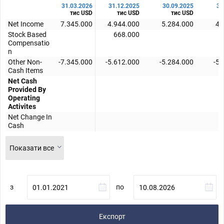
31.03.2026
31.12.2025
30.09.2025
30
тис USD
тис USD
тис USD
Net Income
7.345.000
4.944.000
5.284.000
4.
Stock Based
668.000
Compensatio
n
Other Non-
-7.345.000
-5.612.000
-5.284.000
-5.
Cash Items
Net Cash
Provided By
Operating
Activites
Net Change In
Cash
Показати все
з
по
Експорт