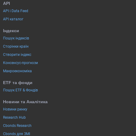
API
API і Data Feed
API каталог
Індекси
Пошук індексів
Сторінки країн
Створити індекс
Консенсус-прогнози
Макроекономіка
ETF та фонди
Пошук ETF & Фондів
Новини та Аналітика
Новини ринку
Research Hub
Cbonds Research
Cbonds для ЗМІ