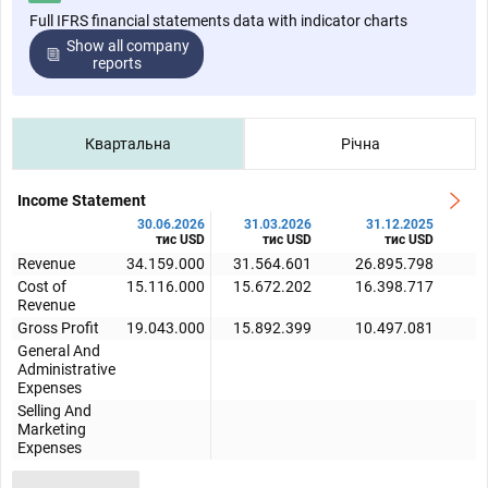
Full IFRS financial statements data with indicator charts
Show all company
reports
Квартальна
Річна
Income Statement
30.06.2026
31.03.2026
31.12.2025
тис USD
тис USD
тис USD
Revenue
34.159.000
31.564.601
26.895.798
3
Cost of
15.116.000
15.672.202
16.398.717
1
Revenue
Gross Profit
19.043.000
15.892.399
10.497.081
1
General And
Administrative
Expenses
Selling And
Marketing
Expenses