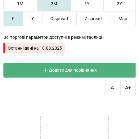
1М
3М
1Y
3Y
P
Y
G-spread
Z-spread
Map
Всі торгові параметри доступні в режимі таблиці
Останні дані на
18.03.2025
Додати для порівняння
A-
A+