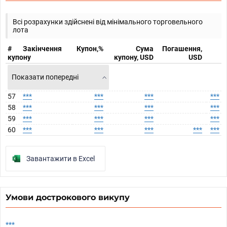
Всі розрахунки здійснені від мінімального торговельного
лота
#
Закінчення
Купон,%
Сума
Погашення,
купону
купону, USD
USD
Показати попередні
57
***
***
***
***
58
***
***
***
***
59
***
***
***
***
60
***
***
***
***
***
Завантажити в Excel
Умови дострокового викупу
***