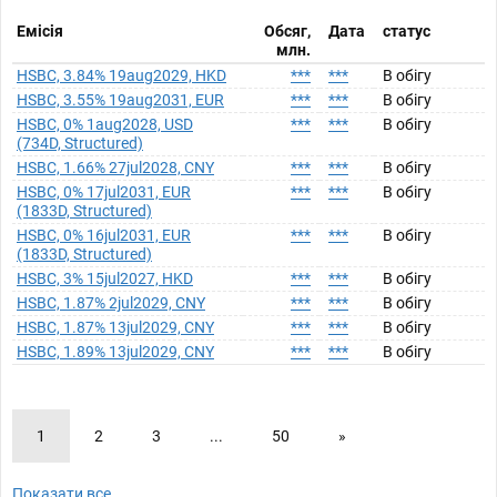
Емісія
Обсяг,
Дата
статус
млн.
HSBC, 3.84% 19aug2029, HKD
***
***
В обігу
HSBC, 3.55% 19aug2031, EUR
***
***
В обігу
HSBC, 0% 1aug2028, USD
***
***
В обігу
(734D, Structured)
HSBC, 1.66% 27jul2028, CNY
***
***
В обігу
HSBC, 0% 17jul2031, EUR
***
***
В обігу
(1833D, Structured)
HSBC, 0% 16jul2031, EUR
***
***
В обігу
(1833D, Structured)
HSBC, 3% 15jul2027, HKD
***
***
В обігу
HSBC, 1.87% 2jul2029, CNY
***
***
В обігу
HSBC, 1.87% 13jul2029, CNY
***
***
В обігу
HSBC, 1.89% 13jul2029, CNY
***
***
В обігу
1
2
3
...
50
»
Показати все