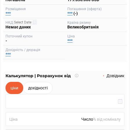
Розміщення
Погашення (оферта)
***
***
(-)
НКД
Країна ризику
Немає даних
Великобританія
Поточний купон
Ціна
-
***
Дохідність / дюрація
***
Калькулятор | Розрахунок від
Що
Довідник
таке
калькулятор?
ціни
дохідності
Ціна
% від номіналу