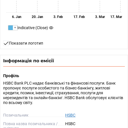
6. Jan
20. Jan
3. Feb
17. Feb
3. Mar
17. Mar
Indicative (Close)
Показати логотип
Інформація по емісії
Профіль
HSBC Bank PLC надає банківські та фінансові послуги. Банк
пропонує послуги особистого та бізнес-банкінгу, житлові
кредити, позики, інвестиції, страхування, послуги для
нерезидентів та онлайн-банкінг. HSBC Bank обслуговує клієнтів
по всьому світу.
Позичальник
HSBC
Повна назва позичальника /
HSBC