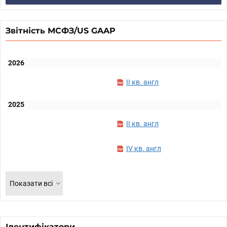
Звітність МСФЗ/US GAAP
2026
II кв. англ
2025
II кв. англ
IV кв. англ
Показати всі
Ідентифікатори