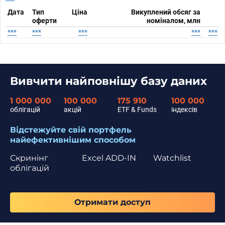
Дата
Тип
Ціна
Викуплений обсяг за
оферти
номіналом, млн
***
***
***
***
***
Вивчити найповнішу базу даних
1 000 000
100 000
175 910
100 000
облігацій
акцій
ETF & Funds
індексів
Відстежуйте свій портфель
найефективнішим способом
Скринінг
Excel ADD-IN
Watchlist
облігацій
Отримати доступ