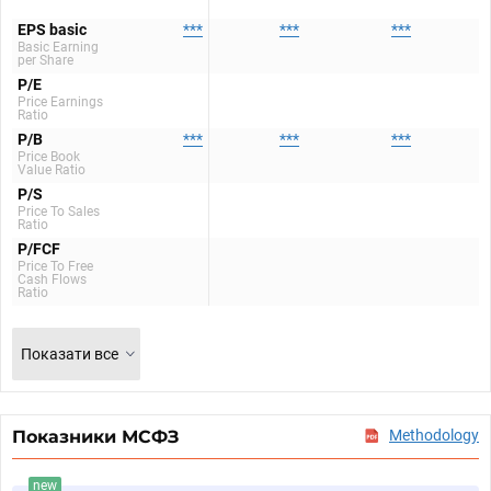
EPS basic
***
***
***
Basic Earning
per Share
P/E
Price Earnings
Ratio
P/B
***
***
***
Price Book
Value Ratio
P/S
Price To Sales
Ratio
P/FCF
Price To Free
Cash Flows
Ratio
Показати все
Показники МСФЗ
Methodology
new