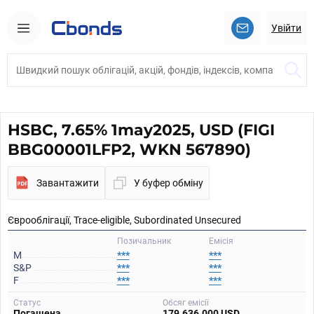
Увійти
HSBC, 7.65% 1may2025, USD (FIGI
BBG00001LFP2, WKN 567890)
Завантажити
У буфер обміну
Єврооблігації, Trace-eligible, Subordinated Unsecured
Позичальник
Емісія
M
***
***
S&P
***
***
F
***
***
Статус
Обсяг емісії
Погашена
179.636.000 USD