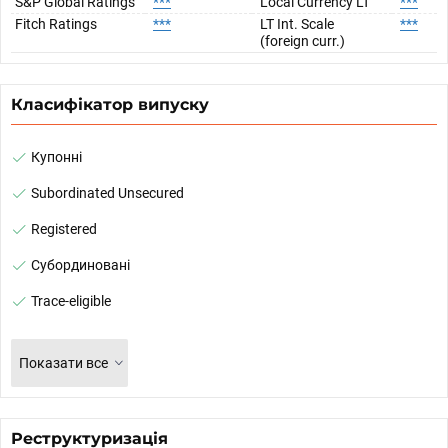
S&P Global Ratings
***
Local Currency LT
***
Fitch Ratings
***
LT Int. Scale
***
(foreign curr.)
Класифікатор випуску
Купонні
Subordinated Unsecured
Registered
Субординовані
Trace-eligible
Показати все
Реструктуризація