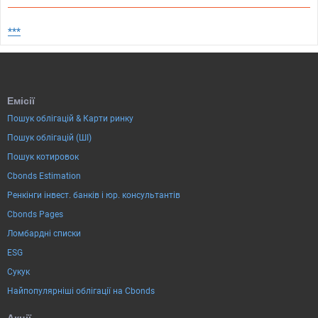
***
Емісії
Пошук облігацій & Карти ринку
Пошук облігацій (ШІ)
Пошук котировок
Cbonds Estimation
Ренкінги інвест. банків і юр. консультантів
Cbonds Pages
Ломбардні списки
ESG
Сукук
Найпопулярніші облігації на Cbonds
Акції