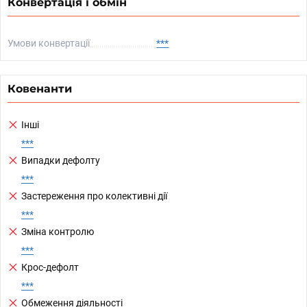
Конвертація і обмін
Умови конвертації
***
Ковенанти
Інші
***
Випадки дефолту
***
Застереження про колективні дії
***
Зміна контролю
***
Крос-дефолт
***
Обмеження діяльності