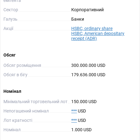
емітента
Сектор
Корпоративний
Галузь
Банки
Акції
HSBC, ordinary share
HSBC, American depositary
receipt (ADR)
Обсяг
Обсяг розміщення
300.000.000 USD
Обсяг в бігу
179.636.000 USD
Номінал
Мінімальний торговельний лот
150.000 USD
Непогашений номінал
***
USD
Лот кратності
***
USD
Номінал
1.000 USD