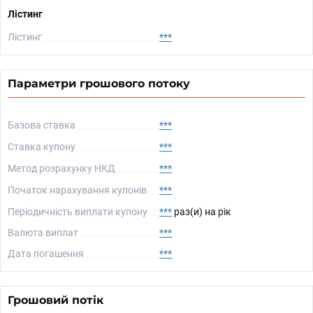
Лістинг
Лістинг
***
Параметри грошового потоку
Базова ставка
***
Ставка купону
***
Метод розрахунку НКД
***
Початок нарахування купонів
***
Періодичність виплати купону
***
раз(и) на рік
Валюта виплат
***
Дата погашення
***
Грошовий потік