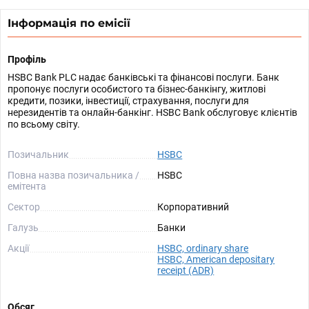
Інформація по емісії
Профіль
HSBC Bank PLC надає банківські та фінансові послуги. Банк
пропонує послуги особистого та бізнес-банкінгу, житлові
кредити, позики, інвестиції, страхування, послуги для
нерезидентів та онлайн-банкінг. HSBC Bank обслуговує клієнтів
по всьому світу.
Позичальник
HSBC
Повна назва позичальника /
HSBC
емітента
Сектор
Корпоративний
Галузь
Банки
Акції
HSBC, ordinary share
HSBC, American depositary
receipt (ADR)
Обсяг