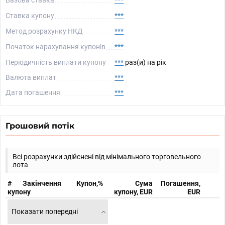
Базова ставка
***
Ставка купону
***
Метод розрахунку НКД
***
Початок нарахування купонів
***
Періодичність виплати купону
***
раз(и) на рік
Валюта виплат
***
Дата погашення
***
Грошовий потік
Всі розрахунки здійснені від мінімального торговельного
лота
#
Закінчення
Купон,%
Сума
Погашення,
купону
купону, EUR
EUR
Показати попередні