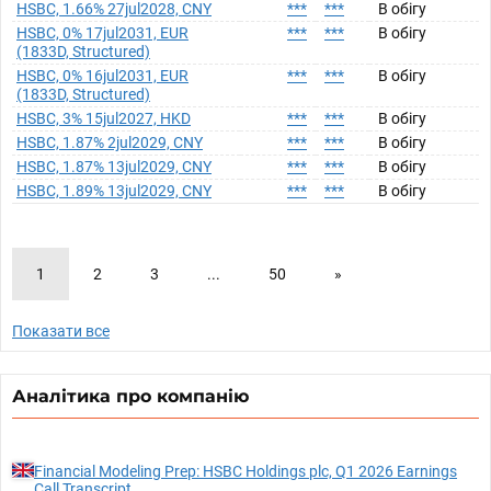
HSBC, 1.66% 27jul2028, CNY
***
***
В обігу
HSBC, 0% 17jul2031, EUR
***
***
В обігу
(1833D, Structured)
HSBC, 0% 16jul2031, EUR
***
***
В обігу
(1833D, Structured)
HSBC, 3% 15jul2027, HKD
***
***
В обігу
HSBC, 1.87% 2jul2029, CNY
***
***
В обігу
HSBC, 1.87% 13jul2029, CNY
***
***
В обігу
HSBC, 1.89% 13jul2029, CNY
***
***
В обігу
1
2
3
...
50
»
Показати все
Аналітика про компанію
Financial Modeling Prep: HSBC Holdings plc, Q1 2026 Earnings
Call Transcript