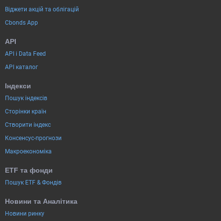
Віджети акцій та облігацій
Cbonds App
API
API і Data Feed
API каталог
Індекси
Пошук індексів
Сторінки країн
Створити індекс
Консенсус-прогнози
Макроекономіка
ETF та фонди
Пошук ETF & Фондів
Новини та Аналітика
Новини ринку