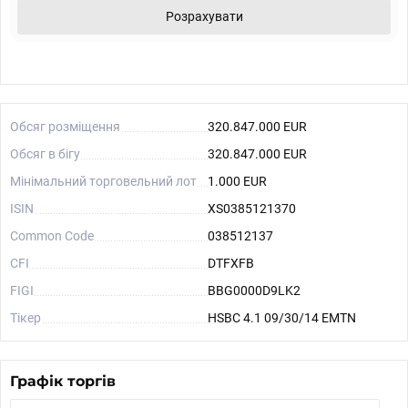
Розрахувати
Обсяг розміщення
320.847.000 EUR
Обсяг в бігу
320.847.000 EUR
Мінімальний торговельний лот
1.000 EUR
ISIN
XS0385121370
Common Code
038512137
CFI
DTFXFB
FIGI
BBG0000D9LK2
Тікер
HSBC 4.1 09/30/14 EMTN
Графік торгів