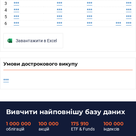
3
***
***
***
***
4
***
***
***
***
5
***
***
***
***
6
***
***
***
***
***
Завантажити в Excel
Умови дострокового викупу
***
Вивчити найповнішу базу даних
1 000 000
100 000
175 910
100 000
облігацій
акцій
ETF & Funds
індексів