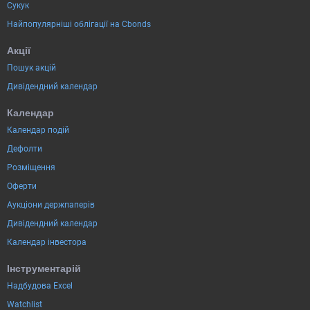
Сукук
Найпопулярніші облігації на Cbonds
Акції
Пошук акцій
Дивідендний календар
Календар
Календар подій
Дефолти
Розміщення
Оферти
Аукціони держпаперів
Дивідендний календар
Календар інвестора
Інструментарій
Надбудова Excel
Watchlist