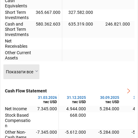
Cash
Equivalents
Short Term
365.667.000
327.582.000
Investments
Cash and
580.362.603
635.319.000
246.821.000
Short Term
Investments
Net
Receivables
Other Current
Assets
Показати все
Cash Flow Statement
31.03.2026
31.12.2025
30.09.2025
30
тис USD
тис USD
тис USD
Net Income
7.345.000
4.944.000
5.284.000
4.
Stock Based
668.000
Compensatio
n
Other Non-
-7.345.000
-5.612.000
-5.284.000
-5.
Cash Items