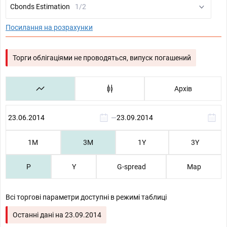
Cbonds Estimation
1/2
Посилання на розрахунки
Торги облігаціями не проводяться, випуск погашений
Архів
—
1М
3М
1Y
3Y
P
Y
G-spread
Map
Всі торгові параметри доступні в режимі таблиці
Останні дані на
23.09.2014