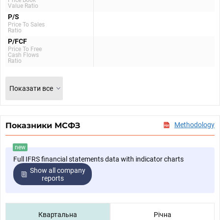
Price Book
Value Ratio
P/S
Price To Sales
Ratio
P/FCF
Price To Free
Cash Flows
Ratio
Показати все
Показники МСФЗ
Methodology
new
Full IFRS financial statements data with indicator charts
Show all company
reports
Квартальна
Річна