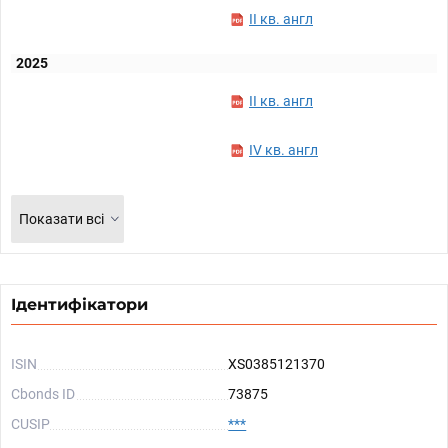
II кв. англ
2025
II кв. англ
IV кв. англ
Показати всі
Ідентифікатори
ISIN
XS0385121370
Cbonds ID
73875
CUSIP
***