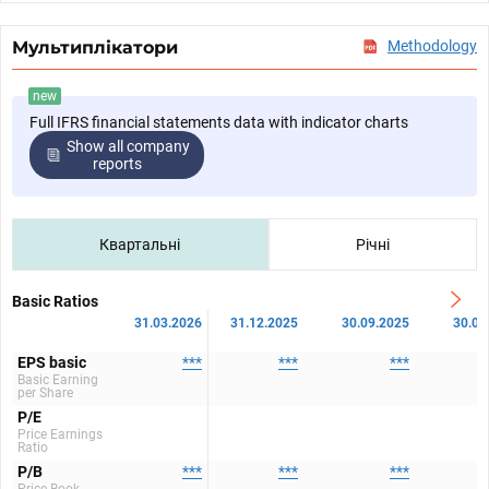
Мультиплікатори
Methodology
new
Full IFRS financial statements data with indicator charts
Show all company
reports
Квартальні
Річні
Basic Ratios
31.03.2026
31.12.2025
30.09.2025
30.06
EPS basic
***
***
***
Basic Earning
per Share
P/E
Price Earnings
Ratio
P/B
***
***
***