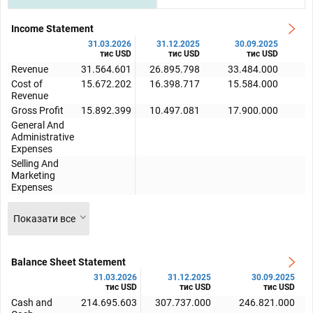
Income Statement
31.03.2026
31.12.2025
30.09.2025
тис USD
тис USD
тис USD
Revenue
31.564.601
26.895.798
33.484.000
3
Cost of
15.672.202
16.398.717
15.584.000
1
Revenue
Gross Profit
15.892.399
10.497.081
17.900.000
1
General And
Administrative
Expenses
Selling And
1
Marketing
Expenses
Показати все
Balance Sheet Statement
31.03.2026
31.12.2025
30.09.2025
тис USD
тис USD
тис USD
Cash and
214.695.603
307.737.000
246.821.000