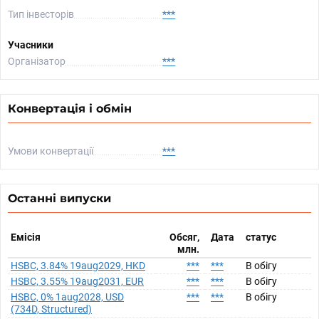
Тип інвесторів
***
Учасники
Організатор
***
Конвертація і обмін
Умови конвертації
***
Останні випуски
Емісія
Обсяг,
Дата
статус
млн.
HSBC, 3.84% 19aug2029, HKD
***
***
В обігу
HSBC, 3.55% 19aug2031, EUR
***
***
В обігу
HSBC, 0% 1aug2028, USD
***
***
В обігу
(734D, Structured)