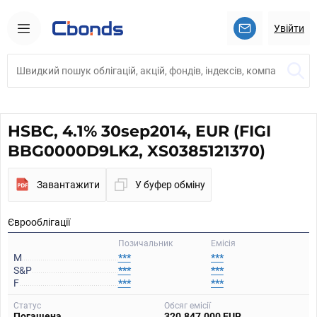
Увійти
HSBC, 4.1% 30sep2014, EUR (FIGI
BBG0000D9LK2, XS0385121370)
Завантажити
У буфер обміну
Єврооблігації
Позичальник
Емісія
M
***
***
S&P
***
***
F
***
***
Статус
Обсяг емісії
Погашена
320.847.000 EUR