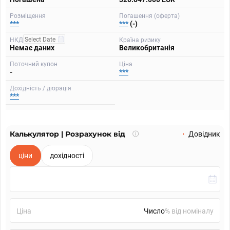
Розміщення
Погашення (оферта)
***
***
(-)
НКД
Країна ризику
Немає даних
Великобританія
Поточний купон
Ціна
-
***
Дохідність / дюрація
***
Калькулятор | Розрахунок від
Що
Довідник
таке
калькулятор?
ціни
дохідності
Ціна
% від номіналу