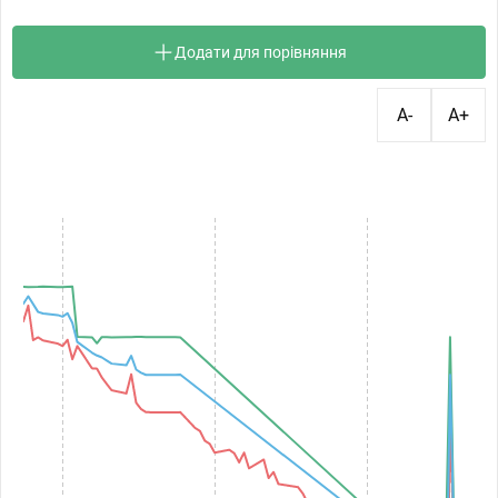
Додати для порівняння
A-
A+