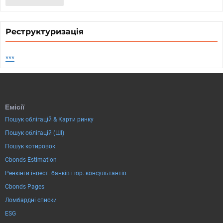
Реструктуризація
***
Емісії
Пошук облігацій & Карти ринку
Пошук облігацій (ШІ)
Пошук котировок
Cbonds Estimation
Ренкінги інвест. банків і юр. консультантів
Cbonds Pages
Ломбардні списки
ESG