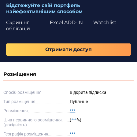
Відстежуйте свій портфель
найефективнішим способом
Скринінг
Excel ADD-IN
Watchlist
облігацій
Отримати доступ
Розміщення
Спосіб розміщення
Відкрита підписка
Тип розміщення
Публічне
Розміщення
***
Ціна первинного розміщення
(
***
%)
(дохідність)
Географія розміщення
***