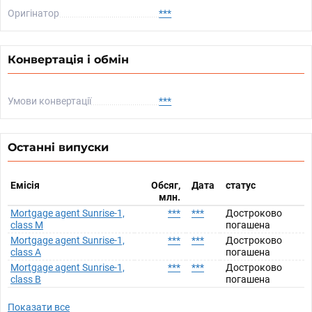
Оригінатор
***
Конвертація і обмін
Умови конвертації
***
Останні випуски
Емісія
Обсяг,
Дата
статус
млн.
Mortgage agent Sunrise-1,
***
***
Достроково
class M
погашена
Mortgage agent Sunrise-1,
***
***
Достроково
class A
погашена
Mortgage agent Sunrise-1,
***
***
Достроково
class B
погашена
Показати все