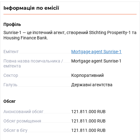
Інформація по емісії
Профіль
Sunrise-1 — це іпотечний агент, створений Stichting Prosperity-1 та
Housing Finance Bank.
Емітент
Mortgage agent Sunrise-1
Повна назва позичальника /
Mortgage agent Sunrise-1
емітента
Сектор
Корпоративний
Галузь
Державні агентства
Обсяг
Анонсований обсяг
121.811.000 RUB
Обсяг розміщення
121.811.000 RUB
Обсяг в бігу
121.811.000 RUB