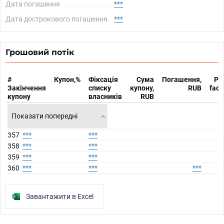
Дата погашення
***
Дата дострокового погашення
***
Грошовий потік
#
Купон,%
Фіксація
Сума
Погашення,
Po
Закінчення
списку
купону,
RUB
fact
купону
власників
RUB
Показати попередні
357
***
***
*
358
***
***
*
359
***
***
*
360
***
***
***
*
Завантажити в Excel