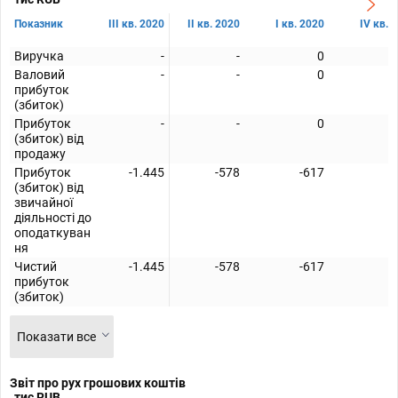
Показник
III кв. 2020
II кв. 2020
I кв. 2020
IV кв. 
Виручка
-
-
0
Валовий
-
-
0
прибуток
(збиток)
Прибуток
-
-
0
(збиток) від
продажу
Прибуток
-1.445
-578
-617
-
(збиток) від
звичайної
діяльності до
оподаткуван
ня
Чистий
-1.445
-578
-617
-
прибуток
(збиток)
Показати все
Звіт про рух грошових коштів
тис RUB