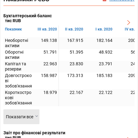
Бухгалтерський баланс
тис RUB
Показник
III кв. 2020
II кв. 2020
I кв. 2020
IV кв. 
Необоротні
149.138
167.915
182.164
200.
активи
Оборотні
51.791
51.395
48.932
56.
активи
Капітал та
22.963
23.830
23.791
24.
резерви
Довгостроко
158.987
173.313
185.183
209.
ві
зобов'язання
Короткостро
18.979
22.167
22.122
22.
кові
зобов'язання
Показати все
Звіт про фінансові результати
тис RUB