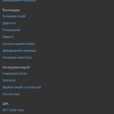
Дивідендний календар
Календар
Календар подій
Дефолти
Розміщення
Оферти
Аукціони держпаперів
Дивідендний календар
Календар інвестора
Інструментарій
Надбудова Excel
Watchlist
Віджети акцій та облігацій
Cbonds App
API
API і Data Feed