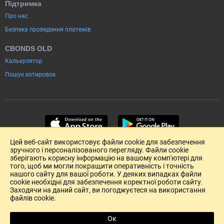
Підтримка
Про нас
Безпека проведення платежів
CBONDS OLD
Калькулятор
Пошук котировок
Цей веб-сайт використовує файли cookie для забезпечення
зручного і персоналізованого перегляду. Файли cookie
зберігають корисну інформацію на вашому комп'ютері для
того, щоб ми могли покращити оперативність і точність
нашого сайту для вашої роботи. У деяких випадках файли
cookie необхідні для забезпечення коректної роботи сайту.
Заходячи на даний сайт, ви погоджуєтеся на використання
файлів cookie.
Розміщення реклами
Зворотній зв'язок
Угода Користувача (pdf)
Ок
Copyright (c) 2004-2026 Cbonds