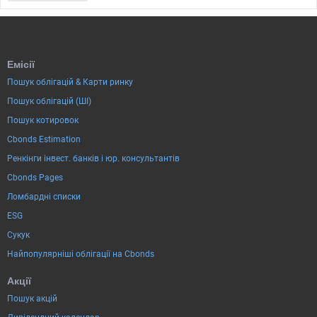
Емісії
Пошук облігацій & Карти ринку
Пошук облігацій (ШІ)
Пошук котировок
Cbonds Estimation
Ренкінги інвест. банків і юр. консультантів
Cbonds Pages
Ломбардні списки
ESG
Сукук
Найпопулярніші облігації на Cbonds
Акції
Пошук акцій