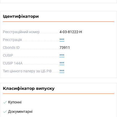
Ідентифікатори
Реєстраційний номер
4-03-81222-H
Реєстрація
***
Cbonds ID
73911
CUSIP
***
CUSIP 144A
***
Тип цінного паперу за ЦБ РФ
***
Класифікатор випуску
Купонні
Документарні