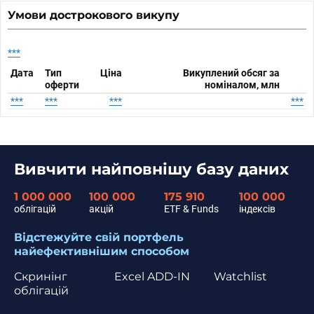
Умови дострокового викупу
***
Дата
Тип
Ціна
Викуплений обсяг за
оферти
номіналом, млн
***
***
***
***
Вивчити найповнішу базу даних
1 000 000
100 000
175 910
100 000
облігацій
акцій
ETF & Funds
індексів
Відстежуйте свій портфель
найефективнішим способом
Скринінг
Excel ADD-IN
Watchlist
облігацій