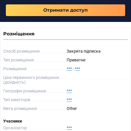
Отримати доступ
Розміщення
Спосіб розміщення
Закрита підписка
Тип розміщення
Приватне
Розміщення
***
-
***
Ціна первинного розміщення
(дохідність)
Географія розміщення
***
Тип інвесторів
***
Мета розміщення
Other
Учасники
Організатор
***