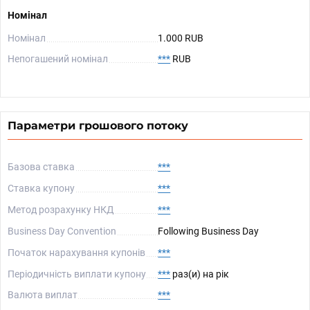
Номінал
Номінал
1.000 RUB
Непогашений номінал
***
RUB
Параметри грошового потоку
Базова ставка
***
Ставка купону
***
Метод розрахунку НКД
***
Business Day Convention
Following Business Day
Початок нарахування купонів
***
Періодичність виплати купону
***
раз(и) на рік
Валюта виплат
***