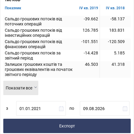
Показник
IV кв. 2019
IV кв. 2018
Сальдо грошових потоків від
-39.662
-58.137
поточних операцій
Сальдо грошових потоків від
126.785
183.831
інвестиційних операцій
Сальдо грошових потоків від
-101.551
-120.509
фінансових операцій
Сальдо грошових потоків за
-14.428
5.185
звітний період
Залишок грошових коштів та
46.503
41.318
грошових еквівалентів на початок
звітного періоду
Показати все
з
по
Експорт