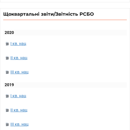
Щоквартальні звіти/Звітність РСБО
2020
I кв. нац
II кв. нац
III кв. нац
2019
I кв. нац
II кв. нац
III кв. нац