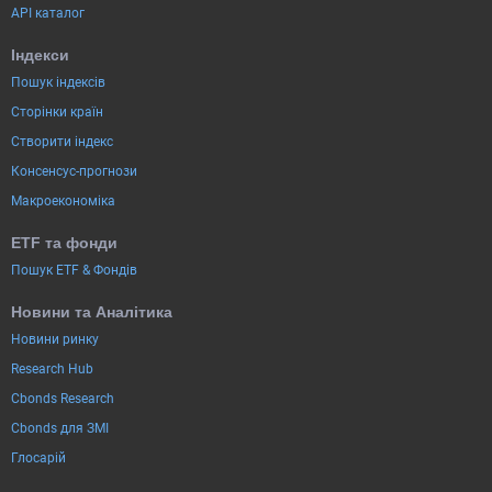
API каталог
Індекси
Пошук індексів
Сторінки країн
Створити індекс
Консенсус-прогнози
Макроекономіка
ETF та фонди
Пошук ETF & Фондів
Новини та Аналітика
Новини ринку
Research Hub
Cbonds Research
Cbonds для ЗМІ
Глосарій