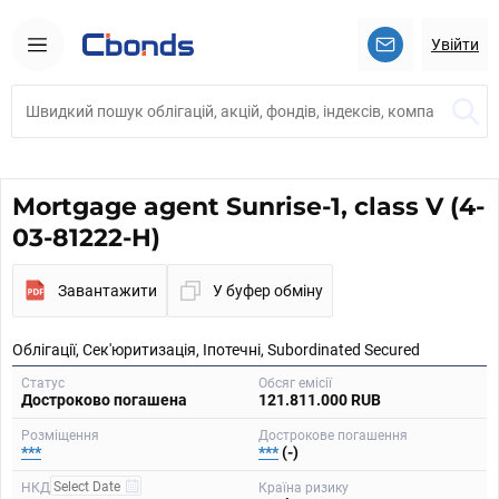
Увійти
Mortgage agent Sunrise-1, class V (4-
03-81222-H)
Завантажити
У буфер обміну
Облігації, Сек'юритизація, Іпотечні, Subordinated Secured
Статус
Обсяг емісії
Достроково погашена
121.811.000 RUB
Розміщення
Дострокове погашення
***
***
(-)
НКД
Країна ризику