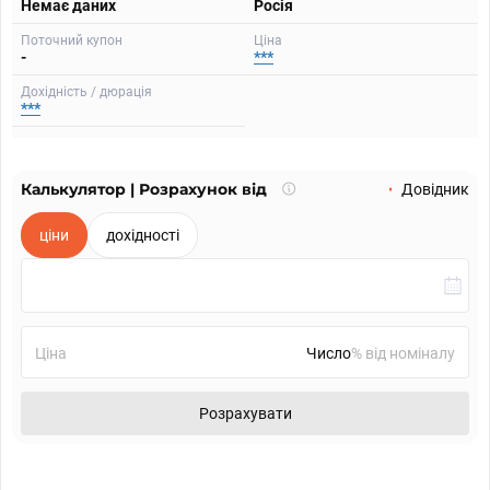
Немає даних
Росія
Поточний купон
Ціна
-
***
Дохідність / дюрація
***
Калькулятор | Розрахунок від
Що
Довідник
таке
калькулятор?
ціни
дохідності
Ціна
% від номіналу
Розрахувати