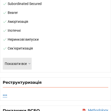
Subordinated Secured
Bearer
Амортизація
Іпотечні
Неринкові випуски
Сек'юритизація
Показати все
Реструктуризація
***
Показники РСБО
Methodology