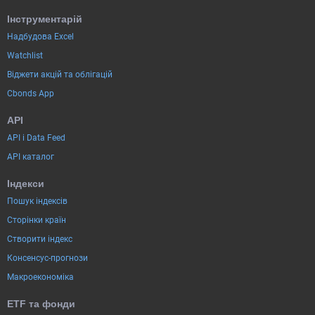
Інструментарій
Надбудова Excel
Watchlist
Віджети акцій та облігацій
Cbonds App
API
API і Data Feed
API каталог
Індекси
Пошук індексів
Сторінки країн
Створити індекс
Консенсус-прогнози
Макроекономіка
ETF та фонди