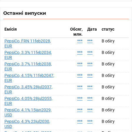
Останні випуски
Емісія
Обсяг,
Дата
статус
млн.
PepsiCo, FRN 11feb2028,
***
***
В обігу
EUR
PepsiCo, 3.3% 11feb2034,
***
***
В обігу
EUR
PepsiCo, 3.7% 11feb2038,
***
***
В обігу
EUR
PepsiCo, 4.15% 11feb2047,
***
***
В обігу
EUR
PepsiCo, 3.45% 28jul2037,
***
***
В обігу
EUR
PepsiCo, 4.05% 28jul2055,
***
***
В обігу
EUR
PepsiCo, 4.1% 15jan2029,
***
***
В обігу
USD
PepsiCo, 4.3% 23jul2030,
***
***
В обігу
USD