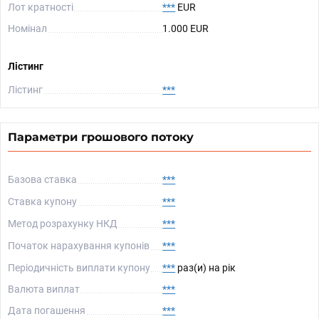
Лот кратності
***
EUR
Номінал
1.000 EUR
Лістинг
Лістинг
***
Параметри грошового потоку
Базова ставка
***
Ставка купону
***
Метод розрахунку НКД
***
Початок нарахування купонів
***
Періодичність виплати купону
***
раз(и) на рік
Валюта виплат
***
Дата погашення
***