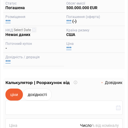
Статус
Обсяг емісії
Погашена
500.000.000 EUR
Розміщення
Погашення (оферта)
***
***
(-)
НКД
Країна ризику
Немає даних
США
Поточний купон
Ціна
-
***
Дохідність / дюрація
***
Калькулятор | Розрахунок від
Що
Довідник
таке
калькулятор?
ціни
дохідності
Ціна
% від номіналу