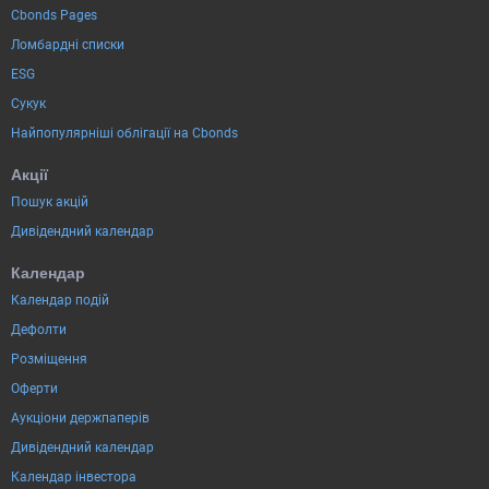
Cbonds Pages
Ломбардні списки
ESG
Сукук
Найпопулярніші облігації на Cbonds
Акції
Пошук акцій
Дивідендний календар
Календар
Календар подій
Дефолти
Розміщення
Оферти
Аукціони держпаперів
Дивідендний календар
Календар інвестора