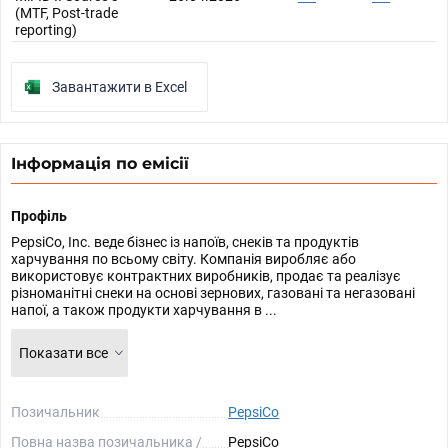
(MTF, Post-trade
reporting)
Завантажити в Excel
Інформація по емісії
Профіль
PepsiCo, Inc. веде бізнес із напоїв, снеків та продуктів
харчування по всьому світу. Компанія виробляє або
використовує контрактних виробників, продає та реалізує
різноманітні снеки на основі зернових, газовані та негазовані
напої, а також продукти харчування в ...
Показати все
Позичальник
PepsiCo
Повна назва позичальника /
PepsiCo