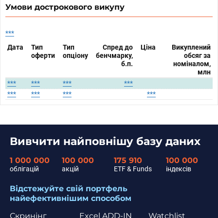
Умови дострокового викупу
***
Дата
Тип
Тип
Спред до
Ціна
Викуплений
оферти
опціону
бенчмарку,
обсяг за
б.п.
номіналом,
млн
***
***
***
***
***
***
***
***
Вивчити найповнішу базу даних
1 000 000
100 000
175 910
100 000
облігацій
акцій
ETF & Funds
індексів
Відстежуйте свій портфель
найефективнішим способом
Скринінг
Excel ADD-IN
Watchlist