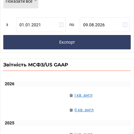
Показати все
з
по
Експорт
Звітність МСФЗ/US GAAP
2026
I кв. англ
II кв. англ
2025