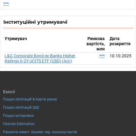
***
Інституційні утримувачі
Утримувач
Ринкова
Дата
вартість,
розкриття
млн
L&G Corporate Bond ex-Banks Higher
***
10.10.2025
Ratings 0-2Y UCITS ETF (USD) (Acc)
Емісії
Пошук облігацій & Карти ринку
Пошук облігацій (ШІ)
Пошук котировок
Cbonds Estimation
Ренкінги інвест. банків і юр. консультантів