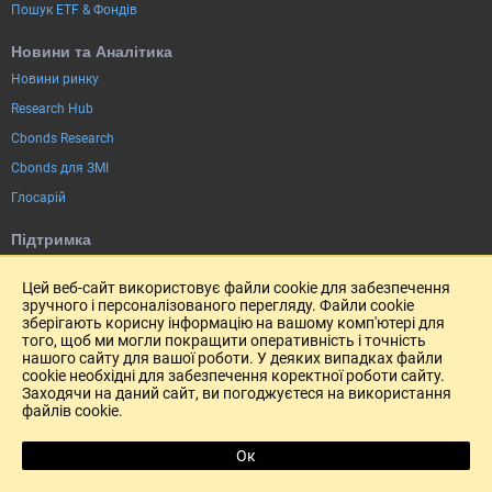
Пошук ETF & Фондів
Новини та Аналітика
Новини ринку
Research Hub
Cbonds Research
Cbonds для ЗМІ
Глосарій
Підтримка
Про нас
Цей веб-сайт використовує файли cookie для забезпечення
Безпека проведення платежів
зручного і персоналізованого перегляду. Файли cookie
зберігають корисну інформацію на вашому комп'ютері для
CBONDS OLD
того, щоб ми могли покращити оперативність і точність
нашого сайту для вашої роботи. У деяких випадках файли
Калькулятор
cookie необхідні для забезпечення коректної роботи сайту.
Заходячи на даний сайт, ви погоджуєтеся на використання
Пошук котировок
файлів cookie.
Ок
R