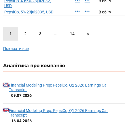
PepsiCo, 4.65% 23jul2032,
***
***
В обігу
USD
PepsiCo, 5% 23jul2035, USD
***
***
В обігу
1
2
3
...
14
»
Показати все
Аналітика про компанію
Financial Modeling Prep: PepsiCo, Q2 2026 Earnings Call
Transcript
09.07.2026
Financial Modeling Prep: PepsiCo, Q1 2026 Earnings Call
Transcript
16.04.2026