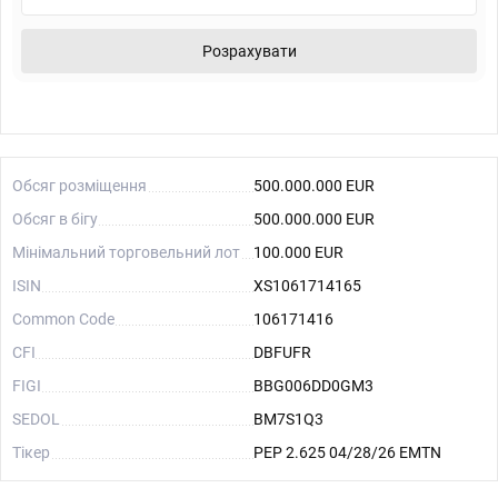
Розрахувати
Обсяг розміщення
500.000.000 EUR
Обсяг в бігу
500.000.000 EUR
Мінімальний торговельний лот
100.000 EUR
ISIN
XS1061714165
Common Code
106171416
CFI
DBFUFR
FIGI
BBG006DD0GM3
SEDOL
BM7S1Q3
Тікер
PEP 2.625 04/28/26 EMTN