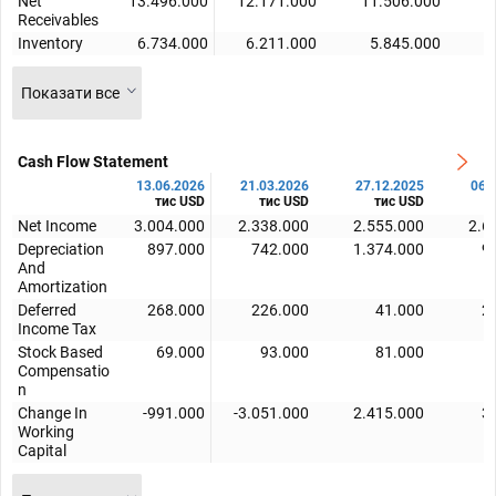
Net
13.496.000
12.171.000
11.506.000
1
Receivables
Inventory
6.734.000
6.211.000
5.845.000
Показати все
Cash Flow Statement
13.06.2026
21.03.2026
27.12.2025
06.
тис USD
тис USD
тис USD
Net Income
3.004.000
2.338.000
2.555.000
2.6
Depreciation
897.000
742.000
1.374.000
9
And
Amortization
Deferred
268.000
226.000
41.000
2
Income Tax
Stock Based
69.000
93.000
81.000
Compensatio
n
Change In
-991.000
-3.051.000
2.415.000
3
Working
Capital