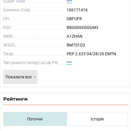
CUSIP 144A
***
Common Code
106171416
CFI
DBFUFR
FIGI
BBG006DD0GM3
WKN
A1ZHAN
SEDOL
BM7S1Q3
Тікер
PEP 2.625 04/28/26 EMTN
Тип цінного паперу за ЦБ РФ
***
Показати все
Рейтинги
Поточні
Історія