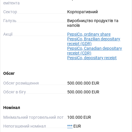
емітента
Сектор
Корпоративний
Галузь
Виробництво продуктів та
напоїв
Акції
PepsiCo, ordinary share
PepsiCo, Brazilian depositary
receipt (GDR)
PepsiCo, Canadian depositary
receipt (CDR)
PepsiCo, depositary receipt
Обсяг
Обсяг розміщення
500.000.000 EUR
Обсяг в бігу
500.000.000 EUR
Номінал
Мінімальний торговельний лот
100.000 EUR
Непогашений номінал
***
EUR