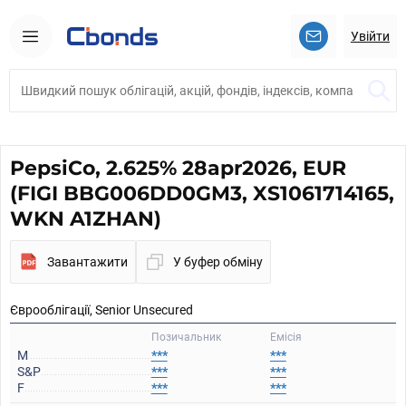
Увійти
PepsiCo, 2.625% 28apr2026, EUR
(FIGI BBG006DD0GM3, XS1061714165,
WKN A1ZHAN)
Завантажити
У буфер обміну
Єврооблігації, Senior Unsecured
Позичальник
Емісія
M
***
***
S&P
***
***
F
***
***