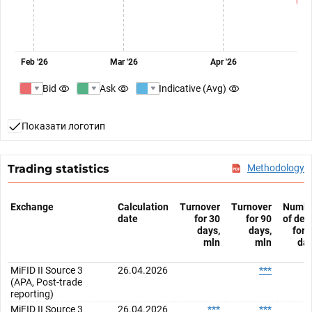
Feb '26
Mar '26
Apr '26
Bid
Ask
Indicative (Avg)
Показати логотип
Trading statistics
Methodology
Exchange
Calculation
Turnover
Turnover
Numb
date
for 30
for 90
of dea
days,
days,
for 
mln
mln
da
MiFID II Source 3
26.04.2026
***
(APA, Post-trade
reporting)
MiFID II Source 3
26.04.2026
***
***
*