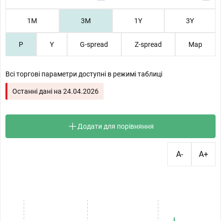
1М
3М
1Y
3Y
P
Y
G-spread
Z-spread
Map
Всі торгові параметри доступні в режимі таблиці
Останні дані на
24.04.2026
Додати для порівняння
A-
A+