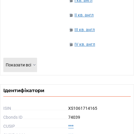
I кв. англ
II кв. англ
III кв. англ
IV кв. англ
Показати всі
Ідентифікатори
ISIN
XS1061714165
Cbonds ID
74039
CUSIP
***