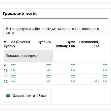
Грошовий потік
Всі розрахунки здійснені від мінімального торговельного
лота
#
Закінчення
Купон,%
Сума
Погашення,
купону
купону, EUR
EUR
Показати попередні
9
***
***
***
***
10
***
***
***
***
11
***
***
***
***
12
***
***
***
***
***
Завантажити в Excel