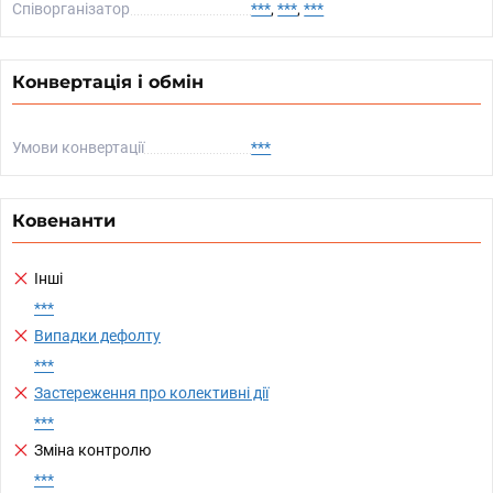
Співорганізатор
***
,
***
,
***
Конвертація і обмін
Умови конвертації
***
Ковенанти
Інші
***
Випадки дефолту
***
Застереження про колективні дії
***
Зміна контролю
***