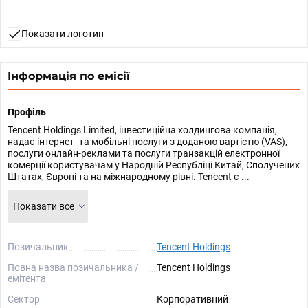
Показати логотип
Інформація по емісії
Профіль
Tencent Holdings Limited, інвестиційна холдингова компанія,
надає інтернет- та мобільні послуги з доданою вартістю (VAS),
послуги онлайн-реклами та послуги транзакцій електронної
комерції користувачам у Народній Республіці Китай, Сполучених
Штатах, Європі та на міжнародному рівні. Tencent є ...
Показати все
Позичальник
Tencent Holdings
Повна назва позичальника /
Tencent Holdings
емітента
Сектор
Корпоративний