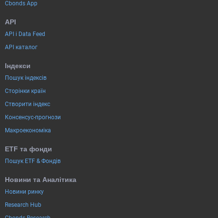
Cbonds App
API
API і Data Feed
API каталог
Індекси
Пошук індексів
Сторінки країн
Створити індекс
Консенсус-прогнози
Макроекономіка
ETF та фонди
Пошук ETF & Фондів
Новини та Аналітика
Новини ринку
Research Hub
Cbonds Research