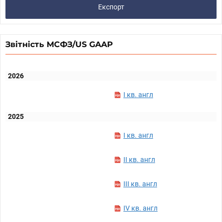
Експорт
Звітність МСФЗ/US GAAP
2026
I кв. англ
2025
I кв. англ
II кв. англ
III кв. англ
IV кв. англ