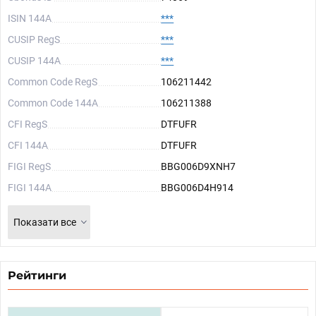
ISIN 144A
***
CUSIP RegS
***
CUSIP 144A
***
Common Code RegS
106211442
Common Code 144A
106211388
CFI RegS
DTFUFR
CFI 144A
DTFUFR
FIGI RegS
BBG006D9XNH7
FIGI 144A
BBG006D4H914
Показати все
Рейтинги