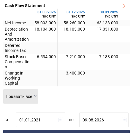
Cash Flow Statement
31.03.2026
31.12.2025
30.09.2025
тис CNY
тис CNY
тис CNY
Net Income
58.093.000
58.260.000
63.133.000
5
Depreciation
18.104.000
18.103.000
17.031.000
1
And
Amortization
Deferred
Income Tax
Stock Based
6.534.000
7.210.000
7.188.000
Compensatio
n
Change In
-3.400.000
Working
Capital
Показати все
з
по