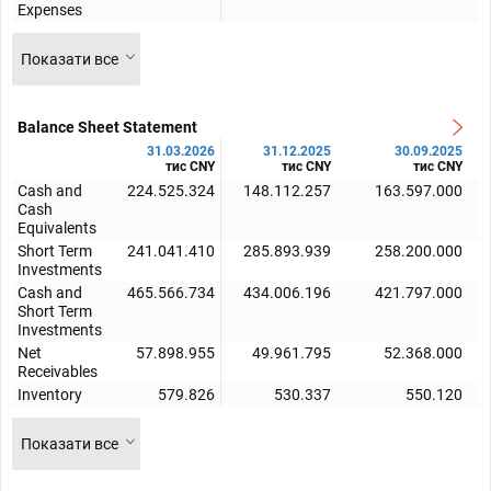
Expenses
Показати все
Balance Sheet Statement
31.03.2026
31.12.2025
30.09.2025
тис CNY
тис CNY
тис CNY
Cash and
224.525.324
148.112.257
163.597.000
Cash
Equivalents
Short Term
241.041.410
285.893.939
258.200.000
Investments
Cash and
465.566.734
434.006.196
421.797.000
Short Term
Investments
Net
57.898.955
49.961.795
52.368.000
Receivables
Inventory
579.826
530.337
550.120
Показати все