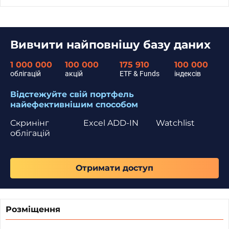
Вивчити найповнішу базу даних
1 000 000
100 000
175 910
100 000
облігацій
акцій
ETF & Funds
індексів
Відстежуйте свій портфель
найефективнішим способом
Скринінг
Excel ADD-IN
Watchlist
облігацій
Отримати доступ
Розміщення