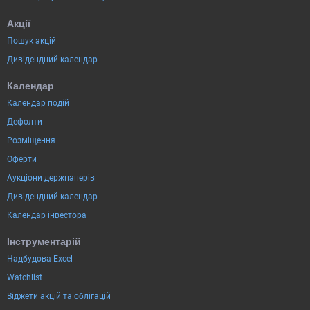
Акції
Пошук акцій
Дивідендний календар
Календар
Календар подій
Дефолти
Розміщення
Оферти
Аукціони держпаперів
Дивідендний календар
Календар інвестора
Інструментарій
Надбудова Excel
Watchlist
Віджети акцій та облігацій