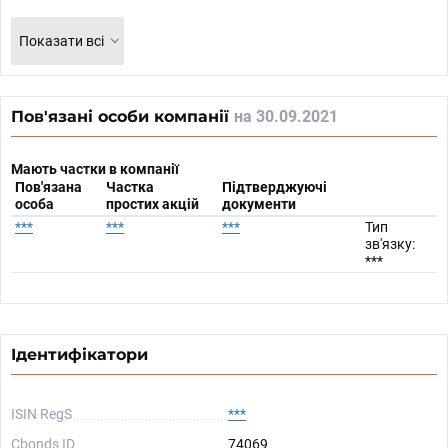
Показати всі
Пов'язані особи компанії
на 30.09.2021
Мають частки в компанії
Пов'язана
Частка
Підтверджуючі
особа
простих акцій
документи
***
***
***
Тип
зв'язку:
***
Ідентифікатори
ISIN RegS
***
Cbonds ID
74069