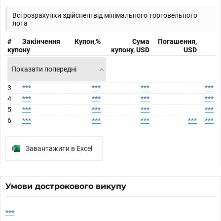
Всі розрахунки здійснені від мінімального торговельного
лота
#
Закінчення
Купон,%
Сума
Погашення,
купону
купону, USD
USD
Показати попередні
3
***
***
***
***
4
***
***
***
***
5
***
***
***
***
6
***
***
***
***
***
Завантажити в Excel
Умови дострокового викупу
***