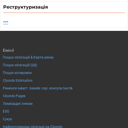
Реструктуризація
***
Емісії
Пошук облігацій & Карти ринку
Пошук облігацій (ШІ)
Пошук котировок
Cbonds Estimation
Ренкінги інвест. банків і юр. консультантів
Cbonds Pages
Ломбардні списки
ESG
Сукук
Найпопулярніші облігації на Cbonds