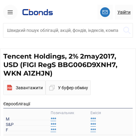
Увійти
Tencent Holdings, 2% 2may2017,
USD (FIGI RegS BBG006D9XNH7,
WKN A1ZHJN)
Завантажити
У буфер обміну
Єврооблігації
Позичальник
Емісія
M
***
***
S&P
***
***
F
***
***