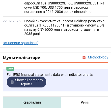
єврооблігації (US88032XBF06, US88032XBE31) на
суми USD 700, USD 1750 млн зі строком
погашення в 2046, 2036 роках відповідно.
22.09.2025
Новий випуск: емітент Tencent Holdings розмістив
облігації (HK0001193041) зі ставкою купону 2.5%
на суму CNY 6000 млн зі строком погашення в
2035 році
Всі новини організації
Мультиплікатори
Methodology
new
Full IFRS financial statements data with indicator charts
Show all company
reports
Квартальні
Річні