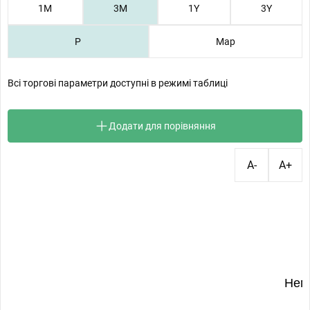
1М
3М
1Y
3Y
P
Map
Всі торгові параметри доступні в режимі таблиці
Додати для порівняння
A-
A+
Нем