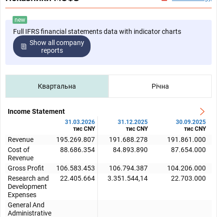
new
Full IFRS financial statements data with indicator charts
Show all company
reports
Квартальна
Річна
Income Statement
31.03.2026
31.12.2025
30.09.2025
тис CNY
тис CNY
тис CNY
Revenue
195.269.807
191.688.278
191.861.000
Cost of
88.686.354
84.893.890
87.654.000
Revenue
Gross Profit
106.583.453
106.794.387
104.206.000
Research and
22.405.664
3.351.544,14
22.703.000
Development
Expenses
General And
Administrative