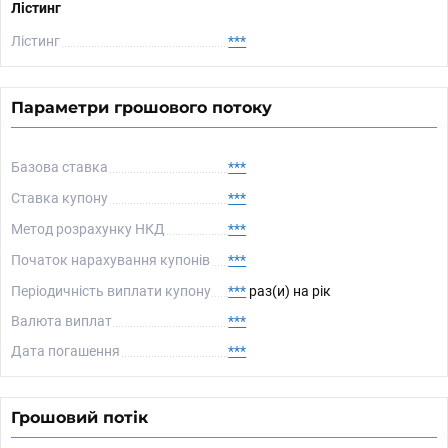
Лістинг
Лістинг
***
Параметри грошового потоку
Базова ставка
***
Ставка купону
***
Метод розрахунку НКД
***
Початок нарахування купонів
***
Періодичність виплати купону
***
раз(и) на рік
Валюта виплат
***
Дата погашення
***
Грошовий потік