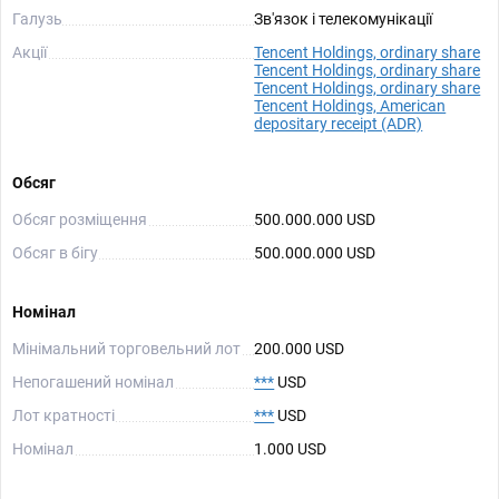
Галузь
Зв'язок і телекомунікації
Акції
Tencent Holdings, ordinary share
Tencent Holdings, ordinary share
Tencent Holdings, ordinary share
Tencent Holdings, American
depositary receipt (ADR)
Обсяг
Обсяг розміщення
500.000.000 USD
Обсяг в бігу
500.000.000 USD
Номінал
Мінімальний торговельний лот
200.000 USD
Непогашений номінал
***
USD
Лот кратності
***
USD
Номінал
1.000 USD