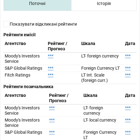
Поточні
Історія
Показувати відкликані рейтинги
Рейтинги емісії
Агентство
Рейтинг /
Шкала
Дата
Прогноз
Moody's Investors
***
LT- foreign currency
***
Service
S&P Global Ratings
***
Foreign Currency LT
***
Fitch Ratings
***
LT Int. Scale
***
(foreign curr.)
Рейтинги позичальника
Агентство
Рейтинг /
Шкала
Дата
Прогноз
Moody's Investors
***
LT- foreign
***
Service
currency
Moody's Investors
***
LT- local currency
***
Service
S&P Global Ratings
***
Foreign Currency
***
LT