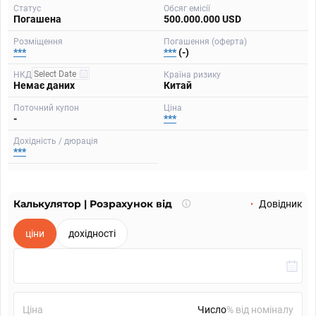
Статус
Обсяг емісії
Погашена
500.000.000 USD
Розміщення
Погашення (оферта)
***
***
(-)
НКД
Країна ризику
Немає даних
Китай
Поточний купон
Ціна
-
***
Дохідність / дюрація
***
Калькулятор | Розрахунок від
Що
Довідник
таке
калькулятор?
ціни
дохідності
Ціна
% від номіналу