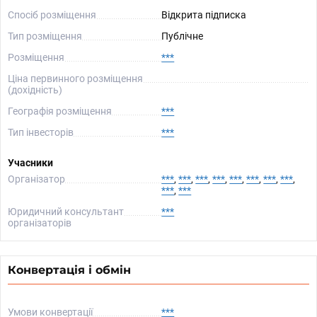
Спосіб розміщення
Відкрита підписка
Тип розміщення
Публічне
Розміщення
***
Ціна первинного розміщення
(дохідність)
Географія розміщення
***
Тип інвесторів
***
Учасники
Організатор
***
,
***
,
***
,
***
,
***
,
***
,
***
,
***
,
***
,
***
Юридичний консультант
***
організаторів
Конвертація і обмін
Умови конвертації
***