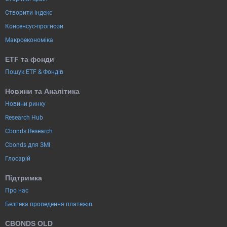
Створити індекс
Консенсус-прогнози
Макроекономіка
ETF та фонди
Пошук ETF & Фондів
Новини та Аналітика
Новини ринку
Research Hub
Cbonds Research
Cbonds для ЗМІ
Глосарій
Підтримка
Про нас
Безпека проведення платежів
CBONDS OLD