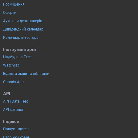
Розміщення
Оферти
Аукціони держпаперів
Дивідендний календар
Календар інвестора
Інструментарій
Надбудова Excel
Watchlist
Віджети акцій та облігацій
Cbonds App
API
API і Data Feed
API каталог
Індекси
Пошук індексів
Сторінки країн