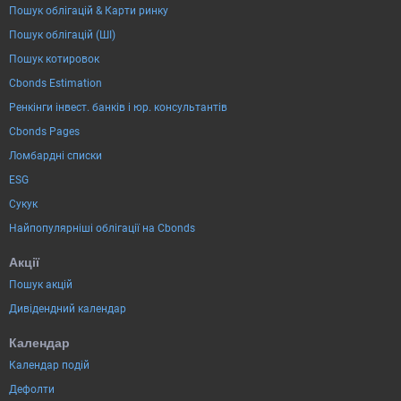
Пошук облігацій & Карти ринку
Пошук облігацій (ШІ)
Пошук котировок
Cbonds Estimation
Ренкінги інвест. банків і юр. консультантів
Cbonds Pages
Ломбардні списки
ESG
Сукук
Найпопулярніші облігації на Cbonds
Акції
Пошук акцій
Дивідендний календар
Календар
Календар подій
Дефолти