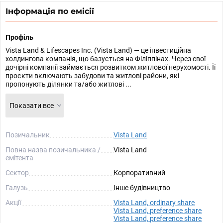
Інформація по емісії
Профіль
Vista Land & Lifescapes Inc. (Vista Land) — це інвестиційна
холдингова компанія, що базується на Філіппінах. Через свої
дочірні компанії займається розвитком житлової нерухомості. Її
проєкти включають забудови та житлові райони, які
пропонують ділянки та/або житлові ...
Показати все
Позичальник
Vista Land
Повна назва позичальника /
Vista Land
емітента
Сектор
Корпоративний
Галузь
Інше будівництво
Акції
Vista Land, ordinary share
Vista Land, preference share
Vista Land, preference share