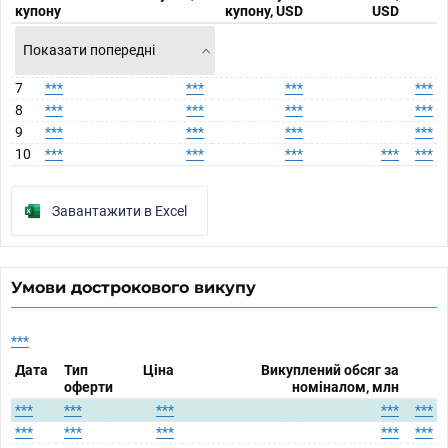
купону
купону, USD
USD
Показати попередні
7
***
***
***
***
8
***
***
***
***
9
***
***
***
***
10
***
***
***
***
***
Завантажити в Excel
Умови дострокового викупу
***
Дата
Тип
Ціна
Викуплений обсяг за
оферти
номіналом, млн
***
***
***
***
***
***
***
***
***
***