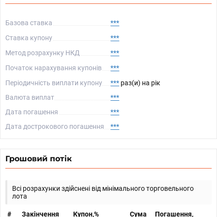
Базова ставка
***
Ставка купону
***
Метод розрахунку НКД
***
Початок нарахування купонів
***
Періодичність виплати купону
***
раз(и) на рік
Валюта виплат
***
Дата погашення
***
Дата дострокового погашення
***
Грошовий потік
Всі розрахунки здійснені від мінімального торговельного
лота
#
Закінчення
Купон,%
Сума
Погашення,