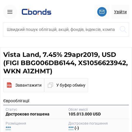
Увійти
Vista Land, 7.45% 29apr2019, USD
(FIGI BBG006DB6144, XS1056623942,
WKN A1ZHMT)
Завантажити
У буфер обміну
Єврооблігації
Статус
Обсяг емісії
Достроково погашена
105.013.000 USD
Розміщення
Дострокове погашення
***
***
(-)