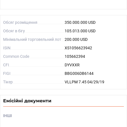
Обсяг розміщення
350.000.000 USD
Обсяг в бігу
105.013.000 USD
Мінімальний торговельний лот
200.000 USD
ISIN
XS1056623942
Common Code
105662394
CFI
DYVXXR
FIGI
BBG006DB6144
Тікер
VLLPM 7.45 04/29/19
Емісійні документи
ІНШІ