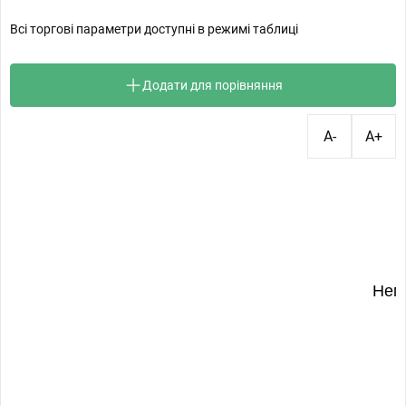
Всі торгові параметри доступні в режимі таблиці
Додати для порівняння
A-
A+
Нем