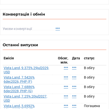
Конвертація і обмін
Умови конвертації
***
Останні випуски
Емісія
Обсяг,
Дата
статус
млн.
Vista Land, 9.375% 29jul2029,
***
***
В обігу
USD
Vista Land, 7.5426%
***
***
В обігу
6dec2026, PHP (F)
Vista Land, 7.6886%
***
***
В обігу
6dec2028, PHP (G)
Vista Land, 7.25% 20jul2027,
***
***
В обігу
USD
Vista Land, 5.6992%
***
***
Погашена