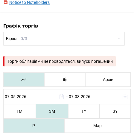
Notice to Noteholders
Графік торгів
Біржа
0/3
Торги облігаціями не проводяться, випуск погашений
Архів
—
1М
3М
1Y
3Y
P
Map