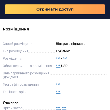
Отримати доступ
Розміщення
Спосіб розміщення
Відкрита підписка
Тип розміщення
Публічне
Розміщення
***
-
***
Обсяг первинного розміщення
***
USD
Ціна первинного розміщення
(дохідність)
Географія розміщення
***
Тип інвесторів
***
Учасники
Організатор
***
,
***