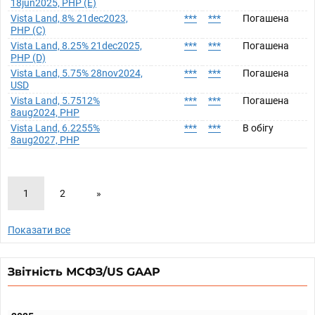
18jun2025, PHP (E)
Vista Land, 8% 21dec2023,
***
***
Погашена
PHP (C)
Vista Land, 8.25% 21dec2025,
***
***
Погашена
PHP (D)
Vista Land, 5.75% 28nov2024,
***
***
Погашена
USD
Vista Land, 5.7512%
***
***
Погашена
8aug2024, PHP
Vista Land, 6.2255%
***
***
В обігу
8aug2027, PHP
1
2
»
Показати все
Звітність МСФЗ/US GAAP