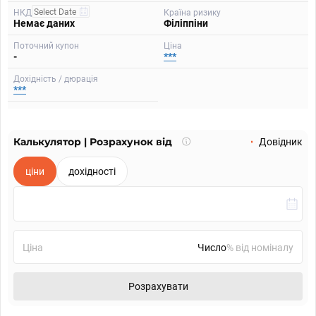
НКД
Країна ризику
Немає даних
Філіппіни
Поточний купон
Ціна
-
***
Дохідність / дюрація
***
Калькулятор | Розрахунок від
Що
Довідник
таке
калькулятор?
ціни
дохідності
Ціна
% від номіналу
Розрахувати