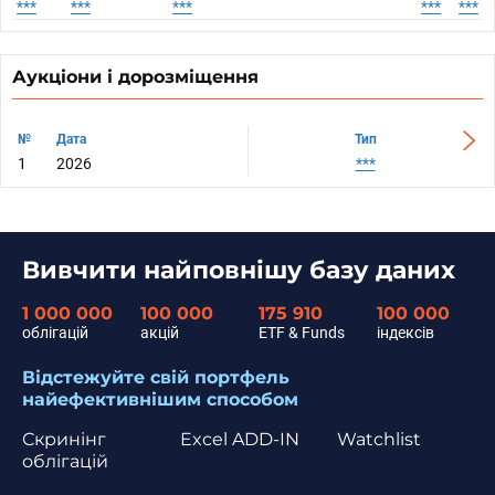
***
***
***
***
***
Аукціони і дорозміщення
№
№
Дата
Дата
Тип
1
1
2026
2026
***
Вивчити найповнішу базу даних
1 000 000
100 000
175 910
100 000
облігацій
акцій
ETF & Funds
індексів
Відстежуйте свій портфель
найефективнішим способом
Скринінг
Excel ADD-IN
Watchlist
облігацій