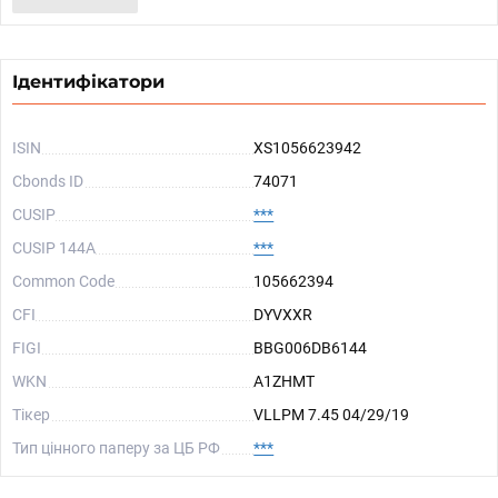
Ідентифікатори
ISIN
XS1056623942
Cbonds ID
74071
CUSIP
***
CUSIP 144A
***
Common Code
105662394
CFI
DYVXXR
FIGI
BBG006DB6144
WKN
A1ZHMT
Тікер
VLLPM 7.45 04/29/19
Тип цінного паперу за ЦБ РФ
***