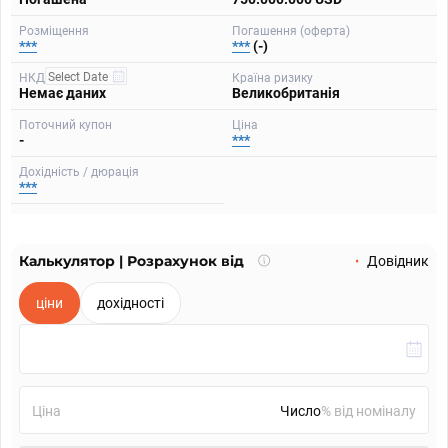
Розміщення
Погашення (оферта)
***
***
(-)
НКД
Країна ризику
Немає даних
Великобританія
Поточний купон
Ціна
-
***
Дохідність / дюрація
***
Калькулятор | Розрахунок від
Що
Довідник
таке
калькулятор?
ціни
дохідності
Ціна
% від номіналу