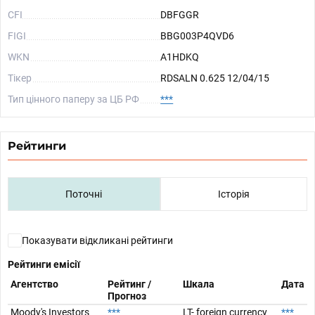
CFI
DBFGGR
FIGI
BBG003P4QVD6
WKN
A1HDKQ
Тікер
RDSALN 0.625 12/04/15
Тип цінного паперу за ЦБ РФ
***
Рейтинги
Поточні
Історія
Показувати відкликані рейтинги
Рейтинги емісії
Агентство
Рейтинг /
Шкала
Дата
Прогноз
Moody's Investors
***
LT- foreign currency
***