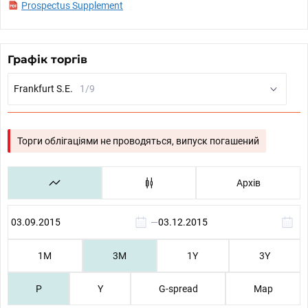
Prospectus Supplement
Графік торгів
Frankfurt S.E.
1/9
Торги облігаціями не проводяться, випуск погашений
Архів
—
1М
3М
1Y
3Y
P
Y
G-spread
Map