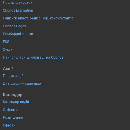
Пошук котировок
Cbonds Estimation
Ренкінги інвест. банків і юр. консультантів
Cbonds Pages
Ломбардні списки
ESG
Сукук
Найпопулярніші облігації на Cbonds
Акції
Пошук акцій
Дивідендний календар
Календар
Календар подій
Дефолти
Розміщення
Оферти