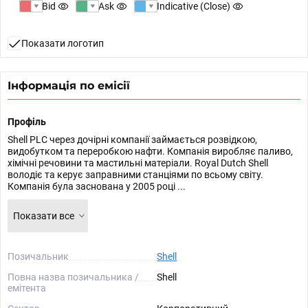
Bid
Ask
Indicative (Close)
Показати логотип
Інформація по емісії
Профіль
Shell PLC через дочірні компанії займається розвідкою,
видобутком та переробкою нафти. Компанія виробляє паливо,
хімічні речовини та мастильні матеріали. Royal Dutch Shell
володіє та керує заправними станціями по всьому світу.
Компанія була заснована у 2005 році ...
Показати все
Позичальник
Shell
Повна назва позичальника /
Shell
емітента