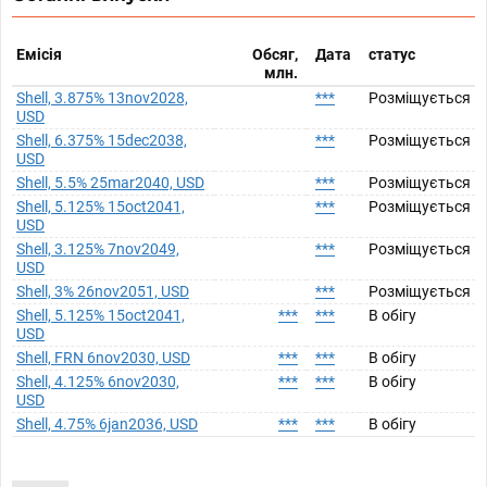
Емісія
Обсяг,
Дата
статус
млн.
Shell, 3.875% 13nov2028,
***
Розміщується
USD
Shell, 6.375% 15dec2038,
***
Розміщується
USD
Shell, 5.5% 25mar2040, USD
***
Розміщується
Shell, 5.125% 15oct2041,
***
Розміщується
USD
Shell, 3.125% 7nov2049,
***
Розміщується
USD
Shell, 3% 26nov2051, USD
***
Розміщується
Shell, 5.125% 15oct2041,
***
***
В обігу
USD
Shell, FRN 6nov2030, USD
***
***
В обігу
Shell, 4.125% 6nov2030,
***
***
В обігу
USD
Shell, 4.75% 6jan2036, USD
***
***
В обігу