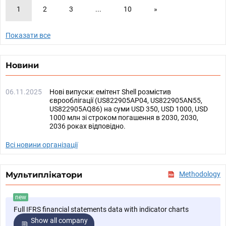
1
2
3
...
10
»
Показати все
Новини
06.11.2025
Нові випуски: емітент Shell розмістив
єврооблігації (US822905AP04, US822905AN55,
US822905AQ86) на суми USD 350, USD 1000, USD
1000 млн зі строком погашення в 2030, 2030,
2036 роках відповідно.
Всі новини організації
Мультиплікатори
Methodology
new
Full IFRS financial statements data with indicator charts
Show all company