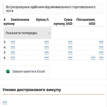
Всі розрахунки здійснені від мінімального торговельного
лота
#
Закінчення
Купон,%
Сума
Погашення,
купону
купону, USD
USD
Показати попередні
3
***
***
***
***
4
***
***
***
***
5
***
***
***
***
6
***
***
***
***
***
Завантажити в Excel
Умови дострокового викупу
***