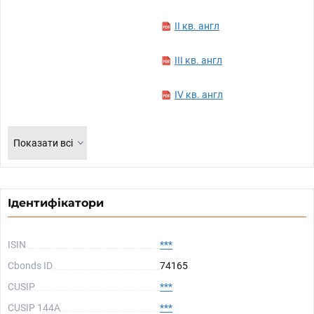
II кв. англ
III кв. англ
IV кв. англ
Показати всі
Ідентифікатори
ISIN
***
Cbonds ID
74165
CUSIP
***
CUSIP 144A
***