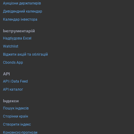
Аукціони держпаперів
Дивідендний календар
Календар інвестора
Інструментарій
Надбудова Excel
Watchlist
Віджети акцій та облігацій
Cbonds App
API
API і Data Feed
API каталог
Індекси
Пошук індексів
Сторінки країн
Створити індекс
Консенсус-прогнози