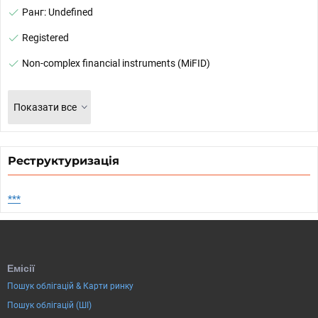
Ранг: Undefined
Registered
Non-complex financial instruments (MiFID)
Показати все
Реструктуризація
***
Емісії
Пошук облігацій & Карти ринку
Пошук облігацій (ШІ)