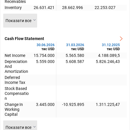
Receivables
Inventory
26.631.421
28.662.996
22.253.027
2
Показати все
Cash Flow Statement
30.06.2026
31.03.2026
31.12.2025
тис USD
тис USD
тис USD
Net Income
15.754.000
5.565.580
4.188.089,5
Depreciation
5.559.000
5.608.587
5.826.246,43
And
Amortization
Deferred
Income Tax
Stock Based
Compensatio
n
Change In
3.445.000
-10.925.895
1.311.225,47
Working
Capital
Показати все