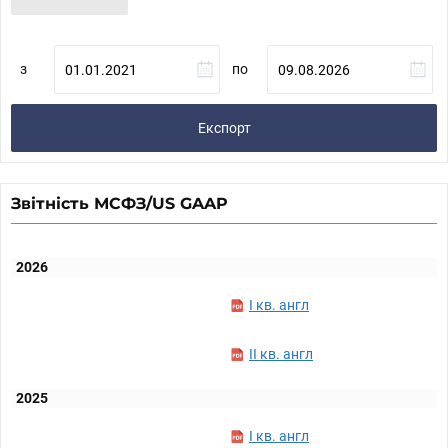
з
по
Експорт
Звітність МСФЗ/US GAAP
2026
I кв. англ
II кв. англ
2025
I кв. англ