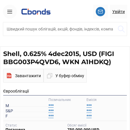
Увійти
Shell, 0.625% 4dec2015, USD (FIGI
BBG003P4QVD6, WKN A1HDKQ)
Завантажити
У буфер обміну
Єврооблігації
Позичальник
Емісія
M
***
***
S&P
***
***
F
***
***
Статус
Обсяг емісії
Погашена
750.000.000 USD