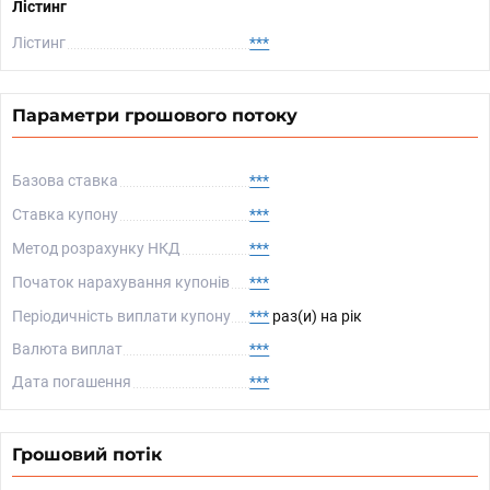
Лістинг
Лістинг
***
Параметри грошового потоку
Базова ставка
***
Ставка купону
***
Метод розрахунку НКД
***
Початок нарахування купонів
***
Періодичність виплати купону
***
раз(и) на рік
Валюта виплат
***
Дата погашення
***
Грошовий потік