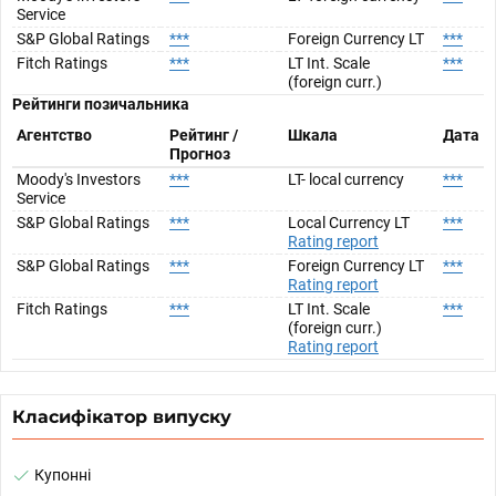
Service
S&P Global Ratings
***
Foreign Currency LT
***
Fitch Ratings
***
LT Int. Scale
***
(foreign curr.)
Рейтинги позичальника
Агентство
Рейтинг /
Шкала
Дата
Прогноз
Moody's Investors
***
LT- local currency
***
Service
S&P Global Ratings
***
Local Currency LT
***
Rating report
S&P Global Ratings
***
Foreign Currency LT
***
Rating report
Fitch Ratings
***
LT Int. Scale
***
(foreign curr.)
Rating report
Класифікатор випуску
Купонні