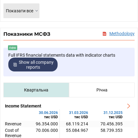
Показати все
Показники МСФЗ
Methodology
new
Full IFRS financial statements data with indicator charts
Show all company
reports
Квартальна
Річна
Income Statement
30.06.2026
31.03.2026
31.12.2025
тис USD
тис USD
тис USD
Revenue
96.354.000
68.119.214
70.456.395
6
Cost of
70.006.000
55.084.967
58.739.353
5
Revenue