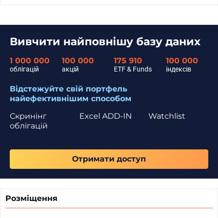
Вивчити найповнішу базу даних
1 000 000
100 000
175 910
100 000
облігацій
акцій
ETF & Funds
індексів
Відстежуйте свій портфель
найефективнішим способом
Скринінг
Excel ADD-IN
Watchlist
облігацій
Отримати доступ
Розміщення