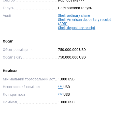
Сектор
Корпоративний
Галузь
Нафтогазова галузь
Акції
Shell, ordinary share
Shell, American depositary receipt
(ADR)
Shell, depositary receipt
Обсяг
Обсяг розміщення
750.000.000 USD
Обсяг в бігу
750.000.000 USD
Номінал
Мінімальний торговельний лот
1.000 USD
Непогашений номінал
***
USD
Лот кратності
***
USD
Номінал
1.000 USD