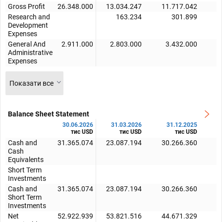
Gross Profit
26.348.000
13.034.247
11.717.042
1
Research and
163.234
301.899
Development
Expenses
General And
2.911.000
2.803.000
3.432.000
Administrative
Expenses
Показати все
Balance Sheet Statement
30.06.2026
31.03.2026
31.12.2025
тис USD
тис USD
тис USD
Cash and
31.365.074
23.087.194
30.266.360
3
Cash
Equivalents
Short Term
Investments
Cash and
31.365.074
23.087.194
30.266.360
3
Short Term
Investments
Net
52.922.939
53.821.516
44.671.329
4