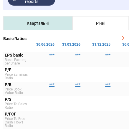
reports
Квартальні
Річні
Basic Ratios
30.06.2026
31.03.2026
31.12.2025
30.09
EPS basic
***
***
***
Basic Earning
per Share
P/E
Price Earnings
Ratio
P/B
***
***
***
Price Book
Value Ratio
P/S
Price To Sales
Ratio
P/FCF
Price To Free
Cash Flows
Ratio