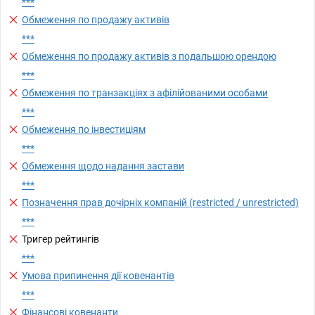
***
Обмеження по продажу активів
***
Обмеження по продажу активів з подальшою орендою
***
Обмеження по транзакціях з афілійованими особами
***
Обмеження по інвестиціям
***
Обмеження щодо надання застави
***
Позначення прав дочірніх компаній (restricted / unrestricted)
***
Тригер рейтингів
***
Умова припинення дії ковенантів
***
Фінансові ковенанти