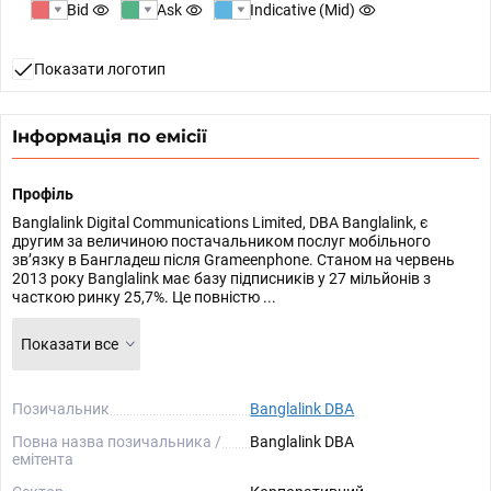
Bid
Ask
Indicative (Mid)
Показати логотип
Інформація по емісії
Профіль
Banglalink Digital Communications Limited, DBA Banglalink, є
другим за величиною постачальником послуг мобільного
зв’язку в Бангладеш після Grameenphone. Станом на червень
2013 року Banglalink має базу підписників у 27 мільйонів з
часткою ринку 25,7%. Це повністю ...
Показати все
Позичальник
Banglalink DBA
Повна назва позичальника /
Banglalink DBA
емітента