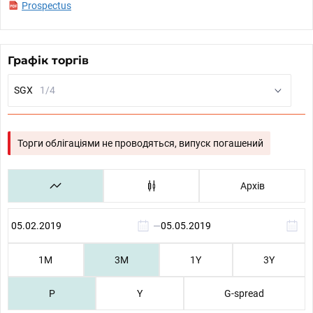
Prospectus
Графік торгів
SGX
1/4
Торги облігаціями не проводяться, випуск погашений
Архів
—
1М
3М
1Y
3Y
P
Y
G-spread