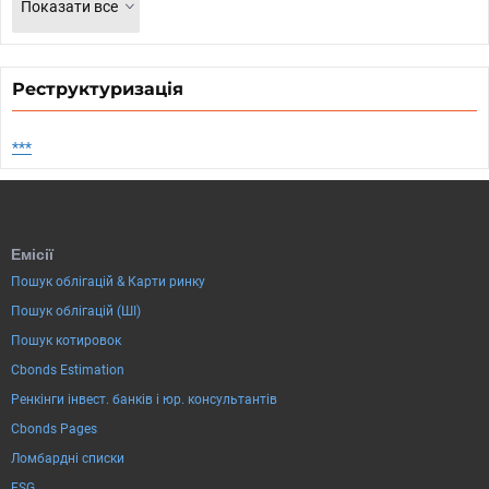
Показати все
Реструктуризація
***
Емісії
Пошук облігацій & Карти ринку
Пошук облігацій (ШІ)
Пошук котировок
Cbonds Estimation
Ренкінги інвест. банків і юр. консультантів
Cbonds Pages
Ломбардні списки
ESG