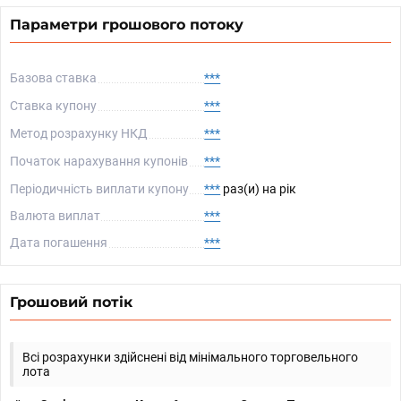
Параметри грошового потоку
Базова ставка
***
Ставка купону
***
Метод розрахунку НКД
***
Початок нарахування купонів
***
Періодичність виплати купону
***
раз(и) на рік
Валюта виплат
***
Дата погашення
***
Грошовий потік
Всі розрахунки здійснені від мінімального торговельного
лота