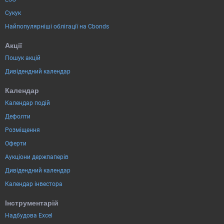
Сукук
Найпопулярніші облігації на Cbonds
Акції
Пошук акцій
Дивідендний календар
Календар
Календар подій
Дефолти
Розміщення
Оферти
Аукціони держпаперів
Дивідендний календар
Календар інвестора
Інструментарій
Надбудова Excel