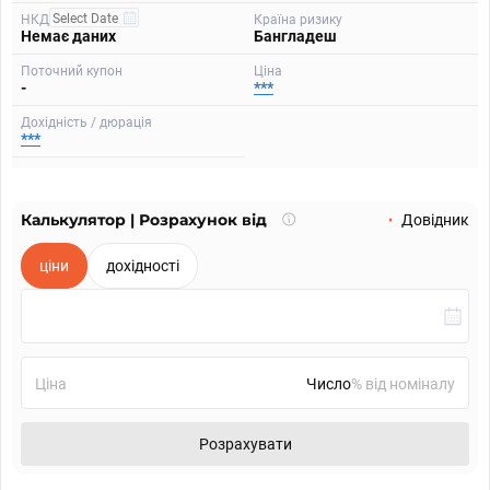
НКД
Країна ризику
Немає даних
Бангладеш
Поточний купон
Ціна
-
***
Дохідність / дюрація
***
Калькулятор | Розрахунок від
Що
Довідник
таке
калькулятор?
ціни
дохідності
Ціна
% від номіналу
Розрахувати