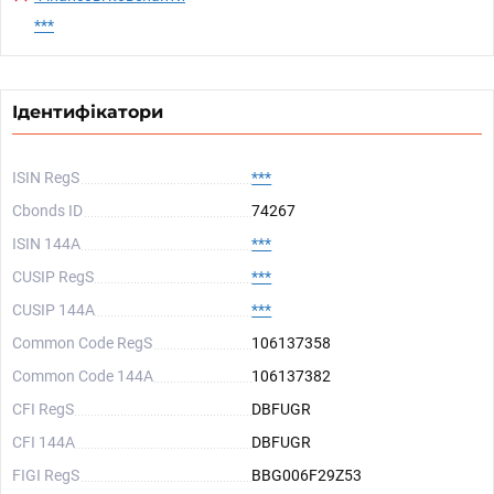
***
Ідентифікатори
ISIN RegS
***
Cbonds ID
74267
ISIN 144A
***
CUSIP RegS
***
CUSIP 144A
***
Common Code RegS
106137358
Common Code 144A
106137382
CFI RegS
DBFUGR
CFI 144A
DBFUGR
FIGI RegS
BBG006F29Z53