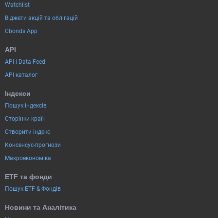
Watchlist
Віджети акцій та облігацій
Cbonds App
API
API і Data Feed
API каталог
Індекси
Пошук індексів
Сторінки країн
Створити індекс
Консенсус-прогнози
Макроекономіка
ETF та фонди
Пошук ETF & Фондів
Новини та Аналітика