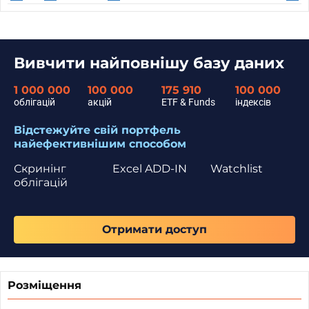
Вивчити найповнішу базу даних
1 000 000
100 000
175 910
100 000
облігацій
акцій
ETF & Funds
індексів
Відстежуйте свій портфель
найефективнішим способом
Скринінг
Excel ADD-IN
Watchlist
облігацій
Отримати доступ
Розміщення