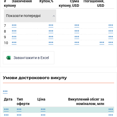
#
Закінчення
Купон,%
Сума
Погашення,
купону
купону, USD
USD
Показати попередні
7
***
***
***
***
8
***
***
***
***
9
***
***
***
***
10
***
***
***
***
***
Завантажити в Excel
Умови дострокового викупу
***
Дата
Тип
Ціна
Викуплений обсяг за
оферти
номіналом, млн
***
***
***
***
***
***
***
***