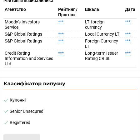
Рейтинги позичальника
Агентство
Рейтинг /
Шкала
Дата
Прогноз
Moody's Investors
***
LT- foreign
***
Service
currency
S&P Global Ratings
***
Local Currency LT
***
S&P Global Ratings
***
Foreign Currency
***
LT
Credit Rating
***
Long-term Issuer
***
Information and Services
Rating CRISL
Ltd
Класифікатор випуску
Купонні
Senior Unsecured
Registered