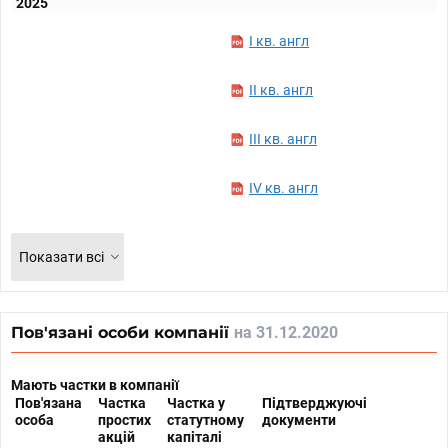
2025
I кв. англ
II кв. англ
III кв. англ
IV кв. англ
Показати всі
Пов'язані особи компанії
на 31.12.2020
Мають частки в компанії
Пов'язана
Частка
Частка у
Підтверджуючі
особа
простих
статутному
документи
акцій
капіталі