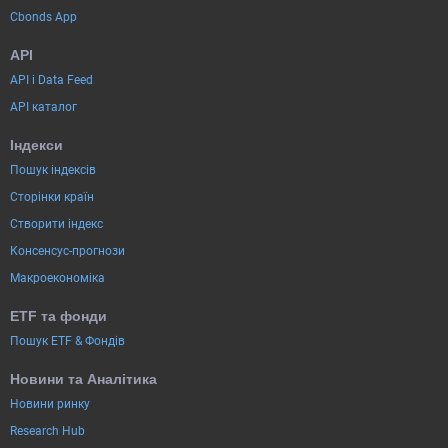
Cbonds App
API
API і Data Feed
API каталог
Індекси
Пошук індексів
Сторінки країн
Створити індекс
Консенсус-прогнози
Макроекономіка
ETF та фонди
Пошук ETF & Фондів
Новини та Аналітика
Новини ринку
Research Hub