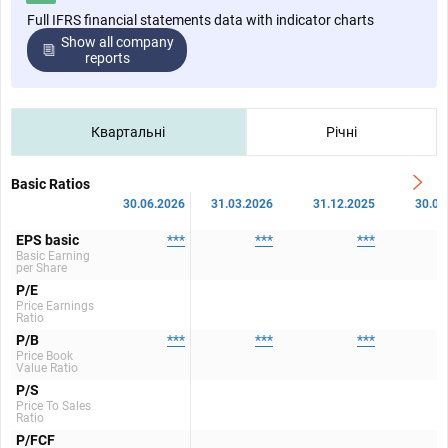
Full IFRS financial statements data with indicator charts
Show all company
reports
Квартальні
Річні
Basic Ratios
30.06.2026
31.03.2026
31.12.2025
30.09
EPS basic
***
***
***
Basic Earning
per Share
P/E
Price Earnings
Ratio
P/B
***
***
***
Price Book
Value Ratio
P/S
Price To Sales
Ratio
P/FCF