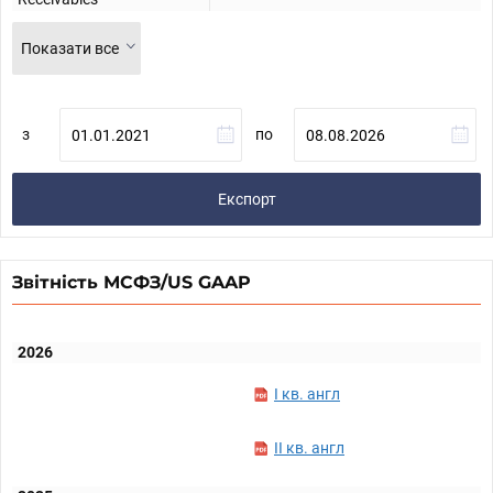
Показати все
з
по
Експорт
Звітність МСФЗ/US GAAP
2026
I кв. англ
II кв. англ