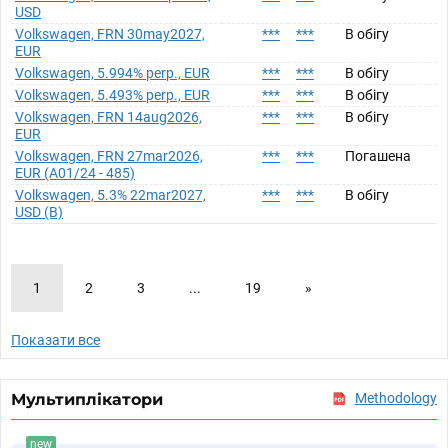
USD
Volkswagen, FRN 30may2027,
***
***
В обігу
EUR
Volkswagen, 5.994% perp., EUR
***
***
В обігу
Volkswagen, 5.493% perp., EUR
***
***
В обігу
Volkswagen, FRN 14aug2026,
***
***
В обігу
EUR
Volkswagen, FRN 27mar2026,
***
***
Погашена
EUR (A01/24 - 485)
Volkswagen, 5.3% 22mar2027,
***
***
В обігу
USD (B)
1
2
3
...
19
»
Показати все
Мультиплікатори
Methodology
new