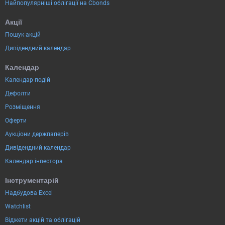
Найпопулярніші облігації на Cbonds
Акції
Пошук акцій
Дивідендний календар
Календар
Календар подій
Дефолти
Розміщення
Оферти
Аукціони держпаперів
Дивідендний календар
Календар інвестора
Інструментарій
Надбудова Excel
Watchlist
Віджети акцій та облігацій