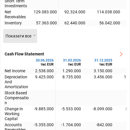
Short Term
Investments
Net
129.083.000
92.324.000
114.038.000
Receivables
Inventory
57.363.000
62.440.000
56.042.000
Показати все
Cash Flow Statement
30.06.2026
31.03.2026
31.12.2025
3
тис EUR
тис EUR
тис EUR
Net Income
2.538.000
1.290.000
3.150.000
Depreciation
9.425.000
8.735.000
3.456.000
11
And
Amortization
Stock Based
Compensatio
n
Change In
-9.885.000
-5.533.000
-8.099.000
-2
Working
Capital
Accounts
-5.355.000
-1.704.000
-842.000
Receivables