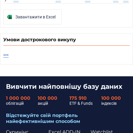
7
***
***
***
***
***
Завантажити в Excel
Умови дострокового викупу
***
Вивчити найповнішу базу даних
1 000 000
100 000
175 910
100 000
облігацій
акцій
ETF & Funds
індексів
Відстежуйте свій портфель
найефективнішим способом
Скринінг
Excel ADD-IN
Watchlist