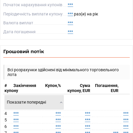
Початок нарахування купонів
***
Періодичність виплати купону
***
раз(и) на рік
Валюта виплат
***
Дата погашення
***
Грошовий потік
Всі розрахунки здійснені від мінімального торговельного
лота
#
Закінчення
Купон,%
Сума
Погашення,
купону
купону, EUR
EUR
Показати попередні
4
***
***
***
***
5
***
***
***
***
6
***
***
***
***