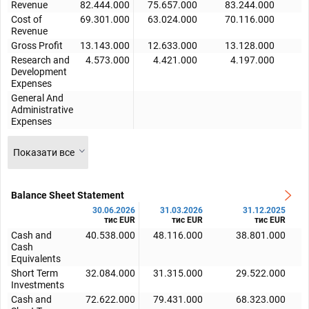
Revenue
82.444.000
75.657.000
83.244.000
8
Cost of
69.301.000
63.024.000
70.116.000
6
Revenue
Gross Profit
13.143.000
12.633.000
13.128.000
1
Research and
4.573.000
4.421.000
4.197.000
Development
Expenses
General And
Administrative
Expenses
Показати все
Balance Sheet Statement
30.06.2026
31.03.2026
31.12.2025
тис EUR
тис EUR
тис EUR
Cash and
40.538.000
48.116.000
38.801.000
Cash
Equivalents
Short Term
32.084.000
31.315.000
29.522.000
Investments
Cash and
72.622.000
79.431.000
68.323.000