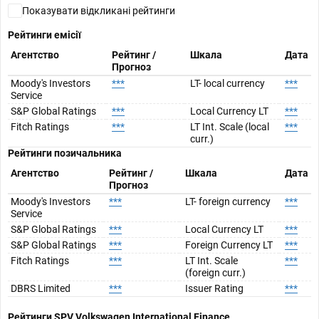
Показувати відкликані рейтинги
Рейтинги емісії
Агентство
Рейтинг /
Шкала
Дата
Прогноз
Moody's Investors
***
LT- local currency
***
Service
S&P Global Ratings
***
Local Currency LT
***
Fitch Ratings
***
LT Int. Scale (local
***
curr.)
Рейтинги позичальника
Агентство
Рейтинг /
Шкала
Дата
Прогноз
Moody's Investors
***
LT- foreign currency
***
Service
S&P Global Ratings
***
Local Currency LT
***
S&P Global Ratings
***
Foreign Currency LT
***
Fitch Ratings
***
LT Int. Scale
***
(foreign curr.)
DBRS Limited
***
Issuer Rating
***
Рейтинги SPV
Volkswagen International Finance