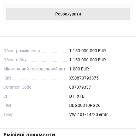
Розрахувати
Обсяг розміщення
1.150.000.000 EUR
Обсяг в бігу
1.150.000.000 EUR
Мінімальний торговельний лот
1.000 EUR
ISIN
XS0873793375
Common Code
087379337
CFI
DTFXFB
FIGI
BBG003T0PG26
Тікер
VW 2 01/14/20 emtn
Емісійні документи