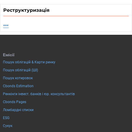
Реструктуризація
***
Емісії
Пошук облігацій & Карти ринку
Пошук облігацій (ШІ)
Пошук котировок
Cbonds Estimation
Ренкінги інвест. банків і юр. консультантів
Cbonds Pages
Ломбардні списки
ESG
Сукук