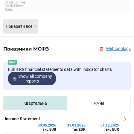
Price To Free
Cash Flows
Ratio
Показати все
Показники МСФЗ
Methodology
new
Full IFRS financial statements data with indicator charts
Show all company
reports
Квартальна
Річна
Income Statement
30.06.2026
31.03.2026
31.12.2025
тис EUR
тис EUR
тис EUR