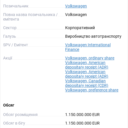
Позичальник
Volkswagen
Повна назва позичальника /
Volkswagen
емітента
Сектор
Корпоративний
Галузь
Виробництво автотранспорту
SPV / Емітент
Volkswagen International
Finance
Акції
Volkswagen, ordinary share
Volkswagen, American
depositary receipt (ADR)
Volkswagen, American
depositary receipt (ADR)
Volkswagen, Canadian
depositary receipt (CDR)
Volkswagen, preference share
Обсяг
Обсяг розміщення
1.150.000.000 EUR
Обсяг в бігу
1.150.000.000 EUR