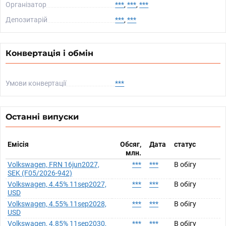
Організатор
***
,
***
,
***
Депозитарій
***
,
***
Конвертація і обмін
Умови конвертації
***
Останні випуски
Емісія
Обсяг,
Дата
статус
млн.
Volkswagen, FRN 16jun2027,
***
***
В обігу
SEK (F05/2026-942)
Volkswagen, 4.45% 11sep2027,
***
***
В обігу
USD
Volkswagen, 4.55% 11sep2028,
***
***
В обігу
USD
Volkswagen, 4.85% 11sep2030,
***
***
В обігу