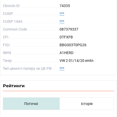
Cbonds ID
74335
CUSIP
***
CUSIP 144A
***
Common Code
087379337
CFI
DTFXFB
FIGI
BBG003T0PG26
WKN
A1HERD
Тікер
VW 2 01/14/20 emtn
Тип цінного паперу за ЦБ РФ
***
Рейтинги
Поточні
Історія