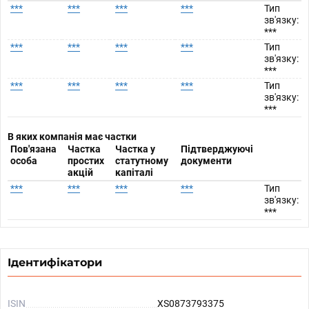
***
***
***
***
Тип
зв'язку:
***
***
***
***
***
Тип
зв'язку:
***
***
***
***
***
Тип
зв'язку:
***
В яких компанія має частки
Пов'язана
Частка
Частка у
Підтверджуючі
особа
простих
статутному
документи
акцій
капіталі
***
***
***
***
Тип
зв'язку:
***
Ідентифікатори
ISIN
XS0873793375