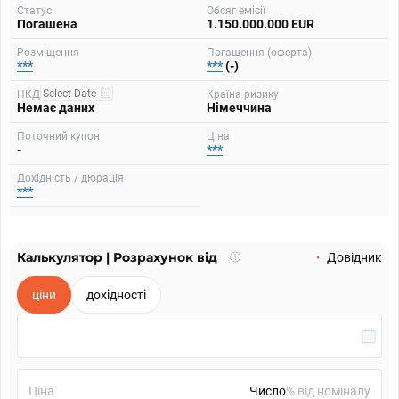
Статус
Обсяг емісії
Погашена
1.150.000.000 EUR
Розміщення
Погашення (оферта)
***
***
(-)
НКД
Країна ризику
Немає даних
Німеччина
Поточний купон
Ціна
-
***
Дохідність / дюрація
***
Калькулятор | Розрахунок від
Що
Довідник
таке
калькулятор?
ціни
дохідності
Ціна
% від номіналу