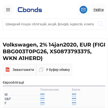
Увійти
Volkswagen, 2% 14jan2020, EUR (FIGI
BBG003T0PG26, XS0873793375,
WKN A1HERD)
Завантажити
У буфер обміну
Єврооблігації
Позичальник
Емісія
M
***
***
S&P
***
***
F
***
***