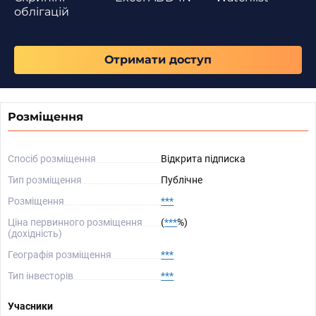
облігацій
Отримати доступ
Розміщення
Спосіб розміщення
Відкрита підписка
Тип розміщення
Публічне
Розміщення
***
Ціна первинного розміщення
(
***
%)
(дохідність)
Географія розміщення
***
Тип інвесторів
***
Учасники