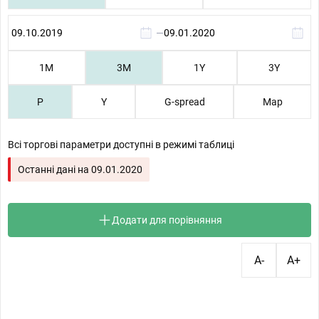
—
1М
3М
1Y
3Y
P
Y
G-spread
Map
Всі торгові параметри доступні в режимі таблиці
Останні дані на
09.01.2020
Додати для порівняння
A-
A+