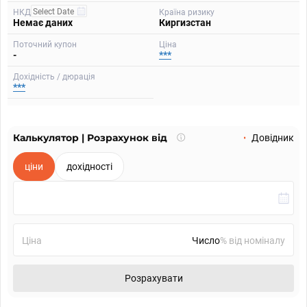
НКД
Країна ризику
Немає даних
Киргизстан
Поточний купон
Ціна
-
***
Дохідність / дюрація
***
Калькулятор | Розрахунок від
Що
Довідник
таке
калькулятор?
ціни
дохідності
Ціна
% від номіналу
Розрахувати