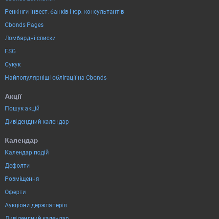
Ренкінги інвест. банків і юр. консультантів
Cbonds Pages
Ломбардні списки
ESG
Сукук
Найпопулярніші облігації на Cbonds
Акції
Пошук акцій
Дивідендний календар
Календар
Календар подій
Дефолти
Розміщення
Оферти
Аукціони держпаперів
Дивідендний календар