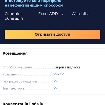
Відстежуйте свій портфель
найефективнішим способом
Скринінг
Excel ADD-IN
Watchlist
облігацій
Отримати доступ
Розміщення
Спосіб розміщення
Закрита підписка
Розміщення
***
-
***
Географія розміщення
***
Тип інвесторів
***
Конвертація і обмін