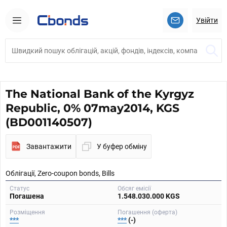
Увійти
The National Bank of the Kyrgyz
Republic, 0% 07may2014, KGS
(BD001140507)
Завантажити
У буфер обміну
Облігації, Zero-coupon bonds, Bills
Статус
Обсяг емісії
Погашена
1.548.030.000 KGS
Розміщення
Погашення (оферта)
***
***
(-)