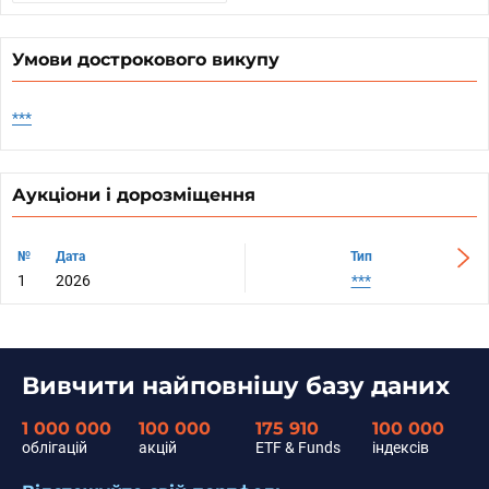
Умови дострокового викупу
***
Аукціони і дорозміщення
№
№
Дата
Дата
Тип
1
1
2026
2026
***
Вивчити найповнішу базу даних
1 000 000
100 000
175 910
100 000
облігацій
акцій
ETF & Funds
індексів