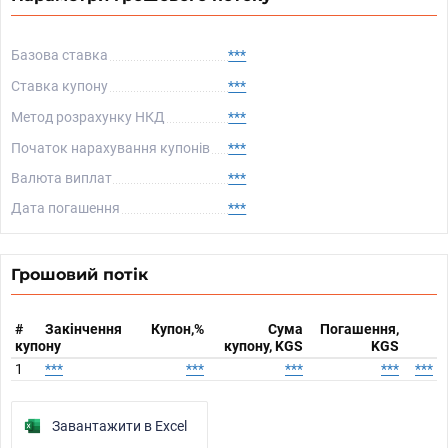
Базова ставка
***
Ставка купону
***
Метод розрахунку НКД
***
Початок нарахування купонів
***
Валюта виплат
***
Дата погашення
***
Грошовий потік
#
Закінчення
Купон,%
Сума
Погашення,
купону
купону, KGS
KGS
1
***
***
***
***
***
Завантажити в Excel