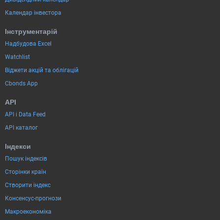
Календар інвестора
Інструментарій
Надбудова Excel
Watchlist
Віджети акцій та облігацій
Cbonds App
API
API і Data Feed
API каталог
Індекси
Пошук індексів
Сторінки країн
Створити індекс
Консенсус-прогнози
Макроекономіка