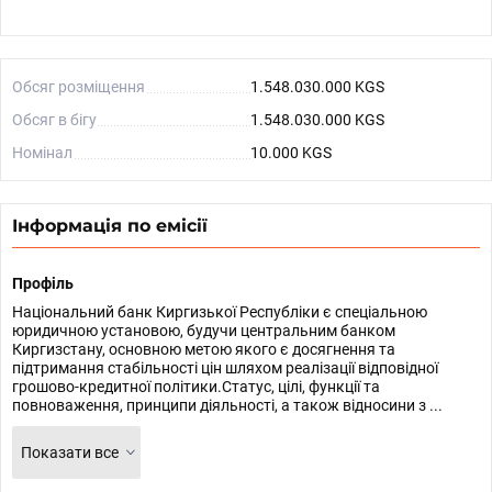
Обсяг розміщення
1.548.030.000 KGS
Обсяг в бігу
1.548.030.000 KGS
Номінал
10.000 KGS
Інформація по емісії
Профіль
Національний банк Киргизької Республіки є спеціальною
юридичною установою, будучи центральним банком
Киргизстану, основною метою якого є досягнення та
підтримання стабільності цін шляхом реалізації відповідної
грошово-кредитної політики.Статус, цілі, функції та
повноваження, принципи діяльності, а також відносини з ...
Показати все