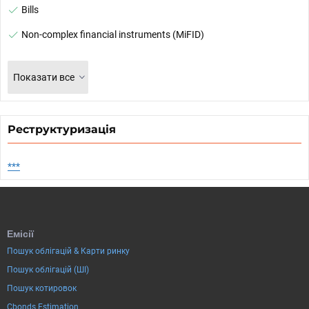
Bills
Non-complex financial instruments (MiFID)
Показати все
Реструктуризація
***
Емісії
Пошук облігацій & Карти ринку
Пошук облігацій (ШІ)
Пошук котировок
Cbonds Estimation