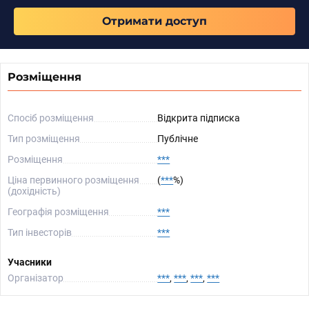
Отримати доступ
Розміщення
Спосіб розміщення
Відкрита підписка
Тип розміщення
Публічне
Розміщення
***
Ціна первинного розміщення
(
***
%)
(дохідність)
Географія розміщення
***
Тип інвесторів
***
Учасники
Організатор
***
,
***
,
***
,
***