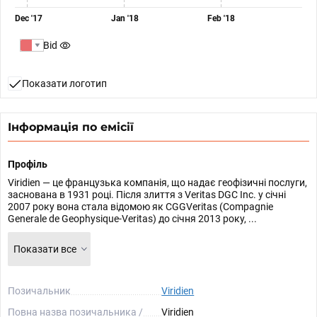
Dec '17
Jan '18
Feb '18
Bid
Показати логотип
Інформація по емісії
Профіль
Viridien — це французька компанія, що надає геофізичні послуги,
заснована в 1931 році. Після злиття з Veritas DGC Inc. у січні
2007 року вона стала відомою як CGGVeritas (Compagnie
Generale de Geophysique-Veritas) до січня 2013 року, ...
Показати все
Позичальник
Viridien
Повна назва позичальника /
Viridien