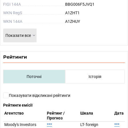
FIGI 144A
BBG006F5JVQ1
WKN RegS
A1ZHT1
WKN 144A
A1ZHUY
Показати все
Рейтинги
Поточні
Історія
Показувати відкликані рейтинги
Рейтинги емісії
Агентство
Рейтинг /
Шкала
Дата
Прогноз
Moody's Investors
***
LT- foreign
***