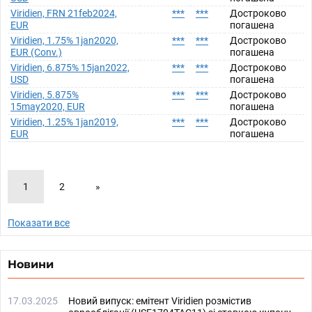
Viridien, FRN 21feb2024,
***
***
Достроково
EUR
погашена
Viridien, 1.75% 1jan2020,
***
***
Достроково
EUR (Conv.)
погашена
Viridien, 6.875% 15jan2022,
***
***
Достроково
USD
погашена
Viridien, 5.875%
***
***
Достроково
15may2020, EUR
погашена
Viridien, 1.25% 1jan2019,
***
***
Достроково
EUR
погашена
1
2
»
Показати все
Новини
17.03.2025
Новий випуск: емітент Viridien розмістив