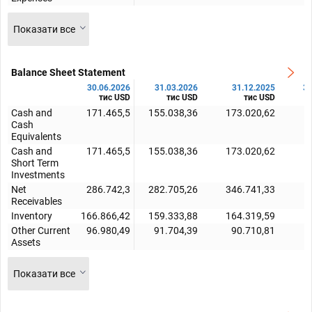
Показати все
Balance Sheet Statement
30.06.2026
31.03.2026
31.12.2025
30
тис USD
тис USD
тис USD
Cash and
171.465,5
155.038,36
173.020,62
Cash
Equivalents
Cash and
171.465,5
155.038,36
173.020,62
Short Term
Investments
Net
286.742,3
282.705,26
346.741,33
Receivables
Inventory
166.866,42
159.333,88
164.319,59
Other Current
96.980,49
91.704,39
90.710,81
Assets
Показати все