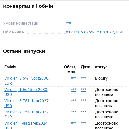
Конвертація і обмін
Умови конвертації
***
Обміняна на
Viridien, 6.875% 15jan2022, USD
Останні випуски
Емісія
Обсяг,
Дата
статус
млн.
Viridien, 8.5% 15oct2030,
***
***
В обігу
EUR
Viridien, 10% 15oct2030,
***
***
Достроково
USD
погашена
Viridien, 8.75% 1apr2027,
***
***
Достроково
USD
погашена
Viridien, 7.75% 1apr2027,
***
***
Достроково
EUR
погашена
Viridien, FRN 21feb2024,
***
***
Достроково
USD
погашена