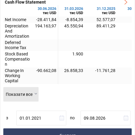
Cash Flow Statement
30.06.2026
31.03.2026
31.12.2025
30.0
тис USD
тис USD
тис USD
т
Net Income
-28.411,84
-8.854,39
52.577,07
Depreciation
194.163,97
45.550,94
89.411,29
And
Amortization
Deferred
Income Tax
Stock Based
1.900
Compensatio
n
Change In
-90.662,08
26.858,33
-11.761,28
Working
Capital
Показати все
з
по