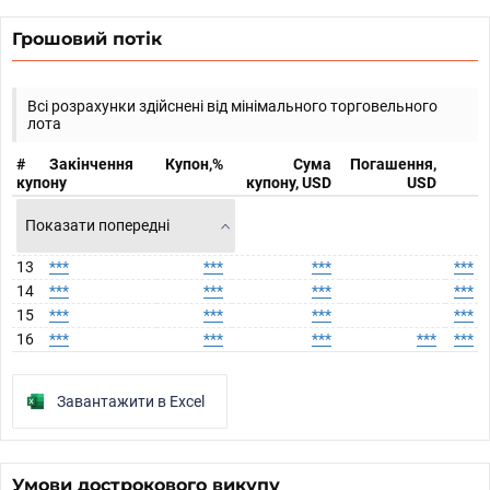
Грошовий потік
Всі розрахунки здійснені від мінімального торговельного
лота
#
Закінчення
Купон,%
Сума
Погашення,
купону
купону, USD
USD
Показати попередні
13
***
***
***
***
14
***
***
***
***
15
***
***
***
***
16
***
***
***
***
***
Завантажити в Excel
Умови дострокового викупу