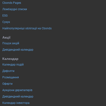
Cbonds Pages
Ломбардні списки
ESG
Сукук
Найпопулярніші облігації на Cbonds
Акції
Пошук акцій
Дивідендний календар
Календар
Календар подій
Дефолти
Розміщення
Оферти
Аукціони держпаперів
Дивідендний календар
Календар інвестора