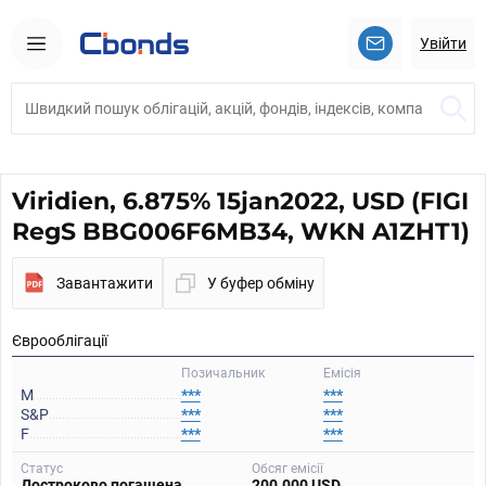
Увійти
Viridien, 6.875% 15jan2022, USD (FIGI
RegS BBG006F6MB34, WKN A1ZHT1)
Завантажити
У буфер обміну
Єврооблігації
Позичальник
Емісія
M
***
***
S&P
***
***
F
***
***
Статус
Обсяг емісії
Достроково погашена
200.000 USD