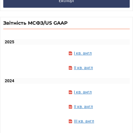
Експорт
Звітність МСФЗ/US GAAP
2025
I кв. англ
II кв. англ
2024
I кв. англ
II кв. англ
III кв. англ