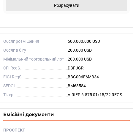
Розрахувати
Обсяг розміщення
500.000.000 USD
Обсяг в бігу
200.000 USD
Мінімальний торговельний лот
200.000 USD
CFI RegS
DBFUGR
FIGI RegS
BBG006F6MB34
SEDOL
BM68584
Тікер
VIRIFP 6.875 01/15/22 REGS
Емісійні документи
ПРОСПЕКТ