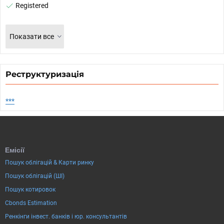
Registered
Показати все
Реструктуризація
***
Емісії
Пошук облігацій & Карти ринку
Пошук облігацій (ШІ)
Пошук котировок
Cbonds Estimation
Ренкінги інвест. банків і юр. консультантів