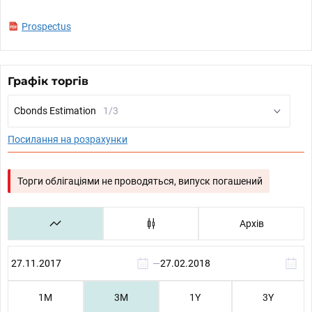
Prospectus
Графік торгів
Cbonds Estimation
1/3
Посилання на розрахунки
Торги облігаціями не проводяться, випуск погашений
Архів
—
1М
3М
1Y
3Y