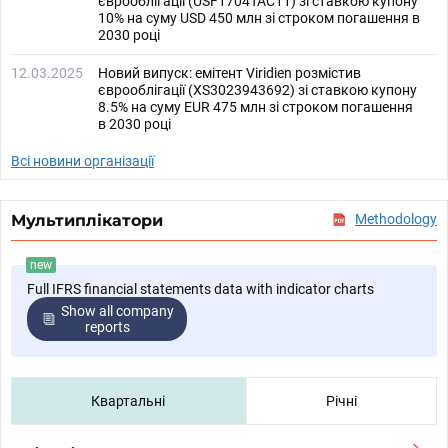
єврооблігації (USF1704TAC11) зі ставкою купону
10% на суму USD 450 млн зі строком погашення в
2030 році
12.03.2025
Новий випуск: емітент Viridien розмістив
єврооблігації (XS3023943692) зі ставкою купону
8.5% на суму EUR 475 млн зі строком погашення
в 2030 році
Всі новини організації
Мультиплікатори
Methodology
new
Full IFRS financial statements data with indicator charts
Show all company
reports
Квартальні
Річні