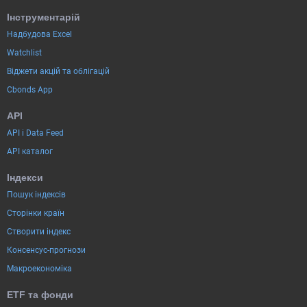
Інструментарій
Надбудова Excel
Watchlist
Віджети акцій та облігацій
Cbonds App
API
API і Data Feed
API каталог
Індекси
Пошук індексів
Сторінки країн
Створити індекс
Консенсус-прогнози
Макроекономіка
ETF та фонди