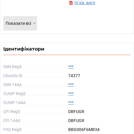
IV кв. англ
Показати всі
Ідентифікатори
ISIN RegS
***
Cbonds ID
74377
ISIN 144A
***
CUSIP RegS
***
CUSIP 144A
***
CFI RegS
DBFUGR
CFI 144A
DBFUGR
FIGI RegS
BBG006F6MB34