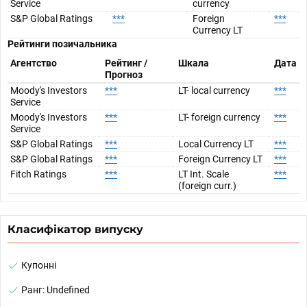
Service
currency
S&P Global Ratings
***
Foreign
***
Currency LT
Рейтинги позичальника
Агентство
Рейтинг /
Шкала
Дата
Прогноз
Moody's Investors
***
LT- local currency
***
Service
Moody's Investors
***
LT- foreign currency
***
Service
S&P Global Ratings
***
Local Currency LT
***
S&P Global Ratings
***
Foreign Currency LT
***
Fitch Ratings
***
LT Int. Scale
***
(foreign curr.)
Класифікатор випуску
Купонні
Ранг: Undefined