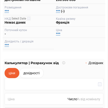
Розміщення
Дострокове погашення
***
***
(-)
НКД
Країна ризику
Немає даних
Франція
Поточний купон
Ціна
-
***
Дохідність / дюрація
***
Калькулятор | Розрахунок від
Що
Довідник
таке
калькулятор?
ціни
дохідності
Ціна
% від номіналу