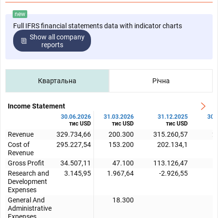
new
Full IFRS financial statements data with indicator charts
Show all company
reports
Квартальна
Річна
Income Statement
30.06.2026
31.03.2026
31.12.2025
30.
тис USD
тис USD
тис USD
Revenue
329.734,66
200.300
315.260,57
2
Cost of
295.227,54
153.200
202.134,1
1
Revenue
Gross Profit
34.507,11
47.100
113.126,47
1
Research and
3.145,95
1.967,64
-2.926,55
Development
Expenses
General And
18.300
Administrative
Expenses