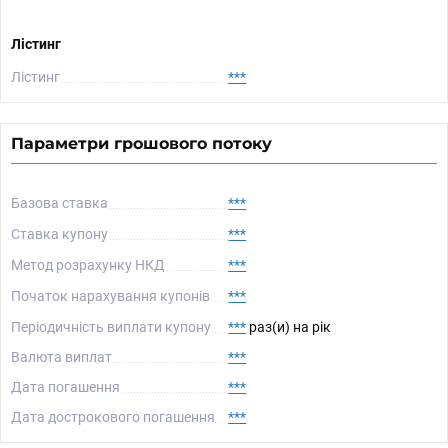
Лістинг
Лістинг
***
Параметри грошового потоку
Базова ставка
***
Ставка купону
***
Метод розрахунку НКД
***
Початок нарахування купонів
***
Періодичність виплати купону
***
раз(и) на рік
Валюта виплат
***
Дата погашення
***
Дата дострокового погашення
***