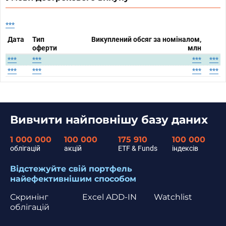
***
Дата
Тип
Викуплений обсяг за номіналом,
оферти
млн
***
***
***
***
***
***
***
***
Вивчити найповнішу базу даних
1 000 000
100 000
175 910
100 000
облігацій
акцій
ETF & Funds
індексів
Відстежуйте свій портфель
найефективнішим способом
Скринінг
Excel ADD-IN
Watchlist
облігацій